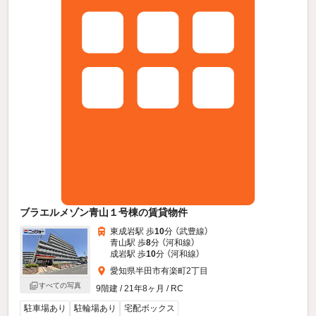
ブラエルメゾン青山１号棟の賃貸物件
東成岩駅 歩
10
分 （武豊線）
青山駅 歩
8
分 （河和線）
成岩駅 歩
10
分 （河和線）
愛知県半田市有楽町2丁目
すべての写真
9階建 / 21年8ヶ月 / RC
駐車場あり
駐輪場あり
宅配ボックス