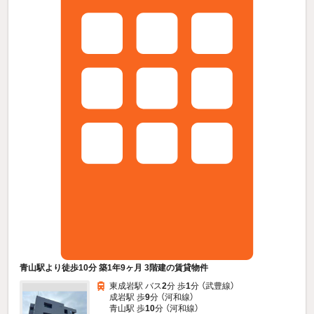
青山駅より徒歩10分 築1年9ヶ月 3階建の賃貸物件
東成岩駅 バス
2
分 歩
1
分 （武豊線）
成岩駅 歩
9
分 （河和線）
青山駅 歩
10
分 （河和線）