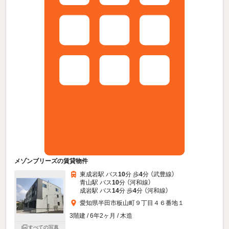
メゾンブリーズの賃貸物件
東成岩駅 バス
10
分 歩
4
分 （武豊線）
青山駅 バス
10
分 （河和線）
成岩駅 バス
14
分 歩
4
分 （河和線）
愛知県半田市板山町９丁目４６番地１
3階建 / 6年2ヶ月 / 木造
すべての写真