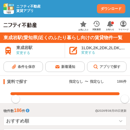
ニフティ不動産
ダウンロード
賃貸アプリ
お知らせ
閲覧履歴
マイページ
お気に入り
東成岩駅(愛知県)近くのふたり暮らし向けの賃貸物件一覧
東成岩駅
1LDK,2K,2DK,2LDK,3K,
変更する
変更する
条件を保存
新着通知
アプリで探す
賃料で探す
指定なし
〜
指定なし
186
件
指定した賃料で絞り込む
186
物件数
件
2026年08月05日
更新