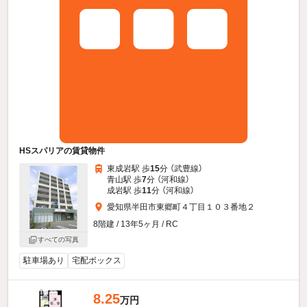
HSスパリアの賃貸物件
東成岩駅 歩
15
分 （武豊線）
青山駅 歩
7
分 （河和線）
成岩駅 歩
11
分 （河和線）
愛知県半田市東郷町４丁目１０３番地２
8階建 / 13年5ヶ月 / RC
すべての写真
駐車場あり
宅配ボックス
8.25
万円