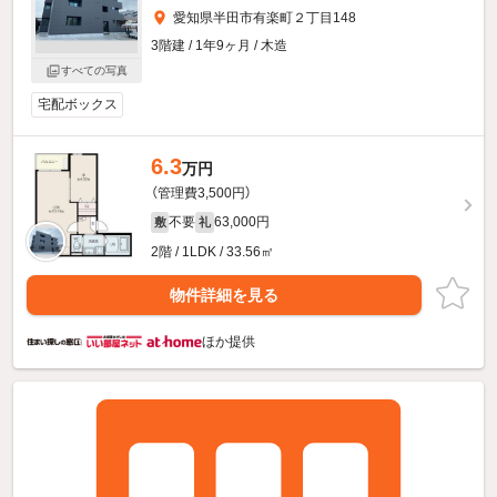
愛知県半田市有楽町２丁目148
3階建 / 1年9ヶ月 / 木造
すべての写真
宅配ボックス
6.3
万円
（管理費3,500円）
不要
63,000円
敷
礼
2階 / 1LDK / 33.56㎡
物件詳細を見る
ほか提供