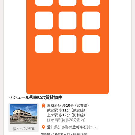
セジュール和幸Cの賃貸物件
東成岩駅 歩
10
分 （武豊線）
武豊駅 歩
11
分 （武豊線）
上ゲ駅 歩
12
分 （河和線）
ほか1駅（徒歩20分圏内）
愛知県知多郡武豊町字石川53-1
すべての写真
3階建 / 19年8ヶ月 / 軽量鉄骨