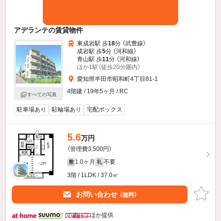
アデランテの賃貸物件
東成岩駅 歩
18
分 （武豊線）
成岩駅 歩
5
分 （河和線）
青山駅 歩
11
分 （河和線）
ほか1駅（徒歩20分圏内）
愛知県半田市昭和町4丁目81-1
4階建 / 19年5ヶ月 / RC
すべての写真
駐車場あり
駐輪場あり
宅配ボックス
5.6
万円
（管理費3,500円）
1.0ヶ月
不要
敷
礼
3階 / 1LDK / 37.0㎡
お問い合わせ
（無料）
ほか提供