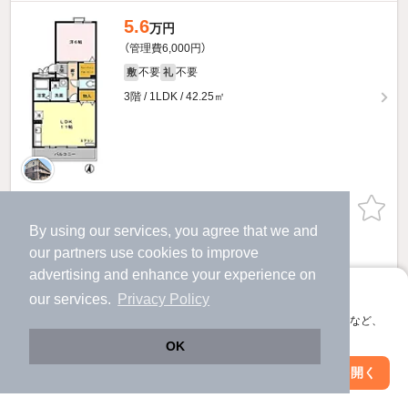
5.6
万円
（管理費6,000円）
不要
不要
敷
礼
3階 / 1LDK / 42.25㎡
お問い合わせ
（無料）
By using our services, you agree that we and
提供
our
partners
use cookies to improve
advertising and enhance your experience on
5.6
アプリに切り替えて、サクサクお部屋探し
万円
our services.
Privacy Policy
（管理費6,000円）
会員登録なしですぐ使える。マップ検索やお気に入り保存など、
アプリ限定の便利な機能が使えます！
不要
不要
敷
礼
OK
2階 / 1LDK / 42.25㎡
Web版で続行
アプリを開く
駅・沿線を変更
絞り込み条件を変更