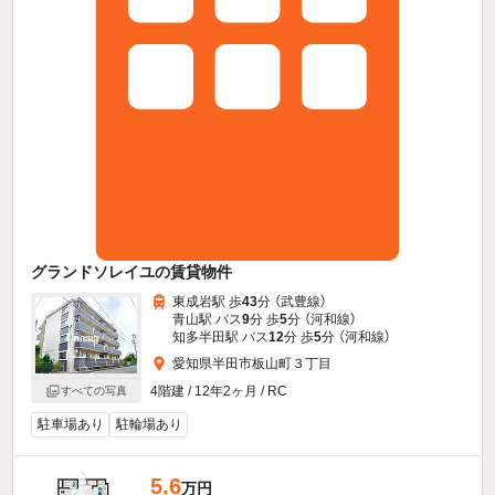
グランドソレイユの賃貸物件
東成岩駅 歩
43
分 （武豊線）
青山駅 バス
9
分 歩
5
分 （河和線）
知多半田駅 バス
12
分 歩
5
分 （河和線）
愛知県半田市板山町３丁目
4階建 / 12年2ヶ月 / RC
すべての写真
駐車場あり
駐輪場あり
5.6
万円