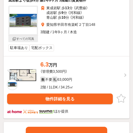
成岩駅より徒歩9分 築1年9ヶ月 3階建の賃貸物件
東成岩駅 歩
13
分 （武豊線）
成岩駅 歩
9
分 （河和線）
青山駅 歩
10
分 （河和線）
愛知県半田市有楽町２丁目148
3階建 / 1年9ヶ月 / 木造
すべての写真
駐車場あり
宅配ボックス
6.3
万円
（管理費3,500円）
不要
63,000円
敷
礼
2階 / 1LDK / 34.25㎡
物件詳細を見る
ほか提供