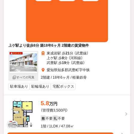
上ゲ駅より徒歩8分 築18年6ヶ月 2階建の賃貸物件
東成岩駅 歩
21
分 （武豊線）
上ゲ駅 歩
8
分 （河和線）
武豊駅 歩
19
分 （武豊線）
愛知県知多郡武豊町字中狭
2階建 / 18年6ヶ月 / 軽量鉄骨
すべての写真
駐車場あり
駐輪場あり
宅配ボックス
5.8
万円
（管理費3,500円）
不要
不要
敷
礼
1階 / 1LDK / 47.08㎡