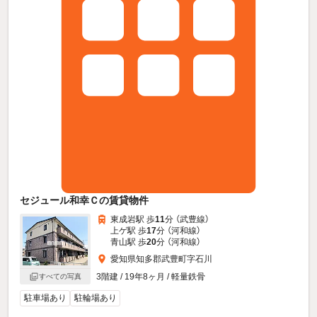
セジュール和幸Ｃの賃貸物件
東成岩駅 歩
11
分 （武豊線）
上ゲ駅 歩
17
分 （河和線）
青山駅 歩
20
分 （河和線）
愛知県知多郡武豊町字石川
3階建 / 19年8ヶ月 / 軽量鉄骨
すべての写真
駐車場あり
駐輪場あり