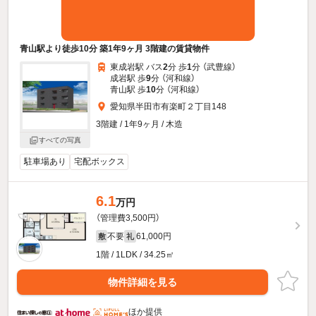
青山駅より徒歩10分 築1年9ヶ月 3階建の賃貸物件
東成岩駅 バス
2
分 歩
1
分 （武豊線）
成岩駅 歩
9
分 （河和線）
青山駅 歩
10
分 （河和線）
愛知県半田市有楽町２丁目148
3階建 / 1年9ヶ月 / 木造
すべての写真
駐車場あり
宅配ボックス
6.1
万円
（管理費3,500円）
不要
61,000円
敷
礼
1階 / 1LDK / 34.25㎡
物件詳細を見る
ほか提供