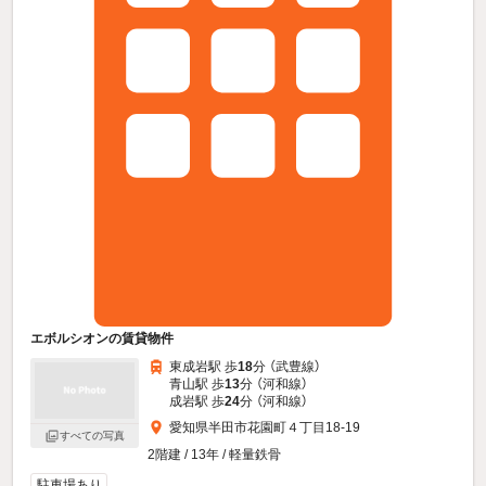
エボルシオンの賃貸物件
東成岩駅 歩
18
分 （武豊線）
青山駅 歩
13
分 （河和線）
成岩駅 歩
24
分 （河和線）
愛知県半田市花園町４丁目18-19
すべての写真
2階建 / 13年 / 軽量鉄骨
駐車場あり