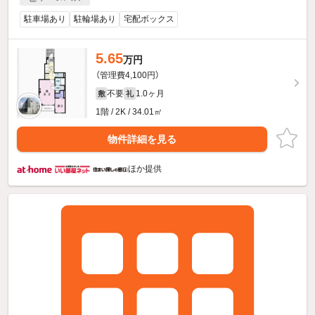
駐車場あり
駐輪場あり
宅配ボックス
5.65
万円
（管理費4,100円）
不要
1.0ヶ月
敷
礼
1階 / 2K / 34.01㎡
物件詳細を見る
ほか提供