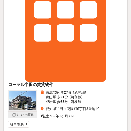
コーラル半田の賃貸物件
東成岩駅 歩
27
分 （武豊線）
青山駅 歩
21
分 （河和線）
成岩駅 歩
33
分 （河和線）
愛知県半田市花園町6丁目3番地16
すべての写真
3階建 / 32年1ヶ月 / RC
駐車場あり