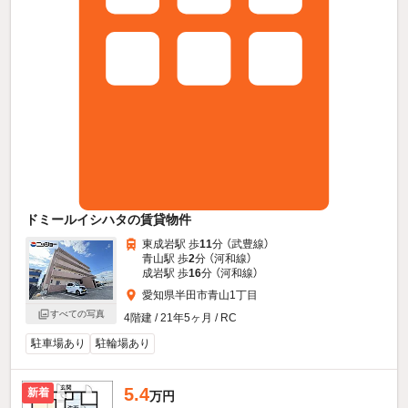
ドミールイシハタの賃貸物件
東成岩駅 歩
11
分 （武豊線）
青山駅 歩
2
分 （河和線）
成岩駅 歩
16
分 （河和線）
愛知県半田市青山1丁目
すべての写真
4階建 / 21年5ヶ月 / RC
駐車場あり
駐輪場あり
5.4
新着
万円