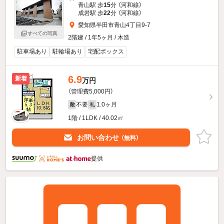
青山駅 歩
15
分 （河和線）
成岩駅 歩
22
分 （河和線）
愛知県半田市青山4丁目9-7
すべての写真
2階建 / 1年5ヶ月 / 木造
駐車場あり
駐輪場あり
宅配ボックス
6.9
新着
万円
（管理費5,000円）
不要
1.0ヶ月
敷
礼
1階 / 1LDK / 40.02㎡
お問い合わせ
（無料）
提供