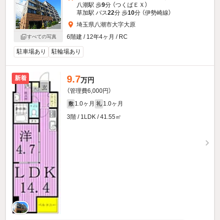
八潮駅 歩
9
分 （つくばＥＸ）
草加駅 バス
22
分 歩
10
分 （伊勢崎線）
埼玉県八潮市大字大原
6階建 / 12年4ヶ月 / RC
すべての写真
駐車場あり
駐輪場あり
9.7
新着
万円
（管理費6,000円）
1.0ヶ月
1.0ヶ月
敷
礼
3階 / 1LDK / 41.55㎡