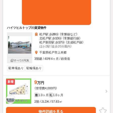
ハイツヒルトップの賃貸物件
松戸駅 歩
20
分 （常磐線
など
）
北松戸駅 歩
13
分 （常磐緩行線）
松戸新田駅 歩
17
分 （京成松戸線）
ほか2駅（徒歩20分圏内）
千葉県松戸市上本郷
3階建 / 40年4ヶ月 / 鉄骨造
すべての写真
駐車場あり
駐輪場あり
9
新着
万円
（管理費4,000円）
1.0ヶ月
1.0ヶ月
敷
礼
2階 / 2LDK / 57.83㎡
物件詳細を見る