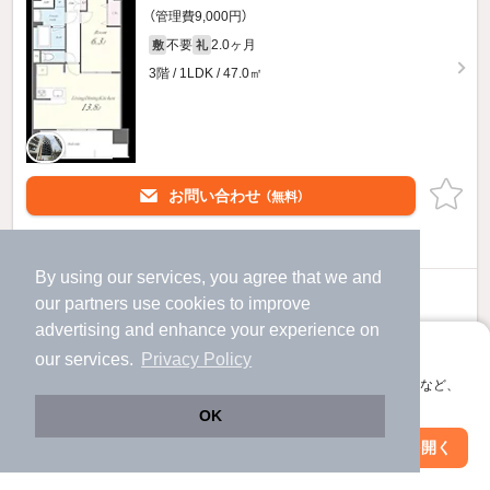
（管理費9,000円）
不要
2.0ヶ月
敷
礼
3階 / 1LDK / 47.0㎡
お問い合わせ
（無料）
ほか提供
By using our services, you agree that we and
15.5
万円
our
partners
use cookies to improve
（管理費9,000円）
advertising and enhance your experience on
不要
2.0ヶ月
アプリに切り替えて、サクサクお部屋探し
敷
礼
our services.
Privacy Policy
6階 / 1LDK / 47.0㎡
会員登録なしですぐ使える。マップ検索やお気に入り保存など、
アプリ限定の便利な機能が使えます！
OK
Web版で続行
アプリを開く
駅・沿線を変更
絞り込み条件を変更