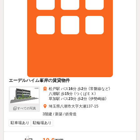
エーデルハイム峯岸の賃貸物件
松戸駅 バス
16
分 歩
2
分 （常磐線
など
）
八潮駅 歩
15
分 （つくばＥＸ）
草加駅 バス
23
分 歩
2
分 （伊勢崎線）
埼玉県八潮市大字大瀬137-15
すべての写真
3階建 / 新築 / 鉄骨造
駐車場あり
駐輪場あり