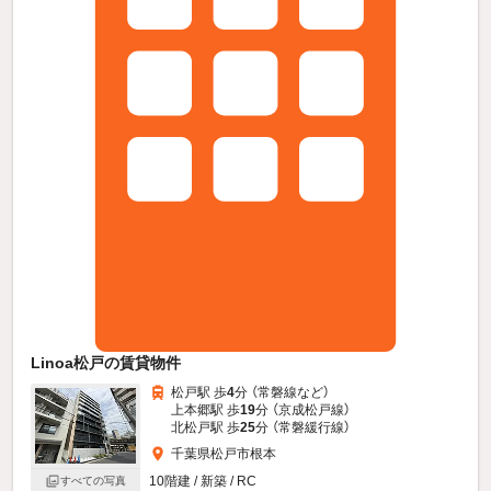
Linoa松戸の賃貸物件
松戸駅 歩
4
分 （常磐線
など
）
上本郷駅 歩
19
分 （京成松戸線）
北松戸駅 歩
25
分 （常磐緩行線）
千葉県松戸市根本
10階建 / 新築 / RC
すべての写真