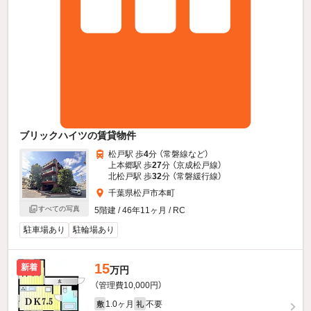
ブリックハイツの賃貸物件
松戸駅 歩
4
分 （常磐線
など
）
上本郷駅 歩
27
分 （京成松戸線）
北松戸駅 歩
32
分 （常磐緩行線）
千葉県松戸市本町
すべての写真
5階建 / 46年11ヶ月 / RC
駐車場あり
駐輪場あり
15
新着
万円
（管理費10,000円）
1.0ヶ月
不要
敷
礼