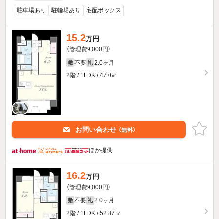
駐車場あり
駐輪場あり
宅配ボックス
15.2
万円
（管理費9,000円）
不要
2.0ヶ月
敷
礼
2階 / 1LDK / 47.0㎡
お問い合わせ
（無料）
ほか提供
16.2
万円
（管理費9,000円）
不要
2.0ヶ月
敷
礼
2階 / 1LDK / 52.87㎡