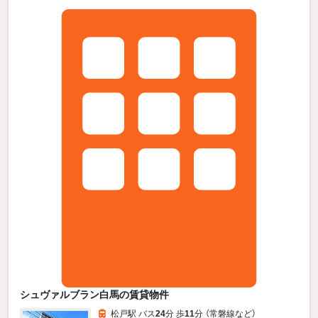
シュヴァルブラン白馬の賃貸物件
松戸駅 バス
24
分 歩
11
分 （常磐線
など
）