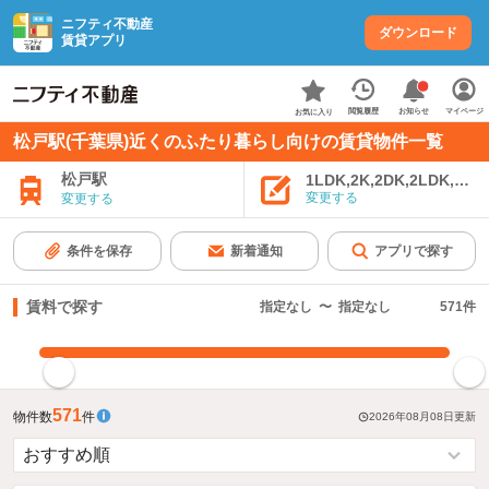
ニフティ不動産
ダウンロード
賃貸アプリ
お知らせ
閲覧履歴
マイページ
お気に入り
松戸駅(千葉県)近くのふたり暮らし向けの賃貸物件一覧
松戸駅
1LDK,2K,2DK,2LDK,3K,
変更する
変更する
条件を保存
新着通知
アプリで探す
賃料で探す
指定なし
〜
指定なし
571
件
指定した賃料で絞り込む
571
物件数
件
2026年08月08日
更新