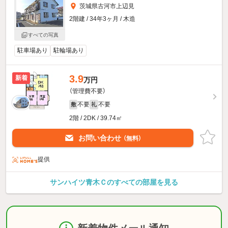
茨城県古河市上辺見
2階建 / 34年3ヶ月 / 木造
すべての写真
駐車場あり
駐輪場あり
3.9
新着
万円
（管理費不要）
不要
不要
敷
礼
2階 / 2DK / 39.74㎡
お問い合わせ
（無料）
提供
サンハイツ青木Ｃのすべての部屋を見る