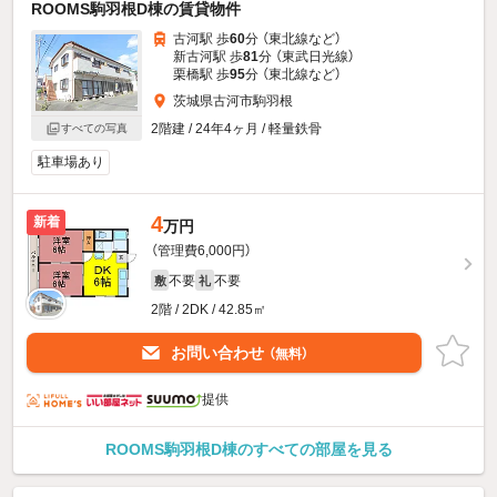
ROOMS駒羽根D棟の賃貸物件
古河駅 歩
60
分 （東北線
など
）
新古河駅 歩
81
分 （東武日光線）
栗橋駅 歩
95
分 （東北線
など
）
茨城県古河市駒羽根
2階建 / 24年4ヶ月 / 軽量鉄骨
すべての写真
駐車場あり
4
新着
万円
（管理費6,000円）
不要
不要
敷
礼
2階 / 2DK / 42.85㎡
お問い合わせ
（無料）
提供
ROOMS駒羽根D棟のすべての部屋を見る