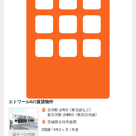
エトワールIIの賃貸物件
古河駅 歩
5
分 （東北線
など
）
新古河駅 歩
60
分 （東武日光線）
茨城県古河市坂間
2階建 / 4年2ヶ月 / 木造
すべての写真