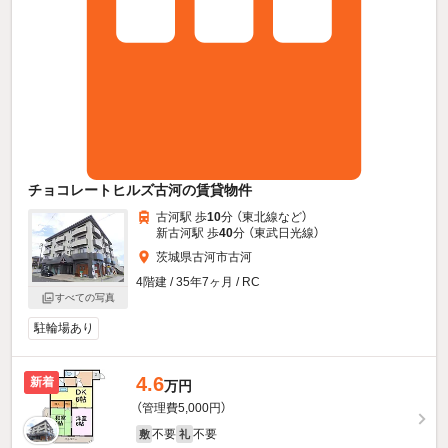
チョコレートヒルズ古河の賃貸物件
古河駅 歩
10
分 （東北線
など
）
新古河駅 歩
40
分 （東武日光線）
茨城県古河市古河
4階建 / 35年7ヶ月 / RC
すべての写真
駐輪場あり
4.6
新着
万円
（管理費5,000円）
不要
不要
敷
礼