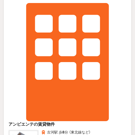
アンビエンテの賃貸物件
古河駅 歩
8
分 （東北線
など
）