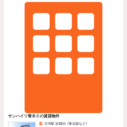
サンハイツ青木Ｃの賃貸物件
古河駅 歩
32
分 （東北線
など
）