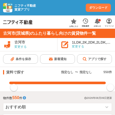
ニフティ不動産
ダウンロード
賃貸アプリ
お知らせ
閲覧履歴
マイページ
お気に入り
古河市(茨城県)のふたり暮らし向けの賃貸物件一覧
古河市
1LDK,2K,2DK,2LDK,3K,
変更する
変更する
条件を保存
新着通知
アプリで探す
賃料で探す
指定なし
〜
指定なし
550
件
指定した賃料で絞り込む
550
物件数
件
2026年08月09日
更新