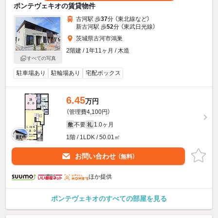
ポンテヴェキオの賃貸物件
古河駅 歩
37
分 （東北線
など
）
新古河駅 歩
52
分 （東武日光線）
茨城県古河市鴻巣
2階建 / 1年11ヶ月 / 木造
すべての写真
駐車場あり
駐輪場あり
宅配ボックス
6.45
万円
（管理費4,100円）
不要
1.0ヶ月
敷
礼
1階 / 1LDK / 50.01㎡
お問い合わせ
（無料）
ほか提供
ポンテヴェキオのすべての部屋を見る