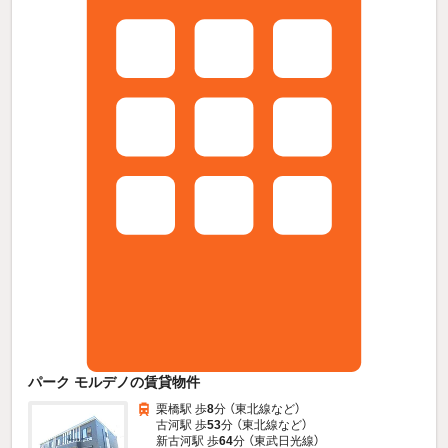
パーク モルデノの賃貸物件
栗橋駅 歩
8
分 （東北線
など
）
古河駅 歩
53
分 （東北線
など
）
新古河駅 歩
64
分 （東武日光線）