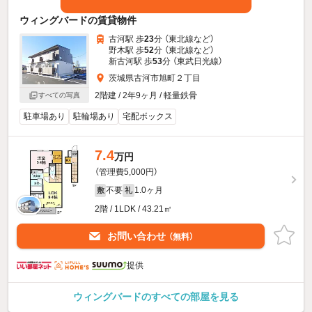
ウィングバードの賃貸物件
古河駅 歩
23
分 （東北線
など
）
野木駅 歩
52
分 （東北線
など
）
新古河駅 歩
53
分 （東武日光線）
茨城県古河市旭町２丁目
2階建 / 2年9ヶ月 / 軽量鉄骨
すべての写真
駐車場あり
駐輪場あり
宅配ボックス
7.4
万円
（管理費5,000円）
不要
1.0ヶ月
敷
礼
2階 / 1LDK / 43.21㎡
お問い合わせ
（無料）
提供
ウィングバードのすべての部屋を見る