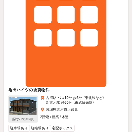
亀田ハイツの賃貸物件
古河駅 バス
10
分 歩
3
分 （東北線
など
）
新古河駅 歩
60
分 （東武日光線）
茨城県古河市上辺見
2階建 / 新築 / 木造
すべての写真
駐車場あり
駐輪場あり
宅配ボックス