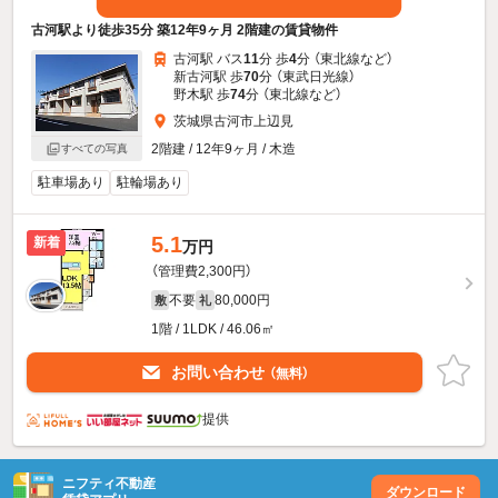
古河駅より徒歩35分 築12年9ヶ月 2階建の賃貸物件
古河駅 バス
11
分 歩
4
分 （東北線
など
）
新古河駅 歩
70
分 （東武日光線）
野木駅 歩
74
分 （東北線
など
）
茨城県古河市上辺見
2階建 / 12年9ヶ月 / 木造
すべての写真
駐車場あり
駐輪場あり
5.1
新着
万円
（管理費2,300円）
不要
80,000円
敷
礼
1階 / 1LDK / 46.06㎡
お問い合わせ
（無料）
提供
ニフティ不動産
ダウンロード