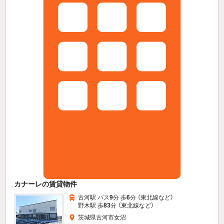
カナーレの賃貸物件
古河駅 バス
9
分 歩
6
分 （東北線
など
）
野木駅 歩
83
分 （東北線
など
）
茨城県古河市女沼