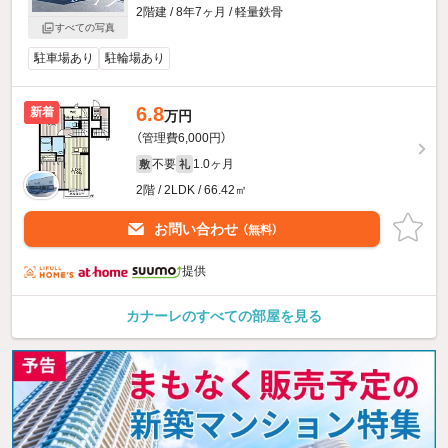
2階建 / 8年7ヶ月 / 軽量鉄骨
すべての写真
駐車場あり
駐輪場あり
6.8
新着
万円
（管理費6,000円）
不要
1.0ヶ月
敷
礼
2階 / 2LDK / 66.42㎡
お問い合わせ
（無料）
提供
カナーレのすべての部屋を見る