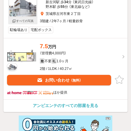
新古河駅 歩
34
分 （東武日光線）
野木駅 歩
55
分 （東北線
など
）
茨城県古河市東２丁目
3階建 / 2年7ヶ月 / 軽量鉄骨
すべての写真
駐輪場あり
宅配ボックス
7.5
万円
（管理費4,000円）
不要
1.0ヶ月
敷
礼
2階 / 1LDK / 40.27㎡
お問い合わせ
（無料）
ほか提供
アンビエンテのすべての部屋を見る