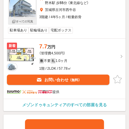
野木駅 歩
55
分 （東北線
など
）
茨城県古河市西牛谷
3階建 / 4年5ヶ月 / 軽量鉄骨
すべての写真
駐車場あり
駐輪場あり
宅配ボックス
7.7
新着
万円
（管理費4,500円）
不要
1.0ヶ月
敷
礼
1階 / 2LDK / 57.78㎡
お問い合わせ
（無料）
提供
メゾンドゥキュンティアのすべての部屋を見る