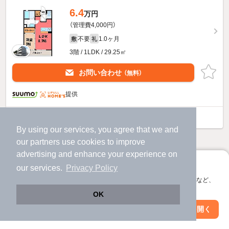
6.4
万円
（管理費4,000円）
不要
1.0ヶ月
敷
礼
3階 / 1LDK / 29.25㎡
お問い合わせ
（無料）
提供
Ｂｅｌｌｓ—ｄｅｊｏｕｒのすべての部屋を見る
By using our services, you agree that we and
our
partners
use cookies to improve
他の人はこんな条件で絞り込んでいます！
advertising and enhance your experience on
人気のこだわり条件
アプリに切り替えて、サクサクお部屋探し
our services.
Privacy Policy
バス・トイレ別
2階以上
会員登録なしですぐ使える。マップ検索やお気に入り保存など、
アプリ限定の便利な機能が使えます！
OK
駐車場あり
ペット相談
Web版で続行
アプリを開く
市区町村を変更
絞り込み条件を変更