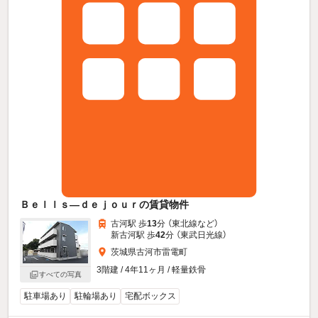
Ｂｅｌｌｓ—ｄｅｊｏｕｒの賃貸物件
古河駅 歩
13
分 （東北線
など
）
新古河駅 歩
42
分 （東武日光線）
茨城県古河市雷電町
3階建 / 4年11ヶ月 / 軽量鉄骨
すべての写真
駐車場あり
駐輪場あり
宅配ボックス