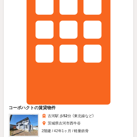
コーポハクトの賃貸物件
古河駅 歩
52
分 （東北線
など
）
茨城県古河市西牛谷
2階建 / 42年1ヶ月 / 軽量鉄骨