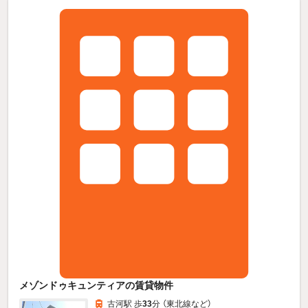
メゾンドゥキュンティアの賃貸物件
古河駅 歩
33
分 （東北線
など
）