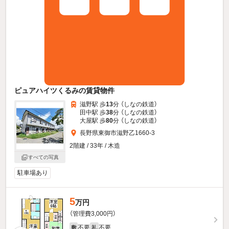
ピュアハイツくるみの賃貸物件
滋野駅 歩
13
分 （しなの鉄道）
田中駅 歩
38
分 （しなの鉄道）
大屋駅 歩
80
分 （しなの鉄道）
長野県東御市滋野乙1660-3
2階建 / 33年 / 木造
すべての写真
駐車場あり
5
万円
（管理費3,000円）
不要
不要
敷
礼