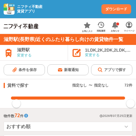
ニフティ不動産
ダウンロード
賃貸アプリ
お知らせ
閲覧履歴
マイページ
お気に入り
滋野駅(長野県)近くのふたり暮らし向けの賃貸物件一覧
滋野駅
1LDK,2K,2DK,2LDK,3K,
変更する
変更する
条件を保存
新着通知
アプリで探す
賃料で探す
指定なし
〜
指定なし
72
件
指定した賃料で絞り込む
72
物件数
件
2026年07月25日
更新