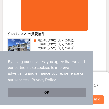
インパレス21の賃貸物件
滋野駅 歩
26
分 （しなの鉄道）
田中駅 歩
32
分 （しなの鉄道）
大屋駅 歩
72
分 （しなの鉄道）
長野県東御市加沢
2階建 / 37年 / 鉄骨造
すべての写真
By using our services, you agree that we and
our
partners
use cookies to improve
駐車場あり
advertising and enhance your experience on
アプリに切り替えて、サクサクお部屋探し
our services.
Privacy Policy
3.5
万円
会員登録なしですぐ使える。マップ検索やお気に入り保存など、
（管理費3,000円）
アプリ限定の便利な機能が使えます！
OK
1.0ヶ月
不要
敷
礼
Web版で続行
アプリを開く
1階 / 2DK / 42.0㎡
駅・沿線を変更
絞り込み条件を変更