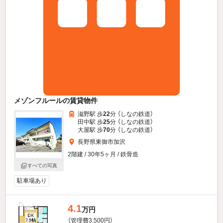
メゾンフルールの賃貸物件
滋野駅 歩
22
分 （しなの鉄道）
田中駅 歩
25
分 （しなの鉄道）
大屋駅 歩
70
分 （しなの鉄道）
長野県東御市加沢
2階建 / 30年5ヶ月 / 鉄骨造
すべての写真
駐車場あり
4.1
万円
（管理費3,500円）