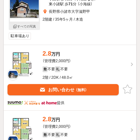
東小諸駅 歩
71
分 （小海線）
長野県小諸市大字滋野甲
2階建 / 35年5ヶ月 / 木造
すべての写真
駐車場あり
2.8
万円
（管理費2,000円）
不要
不要
敷
礼
2階 / 2DK / 48.0㎡
お問い合わせ
（無料）
提供
2.8
万円
（管理費2,000円）
不要
不要
敷
礼