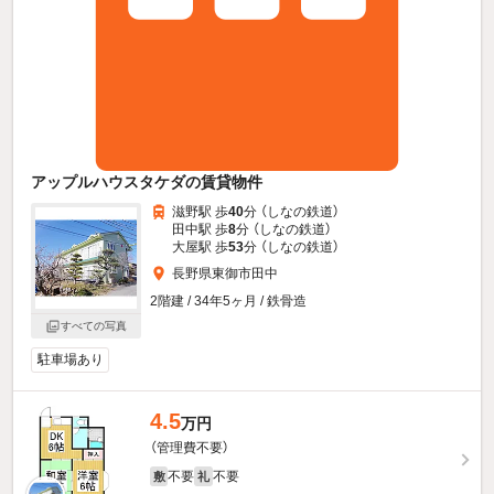
アップルハウスタケダの賃貸物件
滋野駅 歩
40
分 （しなの鉄道）
田中駅 歩
8
分 （しなの鉄道）
大屋駅 歩
53
分 （しなの鉄道）
長野県東御市田中
2階建 / 34年5ヶ月 / 鉄骨造
すべての写真
駐車場あり
4.5
万円
（管理費不要）
不要
不要
敷
礼