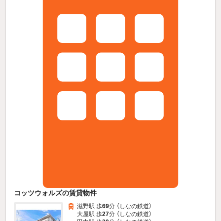
コッツウォルズの賃貸物件
滋野駅 歩
69
分 （しなの鉄道）
大屋駅 歩
27
分 （しなの鉄道）