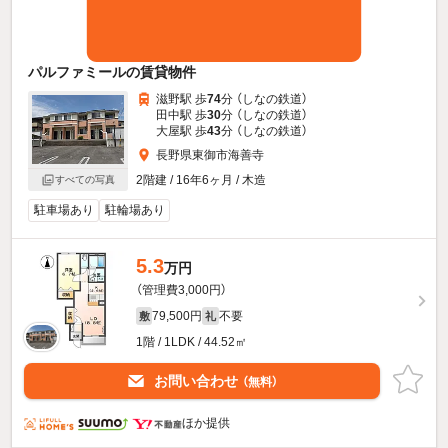
パルファミールの賃貸物件
滋野駅 歩
74
分 （しなの鉄道）
田中駅 歩
30
分 （しなの鉄道）
大屋駅 歩
43
分 （しなの鉄道）
長野県東御市海善寺
2階建 / 16年6ヶ月 / 木造
すべての写真
駐車場あり
駐輪場あり
5.3
万円
（管理費3,000円）
79,500円
不要
敷
礼
1階 / 1LDK / 44.52㎡
お問い合わせ
（無料）
ほか提供