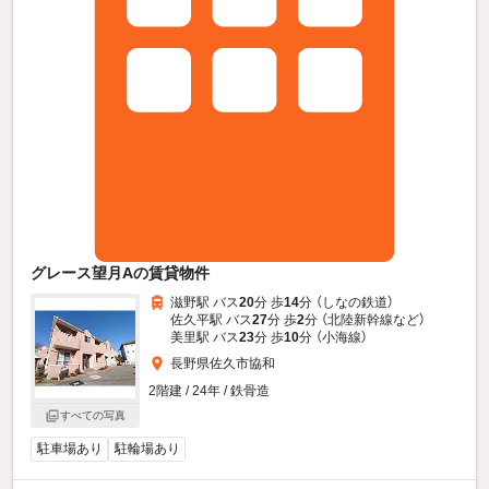
グレース望月Aの賃貸物件
滋野駅 バス
20
分 歩
14
分 （しなの鉄道）
佐久平駅 バス
27
分 歩
2
分 （北陸新幹線
など
）
美里駅 バス
23
分 歩
10
分 （小海線）
長野県佐久市協和
2階建 / 24年 / 鉄骨造
すべての写真
駐車場あり
駐輪場あり