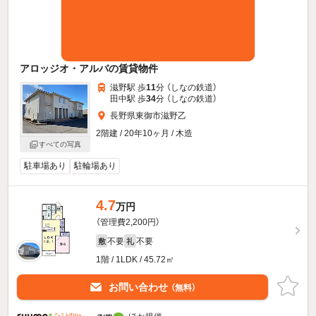
アロッジオ・アルバの賃貸物件
滋野駅 歩
11
分 （しなの鉄道）
田中駅 歩
34
分 （しなの鉄道）
長野県東御市滋野乙
2階建 / 20年10ヶ月 / 木造
すべての写真
駐車場あり
駐輪場あり
4.7
万円
（管理費2,200円）
不要
不要
敷
礼
1階 / 1LDK / 45.72㎡
お問い合わせ
（無料）