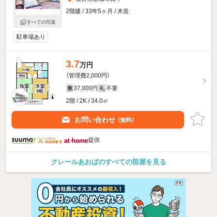
2階建 / 33年5ヶ月 / 木造
すべての写真
駐車場あり
3.7
万円
（管理費2,000円）
37,000円
不要
敷
礼
2階 / 2K / 34.0㎡
お問い合わせ
（無料）
提供
クレールあおばのすべての部屋を見る