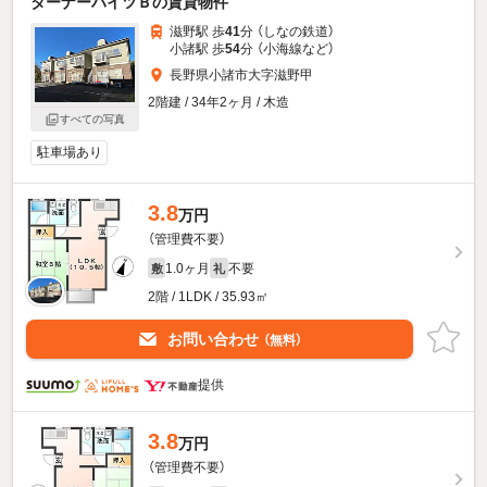
ターナーハイツＢの賃貸物件
滋野駅 歩
41
分 （しなの鉄道）
小諸駅 歩
54
分 （小海線
など
）
長野県小諸市大字滋野甲
2階建 / 34年2ヶ月 / 木造
すべての写真
駐車場あり
3.8
万円
（管理費不要）
1.0ヶ月
不要
敷
礼
2階 / 1LDK / 35.93㎡
お問い合わせ
（無料）
提供
3.8
万円
（管理費不要）