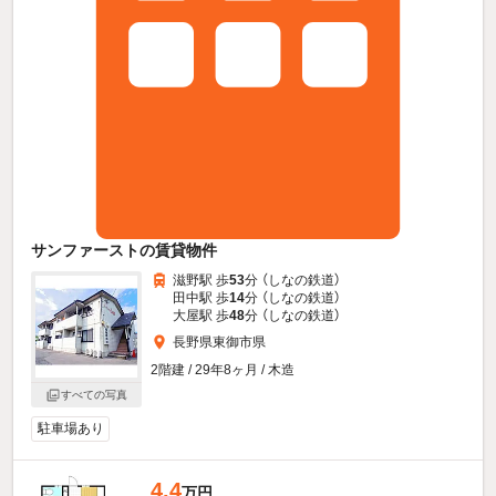
サンファーストの賃貸物件
滋野駅 歩
53
分 （しなの鉄道）
田中駅 歩
14
分 （しなの鉄道）
大屋駅 歩
48
分 （しなの鉄道）
長野県東御市県
2階建 / 29年8ヶ月 / 木造
すべての写真
駐車場あり
4.4
万円