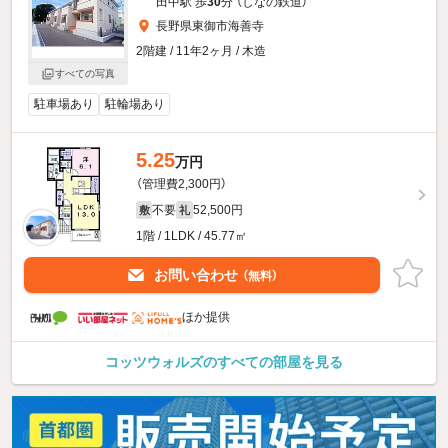
田中駅 歩
30
分 （しなの鉄道）
長野県東御市海善寺
2階建 / 11年2ヶ月 / 木造
すべての写真
駐車場あり
駐輪場あり
5.25
万円
（管理費2,300円）
不要
52,500円
敷
礼
1階 / 1LDK / 45.77㎡
お問い合わせ
（無料）
ほか提供
コッツウォルズのすべての部屋を見る