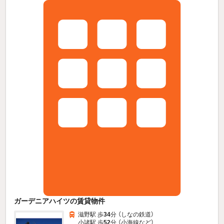
ガーデニアハイツの賃貸物件
滋野駅 歩
34
分 （しなの鉄道）
小諸駅 歩
52
分 （小海線
など
）