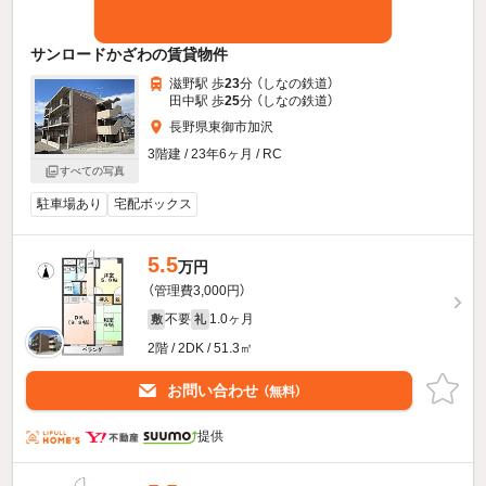
サンロードかざわの賃貸物件
滋野駅 歩
23
分 （しなの鉄道）
田中駅 歩
25
分 （しなの鉄道）
長野県東御市加沢
3階建 / 23年6ヶ月 / RC
すべての写真
駐車場あり
宅配ボックス
5.5
万円
（管理費3,000円）
不要
1.0ヶ月
敷
礼
2階 / 2DK / 51.3㎡
お問い合わせ
（無料）
提供