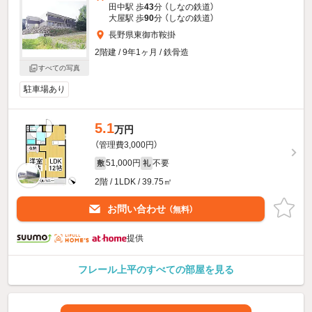
田中駅 歩
43
分 （しなの鉄道）
大屋駅 歩
90
分 （しなの鉄道）
長野県東御市鞍掛
2階建 / 9年1ヶ月 / 鉄骨造
すべての写真
駐車場あり
5.1
万円
（管理費3,000円）
51,000円
不要
敷
礼
2階 / 1LDK / 39.75㎡
お問い合わせ
（無料）
提供
フレール上平のすべての部屋を見る