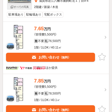
滋賀県近江八幡市鷹飼町北１丁目9-4
2階建 / 新築 / 木造
すべての写真
駐車場あり
駐輪場あり
宅配ボックス
7.65
万円
（管理費5,500円）
不要
76,500円
敷
礼
1階 / 1LDK / 40.11㎡
お問い合わせ
（無料）
ほか提供
7.85
万円
（管理費5,500円）
不要
78,500円
敷
礼
1階 / 1LDK / 40.1㎡
お問い合わせ
（無料）