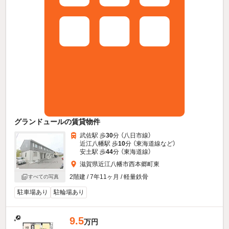
グランドュールの賃貸物件
武佐駅 歩
30
分 （八日市線）
近江八幡駅 歩
10
分 （東海道線
など
）
安土駅 歩
44
分 （東海道線）
滋賀県近江八幡市西本郷町東
2階建 / 7年11ヶ月 / 軽量鉄骨
すべての写真
駐車場あり
駐輪場あり
9.5
万円