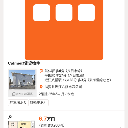
Calmeの賃貸物件
武佐駅 歩
6
分 （八日市線）
平田駅 歩
17
分 （八日市線）
近江八幡駅 バス
28
分 歩
3
分 （東海道線
など
）
滋賀県近江八幡市武佐町
2階建 / 5年5ヶ月 / 木造
すべての写真
駐車場あり
駐輪場あり
6.7
万円
（管理費3,900円）