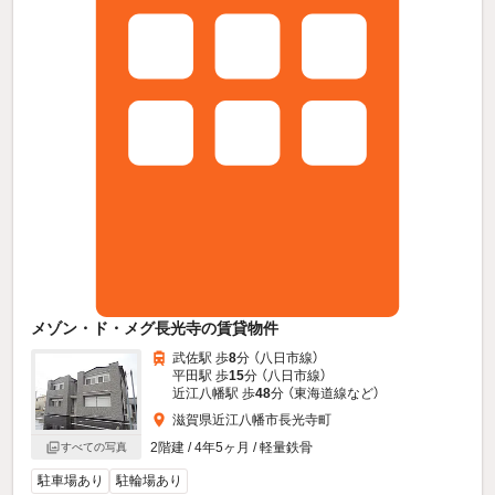
メゾン・ド・メグ長光寺の賃貸物件
武佐駅 歩
8
分 （八日市線）
平田駅 歩
15
分 （八日市線）
近江八幡駅 歩
48
分 （東海道線
など
）
滋賀県近江八幡市長光寺町
2階建 / 4年5ヶ月 / 軽量鉄骨
すべての写真
駐車場あり
駐輪場あり