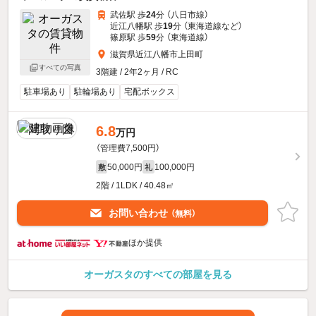
武佐駅 歩
24
分 （八日市線）
近江八幡駅 歩
19
分 （東海道線
など
）
篠原駅 歩
59
分 （東海道線）
滋賀県近江八幡市上田町
すべての写真
3階建 / 2年2ヶ月 / RC
駐車場あり
駐輪場あり
宅配ボックス
6.8
万円
（管理費7,500円）
50,000円
100,000円
敷
礼
2階 / 1LDK / 40.48㎡
お問い合わせ
（無料）
ほか提供
オーガスタのすべての部屋を見る