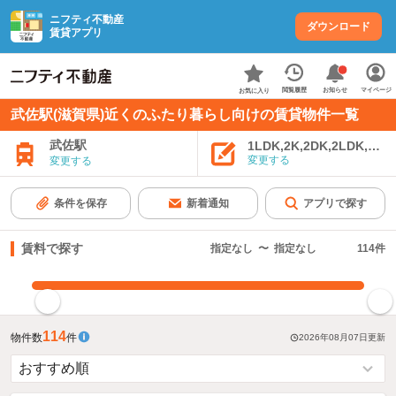
ニフティ不動産
ダウンロード
賃貸アプリ
お知らせ
閲覧履歴
マイページ
お気に入り
武佐駅(滋賀県)近くのふたり暮らし向けの賃貸物件一覧
武佐駅
1LDK,2K,2DK,2LDK,3K,
変更する
変更する
条件を保存
新着通知
アプリで探す
賃料で探す
指定なし
〜
指定なし
114
件
指定した賃料で絞り込む
114
物件数
件
2026年08月07日
更新