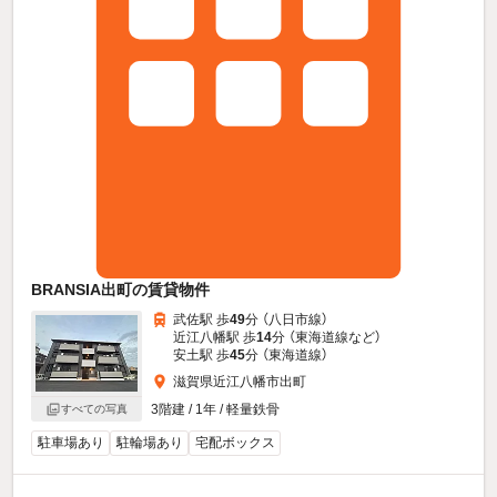
BRANSIA出町の賃貸物件
武佐駅 歩
49
分 （八日市線）
近江八幡駅 歩
14
分 （東海道線
など
）
安土駅 歩
45
分 （東海道線）
滋賀県近江八幡市出町
3階建 / 1年 / 軽量鉄骨
すべての写真
駐車場あり
駐輪場あり
宅配ボックス