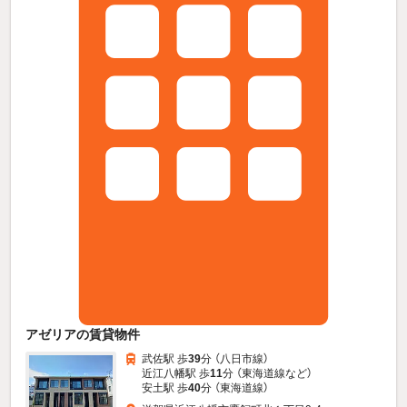
アゼリアの賃貸物件
武佐駅 歩
39
分 （八日市線）
近江八幡駅 歩
11
分 （東海道線
など
）
安土駅 歩
40
分 （東海道線）