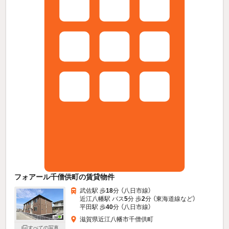
フォアール千僧供町の賃貸物件
武佐駅 歩
18
分 （八日市線）
近江八幡駅 バス
5
分 歩
2
分 （東海道線
など
）
平田駅 歩
40
分 （八日市線）
滋賀県近江八幡市千僧供町
すべての写真