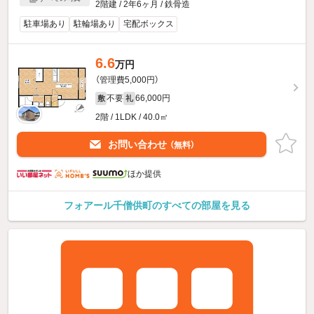
2階建 / 2年6ヶ月 / 鉄骨造
駐車場あり
駐輪場あり
宅配ボックス
6.6
万円
（管理費5,000円）
不要
66,000円
敷
礼
2階 / 1LDK / 40.0㎡
お問い合わせ
（無料）
ほか提供
フォアール千僧供町のすべての部屋を見る