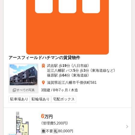
アースフィールドハチマンの賃貸物件
武佐駅 歩
19
分 （八日市線）
近江八幡駅 バス
5
分 歩
3
分 （東海道線
など
）
篠原駅 歩
64
分 （東海道線）
滋賀県近江八幡市千僧供町581
3階建 / 8年7ヶ月 / 木造
すべての写真
駐車場あり
駐輪場あり
宅配ボックス
6
万円
（管理費5,200円）
不要
80,000円
敷
礼