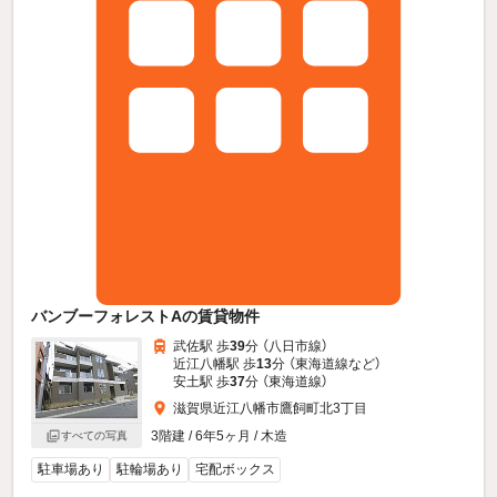
バンブーフォレストAの賃貸物件
武佐駅 歩
39
分 （八日市線）
近江八幡駅 歩
13
分 （東海道線
など
）
安土駅 歩
37
分 （東海道線）
滋賀県近江八幡市鷹飼町北3丁目
3階建 / 6年5ヶ月 / 木造
すべての写真
駐車場あり
駐輪場あり
宅配ボックス