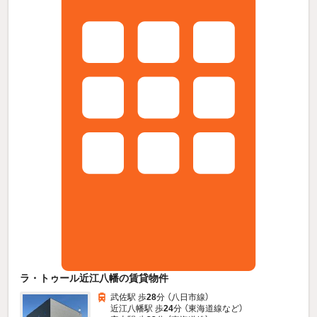
ラ・トゥール近江八幡の賃貸物件
武佐駅 歩
28
分 （八日市線）
近江八幡駅 歩
24
分 （東海道線
など
）