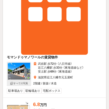
モマンドゥマノワールの賃貸物件
武佐駅 歩
72
分 （八日市線）
近江八幡駅 歩
33
分 （東海道線
など
）
安土駅 歩
69
分 （東海道線）
滋賀県近江八幡市元玉屋町
2階建 / 新築 / 木造
すべての写真
駐車場あり
駐輪場あり
宅配ボックス
6.8
万円