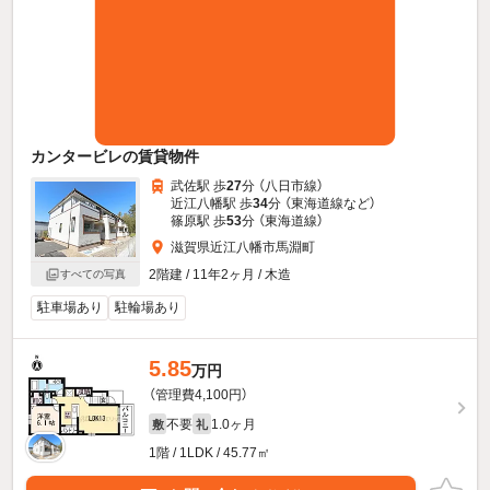
カンタービレの賃貸物件
武佐駅 歩
27
分 （八日市線）
近江八幡駅 歩
34
分 （東海道線
など
）
篠原駅 歩
53
分 （東海道線）
滋賀県近江八幡市馬淵町
2階建 / 11年2ヶ月 / 木造
すべての写真
駐車場あり
駐輪場あり
5.85
万円
（管理費4,100円）
不要
1.0ヶ月
敷
礼
1階 / 1LDK / 45.77㎡