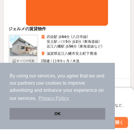
ジェルメの賃貸物件
武佐駅 歩
64
分 （八日市線）
安土駅 バス
5
分 歩
2
分 （東海道線）
近江八幡駅 歩
56
分 （東海道線
など
）
滋賀県近江八幡市安土町下豊浦
2階建 / 11年6ヶ月 / 木造
すべての写真
駐車場あり
駐輪場あり
宅配ボックス
By using our services, you agree that we and
our
partners
use cookies to improve
7.15
万円
advertising and enhance your experience on
（管理費4,100円）
アプリに切り替えて、サクサクお部屋探し
our services.
Privacy Policy
不要
95,000円
敷
礼
会員登録なしですぐ使える。マップ検索やお気に入り保存など、
2階 / 3LDK / 68.06㎡
アプリ限定の便利な機能が使えます！
OK
お問い合わせ
（無料）
Web版で続行
アプリを開く
駅・沿線を変更
絞り込み条件を変更
ほか提供