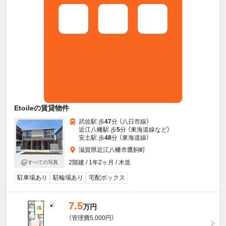
Etoileの賃貸物件
武佐駅 歩
47
分 （八日市線）
近江八幡駅 歩
5
分 （東海道線
など
）
安土駅 歩
48
分 （東海道線）
滋賀県近江八幡市鷹飼町
2階建 / 1年2ヶ月 / 木造
すべての写真
駐車場あり
駐輪場あり
宅配ボックス
7.5
万円
（管理費5,000円）