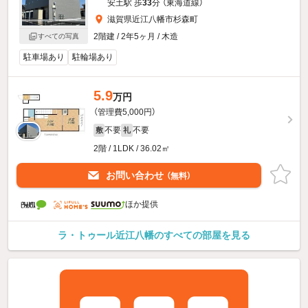
安土駅 歩
33
分 （東海道線）
滋賀県近江八幡市杉森町
2階建 / 2年5ヶ月 / 木造
すべての写真
駐車場あり
駐輪場あり
5.9
万円
（管理費5,000円）
不要
不要
敷
礼
2階 / 1LDK / 36.02㎡
お問い合わせ
（無料）
ほか提供
ラ・トゥール近江八幡のすべての部屋を見る