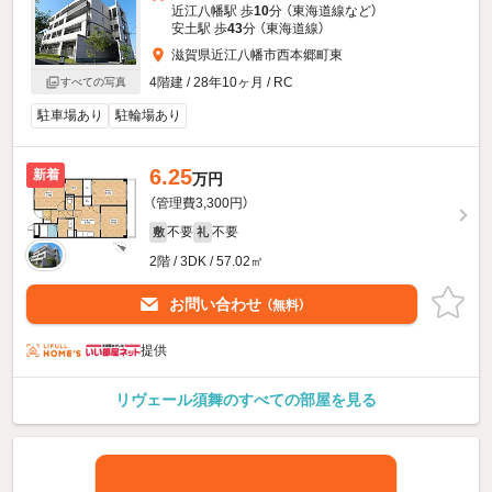
近江八幡駅 歩
10
分 （東海道線
など
）
安土駅 歩
43
分 （東海道線）
滋賀県近江八幡市西本郷町東
4階建 / 28年10ヶ月 / RC
すべての写真
駐車場あり
駐輪場あり
6.25
新着
万円
（管理費3,300円）
不要
不要
敷
礼
2階 / 3DK / 57.02㎡
お問い合わせ
（無料）
提供
リヴェール須舞のすべての部屋を見る