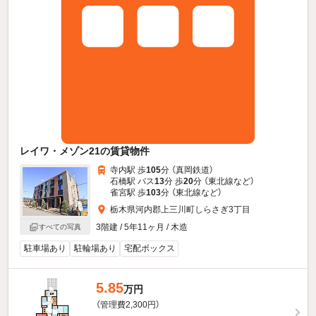
レイワ・メゾン21の賃貸物件
寺内駅 歩
105
分 （真岡鉄道）
石橋駅 バス
13
分 歩
20
分 （東北線
など
）
雀宮駅 歩
103
分 （東北線
など
）
栃木県河内郡上三川町しらさぎ3丁目
3階建 / 5年11ヶ月 / 木造
すべての写真
駐車場あり
駐輪場あり
宅配ボックス
5.85
万円
（管理費2,300円）