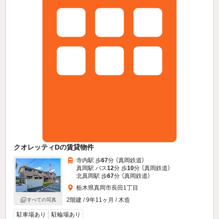
クオレッティDの賃貸物件
寺内駅 歩
67
分 （真岡鉄道）
真岡駅 バス
12
分 歩
10
分 （真岡鉄道）
北真岡駅 歩
67
分 （真岡鉄道）
栃木県真岡市長田1丁目
2階建 / 9年11ヶ月 / 木造
すべての写真
駐車場あり
駐輪場あり