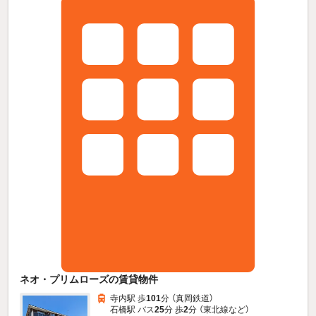
ネオ・プリムローズの賃貸物件
寺内駅 歩
101
分 （真岡鉄道）
石橋駅 バス
25
分 歩
2
分 （東北線
など
）