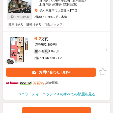
真岡駅 バス
4
分 歩
10
分 （真岡鉄道）
北真岡駅 歩
38
分 （真岡鉄道）
栃木県真岡市上高間木1丁目
2階建 / 11年6ヶ月 / 木造
すべての写真
駐車場あり
駐輪場あり
宅配ボックス
6.2
万円
（管理費2,300円）
不要
1.0ヶ月
敷
礼
2階 / 2LDK / 58.21㎡
お問い合わせ
（無料）
ほか提供
ペコラ・ディ・コッティＡのすべての部屋を見る