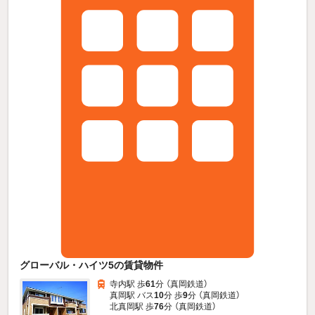
グローバル・ハイツ5の賃貸物件
寺内駅 歩
61
分 （真岡鉄道）
真岡駅 バス
10
分 歩
9
分 （真岡鉄道）
北真岡駅 歩
76
分 （真岡鉄道）