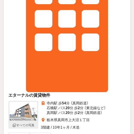
エターナルの賃貸物件
寺内駅 歩
54
分 （真岡鉄道）
石橋駅 バス
20
分 歩
2
分 （東北線
など
）
真岡駅 バス
20
分 歩
2
分 （真岡鉄道）
栃木県真岡市上大沼１丁目
すべての写真
3階建 / 10年1ヶ月 / 木造