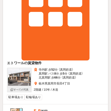
エトワールの賃貸物件
寺内駅 歩
52
分 （真岡鉄道）
真岡駅 バス
8
分 歩
5
分 （真岡鉄道）
北真岡駅 歩
66
分 （真岡鉄道）
栃木県真岡市長田4丁目
2階建 / 10年 / 木造
すべての写真
駐車場あり
駐輪場あり
5.8