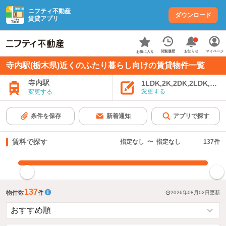
ニフティ不動産
ダウンロード
賃貸アプリ
お知らせ
閲覧履歴
マイページ
お気に入り
寺内駅(栃木県)近くのふたり暮らし向けの賃貸物件一覧
寺内駅
1LDK,2K,2DK,2LDK,3K,
変更する
変更する
条件を保存
新着通知
アプリで探す
賃料で探す
指定なし
〜
指定なし
137
件
指定した賃料で絞り込む
137
物件数
件
2026年08月02日
更新