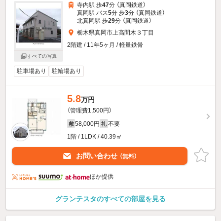
寺内駅 歩
47
分 （真岡鉄道）
真岡駅 バス
5
分 歩
3
分 （真岡鉄道）
北真岡駅 歩
29
分 （真岡鉄道）
栃木県真岡市上高間木３丁目
2階建 / 11年5ヶ月 / 軽量鉄骨
すべての写真
駐車場あり
駐輪場あり
5.8
万円
（管理費1,500円）
58,000円
不要
敷
礼
1階 / 1LDK / 40.39㎡
お問い合わせ
（無料）
ほか提供
グランテスタのすべての部屋を見る