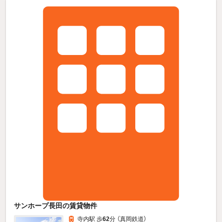
サンホープ長田の賃貸物件
寺内駅 歩
62
分 （真岡鉄道）