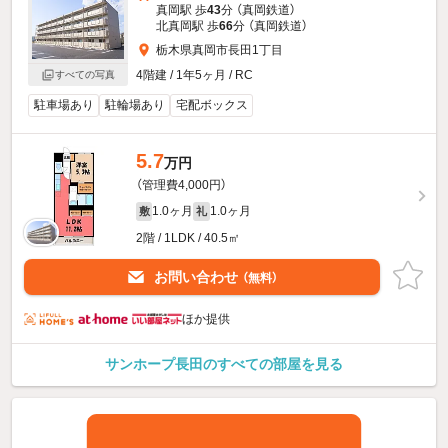
真岡駅 歩
43
分 （真岡鉄道）
北真岡駅 歩
66
分 （真岡鉄道）
栃木県真岡市長田1丁目
4階建 / 1年5ヶ月 / RC
すべての写真
駐車場あり
駐輪場あり
宅配ボックス
5.7
万円
（管理費4,000円）
1.0ヶ月
1.0ヶ月
敷
礼
2階 / 1LDK / 40.5㎡
お問い合わせ
（無料）
ほか提供
サンホープ長田のすべての部屋を見る