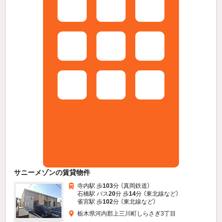
サニーメゾンの賃貸物件
寺内駅 歩
103
分 （真岡鉄道）
石橋駅 バス
20
分 歩
14
分 （東北線
など
）
雀宮駅 歩
102
分 （東北線
など
）
栃木県河内郡上三川町しらさぎ3丁目