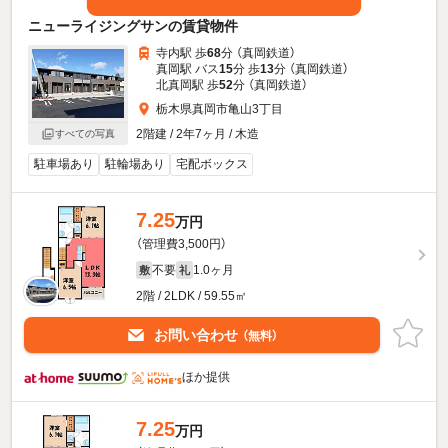
ニューライジングサンの賃貸物件
寺内駅 歩
68
分 （真岡鉄道）
真岡駅 バス
15
分 歩
13
分 （真岡鉄道）
北真岡駅 歩
52
分 （真岡鉄道）
栃木県真岡市亀山3丁目
2階建 / 2年7ヶ月 / 木造
すべての写真
駐車場あり
駐輪場あり
宅配ボックス
7.25
万円
（管理費3,500円）
不要
1.0ヶ月
敷
礼
2階 / 2LDK / 59.55㎡
お問い合わせ
（無料）
ほか提供
7.25
万円