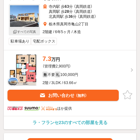
寺内駅 歩
63
分 （真岡鉄道）
真岡駅 歩
28
分 （真岡鉄道）
北真岡駅 歩
36
分 （真岡鉄道）
栃木県真岡市亀山2丁目
2階建 / 6年5ヶ月 / 木造
すべての写真
駐車場あり
宅配ボックス
7.3
万円
（管理費2,900円）
不要
100,000円
敷
礼
2階 / 3LDK / 63.66㎡
お問い合わせ
（無料）
ほか提供
ラ・フランセ23のすべての部屋を見る