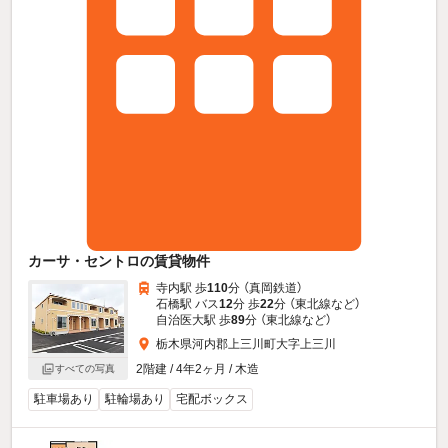
カーサ・セントロの賃貸物件
寺内駅 歩
110
分 （真岡鉄道）
石橋駅 バス
12
分 歩
22
分 （東北線
など
）
自治医大駅 歩
89
分 （東北線
など
）
栃木県河内郡上三川町大字上三川
2階建 / 4年2ヶ月 / 木造
すべての写真
駐車場あり
駐輪場あり
宅配ボックス