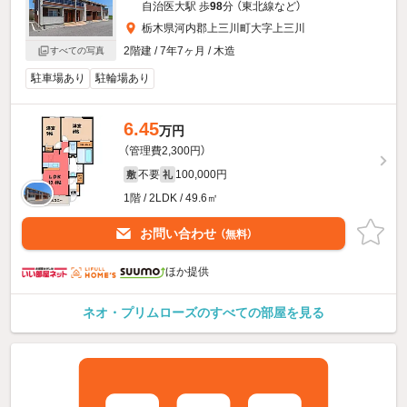
自治医大駅 歩
98
分 （東北線
など
）
栃木県河内郡上三川町大字上三川
2階建 / 7年7ヶ月 / 木造
すべての写真
駐車場あり
駐輪場あり
6.45
万円
（管理費2,300円）
不要
100,000円
敷
礼
1階 / 2LDK / 49.6㎡
お問い合わせ
（無料）
ほか提供
ネオ・プリムローズのすべての部屋を見る