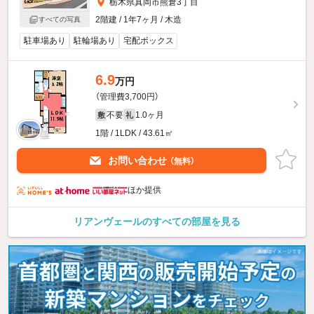
栃木県真岡市熊倉3丁目
2階建 / 1年7ヶ月 / 木造
すべての写真
駐車場あり
駐輪場あり
宅配ボックス
6.9
万円
（管理費3,700円）
不要
1.0ヶ月
敷
礼
1階 / 1LDK / 43.61㎡
お問い合わせ
（無料）
ほか提供
リアンヴェールのすべての部屋を見る