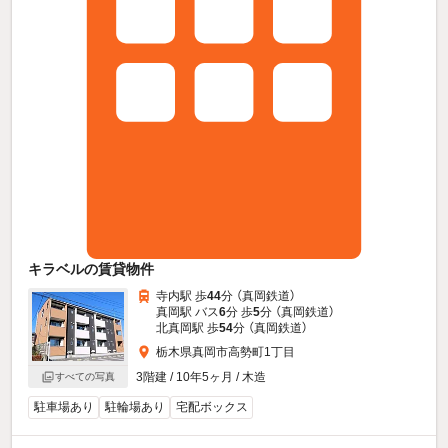
キラベルの賃貸物件
寺内駅 歩
44
分 （真岡鉄道）
真岡駅 バス
6
分 歩
5
分 （真岡鉄道）
北真岡駅 歩
54
分 （真岡鉄道）
栃木県真岡市高勢町1丁目
3階建 / 10年5ヶ月 / 木造
すべての写真
駐車場あり
駐輪場あり
宅配ボックス