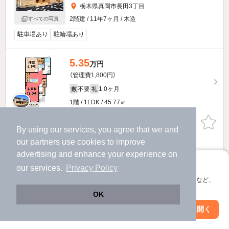
栃木県真岡市長田3丁目
2階建 / 11年7ヶ月 / 木造
すべての写真
駐車場あり
駐輪場あり
5.35
万円
（管理費1,800円）
不要
1.0ヶ月
敷
礼
1階 / 1LDK / 45.77㎡
お問い合わせ
（無料）
By using our services, you agree that we and
our
partners
use cookies to improve
提供
advertising and enhance your experience on
アプリに切り替えて、サクサクお部屋探し
our services.
グローバル・ハイツ5のすべての部屋を見る
Privacy Policy
会員登録なしですぐ使える。マップ検索やお気に入り保存など、
アプリ限定の便利な機能が使えます！
OK
他の人はこんな条件で絞り込んでいます！
Web版で続行
アプリを開く
人気のこだわり条件
駅・沿線を変更
絞り込み条件を変更