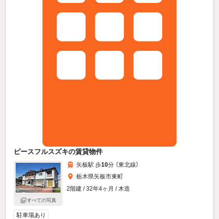
ピースフルスズキの賃貸物件
矢板駅 歩
10
分 （東北線）
栃木県矢板市東町
2階建 / 32年4ヶ月 / 木造
すべての写真
駐車場あり