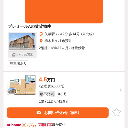
プレミールAの賃貸物件
矢板駅 バス
2
分 歩
14
分 （東北線）
栃木県矢板市荒井
2階建 / 18年11ヶ月 / 軽量鉄骨
すべての写真
駐車場あり
4.5
万円
（管理費6,500円）
不要
1.0ヶ月
敷
礼
1階 / 1LDK / 42.9㎡
お問い合わせ
（無料）
ほか提供