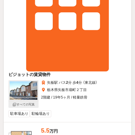
ピジョットの賃貸物件
矢板駅 バス
2
分 歩
4
分 （東北線）
栃木県矢板市扇町２丁目
2階建 / 19年5ヶ月 / 軽量鉄骨
すべての写真
駐車場あり
駐輪場あり
5.5
万円