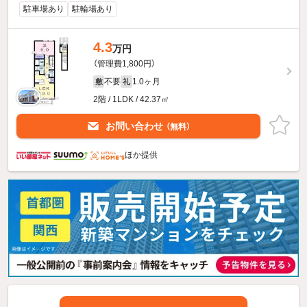
駐車場あり
駐輪場あり
4.3
万円
（管理費1,800円）
不要
1.0ヶ月
敷
礼
2階 / 1LDK / 42.37㎡
お問い合わせ
（無料）
ほか提供