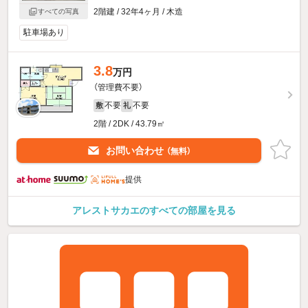
2階建 / 32年4ヶ月 / 木造
すべての写真
駐車場あり
3.8
万円
（管理費不要）
不要
不要
敷
礼
2階 / 2DK / 43.79㎡
お問い合わせ
（無料）
提供
アレストサカエのすべての部屋を見る