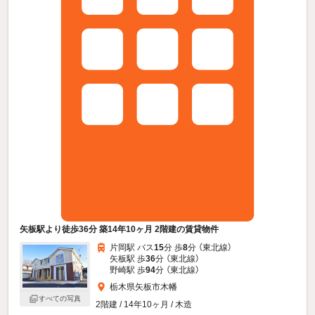
矢板駅より徒歩36分 築14年10ヶ月 2階建の賃貸物件
片岡駅 バス
15
分 歩
8
分 （東北線）
矢板駅 歩
36
分 （東北線）
野崎駅 歩
94
分 （東北線）
栃木県矢板市木幡
すべての写真
2階建 / 14年10ヶ月 / 木造