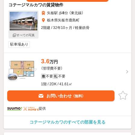
コテージマルカワの賃貸物件
矢板駅 歩
8
分 （東北線）
栃木県矢板市鹿島町
2階建 / 32年10ヶ月 / 軽量鉄骨
すべての写真
駐車場あり
3.6
万円
（管理費不要）
不要
不要
敷
礼
1階 / 2DK / 41.61㎡
お問い合わせ
（無料）
提供
コテージマルカワのすべての部屋を見る