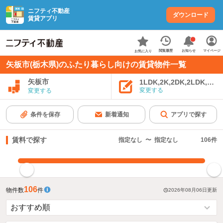
ニフティ不動産
ダウンロード
賃貸アプリ
お知らせ
閲覧履歴
マイページ
お気に入り
矢板市(栃木県)のふたり暮らし向けの賃貸物件一覧
矢板市
1LDK,2K,2DK,2LDK,3K,
変更する
変更する
条件を保存
新着通知
アプリで探す
賃料で探す
指定なし
〜
指定なし
106
件
指定した賃料で絞り込む
106
物件数
件
2026年08月06日
更新