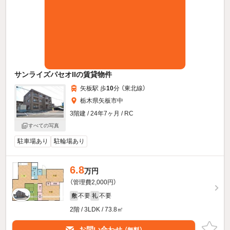
サンライズパセオIIの賃貸物件
矢板駅 歩
10
分 （東北線）
栃木県矢板市中
3階建 / 24年7ヶ月 / RC
すべての写真
駐車場あり
駐輪場あり
6.8
万円
（管理費2,000円）
不要
不要
敷
礼
2階 / 3LDK / 73.8㎡
お問い合わせ
（無料）