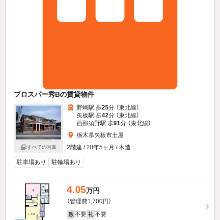
プロスパー秀Bの賃貸物件
野崎駅 歩
25
分 （東北線）
矢板駅 歩
42
分 （東北線）
西那須野駅 歩
91
分 （東北線）
栃木県矢板市土屋
2階建 / 20年5ヶ月 / 木造
すべての写真
駐車場あり
駐輪場あり
4.05
万円
（管理費1,700円）
不要
不要
敷
礼