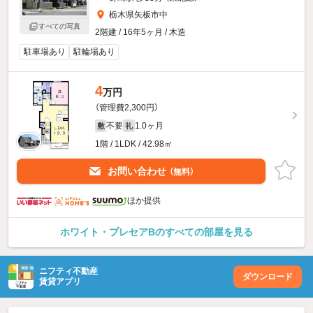
栃木県矢板市中
すべての写真
2階建 / 16年5ヶ月 / 木造
駐車場あり
駐輪場あり
4
万円
（管理費2,300円）
不要
1.0ヶ月
敷
礼
1階 / 1LDK / 42.98㎡
お問い合わせ
（無料）
ほか提供
ホワイト・プレセアBのすべての部屋を見る
ニフティ不動産
ダウンロード
賃貸アプリ