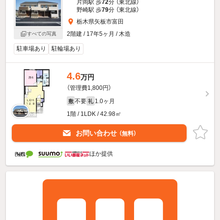
片岡駅 歩
72
分 （東北線）
野崎駅 歩
79
分 （東北線）
栃木県矢板市富田
2階建 / 17年5ヶ月 / 木造
すべての写真
駐車場あり
駐輪場あり
4.6
万円
（管理費1,800円）
不要
1.0ヶ月
敷
礼
1階 / 1LDK / 42.98㎡
お問い合わせ
（無料）
ほか提供