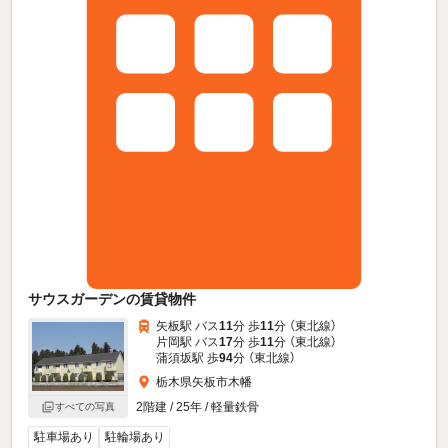
サウスガーデンの賃貸物件
矢板駅 バス
11
分 歩
11
分 （東北線）
片岡駅 バス
17
分 歩
11
分 （東北線）
蒲須坂駅 歩
94
分 （東北線）
栃木県矢板市木幡
2階建 / 25年 / 軽量鉄骨
すべての写真
駐車場あり
駐輪場あり