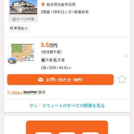
栃木県矢板市石関
2階建 / 28年11ヶ月 / 軽量鉄骨
すべての写真
駐車場あり
3.5
万円
（管理費不要）
不要
不要
敷
礼
1階 / 2DK / 40.91㎡
お問い合わせ
（無料）
提供
サン・スウィートのすべての部屋を見る