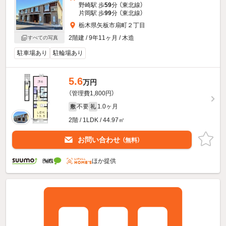
野崎駅 歩
59
分 （東北線）
片岡駅 歩
99
分 （東北線）
栃木県矢板市扇町２丁目
2階建 / 9年11ヶ月 / 木造
すべての写真
駐車場あり
駐輪場あり
5.6
万円
（管理費1,800円）
不要
1.0ヶ月
敷
礼
2階 / 1LDK / 44.97㎡
お問い合わせ
（無料）
ほか提供