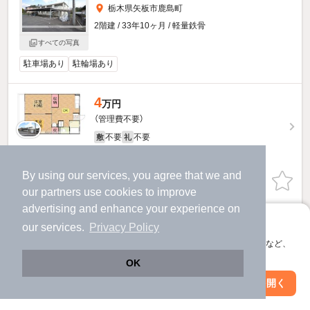
栃木県矢板市鹿島町
2階建 / 33年10ヶ月 / 軽量鉄骨
すべての写真
駐車場あり
駐輪場あり
4
万円
（管理費不要）
不要
不要
敷
礼
1階 / 2DK / 41.11㎡
By using our services, you agree that we and
お問い合わせ
（無料）
our
partners
use cookies to improve
advertising and enhance your experience on
提供
アプリに切り替えて、サクサクお部屋探し
our services.
Privacy Policy
青木コーポIのすべての部屋を見る
会員登録なしですぐ使える。マップ検索やお気に入り保存など、
アプリ限定の便利な機能が使えます！
OK
他の人はこんな条件で絞り込んでいます！
Web版で続行
アプリを開く
市区町村を変更
絞り込み条件を変更
人気のこだわり条件