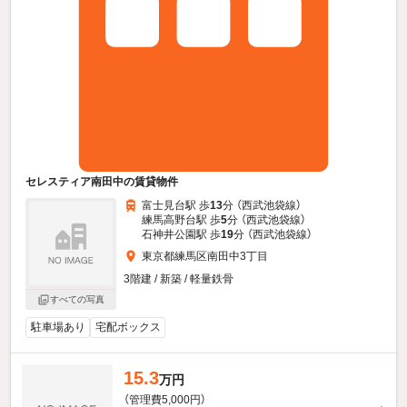
セレスティア南田中の賃貸物件
富士見台駅 歩
13
分 （西武池袋線）
練馬高野台駅 歩
5
分 （西武池袋線）
石神井公園駅 歩
19
分 （西武池袋線）
東京都練馬区南田中3丁目
3階建 / 新築 / 軽量鉄骨
すべての写真
駐車場あり
宅配ボックス
15.3
万円
（管理費5,000円）