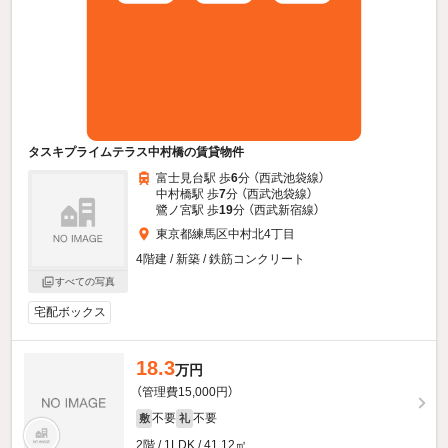
タスキプライムテラス中村橋の賃貸物件
富士見台駅 歩
6
分 （西武池袋線）
中村橋駅 歩
7
分 （西武池袋線）
鷺ノ宮駅 歩
19
分 （西武新宿線）
東京都練馬区中村北4丁目
4階建 / 新築 / 鉄筋コンクリート
すべての写真
宅配ボックス
18.3
万円
（管理費15,000円）
不要
不要
敷
礼
2階 / 1LDK / 41.12㎡