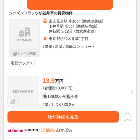
シーズンフラッツ杉並井草の賃貸物件
富士見台駅 歩
16
分 （西武池袋線）
下井草駅 歩
5
分 （西武新宿線）
井荻駅 歩
12
分 （西武新宿線）
東京都杉並区井草1丁目
7階建 / 新築 / 鉄筋コンクリート
すべての写真
宅配ボックス
13.9
万円
（管理費13,000円）
139,000円
不要
敷
礼
2階 / 1LDK / 33.2㎡
物件詳細を見る
ほか提供