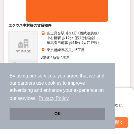
エクウス中村橋の賃貸物件
富士見台駅 歩
13
分 （西武池袋線）
中村橋駅 歩
12
分 （西武池袋線）
練馬春日町駅 歩
15
分 （大江戸線）
東京都練馬区貫井5丁目
3階建 / 新築 / 木造
すべての写真
駐車場あり
宅配ボックス
By using our services, you agree that we and
our
partners
use cookies to improve
10.3
advertising and enhance your experience on
万円
アプリに切り替えて、サクサクお部屋探し
（管理費20,000円）
our services.
Privacy Policy
不要
不要
会員登録なしですぐ使える。マップ検索やお気に入り保存など、
敷
礼
アプリ限定の便利な機能が使えます！
1階 / 1LDK / 30.08㎡
OK
Web版で続行
アプリを開く
駅・沿線を変更
絞り込み条件を変更
物件詳細を見る