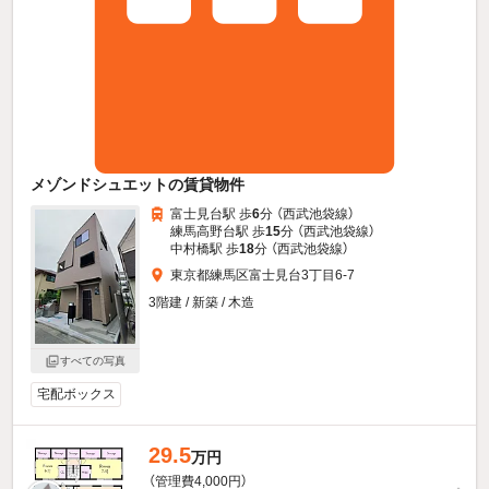
メゾンドシュエットの賃貸物件
富士見台駅 歩
6
分 （西武池袋線）
練馬高野台駅 歩
15
分 （西武池袋線）
中村橋駅 歩
18
分 （西武池袋線）
東京都練馬区富士見台3丁目6-7
3階建 / 新築 / 木造
すべての写真
宅配ボックス
29.5
万円
（管理費4,000円）