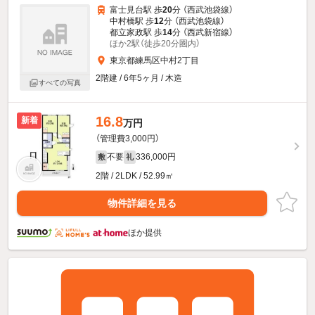
富士見台駅 歩
20
分 （西武池袋線）
中村橋駅 歩
12
分 （西武池袋線）
都立家政駅 歩
14
分 （西武新宿線）
ほか2駅（徒歩20分圏内）
東京都練馬区中村2丁目
2階建 / 6年5ヶ月 / 木造
すべての写真
16.8
新着
万円
（管理費3,000円）
不要
336,000円
敷
礼
2階 / 2LDK / 52.99㎡
物件詳細を見る
ほか提供