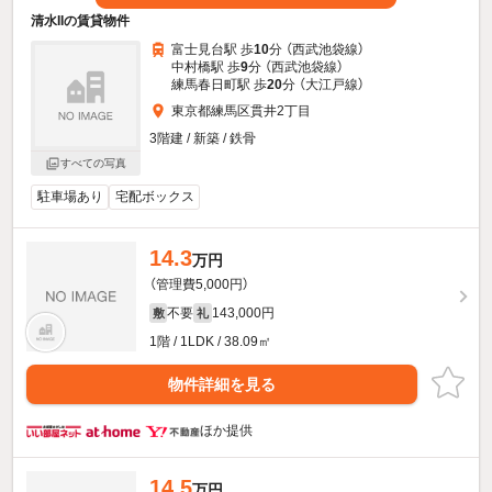
清水IIの賃貸物件
富士見台駅 歩
10
分 （西武池袋線）
中村橋駅 歩
9
分 （西武池袋線）
練馬春日町駅 歩
20
分 （大江戸線）
東京都練馬区貫井2丁目
3階建 / 新築 / 鉄骨
すべての写真
駐車場あり
宅配ボックス
14.3
万円
（管理費5,000円）
不要
143,000円
敷
礼
1階 / 1LDK / 38.09㎡
物件詳細を見る
ほか提供
14.5
万円