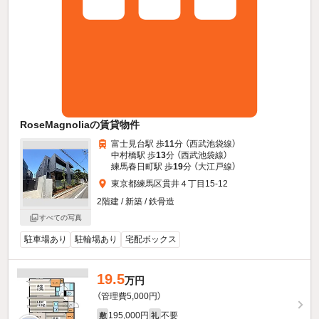
RoseMagnoliaの賃貸物件
富士見台駅 歩
11
分 （西武池袋線）
中村橋駅 歩
13
分 （西武池袋線）
練馬春日町駅 歩
19
分 （大江戸線）
東京都練馬区貫井４丁目15-12
2階建 / 新築 / 鉄骨造
すべての写真
駐車場あり
駐輪場あり
宅配ボックス
19.5
万円
（管理費5,000円）
195,000円
不要
敷
礼