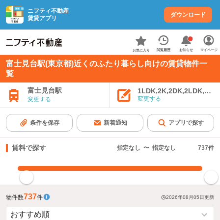
ニフティ不動産
ダウンロード
賃貸アプリ
お知らせ
閲覧履歴
マイページ
お気に入り
富士見台駅(東京都)近くのふたり暮らし向けの賃貸物件一
覧
富士見台駅
1LDK,2K,2DK,2LDK,3K,
変更する
変更する
条件を保存
新着通知
アプリで探す
賃料で探す
指定なし
〜
指定なし
737
件
指定した賃料で絞り込む
737
物件数
件
2026年08月05日
更新