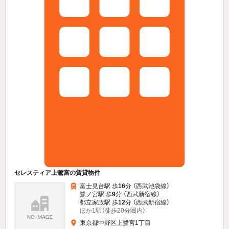
セレスティア上鷺宮の賃貸物件
富士見台駅 歩
16
分 （西武池袋線）
鷺ノ宮駅 歩
9
分 （西武新宿線）
都立家政駅 歩
12
分 （西武新宿線）
ほか1駅（徒歩20分圏内）
東京都中野区上鷺宮1丁目