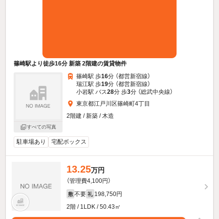
篠崎駅より徒歩16分 新築 2階建の賃貸物件
篠崎駅 歩
16
分 （都営新宿線）
瑞江駅 歩
19
分 （都営新宿線）
小岩駅 バス
28
分 歩
3
分 （総武中央線）
東京都江戸川区篠崎町4丁目
2階建 / 新築 / 木造
すべての写真
駐車場あり
宅配ボックス
13.25
万円
（管理費4,100円）
不要
198,750円
敷
礼
2階 / 1LDK / 50.43㎡