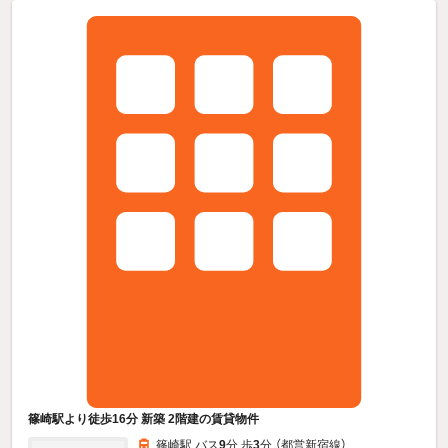
篠崎駅より徒歩16分 新築 2階建の賃貸物件
篠崎駅 バス
9
分 歩
3
分 （都営新宿線）