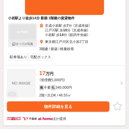
小岩駅より徒歩14分 新築 3階建の賃貸物件
京成小岩駅 歩
7
分 （京成本線）
江戸川駅 歩
10
分 （京成本線）
小岩駅 歩
14
分 （総武中央線）
東京都江戸川区北小岩2丁目
すべての写真
3階建 / 新築 / 軽量鉄骨
駐車場あり
宅配ボックス
17
万円
（管理費5,000円）
不要
340,000円
敷
礼
2階 / 2LDK / 46.55㎡
物件詳細を見る
ほか提供