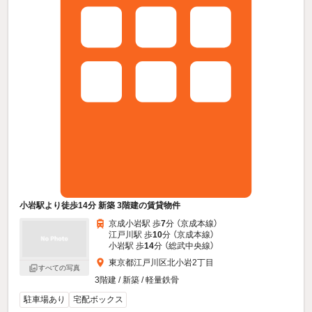
小岩駅より徒歩14分 新築 3階建の賃貸物件
京成小岩駅 歩
7
分 （京成本線）
江戸川駅 歩
10
分 （京成本線）
小岩駅 歩
14
分 （総武中央線）
東京都江戸川区北小岩2丁目
すべての写真
3階建 / 新築 / 軽量鉄骨
駐車場あり
宅配ボックス