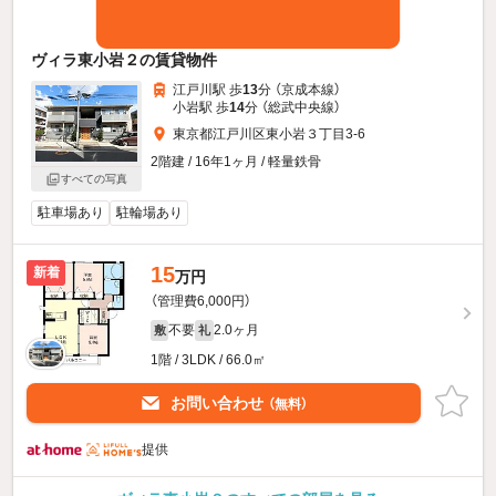
ヴィラ東小岩２の賃貸物件
江戸川駅 歩
13
分 （京成本線）
小岩駅 歩
14
分 （総武中央線）
東京都江戸川区東小岩３丁目3-6
2階建 / 16年1ヶ月 / 軽量鉄骨
すべての写真
駐車場あり
駐輪場あり
15
新着
万円
（管理費6,000円）
不要
2.0ヶ月
敷
礼
1階 / 3LDK / 66.0㎡
お問い合わせ
（無料）
提供