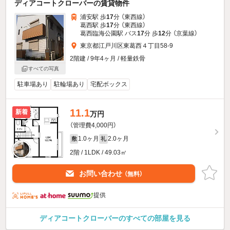
ディアコートクローバーの賃貸物件
浦安駅 歩
17
分 （東西線）
葛西駅 歩
17
分 （東西線）
葛西臨海公園駅 バス
17
分 歩
12
分 （京葉線）
東京都江戸川区東葛西４丁目58-9
2階建 / 9年4ヶ月 / 軽量鉄骨
すべての写真
駐車場あり
駐輪場あり
宅配ボックス
11.1
新着
万円
（管理費4,000円）
1.0ヶ月
2.0ヶ月
敷
礼
2階 / 1LDK / 49.03㎡
お問い合わせ
（無料）
提供
ディアコートクローバーのすべての部屋を見る