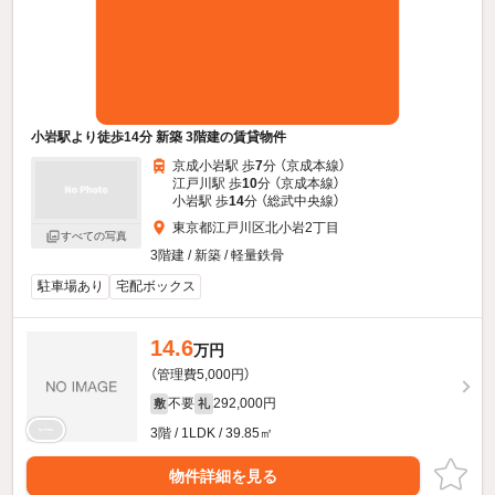
小岩駅より徒歩14分 新築 3階建の賃貸物件
京成小岩駅 歩
7
分 （京成本線）
江戸川駅 歩
10
分 （京成本線）
小岩駅 歩
14
分 （総武中央線）
東京都江戸川区北小岩2丁目
すべての写真
3階建 / 新築 / 軽量鉄骨
駐車場あり
宅配ボックス
14.6
万円
（管理費5,000円）
不要
292,000円
敷
礼
3階 / 1LDK / 39.85㎡
物件詳細を見る