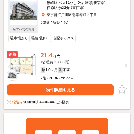
篠崎駅 バス
14
分 歩
2
分 （都営新宿線）
行徳駅 歩
23
分 （東西線）
東京都江戸川区南篠崎町２丁目
6階建 / 新築 / RC
すべての写真
駐車場あり
駐輪場あり
宅配ボックス
21.4
新着
万円
（管理費15,000円）
1.0ヶ月
不要
敷
礼
2階 / 3LDK / 56.33㎡
物件詳細を見る
ほか提供