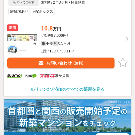
3階建 / 2年3ヶ月 / 軽量鉄骨
すべての写真
駐輪場あり
宅配ボックス
10.8
新着
万円
（管理費7,000円）
不要
0.5ヶ月
敷
礼
1階 / 1LDK / 33.11㎡
お問い合わせ
（無料）
ほか提供
ルリアン北小岩IIのすべての部屋を見る