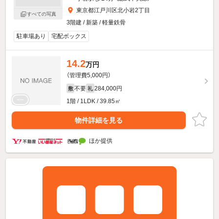
東京都江戸川区北小岩2丁目
すべての写真
3階建 / 新築 / 軽量鉄骨
駐車場あり
宅配ボックス
14.2
万円
（管理費5,000円）
不要
284,000円
敷
礼
1階 / 1LDK / 39.85㎡
物件詳細を見る
ほか提供