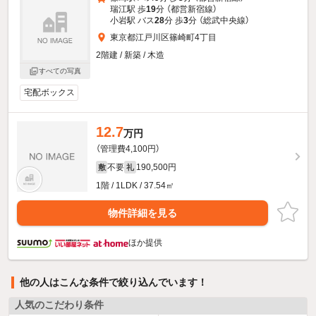
瑞江駅 歩
19
分 （都営新宿線）
小岩駅 バス
28
分 歩
3
分 （総武中央線）
東京都江戸川区篠崎町4丁目
2階建 / 新築 / 木造
すべての写真
宅配ボックス
12.7
万円
（管理費4,100円）
不要
190,500円
敷
礼
1階 / 1LDK / 37.54㎡
物件詳細を見る
ほか提供
他の人はこんな条件で絞り込んでいます！
人気のこだわり条件