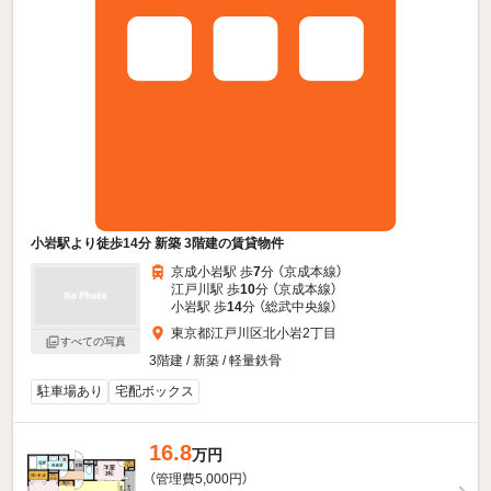
小岩駅より徒歩14分 新築 3階建の賃貸物件
京成小岩駅 歩
7
分 （京成本線）
江戸川駅 歩
10
分 （京成本線）
小岩駅 歩
14
分 （総武中央線）
東京都江戸川区北小岩2丁目
すべての写真
3階建 / 新築 / 軽量鉄骨
駐車場あり
宅配ボックス
16.8
万円
（管理費5,000円）