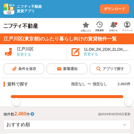
ニフティ不動産
ダウンロード
賃貸アプリ
お知らせ
閲覧履歴
マイページ
お気に入り
江戸川区(東京都)のふたり暮らし向けの賃貸物件一覧
江戸川区
1LDK,2K,2DK,2LDK,3K,
変更する
変更する
条件を保存
新着通知
アプリで探す
賃料で探す
指定なし
〜
指定なし
2,460
件
指定した賃料で絞り込む
2,460
物件数
件
2026年08月06日
更新