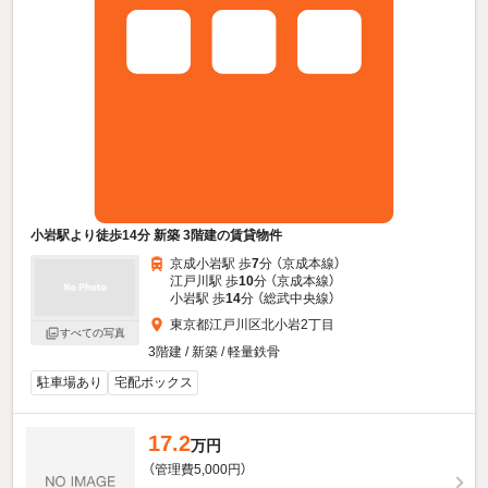
小岩駅より徒歩14分 新築 3階建の賃貸物件
京成小岩駅 歩
7
分 （京成本線）
江戸川駅 歩
10
分 （京成本線）
小岩駅 歩
14
分 （総武中央線）
東京都江戸川区北小岩2丁目
すべての写真
3階建 / 新築 / 軽量鉄骨
駐車場あり
宅配ボックス
17.2
万円
（管理費5,000円）