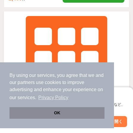
By using our services, you agree that we and
our
partners
use cookies to improve
advertising and enhance your experience on
アプリに切り替えて、サクサクお部屋探し
our services.
Privacy Policy
会員登録なしですぐ使える。マップ検索やお気に入り保存など、
アプリ限定の便利な機能が使えます！
OK
Web版で続行
アプリを開く
市区町村を変更
絞り込み条件を変更