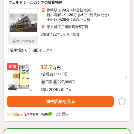
ヴェルドミールカシマの賃貸物件
篠崎駅 歩
24
分 （都営新宿線）
新小岩駅 バス
20
分 歩
6
分 （総武線
など
）
小岩駅 歩
28
分 （総武中央線）
東京都江戸川区鹿骨5丁目
3階建 / 22年5ヶ月 / 鉄骨
すべての写真
駐車場あり
宅配ボックス
12.7
新着
万円
（管理費7,500円）
不要
127,000円
敷
礼
3階 / 2LDK / 61.7㎡
物件詳細を見る
ほか提供