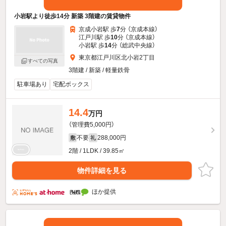
小岩駅より徒歩14分 新築 3階建の賃貸物件
京成小岩駅 歩
7
分 （京成本線）
江戸川駅 歩
10
分 （京成本線）
小岩駅 歩
14
分 （総武中央線）
東京都江戸川区北小岩2丁目
すべての写真
3階建 / 新築 / 軽量鉄骨
駐車場あり
宅配ボックス
14.4
万円
（管理費5,000円）
不要
288,000円
敷
礼
2階 / 1LDK / 39.85㎡
物件詳細を見る
ほか提供