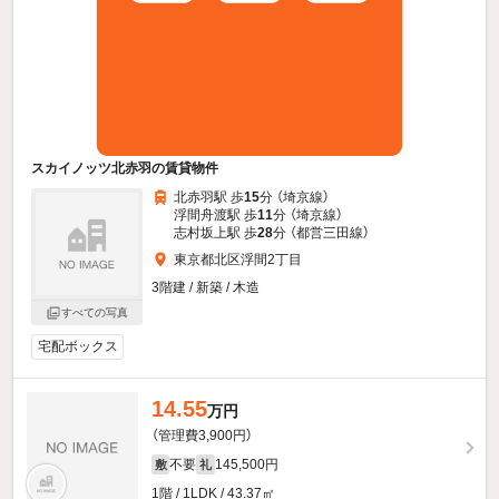
スカイノッツ北赤羽の賃貸物件
北赤羽駅 歩
15
分 （埼京線）
浮間舟渡駅 歩
11
分 （埼京線）
志村坂上駅 歩
28
分 （都営三田線）
東京都北区浮間2丁目
3階建 / 新築 / 木造
すべての写真
宅配ボックス
14.55
万円
（管理費3,900円）
不要
145,500円
敷
礼
1階 / 1LDK / 43.37㎡