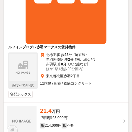
ルフォンプログレ赤羽マークスの賃貸物件
北赤羽駅 歩
23
分 （埼京線）
赤羽岩淵駅 歩
2
分 （南北線
など
）
赤羽駅 歩
8
分 （東北線
など
）
ほか1駅（徒歩20分圏内）
東京都北区赤羽2丁目
12階建 / 新築 / 鉄筋コンクリート
すべての写真
宅配ボックス
21.4
万円
（管理費25,000円）
214,000円
不要
敷
礼