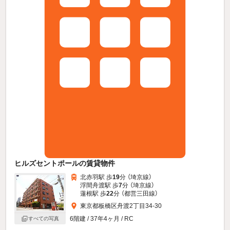
ヒルズセントポールの賃貸物件
北赤羽駅 歩
19
分 （埼京線）
浮間舟渡駅 歩
7
分 （埼京線）
蓮根駅 歩
22
分 （都営三田線）
東京都板橋区舟渡2丁目34-30
6階建 / 37年4ヶ月 / RC
すべての写真