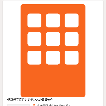
HF正光寺赤羽レジデンスの賃貸物件
北赤羽駅 歩
21
分 （埼京線）