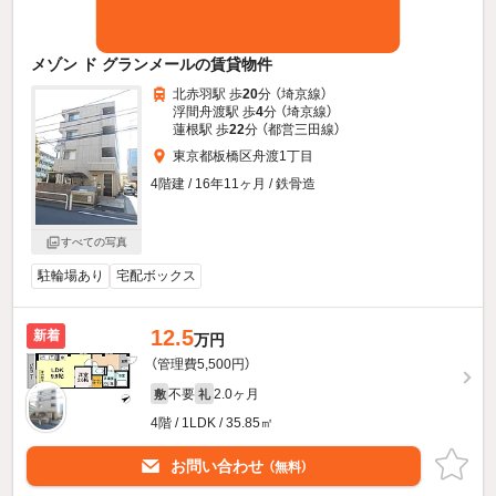
メゾン ド グランメールの賃貸物件
北赤羽駅 歩
20
分 （埼京線）
浮間舟渡駅 歩
4
分 （埼京線）
蓮根駅 歩
22
分 （都営三田線）
東京都板橋区舟渡1丁目
4階建 / 16年11ヶ月 / 鉄骨造
すべての写真
駐輪場あり
宅配ボックス
12.5
新着
万円
（管理費5,500円）
不要
2.0ヶ月
敷
礼
4階 / 1LDK / 35.85㎡
お問い合わせ
（無料）