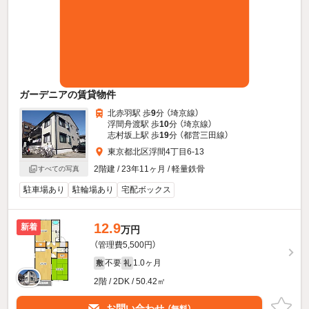
ガーデニアの賃貸物件
北赤羽駅 歩
9
分 （埼京線）
浮間舟渡駅 歩
10
分 （埼京線）
志村坂上駅 歩
19
分 （都営三田線）
東京都北区浮間4丁目6-13
2階建 / 23年11ヶ月 / 軽量鉄骨
すべての写真
駐車場あり
駐輪場あり
宅配ボックス
12.9
新着
万円
（管理費5,500円）
不要
1.0ヶ月
敷
礼
2階 / 2DK / 50.42㎡
お問い合わせ
（無料）