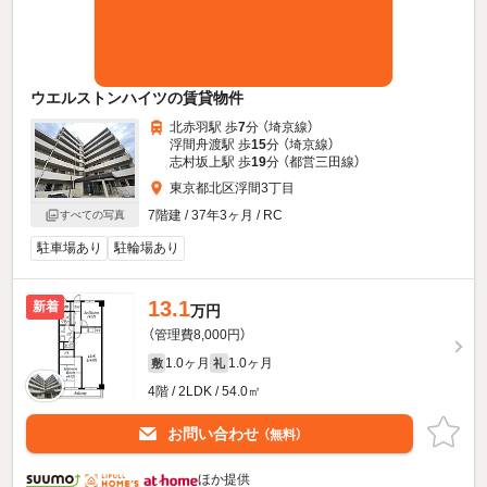
ウエルストンハイツの賃貸物件
北赤羽駅 歩
7
分 （埼京線）
浮間舟渡駅 歩
15
分 （埼京線）
志村坂上駅 歩
19
分 （都営三田線）
東京都北区浮間3丁目
7階建 / 37年3ヶ月 / RC
すべての写真
駐車場あり
駐輪場あり
13.1
新着
万円
（管理費8,000円）
1.0ヶ月
1.0ヶ月
敷
礼
4階 / 2LDK / 54.0㎡
お問い合わせ
（無料）
ほか提供