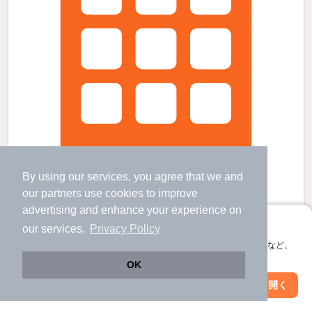
By using our services, you agree that we and
our
partners
use cookies to improve
advertising and enhance your experience on
アプリに切り替えて、サクサクお部屋探し
エレミ本蓮沼の賃貸物件
our services.
Privacy Policy
会員登録なしですぐ使える。マップ検索やお気に入り保存など、
北赤羽駅 歩
29
分 （埼京線）
本蓮沼駅 歩
2
分 （都営三田線）
アプリ限定の便利な機能が使えます！
OK
志村坂上駅 歩
10
分 （都営三田線）
Web版で続行
アプリを開く
東京都板橋区蓮沼町
駅・沿線を変更
絞り込み条件を変更
14階建 / 新築 / RC