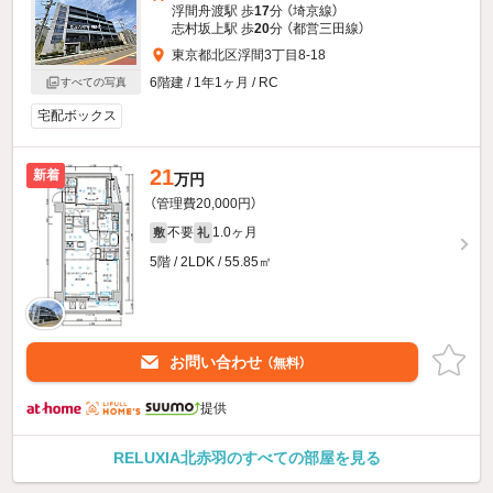
浮間舟渡駅 歩
17
分 （埼京線）
志村坂上駅 歩
20
分 （都営三田線）
東京都北区浮間3丁目8-18
6階建 / 1年1ヶ月 / RC
すべての写真
宅配ボックス
21
新着
万円
（管理費20,000円）
不要
1.0ヶ月
敷
礼
5階 / 2LDK / 55.85㎡
お問い合わせ
（無料）
提供
RELUXIA北赤羽のすべての部屋を見る