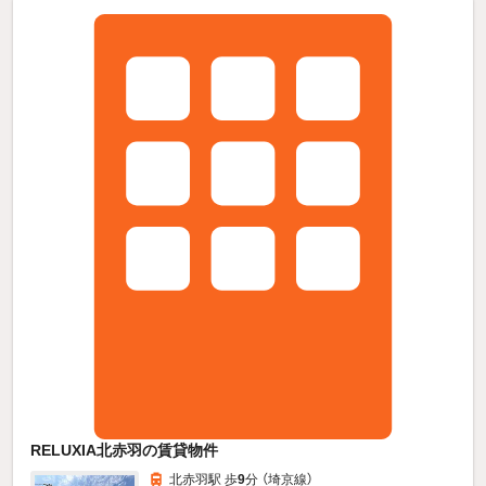
RELUXIA北赤羽の賃貸物件
北赤羽駅 歩
9
分 （埼京線）