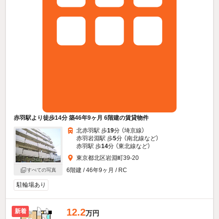
赤羽駅より徒歩14分 築46年9ヶ月 6階建の賃貸物件
北赤羽駅 歩
19
分 （埼京線）
赤羽岩淵駅 歩
5
分 （南北線
など
）
赤羽駅 歩
14
分 （東北線
など
）
東京都北区岩淵町39-20
6階建 / 46年9ヶ月 / RC
すべての写真
駐輪場あり
12.2
新着
万円