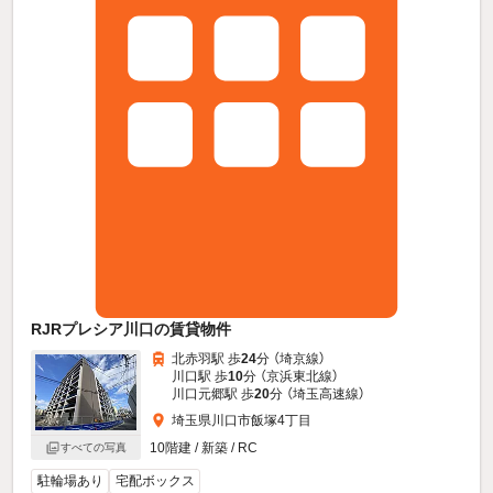
RJRプレシア川口の賃貸物件
北赤羽駅 歩
24
分 （埼京線）
川口駅 歩
10
分 （京浜東北線）
川口元郷駅 歩
20
分 （埼玉高速線）
埼玉県川口市飯塚4丁目
10階建 / 新築 / RC
すべての写真
駐輪場あり
宅配ボックス