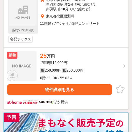
赤羽岩淵駅 歩
1
分 （南北線
など
）
赤羽駅 歩
10
分 （東北線
など
）
東京都北区岩淵町
11階建 / 7年6ヶ月 / 鉄筋コンクリート
すべての写真
宅配ボックス
25
新着
万円
（管理費12,000円）
250,000円
250,000円
敷
礼
6階 / 2LDK / 55.02㎡
物件詳細を見る
ほか提供