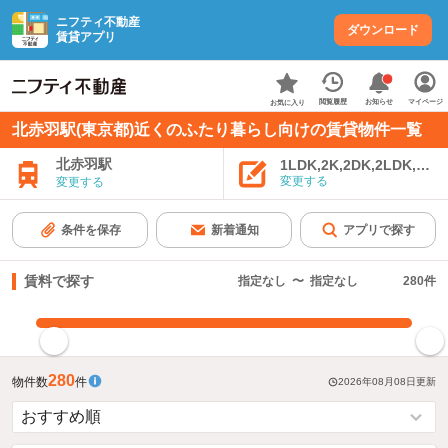
ニフティ不動産
ダウンロード
賃貸アプリ
お知らせ
閲覧履歴
マイページ
お気に入り
北赤羽駅(東京都)近くのふたり暮らし向けの賃貸物件一覧
北赤羽駅
1LDK,2K,2DK,2LDK,3K,
変更する
変更する
条件を保存
新着通知
アプリで探す
賃料で探す
指定なし
〜
指定なし
280
件
指定した賃料で絞り込む
280
物件数
件
2026年08月08日
更新