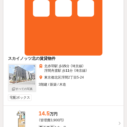
スカイノッツ北の賃貸物件
北赤羽駅 歩
15
分 （埼京線）
浮間舟渡駅 歩
11
分 （埼京線）
東京都北区浮間2丁目5-24
3階建 / 新築 / 木造
すべての写真
宅配ボックス
14.5
万円
（管理費3,900円）