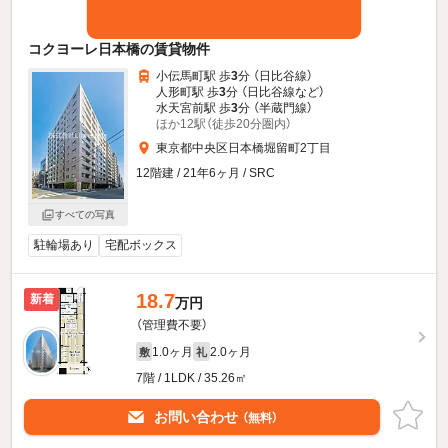
コクヨーレ日本橋の賃貸物件
小伝馬町駅 歩
3
分 （日比谷線）
人形町駅 歩
3
分 （日比谷線
など
）
水天宮前駅 歩
3
分 （半蔵門線）
ほか12駅（徒歩20分圏内）
東京都中央区日本橋堀留町2丁目
12階建 / 21年6ヶ月 / SRC
すべての写真
駐輪場あり
宅配ボックス
18.7
新着
万円
（管理費不要）
1.0ヶ月
2.0ヶ月
敷
礼
7階 / 1LDK / 35.26㎡
お問い合わせ
（無料）