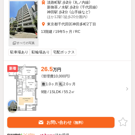
淡路町駅 歩
2
分 （丸ノ内線）
新御茶ノ水駅 歩
2
分 （千代田線）
神田駅 歩
2
分 （山手線
など
）
ほか12駅（徒歩20分圏内）
東京都千代田区神田多町2丁目
13階建 / 19年5ヶ月 / RC
すべての写真
駐車場あり
駐輪場あり
宅配ボックス
26.5
新着
万円
（管理費10,000円）
1.0ヶ月
2.0ヶ月
敷
礼
9階 / 1SLDK / 55.2㎡
お問い合わせ
（無料）
ほか提供