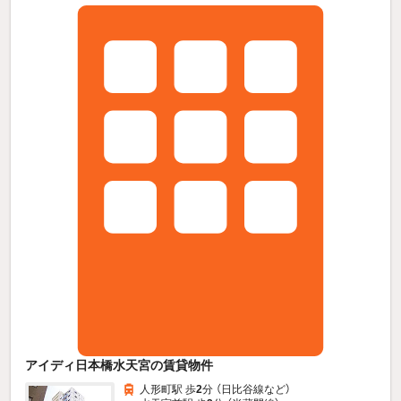
アイディ日本橋水天宮の賃貸物件
人形町駅 歩
2
分 （日比谷線
など
）