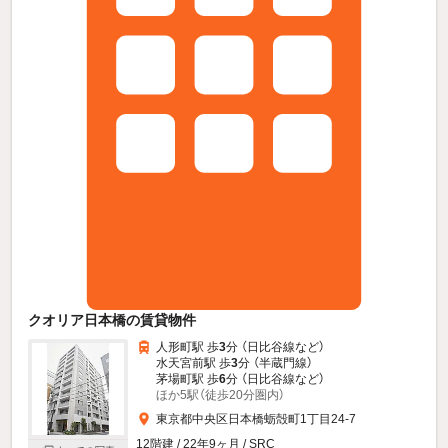
クオリア日本橋の賃貸物件
人形町駅 歩
3
分 （日比谷線
など
）
水天宮前駅 歩
3
分 （半蔵門線）
茅場町駅 歩
6
分 （日比谷線
など
）
ほか5駅（徒歩20分圏内）
東京都中央区日本橋蛎殻町1丁目24-7
12階建 / 22年9ヶ月 / SRC