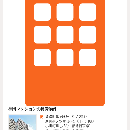
神田マンションの賃貸物件
淡路町駅 歩
3
分 （丸ノ内線）
新御茶ノ水駅 歩
3
分 （千代田線）
小川町駅 歩
3
分 （都営新宿線）