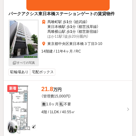
パークアクシス東日本橋ステーションゲートの賃貸物件
馬喰町駅 歩
1
分 （総武線）
東日本橋駅 歩
1
分 （都営浅草線）
馬喰横山駅 歩
1
分 （都営新宿線）
ほか11駅（徒歩20分圏内）
東京都中央区東日本橋３丁目3-10
14階建 / 11年4ヶ月 / RC
すべての写真
駐輪場あり
宅配ボックス
21.8
新着
万円
（管理費15,000円）
1.0ヶ月
不要
敷
礼
4階 / 1LDK / 40.55㎡