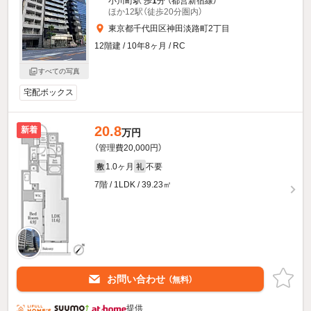
小川町駅 歩
1
分 （都営新宿線）
ほか12駅（徒歩20分圏内）
東京都千代田区神田淡路町2丁目
12階建 / 10年8ヶ月 / RC
すべての写真
宅配ボックス
20.8
新着
万円
（管理費20,000円）
1.0ヶ月
不要
敷
礼
7階 / 1LDK / 39.23㎡
お問い合わせ
（無料）
提供