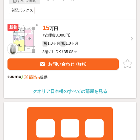
すべての写真
宅配ボックス
15
新着
万円
（管理費8,000円）
1.0ヶ月
1.0ヶ月
敷
礼
8階 / 1LDK / 35.08㎡
お問い合わせ
（無料）
提供
クオリア日本橋のすべての部屋を見る