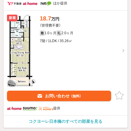
ほか提供
18.7
新着
万円
（管理費不要）
1.0ヶ月
2.0ヶ月
敷
礼
7階 / 1LDK / 35.26㎡
お問い合わせ
（無料）
提供
コクヨーレ日本橋のすべての部屋を見る