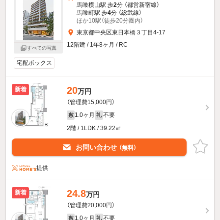
馬喰横山駅 歩
2
分 （都営新宿線）
馬喰町駅 歩
4
分 （総武線）
ほか10駅（徒歩20分圏内）
東京都中央区東日本橋３丁目4-17
12階建 / 1年8ヶ月 / RC
すべての写真
宅配ボックス
20
新着
万円
（管理費15,000円）
1.0ヶ月
不要
敷
礼
2階 / 1LDK / 39.22㎡
お問い合わせ
（無料）
提供
24.8
新着
万円
（管理費20,000円）
1.0ヶ月
不要
敷
礼