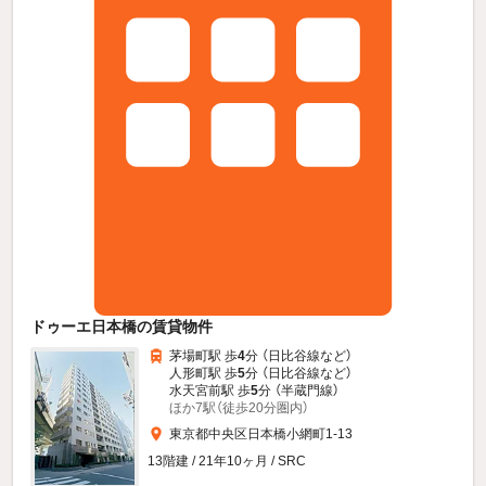
ドゥーエ日本橋の賃貸物件
茅場町駅 歩
4
分 （日比谷線
など
）
人形町駅 歩
5
分 （日比谷線
など
）
水天宮前駅 歩
5
分 （半蔵門線）
ほか7駅（徒歩20分圏内）
東京都中央区日本橋小網町1-13
13階建 / 21年10ヶ月 / SRC