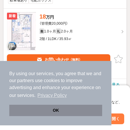
駐車場あり
宅配ボックス
18
新着
万円
（管理費20,000円）
1.0ヶ月
2.0ヶ月
敷
礼
2階 / 1LDK / 35.93㎡
お問い合わせ
（無料）
提供
By using our services, you agree that we and
our
partners
use cookies to improve
ファミール日本橋浜町グランスイートのすべての部屋を見る
advertising and enhance your experience on
アプリに切り替えて、サクサクお部屋探し
our services.
Privacy Policy
会員登録なしですぐ使える。マップ検索やお気に入り保存など、
アプリ限定の便利な機能が使えます！
OK
Web版で続行
アプリを開く
駅・沿線を変更
絞り込み条件を変更