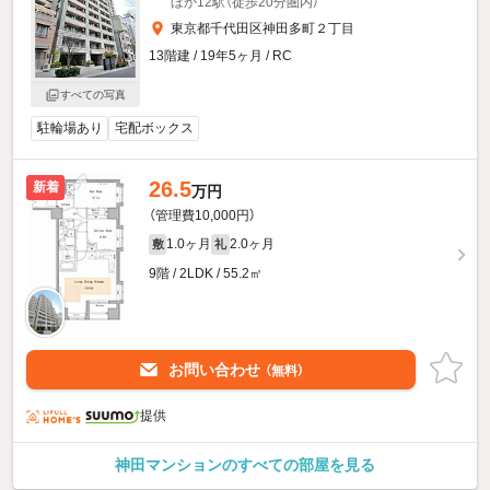
ほか12駅（徒歩20分圏内）
東京都千代田区神田多町２丁目
13階建 / 19年5ヶ月 / RC
すべての写真
駐輪場あり
宅配ボックス
26.5
新着
万円
（管理費10,000円）
1.0ヶ月
2.0ヶ月
敷
礼
9階 / 2LDK / 55.2㎡
お問い合わせ
（無料）
提供
神田マンションのすべての部屋を見る