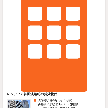
レジディア神田淡路町の賃貸物件
淡路町駅 歩
1
分 （丸ノ内線）
新御茶ノ水駅 歩
1
分 （千代田線）