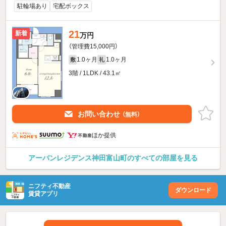
駐輪場あり
宅配ボックス
21
新着
万円
（管理費15,000円）
1.0ヶ月
1.0ヶ月
敷
礼
3階 / 1LDK / 43.1㎡
お問い合わせ
（無料）
ほか提供
アーバンレジデンス神田富山町のすべての部屋を見る
ニフティ不動産
ダウンロード
賃貸アプリ