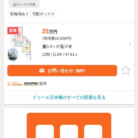
すべての写真
駐輪場あり
宅配ボックス
25
新着
万円
（管理費10,000円）
1.0ヶ月
不要
敷
礼
12階 / 1LDK / 47.61㎡
お問い合わせ
（無料）
提供
ドゥーエ日本橋のすべての部屋を見る