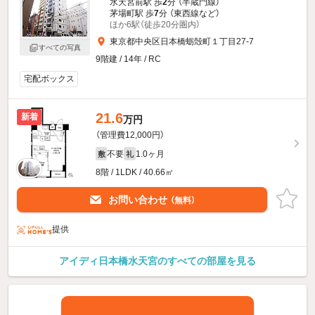
水天宮前駅 歩
2
分 （半蔵門線）
茅場町駅 歩
7
分 （東西線
など
）
ほか6駅（徒歩20分圏内）
東京都中央区日本橋蛎殻町１丁目27-7
すべての写真
9階建 / 14年 / RC
宅配ボックス
21.6
新着
万円
（管理費12,000円）
不要
1.0ヶ月
敷
礼
8階 / 1LDK / 40.66㎡
お問い合わせ
（無料）
提供
アイディ日本橋水天宮のすべての部屋を見る