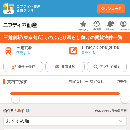
ニフティ不動産
ダウンロード
賃貸アプリ
お知らせ
閲覧履歴
マイページ
お気に入り
三越前駅(東京都)近くのふたり暮らし向けの賃貸物件一覧
三越前駅
1LDK,2K,2DK,2LDK,3K,
変更する
変更する
条件を保存
新着通知
アプリで探す
賃料で探す
指定なし
〜
指定なし
709
件
指定した賃料で絞り込む
709
物件数
件
2026年08月08日
更新