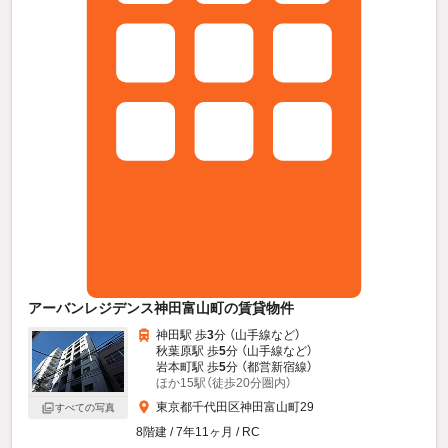
アーバンレジデンス神田富山町の賃貸物件
神田駅 歩
3
分 （山手線
など
）
秋葉原駅 歩
5
分 （山手線
など
）
岩本町駅 歩
5
分 （都営新宿線）
ほか15駅（徒歩20分圏内）
東京都千代田区神田富山町29
すべての写真
8階建 / 7年11ヶ月 / RC