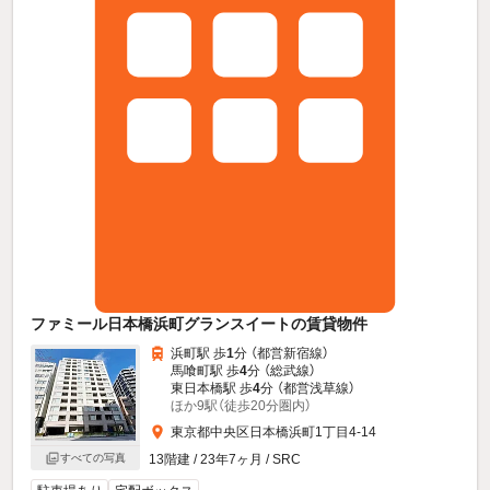
ファミール日本橋浜町グランスイートの賃貸物件
浜町駅 歩
1
分 （都営新宿線）
馬喰町駅 歩
4
分 （総武線）
東日本橋駅 歩
4
分 （都営浅草線）
ほか9駅（徒歩20分圏内）
東京都中央区日本橋浜町1丁目4-14
13階建 / 23年7ヶ月 / SRC
すべての写真