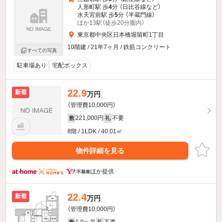
人形町駅 歩
4
分 （日比谷線
など
）
水天宮前駅 歩
5
分 （半蔵門線）
ほか13駅（徒歩20分圏内）
東京都中央区日本橋堀留町1丁目
10階建 / 21年7ヶ月 / 鉄筋コンクリート
すべての写真
駐車場あり
宅配ボックス
22.9
新着
万円
（管理費10,000円）
221,000円
不要
敷
礼
8階 / 1LDK / 40.01㎡
物件詳細を見る
ほか提供
22.4
新着
万円
（管理費10,000円）
1.0ヶ月
不要
敷
礼