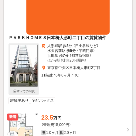
ＰＡＲＫＨＯＭＥＳ日本橋人形町二丁目の賃貸物件
人形町駅 歩
3
分 （日比谷線
など
）
水天宮前駅 歩
5
分 （半蔵門線）
浜町駅 歩
7
分 （都営新宿線）
ほか9駅（徒歩20分圏内）
東京都中央区日本橋人形町2丁目
11階建 / 6年6ヶ月 / RC
すべての写真
駐輪場あり
宅配ボックス
23.5
新着
万円
（管理費15,000円）
1.0ヶ月
2.0ヶ月
敷
礼