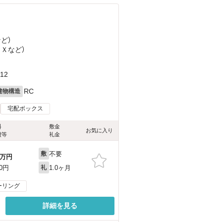
など
）
ＥＸ
など
）
12
RC
建物構造
宅配ボックス
料
敷金
お気に入り
費等
礼金
不要
敷
万円
1.0ヶ月
00円
礼
ーリング
詳細を見る