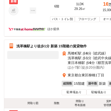
新着
16
1LDK
6階
29.26㎡
15,0
バス・トイレ別
フローリング
オー
ほか提供
浅草橋駅より徒歩1分 新築 15階建の賃貸物件
馬喰町駅 歩
6
分 （総武線）
浅草橋駅 歩
1
分 （総武中央
東日本橋駅 歩
6
分 （都営浅
ほか7駅（徒歩20分圏内）
東京都台東区柳橋1丁目
15階建
新築
総階数
築年数
駐車場あり
駐輪場あり
間取り
賃
間取り図
階数
専有面積
管理