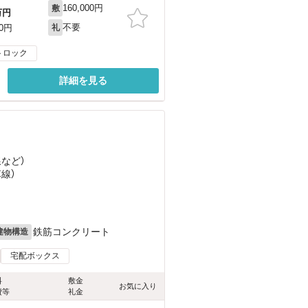
160,000円
敷
万円
不要
00円
礼
トロック
詳細を見る
線
など
）
草線）
鉄筋コンクリート
建物構造
宅配ボックス
料
敷金
お気に入り
費等
礼金