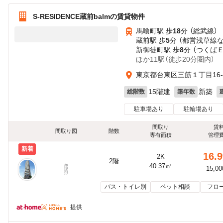
S-RESIDENCE蔵前balmの賃貸物件
馬喰町駅 歩
18
分 （総武線）
蔵前駅 歩
5
分 （都営浅草線
新御徒町駅 歩
8
分 （つくば
ほか11駅（徒歩20分圏内）
東京都台東区三筋１丁目16-
15階建
新築
総階数
築年数
駐車場あり
駐輪場あり
間取り
賃
間取り図
階数
専有面積
管理
新着
16.9
2K
2階
40.37㎡
15,0
バス・トイレ別
ペット相談
フロ
提供