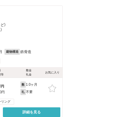
など
）
）
月
鉄骨造
建物構造
料
敷金
お気に入り
費等
礼金
1.0ヶ月
敷
万円
不要
00円
礼
ーリング
詳細を見る