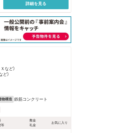
詳細を見る
ＥＸ
など
）
など
）
鉄筋コンクリート
建物構造
料
敷金
お気に入り
費等
礼金