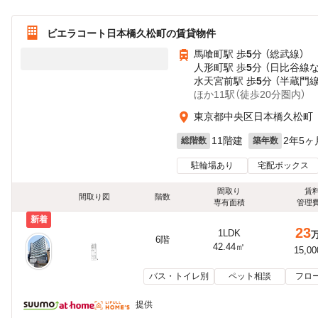
ビエラコート日本橋久松町の賃貸物件
馬喰町駅 歩
5
分 （総武線）
人形町駅 歩
5
分 （日比谷線
水天宮前駅 歩
5
分 （半蔵門線
ほか11駅（徒歩20分圏内）
東京都中央区日本橋久松町
11階建
2年5ヶ
総階数
築年数
駐輪場あり
宅配ボックス
間取り
賃
間取り図
階数
専有面積
管理
新着
23
1LDK
6階
42.44㎡
15,0
バス・トイレ別
ペット相談
フロ
提供