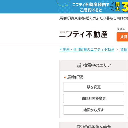
馬喰町駅(東京都)近くのふたり暮らし向け
借りる
賃貸
不動産・住宅情報のニフティ不動産
賃貸
検索中のエリア
馬喰町駅
駅を変更
市区町村を変更
地図から探す
詳細条件を編集