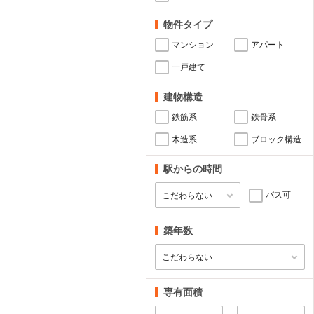
物件タイプ
マンション
アパート
一戸建て
建物構造
鉄筋系
鉄骨系
木造系
ブロック構造
駅からの時間
バス可
築年数
専有面積