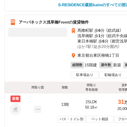
S-RESIDENCE蔵前balmのすべての
アーバネックス浅草橋Frontの賃貸物件
馬喰町駅 歩
6
分 （総武線）
浅草橋駅 歩
1
分 （総武中央
東日本橋駅 歩
6
分 （都営浅
ほか7駅（徒歩20分圏内）
東京都台東区柳橋1丁目
15階建
新築
総階数
築年数
駐車場あり
駐輪場あり
間取り
賃
間取り図
階数
専有面積
管理
新着
31
2SLDK
13階
50.18㎡
20,0
バス・トイレ別
ペット相談
フロ