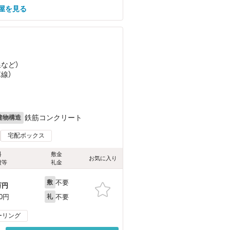
部屋を見る
線
など
）
草線）
鉄筋コンクリート
建物構造
宅配ボックス
料
敷金
お気に入り
費等
礼金
不要
敷
万円
不要
00円
礼
ーリング