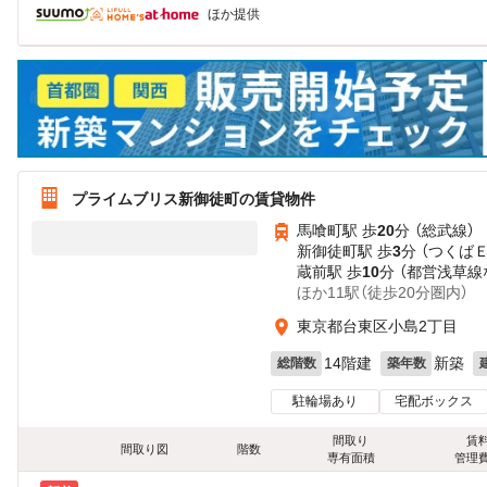
ほか提供
プライムブリス新御徒町の賃貸物件
馬喰町駅 歩
20
分 （総武線）
新御徒町駅 歩
3
分 （つくば
蔵前駅 歩
10
分 （都営浅草線
ほか11駅（徒歩20分圏内）
東京都台東区小島2丁目
14階建
新築
総階数
築年数
駐輪場あり
宅配ボックス
間取り
賃
間取り図
階数
専有面積
管理