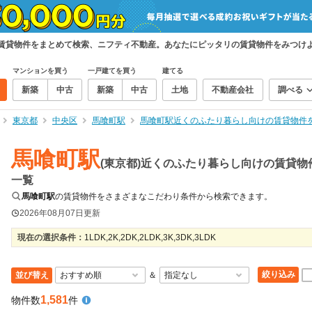
の賃貸物件をまとめて検索、ニフティ不動産。あなたにピッタリの賃貸物件をみつけ
マンションを買う
一戸建てを買う
建てる
新築
中古
新築
中古
土地
不動産会社
調べる
東京都
中央区
馬喰町駅
馬喰町駅近くのふたり暮らし向けの賃貸物件
馬喰町駅
(東京都)近くのふたり暮らし向けの賃貸物
一覧
馬喰町駅
の賃貸物件をさまざまなこだわり条件から検索できます。
2026年08月07日
更新
現在の選択条件：
1LDK,2K,2DK,2LDK,3K,3DK,3LDK
絞り込み
並び替え
＆
1,581
物件数
件