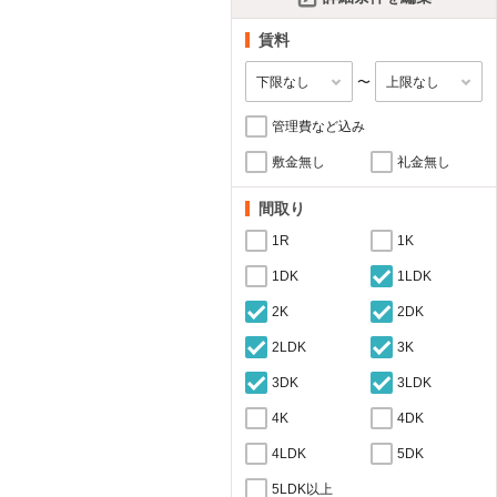
賃料
〜
管理費など込み
敷金無し
礼金無し
間取り
1R
1K
1DK
1LDK
2K
2DK
2LDK
3K
3DK
3LDK
4K
4DK
4LDK
5DK
5LDK以上