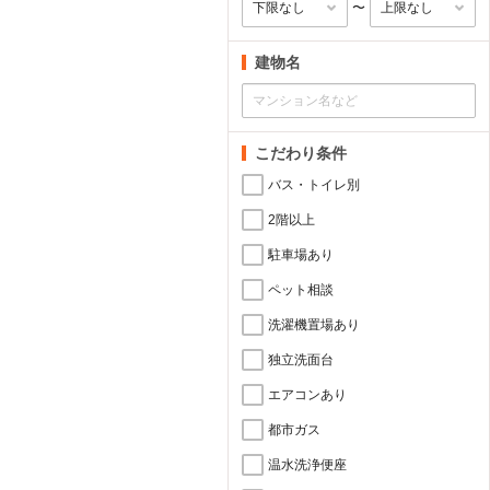
〜
建物名
こだわり条件
バス・トイレ別
2階以上
駐車場あり
ペット相談
洗濯機置場あり
独立洗面台
エアコンあり
都市ガス
温水洗浄便座