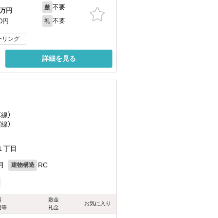
不要
敷
万円
不要
00円
礼
ーリング
詳細を見る
草線）
宿線）
１丁目
月
RC
建物構造
料
敷金
お気に入り
費等
礼金