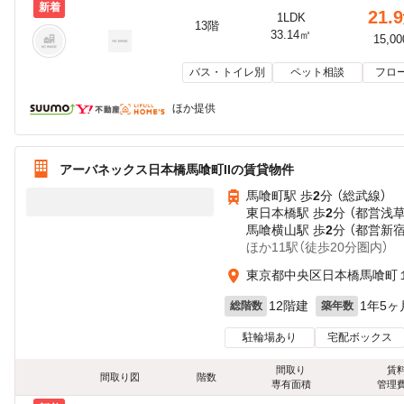
新着
21.9
1LDK
13階
33.14㎡
15,0
バス・トイレ別
ペット相談
フロ
ほか提供
アーバネックス日本橋馬喰町IIの賃貸物件
馬喰町駅 歩
2
分 （総武線）
東日本橋駅 歩
2
分 （都営浅
馬喰横山駅 歩
2
分 （都営新
ほか11駅（徒歩20分圏内）
東京都中央区日本橋馬喰町
12階建
1年5ヶ
総階数
築年数
駐輪場あり
宅配ボックス
間取り
賃
間取り図
階数
専有面積
管理