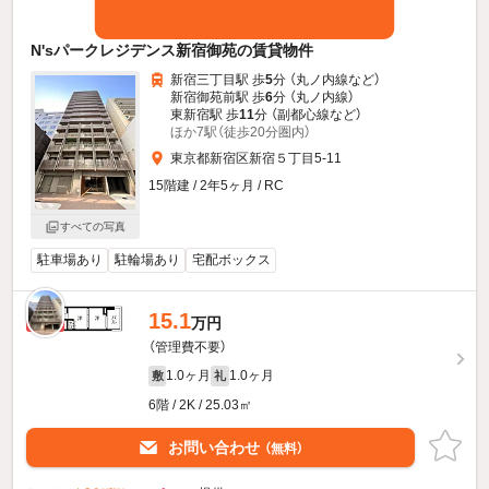
N'sパークレジデンス新宿御苑の賃貸物件
新宿三丁目駅 歩
5
分 （丸ノ内線
など
）
新宿御苑前駅 歩
6
分 （丸ノ内線）
東新宿駅 歩
11
分 （副都心線
など
）
ほか7駅（徒歩20分圏内）
東京都新宿区新宿５丁目5-11
15階建 / 2年5ヶ月 / RC
すべての写真
駐車場あり
駐輪場あり
宅配ボックス
15.1
新着
万円
（管理費不要）
1.0ヶ月
1.0ヶ月
敷
礼
6階 / 2K / 25.03㎡
お問い合わせ
（無料）