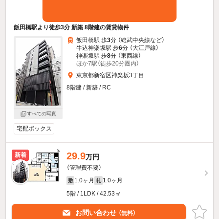
飯田橋駅より徒歩3分 新築 8階建の賃貸物件
飯田橋駅 歩
3
分 （総武中央線
など
）
牛込神楽坂駅 歩
6
分 （大江戸線）
神楽坂駅 歩
8
分 （東西線）
ほか7駅（徒歩20分圏内）
東京都新宿区神楽坂3丁目
8階建 / 新築 / RC
すべての写真
宅配ボックス
29.9
新着
万円
（管理費不要）
1.0ヶ月
1.0ヶ月
敷
礼
5階 / 1LDK / 42.53㎡
お問い合わせ
（無料）