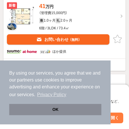
41
新着
万円
（管理費15,000円）
1.0ヶ月
2.0ヶ月
敷
礼
6階 / 3LDK / 73.4㎡
お問い合わせ
（無料）
ほか提供
オアーゼ新宿市谷薬王寺のすべての部屋を見る
By using our services, you agree that we and
our
partners
use cookies to improve
advertising and enhance your experience on
アプリに切り替えて、サクサクお部屋探し
our services.
Privacy Policy
会員登録なしですぐ使える。マップ検索やお気に入り保存など、
アプリ限定の便利な機能が使えます！
OK
Web版で続行
アプリを開く
市区町村を変更
絞り込み条件を変更