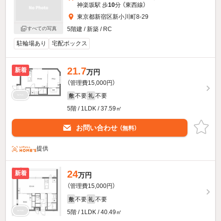
神楽坂駅 歩
10
分 （東西線）
東京都新宿区新小川町8-29
すべての写真
5階建 / 新築 / RC
駐輪場あり
宅配ボックス
21.7
新着
万円
（管理費15,000円）
不要
不要
敷
礼
5階 / 1LDK / 37.59㎡
お問い合わせ
（無料）
提供
24
新着
万円
（管理費15,000円）
不要
不要
敷
礼
5階 / 1LDK / 40.49㎡