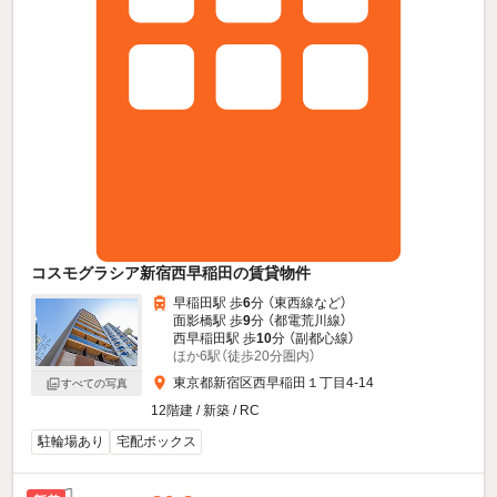
コスモグラシア新宿西早稲田の賃貸物件
早稲田駅 歩
6
分 （東西線
など
）
面影橋駅 歩
9
分 （都電荒川線）
西早稲田駅 歩
10
分 （副都心線）
ほか6駅（徒歩20分圏内）
東京都新宿区西早稲田１丁目4-14
すべての写真
12階建 / 新築 / RC
駐輪場あり
宅配ボックス