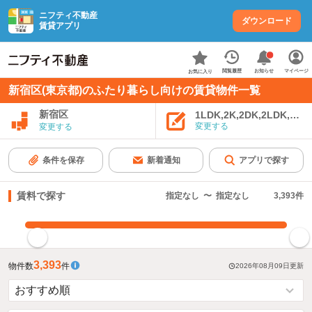
ニフティ不動産
ダウンロード
賃貸アプリ
お知らせ
閲覧履歴
マイページ
お気に入り
新宿区(東京都)のふたり暮らし向けの賃貸物件一覧
新宿区
1LDK,2K,2DK,2LDK,3K,
変更する
変更する
条件を保存
新着通知
アプリで探す
賃料で探す
指定なし
〜
指定なし
3,393
件
指定した賃料で絞り込む
3,393
物件数
件
2026年08月09日
更新