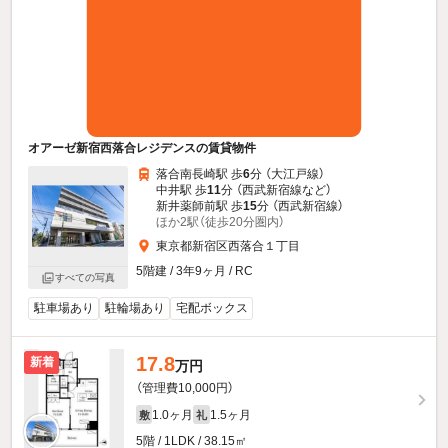
オアーゼ新宿西落合レジデンスの賃貸物件
落合南長崎駅 歩
6
分 （大江戸線）
中井駅 歩
11
分 （西武新宿線
など
）
新井薬師前駅 歩
15
分 （西武新宿線）
ほか2駅（徒歩20分圏内）
東京都新宿区西落合１丁目
5階建 / 3年9ヶ月 / RC
すべての写真
駐車場あり
駐輪場あり
宅配ボックス
17.8
新着
万円
（管理費10,000円）
1.0ヶ月
1.5ヶ月
敷
礼
5階 / 1LDK / 38.15㎡