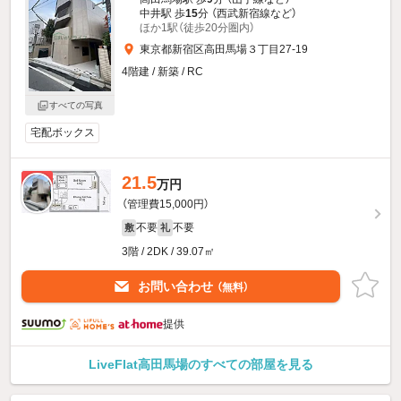
中井駅 歩
15
分 （西武新宿線
など
）
ほか1駅（徒歩20分圏内）
東京都新宿区高田馬場３丁目27-19
4階建 / 新築 / RC
すべての写真
宅配ボックス
21.5
新着
万円
（管理費15,000円）
不要
不要
敷
礼
3階 / 2DK / 39.07㎡
お問い合わせ
（無料）
提供
LiveFlat高田馬場のすべての部屋を見る