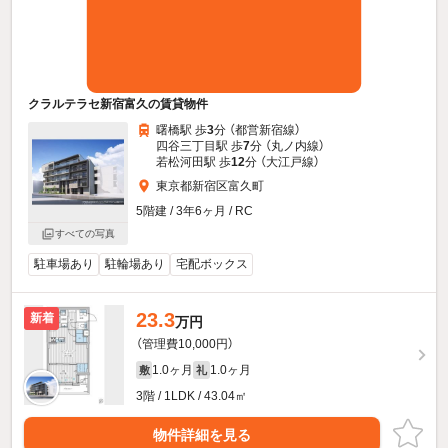
クラルテラセ新宿富久の賃貸物件
曙橋駅 歩
3
分 （都営新宿線）
四谷三丁目駅 歩
7
分 （丸ノ内線）
若松河田駅 歩
12
分 （大江戸線）
東京都新宿区富久町
5階建 / 3年6ヶ月 / RC
すべての写真
駐車場あり
駐輪場あり
宅配ボックス
23.3
新着
万円
（管理費10,000円）
1.0ヶ月
1.0ヶ月
敷
礼
3階 / 1LDK / 43.04㎡
物件詳細を見る