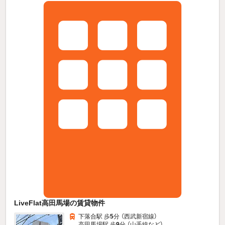
LiveFlat高田馬場の賃貸物件
下落合駅 歩
5
分 （西武新宿線）
高田馬場駅 歩
9
分 （山手線
など
）