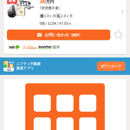
36
新着
万円
（管理費不要）
1.0ヶ月
1.0ヶ月
敷
礼
5階 / 1LDK / 47.55㎡
お問い合わせ
（無料）
提供
ニフティ不動産
ダウンロード
賃貸アプリ