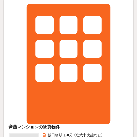
斉藤マンションの賃貸物件
飯田橋駅 歩
8
分 （総武中央線
など
）