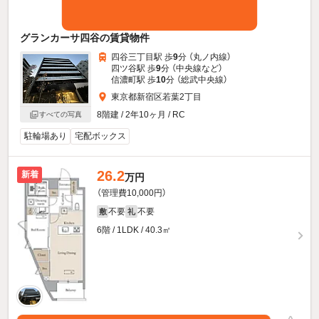
グランカーサ四谷の賃貸物件
四谷三丁目駅 歩
9
分 （丸ノ内線）
四ツ谷駅 歩
9
分 （中央線
など
）
信濃町駅 歩
10
分 （総武中央線）
東京都新宿区若葉2丁目
8階建 / 2年10ヶ月 / RC
すべての写真
駐輪場あり
宅配ボックス
26.2
新着
万円
（管理費10,000円）
不要
不要
敷
礼
6階 / 1LDK / 40.3㎡