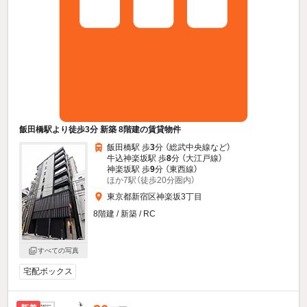
飯田橋駅より徒歩3分 新築 8階建の賃貸物件
飯田橋駅 歩
3
分 （総武中央線
など
）
牛込神楽坂駅 歩
8
分 （大江戸線）
神楽坂駅 歩
9
分 （東西線）
ほか7駅（徒歩20分圏内）
東京都新宿区神楽坂3丁目
8階建 / 新築 / RC
すべての写真
宅配ボックス