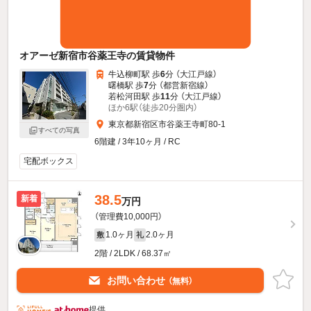
オアーゼ新宿市谷薬王寺の賃貸物件
牛込柳町駅 歩
6
分 （大江戸線）
曙橋駅 歩
7
分 （都営新宿線）
若松河田駅 歩
11
分 （大江戸線）
ほか6駅（徒歩20分圏内）
東京都新宿区市谷薬王寺町80-1
すべての写真
6階建 / 3年10ヶ月 / RC
宅配ボックス
38.5
新着
万円
（管理費10,000円）
1.0ヶ月
2.0ヶ月
敷
礼
2階 / 2LDK / 68.37㎡
お問い合わせ
（無料）
提供