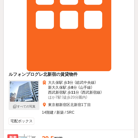
ルフォンプログレ北新宿の賃貸物件
大久保駅 歩
3
分 （総武中央線）
新大久保駅 歩
8
分 （山手線）
西武新宿駅 歩
11
分 （西武新宿線）
ほか7駅（徒歩20分圏内）
東京都新宿区北新宿1丁目
すべての写真
14階建 / 新築 / SRC
宅配ボックス
新着