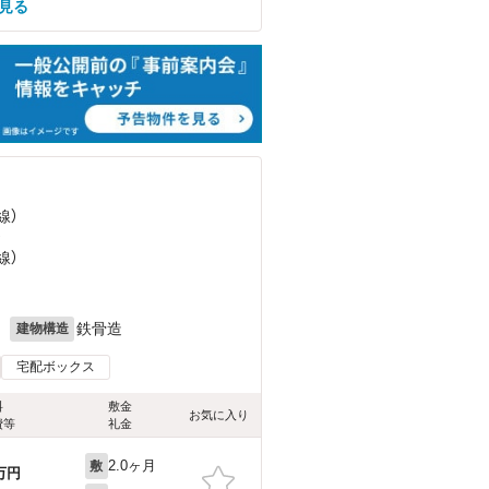
見る
線）
）
線）
月
鉄骨造
建物構造
宅配ボックス
料
敷金
お気に入り
費等
礼金
2.0ヶ月
敷
万円