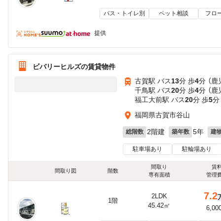
バス・トイレ別
ペット相談
フロ
提供
ビバリーヒルズの賃貸物件
古賀駅 バス
13
分 歩
4
分 （鹿
千鳥駅 バス
20
分 歩
4
分 （鹿
福工大前駅 バス
20
分 歩
5
分
福岡県古賀市谷山
2階建
5年
総階数
築年数
建
駐車場あり
駐輪場あり
間取り
賃
間取り図
階数
専有面積
管理
7.2
2LDK
1階
45.42㎡
6,00