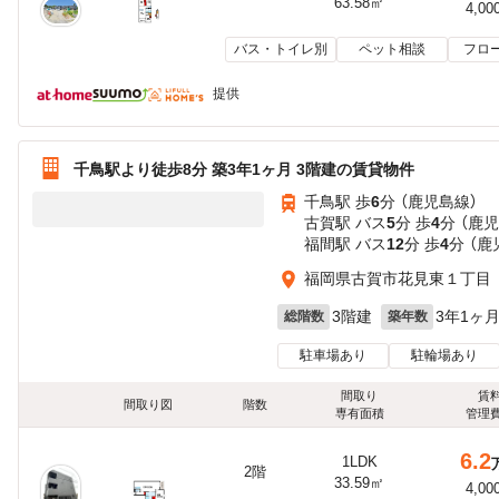
63.58㎡
4,00
バス・トイレ別
ペット相談
フロ
提供
千鳥駅より徒歩8分 築3年1ヶ月 3階建の賃貸物件
千鳥駅 歩
6
分 （鹿児島線）
古賀駅 バス
5
分 歩
4
分 （鹿
福間駅 バス
12
分 歩
4
分 （鹿
福岡県古賀市花見東１丁目
3階建
3年1ヶ
総階数
築年数
駐車場あり
駐輪場あり
間取り
賃
間取り図
階数
専有面積
管理
6.2
1LDK
2階
33.59㎡
4,00