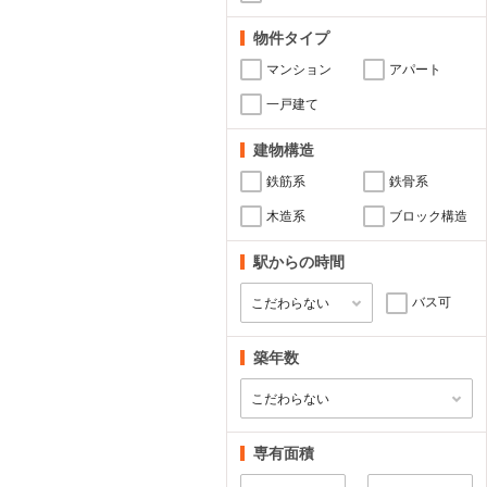
物件タイプ
マンション
アパート
一戸建て
建物構造
鉄筋系
鉄骨系
木造系
ブロック構造
駅からの時間
バス可
築年数
専有面積