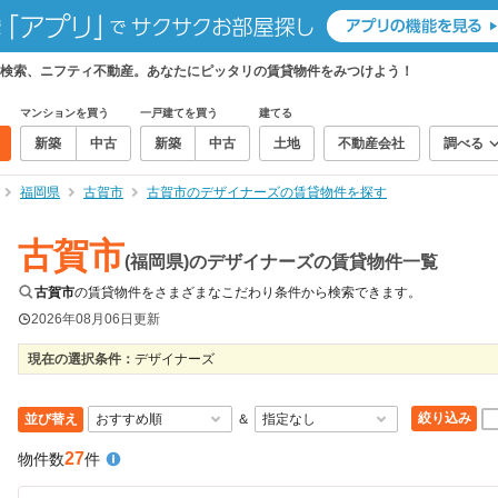
検索、ニフティ不動産。あなたにピッタリの賃貸物件をみつけよう！
マンションを買う
一戸建てを買う
建てる
新築
中古
新築
中古
土地
不動産会社
調べる
福岡県
古賀市
古賀市のデザイナーズの賃貸物件を探す
古賀市
(福岡県)のデザイナーズの賃貸物件一覧
古賀市
の賃貸物件をさまざまなこだわり条件から検索できます。
2026年08月06日
更新
現在の選択条件：
デザイナーズ
絞り込み
並び替え
＆
27
物件数
件