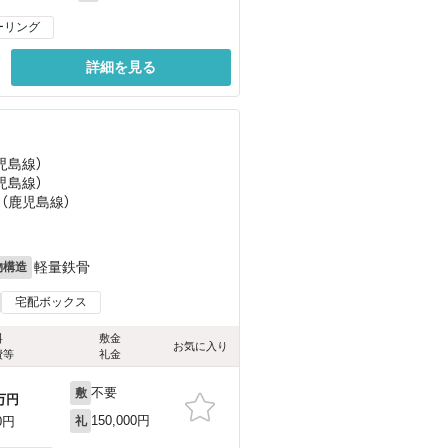
ーリング
詳細を見る
児島線）
児島線）
 （鹿児島線）
軽量鉄骨
物構造
宅配ボックス
料
敷金
お気に入り
費等
礼金
不要
敷
万円
150,000円
0円
礼