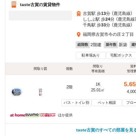
taste古賀の賃貸物件
古賀駅 歩
13
分 （鹿児島線）
ししぶ駅 歩
24
分 （鹿児島線
千鳥駅 歩
33
分 （鹿児島線）
福岡県古賀市今の庄２丁目
2階建
新築
総階数
築年数
建
駐車場あり
宅配ボックス
間取り
賃
間取り図
階数
専有面積
管理
5.65
1K
2階
25.01㎡
4,00
バス・トイレ別
ペット相談
フロ
ほか提供
taste古賀のすべての部屋を見