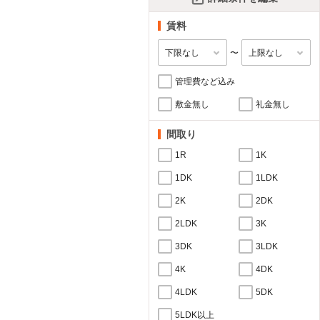
賃料
〜
管理費など込み
敷金無し
礼金無し
間取り
1R
1K
1DK
1LDK
2K
2DK
2LDK
3K
3DK
3LDK
4K
4DK
4LDK
5DK
5LDK以上