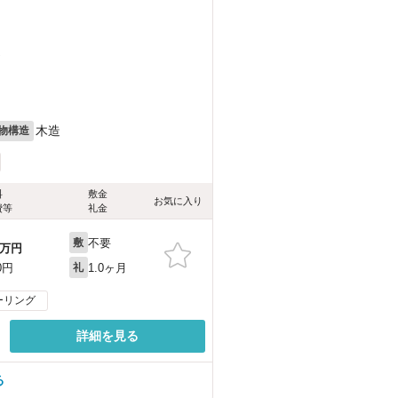
）
木造
物構造
料
敷金
お気に入り
費等
礼金
不要
敷
万円
1.0ヶ月
0円
礼
ーリング
詳細を見る
る