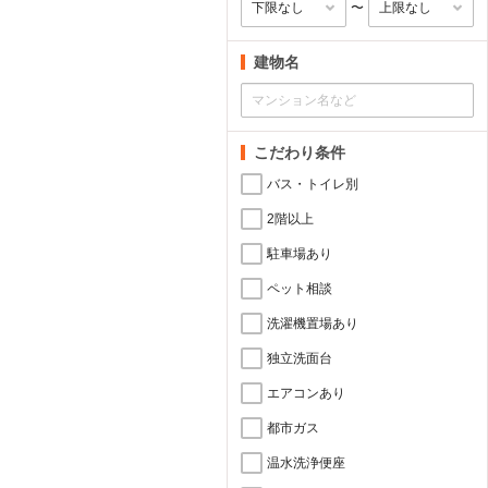
〜
建物名
こだわり条件
バス・トイレ別
2階以上
駐車場あり
ペット相談
洗濯機置場あり
独立洗面台
エアコンあり
都市ガス
温水洗浄便座