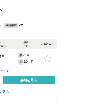
）
線）
月
RC
建物構造
料
敷金
お気に入り
費等
礼金
不要
敷
万円
2.0ヶ月
0円
礼
トロック
詳細を見る
を見る