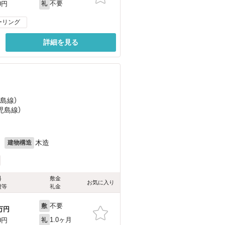
不要
0円
礼
ーリング
詳細を見る
児島線）
児島線）
月
木造
建物構造
料
敷金
お気に入り
費等
礼金
不要
敷
万円
1.0ヶ月
0円
礼