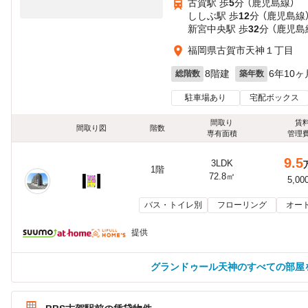
古賀駅 歩
5
分 （鹿児島線）
ししぶ駅 歩
12
分 （鹿児島線
新宮中央駅 歩
32
分 （鹿児島
福岡県古賀市天神１丁目
8階建
6年10ヶ
総階数
築年数
駐車場あり
宅配ボックス
間取り
賃
間取り図
階数
専有面積
管理
9.5
3LDK
1階
72.8㎡
5,00
バス・トイレ別
フローリング
オー
提供
グランドゥール天神のすべての部屋