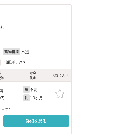
線）
月
木造
建物構造
宅配ボックス
料
敷金
お気に入り
費等
礼金
不要
敷
円
1.0ヶ月
0円
礼
トロック
詳細を見る