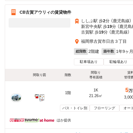
CB古賀アウリィの賃貸物件
ししぶ駅 歩
2
分 （鹿児島線）
新宮中央駅 歩
19
分 （鹿児島
古賀駅 歩
19
分 （鹿児島線）
福岡県古賀市日吉３丁目
2階建
1年9ヶ
総階数
築年数
駐車場あり
駐輪場あり
間取り
賃
間取り図
階数
専有面積
管理
5
1K
万
1階
21.26㎡
3,00
バス・トイレ別
フローリング
オー
ほか提供