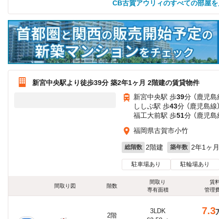
CB古賀アウリィのすべての部屋を
新宮中央駅より徒歩39分 築2年1ヶ月 2階建の賃貸物件
新宮中央駅 歩
39
分 （鹿児島
ししぶ駅 歩
43
分 （鹿児島線
福工大前駅 歩
51
分 （鹿児島
福岡県古賀市小竹
2階建
2年1ヶ
総階数
築年数
駐車場あり
駐輪場あり
間取り
賃
間取り図
階数
専有面積
管理
7.3
3LDK
2階