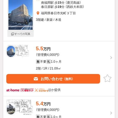
南福岡駅 歩
15
分 （鹿児島線）
春日原駅 歩
19
分 （西鉄大牟田）
福岡県春日市光町３丁目
3階建 / 新築 / 木造
すべての写真
5.5
万円
（管理費4,000円）
不要
1.0ヶ月
敷
礼
2階 / 1R / 21.09㎡
お問い合わせ
（無料）
ほか提供
5.4
万円
（管理費4,000円）
不要
1.0ヶ月
敷
礼