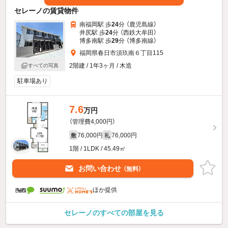
セレーノの賃貸物件
南福岡駅 歩
24
分 （鹿児島線）
井尻駅 歩
24
分 （西鉄大牟田）
博多南駅 歩
29
分 （博多南線）
福岡県春日市須玖南６丁目115
2階建 / 1年3ヶ月 / 木造
すべての写真
駐車場あり
7.6
万円
（管理費4,000円）
76,000円
76,000円
敷
礼
1階 / 1LDK / 45.49㎡
お問い合わせ
（無料）
ほか提供
セレーノのすべての部屋を見る