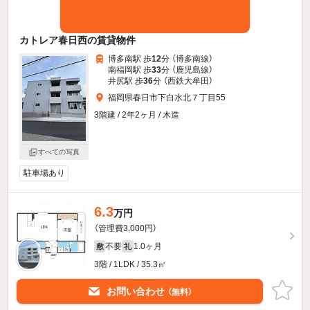
カトレア春日西の賃貸物件
博多南駅 歩
12
分 （博多南線）
南福岡駅 歩
33
分 （鹿児島線）
井尻駅 歩
36
分 （西鉄大牟田）
福岡県春日市下白水北７丁目55
3階建 / 2年2ヶ月 / 木造
すべての写真
駐車場あり
6.3
万円
（管理費3,000円）
不要
1.0ヶ月
敷
礼
3階 / 1LDK / 35.3㎡
お問い合わせ
（無料）