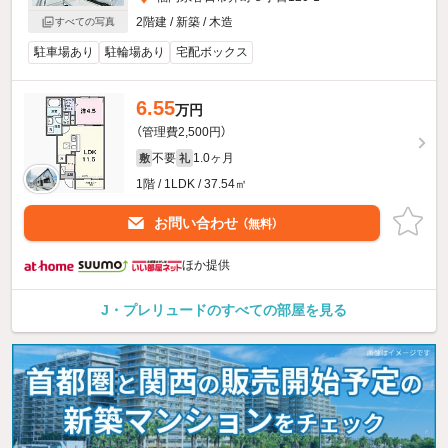
2階建 / 新築 / 木造
すべての写真
駐車場あり
駐輪場あり
宅配ボックス
6.55
万円
（管理費2,500円）
不要
1.0ヶ月
敷
礼
1階 / 1LDK / 37.54㎡
お問い合わせ
（無料）
ほか提供
J・プレリュードのすべての部屋を見る