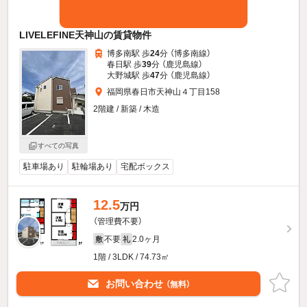
LIVELEFINE天神山の賃貸物件
博多南駅 歩
24
分 （博多南線）
春日駅 歩
39
分 （鹿児島線）
大野城駅 歩
47
分 （鹿児島線）
福岡県春日市天神山４丁目158
2階建 / 新築 / 木造
すべての写真
駐車場あり
駐輪場あり
宅配ボックス
12.5
万円
（管理費不要）
不要
2.0ヶ月
敷
礼
1階 / 3LDK / 74.73㎡
お問い合わせ
（無料）