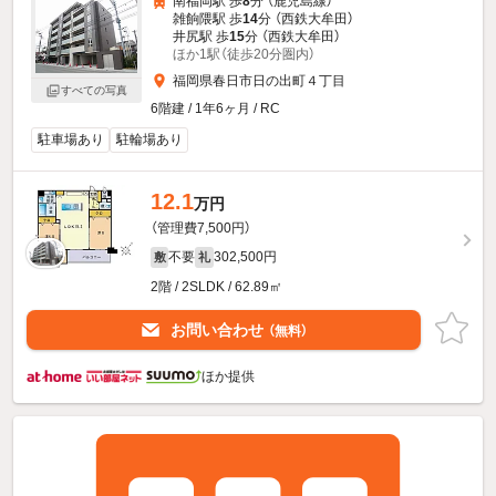
南福岡駅 歩
8
分 （鹿児島線）
雑餉隈駅 歩
14
分 （西鉄大牟田）
井尻駅 歩
15
分 （西鉄大牟田）
ほか1駅（徒歩20分圏内）
福岡県春日市日の出町４丁目
すべての写真
6階建 / 1年6ヶ月 / RC
駐車場あり
駐輪場あり
12.1
万円
（管理費7,500円）
不要
302,500円
敷
礼
2階 / 2SLDK / 62.89㎡
お問い合わせ
（無料）
ほか提供