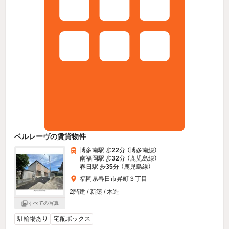
ベルレーヴの賃貸物件
博多南駅 歩
22
分 （博多南線）
南福岡駅 歩
32
分 （鹿児島線）
春日駅 歩
35
分 （鹿児島線）
福岡県春日市昇町３丁目
2階建 / 新築 / 木造
すべての写真
駐輪場あり
宅配ボックス