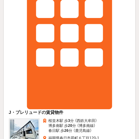
J・プレリュードの賃貸物件
桜並木駅 歩
3
分 （西鉄大牟田）
博多南駅 歩
20
分 （博多南線）
春日駅 歩
26
分 （鹿児島線）
福岡県春日市昇町６丁目120-1