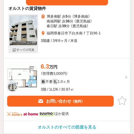
オルストの賃貸物件
博多南駅 歩
5
分 （博多南線）
南福岡駅 歩
36
分 （鹿児島線）
春日駅 歩
39
分 （鹿児島線）
福岡県春日市下白水南７丁目96-1
3階建 / 3年6ヶ月 / 木造
すべての写真
6.3
万円
（管理費3,000円）
不要
1.0ヶ月
敷
礼
3階 / 1LDK / 30.87㎡
お問い合わせ
（無料）
ほか提供
オルストのすべての部屋を見る