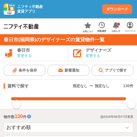
ニフティ不動産
ダウンロード
賃貸アプリ
お知らせ
閲覧履歴
マイページ
お気に入り
春日市(福岡県)のデザイナーズの賃貸物件一覧
春日市
デザイナーズ
変更する
変更する
条件を保存
新着通知
アプリで探す
賃料で探す
指定なし
〜
指定なし
130
件
指定した賃料で絞り込む
130
物件数
件
2026年08月07日
更新