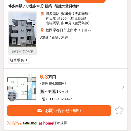
博多南駅より徒歩16分 新築 3階建の賃貸物件
博多南駅 歩
10
分 （博多南線）
春日駅 歩
36
分 （鹿児島線）
南福岡駅 歩
38
分 （鹿児島線）
福岡県春日市上白水３丁目77
3階建 / 新築 / 木造
すべての写真
駐車場あり
6.3
万円
（管理費4,000円）
不要
1.0ヶ月
敷
礼
1階 / 1LDK / 32.44㎡
お問い合わせ
（無料）
ほか提供