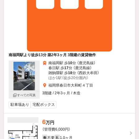
南福岡駅より徒歩13分 築2年3ヶ月 3階建の賃貸物件
南福岡駅 歩
10
分 （鹿児島線）
春日駅 歩
17
分 （鹿児島線）
雑餉隈駅 歩
18
分 （西鉄大牟田）
ほか1駅（徒歩20分圏内）
福岡県春日市大和町４丁目
3階建 / 2年3ヶ月 / 木造
すべての写真
駐車場あり
宅配ボックス
6
万円
（管理費6,000円）
不要
1.0ヶ月
敷
礼