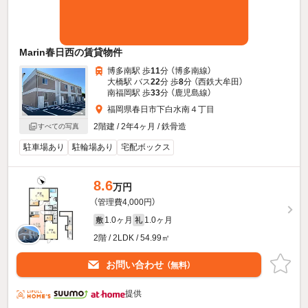
Marin春日西の賃貸物件
博多南駅 歩
11
分 （博多南線）
大橋駅 バス
22
分 歩
8
分 （西鉄大牟田）
南福岡駅 歩
33
分 （鹿児島線）
福岡県春日市下白水南４丁目
2階建 / 2年4ヶ月 / 鉄骨造
すべての写真
駐車場あり
駐輪場あり
宅配ボックス
8.6
万円
（管理費4,000円）
1.0ヶ月
1.0ヶ月
敷
礼
2階 / 2LDK / 54.99㎡
お問い合わせ
（無料）
提供