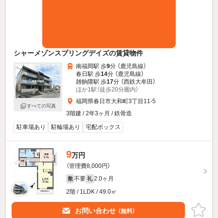
シャーメゾンスプリングデイズの賃貸物件
南福岡駅 歩
9
分 （鹿児島線）
春日駅 歩
14
分 （鹿児島線）
雑餉隈駅 歩
17
分 （西鉄大牟田）
ほか1駅（徒歩20分圏内）
福岡県春日市大和町3丁目11-5
すべての写真
3階建 / 2年3ヶ月 / 鉄骨造
駐車場あり
駐輪場あり
宅配ボックス
9
万円
（管理費8,000円）
不要
2.0ヶ月
敷
礼
2階 / 1LDK / 49.0㎡
お問い合わせ
（無料）