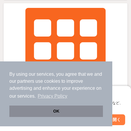
By using our services, you agree that we and
our
partners
use cookies to improve
advertising and enhance your experience on
アプリに切り替えて、サクサクお部屋探し
our services.
Privacy Policy
会員登録なしですぐ使える。マップ検索やお気に入り保存など、
アプリ限定の便利な機能が使えます！
OK
Web版で続行
アプリを開く
市区町村を変更
絞り込み条件を変更
ルッシェ春日公園の賃貸物件