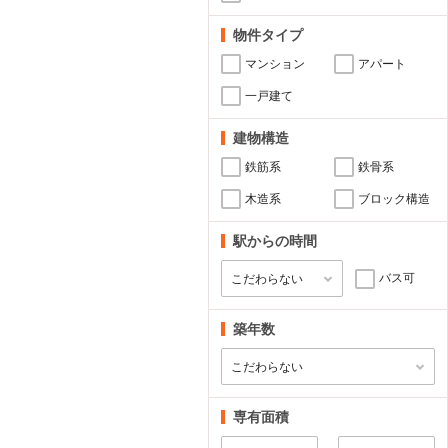
物件タイプ
マンション
アパート
一戸建て
建物構造
鉄筋系
鉄骨系
木造系
ブロック構造
駅からの時間
バス可
築年数
専有面積