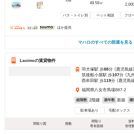
49.59㎡
2,00
バス・トイレ別
ペット相談
フロ
ほか提供
マハロのすべての部屋を見る
Laximoの賃貸物件
羽犬塚駅 歩
88
分 （鹿児島線
筑後船小屋駅 歩
107
分 （九
西牟田駅 歩
119
分 （鹿児島線
福岡県八女市馬場887-2
2階建
新築
総階数
築年数
建
駐車場あり
宅配ボックス
間取り
賃
間取り図
階数
専有面積
管理