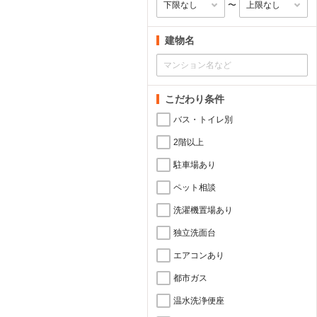
〜
建物名
こだわり条件
バス・トイレ別
2階以上
駐車場あり
ペット相談
洗濯機置場あり
独立洗面台
エアコンあり
都市ガス
温水洗浄便座