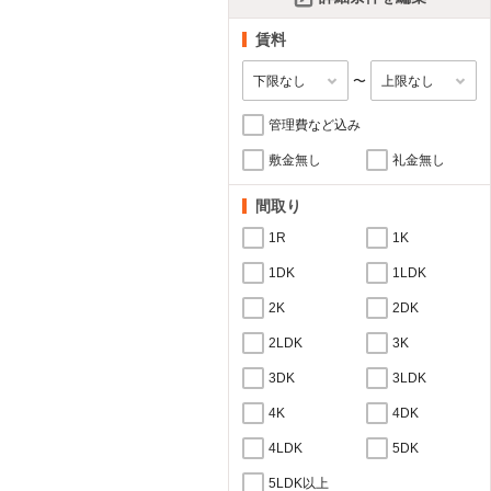
賃料
〜
管理費など込み
敷金無し
礼金無し
間取り
1R
1K
1DK
1LDK
2K
2DK
2LDK
3K
3DK
3LDK
4K
4DK
4LDK
5DK
5LDK以上