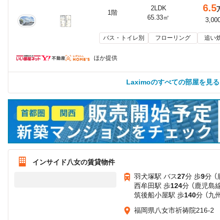
6.5
2LDK
1階
65.33㎡
3,00
バス・トイレ別
フローリング
追い
ほか提供
Laximoのすべての部屋を見る
インサイド八女の賃貸物件
羽犬塚駅 バス
27
分 歩
9
分 
西牟田駅 歩
124
分 （鹿児島線
筑後船小屋駅 歩
140
分 （九
福岡県八女市祈祷院216-2