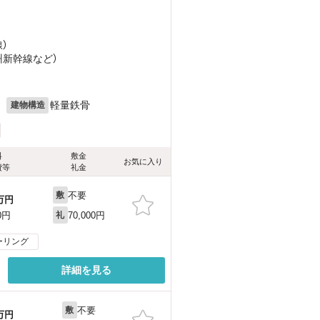
）
）
州新幹線
など
）
月
軽量鉄骨
建物構造
料
敷金
お気に入り
費等
礼金
不要
敷
万円
70,000円
0円
礼
ーリング
詳細を見る
不要
敷
万円