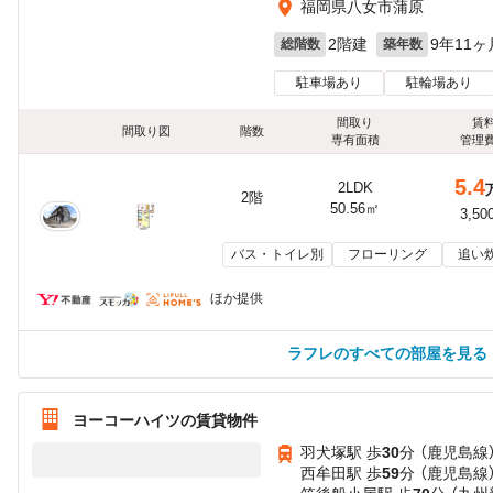
福岡県八女市蒲原
2階建
9年11ヶ
総階数
築年数
駐車場あり
駐輪場あり
間取り
賃
間取り図
階数
専有面積
管理
5.4
2LDK
2階
50.56㎡
3,50
バス・トイレ別
フローリング
追い
ほか提供
ラフレのすべての部屋を見る
ヨーコーハイツの賃貸物件
羽犬塚駅 歩
30
分 （鹿児島線
西牟田駅 歩
59
分 （鹿児島線