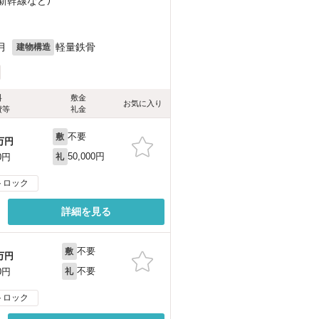
州新幹線
など
）
月
軽量鉄骨
建物構造
料
敷金
お気に入り
費等
礼金
不要
敷
万円
50,000円
0円
礼
トロック
詳細を見る
不要
敷
万円
不要
0円
礼
トロック