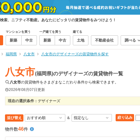
検索、ニフティ不動産。あなたにピッタリの賃貸物件をみつけよう！
マンションを買う
一戸建てを買う
建てる
新築
中古
新築
中古
土地
不動産会社
調べる
福岡県
八女市
八女市のデザイナーズの賃貸物件を探す
八女市
(福岡県)のデザイナーズの賃貸物件一覧
八女市
の賃貸物件をさまざまなこだわり条件から検索できます。
2026年08月07日
更新
現在の選択条件：
デザイナーズ
絞り込み
並び替え
＆
46
物件数
件