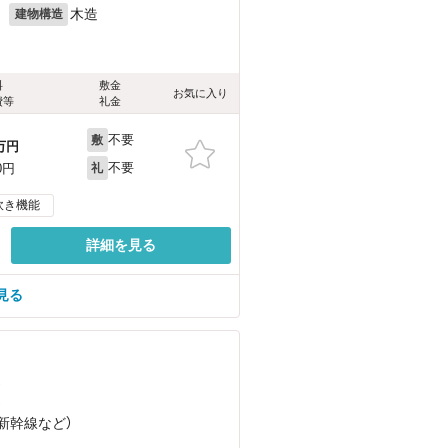
月
木造
建物構造
料
敷金
お気に入り
費等
礼金
不要
敷
万円
不要
0円
礼
炊き機能
詳細を見る
見る
）
）
州新幹線
など
）