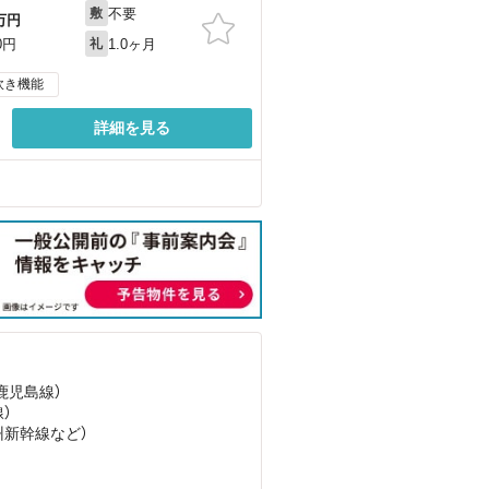
不要
敷
万円
1.0ヶ月
0円
礼
炊き機能
詳細を見る
（鹿児島線）
）
州新幹線
など
）