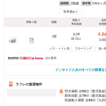
2階建
5年6ヶ
総階数
築年数
駐車場あり
間取り
賃
間取り図
階数
専有面積
管理
4.6
1LDK
1階
40.15㎡
3,00
バス・トイレ別
フローリング
追い
ほか提供
インサイド八女のすべての部屋を
ラフレの賃貸物件
羽犬塚駅 歩
52
分 （鹿児島線
西牟田駅 歩
79
分 （鹿児島線
筑後船小屋駅 歩
83
分 （九