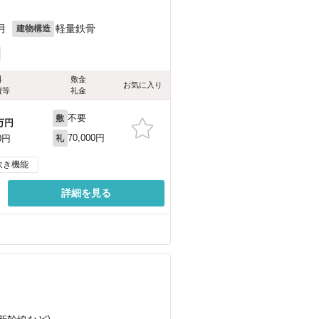
月
軽量鉄骨
建物構造
料
敷金
お気に入り
費等
礼金
不要
敷
万円
70,000円
0円
礼
炊き機能
詳細を見る
）
）