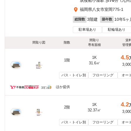
筑後船小屋駅 歩
70
分 （九
福岡県八女市室岡775-1
3階建
10年5ヶ
総階数
築年数
駐車場あり
駐輪場あり
間取り
賃
間取り図
階数
専有面積
管理
4.5
1K
1階
31.6㎡
3,00
バス・トイレ別
フローリング
オー
ほか提供
4.2
1K
2階
32.37㎡
3,00
バス・トイレ別
フローリング
オー