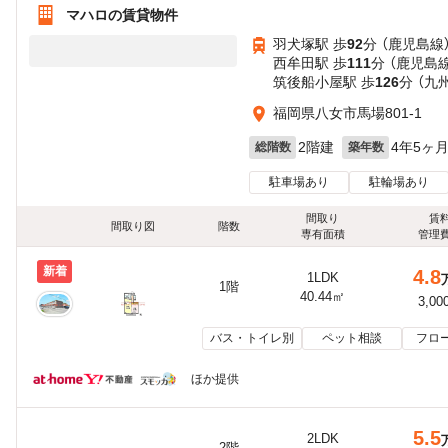
マハロの賃貸物件
羽犬塚駅 歩
92
分 （鹿児島線
西牟田駅 歩
111
分 （鹿児島線
筑後船小屋駅 歩
126
分 （九
福岡県八女市馬場801-1
2階建
4年5ヶ
総階数
築年数
駐車場あり
駐輪場あり
間取り
賃
間取り図
階数
専有面積
管理
新着
4.8
1LDK
1階
40.44㎡
3,00
バス・トイレ別
ペット相談
フロ
ほか提供
5.5
2LDK
2階