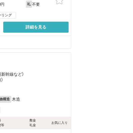
不要
0円
礼
ーリング
詳細を見る
）
州新幹線
など
）
）
木造
物構造
料
敷金
お気に入り
費等
礼金