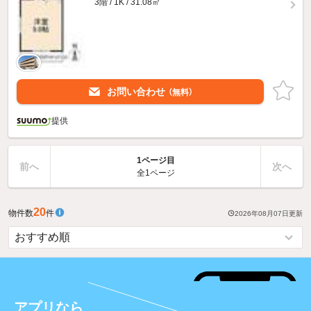
3階 / 1K / 31.08㎡
お問い合わせ
（無料）
提供
1ページ目
前へ
次へ
全1ページ
20
物件数
件
2026年08月07日
更新
アプリなら