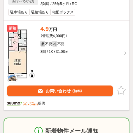
すべての写真
3階建 / 25年5ヶ月 / RC
駐車場あり
駐輪場あり
宅配ボックス
4.9
新着
万円
（管理費4,000円）
不要
不要
敷
礼
3階 / 1K / 31.08㎡
お問い合わせ
（無料）
提供
新着物件メール通知