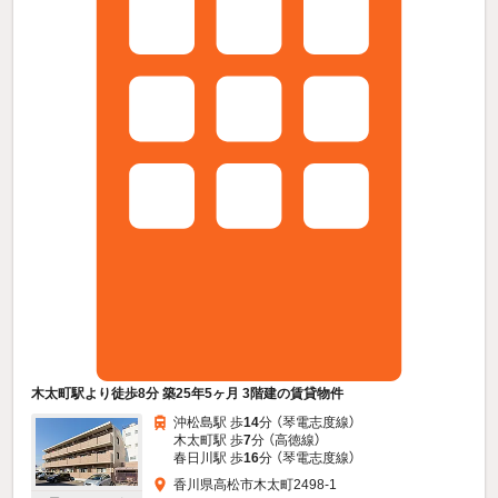
木太町駅より徒歩8分 築25年5ヶ月 3階建の賃貸物件
沖松島駅 歩
14
分 （琴電志度線）
木太町駅 歩
7
分 （高徳線）
春日川駅 歩
16
分 （琴電志度線）
香川県高松市木太町2498-1