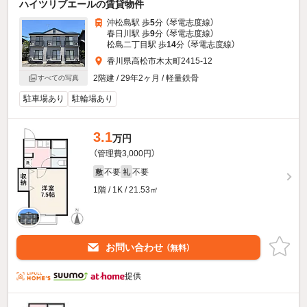
ハイツリブエールの賃貸物件
沖松島駅 歩
5
分 （琴電志度線）
春日川駅 歩
9
分 （琴電志度線）
松島二丁目駅 歩
14
分 （琴電志度線）
香川県高松市木太町2415-12
2階建 / 29年2ヶ月 / 軽量鉄骨
すべての写真
駐車場あり
駐輪場あり
3.1
万円
（管理費3,000円）
不要
不要
敷
礼
1階 / 1K / 21.53㎡
お問い合わせ
（無料）
提供