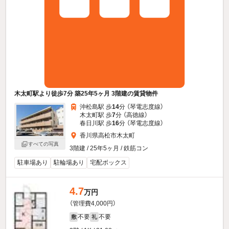
木太町駅より徒歩7分 築25年5ヶ月 3階建の賃貸物件
沖松島駅 歩
14
分 （琴電志度線）
木太町駅 歩
7
分 （高徳線）
春日川駅 歩
16
分 （琴電志度線）
香川県高松市木太町
すべての写真
3階建 / 25年5ヶ月 / 鉄筋コン
駐車場あり
駐輪場あり
宅配ボックス
4.7
万円
（管理費4,000円）
不要
不要
敷
礼