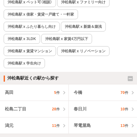
沖松島駅 x ペット可（相談）
沖松島駅 x ファミリー向け
沖松島駅 x 借家・賃貸一戸建て・一軒家
沖松島駅 x ふたり暮らし向け
沖松島駅 x 新築＆築浅
沖松島駅 x 3LDK
沖松島駅 x 家賃4万円以下
沖松島駅 x 賃貸マンション
沖松島駅 x リノベーション
沖松島駅 x 学生向け
沖松島駅近くの駅から探す
高田
今橋
5
件
70
件
松島二丁目
春日川
28
件
10
件
潟元
琴電屋島
11
件
13
件