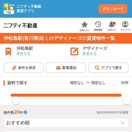
ニフティ不動産
ダウンロード
賃貸アプリ
お知らせ
閲覧履歴
マイページ
お気に入り
沖松島駅(香川県)近くのデザイナーズの賃貸物件一覧
沖松島駅
デザイナーズ
変更する
変更する
条件を保存
新着通知
アプリで探す
賃料で探す
指定なし
〜
指定なし
20
件
指定した賃料で絞り込む
20
物件数
件
2026年08月07日
更新