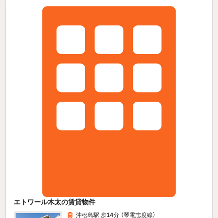
エトワール木太の賃貸物件
沖松島駅 歩
14
分 （琴電志度線）