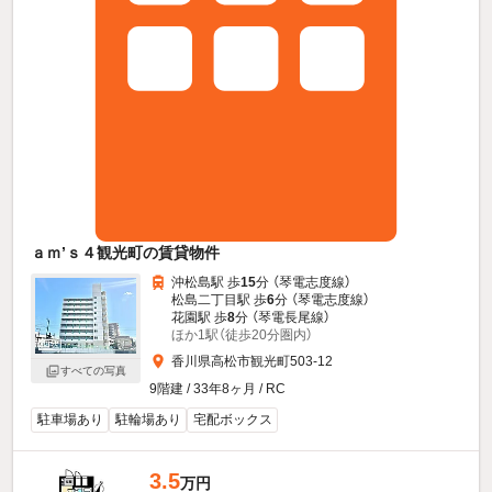
ａｍ’ｓ４観光町の賃貸物件
沖松島駅 歩
15
分 （琴電志度線）
松島二丁目駅 歩
6
分 （琴電志度線）
花園駅 歩
8
分 （琴電長尾線）
ほか1駅（徒歩20分圏内）
香川県高松市観光町503-12
すべての写真
9階建 / 33年8ヶ月 / RC
駐車場あり
駐輪場あり
宅配ボックス
3.5
万円