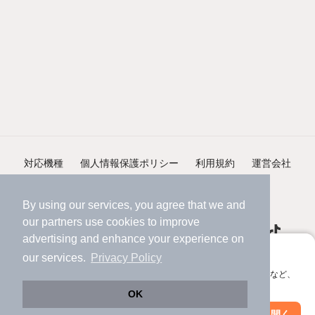
対応機種
個人情報保護ポリシー
利用規約
運営会社
ヘルプ・お問い合わせ
採用情報
By using our services, you agree that we and
our
partners
use cookies to improve
advertising and enhance your experience on
アプリに切り替えて、サクサクお部屋探し
our services.
Privacy Policy
会員登録なしですぐ使える。マップ検索やお気に入り保存など、
©NIFTY Lifestyle Co., Ltd.
アプリ限定の便利な機能が使えます！
OK
Web版で続行
アプリを開く