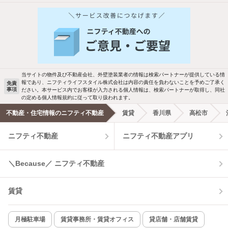
他の人はこんな条件で絞り込んでいます！
人気のこだわり条件
バス・トイレ別
2階以上
駐車場あり
ペット相談
当サイトの物件及び不動産会社、外壁塗装業者の情報は検索パートナーが提供している情
報であり、ニフティライフスタイル株式会社は内容の責任を負わないことを予めご了承く
免責
事項
ださい。本サービス内でお客様が入力される個人情報は、検索パートナーが取得し、同社
洗濯機置場あり
独立洗面台
の定める個人情報規約に従って取り扱われます。
不動産・住宅情報のニフティ不動産
賃貸
香川県
高松市
エアコンあり
都市ガス
ニフティ不動産
ニフティ不動産アプリ
温水洗浄便座
オートロック
＼Because／ ニフティ不動産
コンロ2口以上
追焚き機能
賃貸
TV付インターホン
角部屋
新着のみ
インターネット無料
月極駐車場
賃貸事務所・賃貸オフィス
貸店舗・店舗賃貸