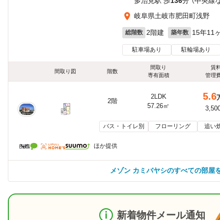
多治見駅 歩
136
分 （中央線
岐阜県土岐市肥田町浅野
2階建
15年11
総階数
築年数
駐車場あり
駐輪場あり
間取り
賃
間取り図
階数
専有面積
管理
5.6
2LDK
2階
57.26㎡
3,50
バス・トイレ別
フローリング
追い
ほか提供
メゾン カミバヤシのすべての部屋
新着物件メール通知