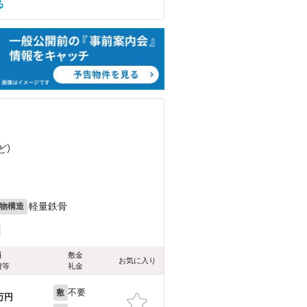
る
ど
）
軽量鉄骨
物構造
料
敷金
お気に入り
費等
礼金
不要
敷
万円