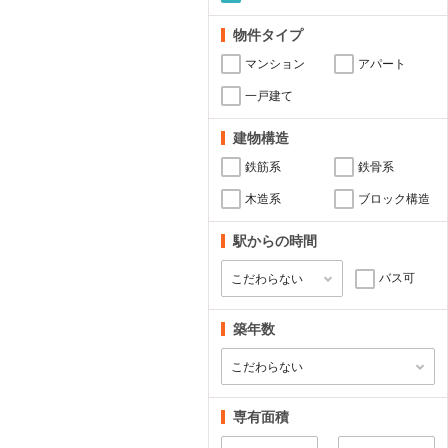
物件タイプ
マンション
アパート
一戸建て
建物構造
鉄筋系
鉄骨系
木造系
ブロック構造
駅からの時間
バス可
築年数
専有面積