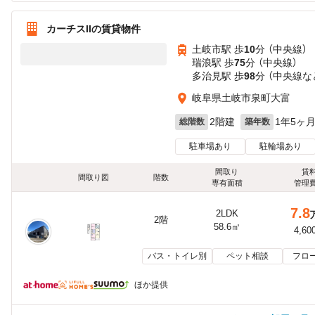
カーチスIIの賃貸物件
土岐市駅 歩
10
分 （中央線）
瑞浪駅 歩
75
分 （中央線）
多治見駅 歩
98
分 （中央線
な
岐阜県土岐市泉町大富
2階建
1年5ヶ
総階数
築年数
駐車場あり
駐輪場あり
間取り
賃
間取り図
階数
専有面積
管理
7.8
2LDK
2階
58.6㎡
4,60
バス・トイレ別
ペット相談
フロ
ほか提供