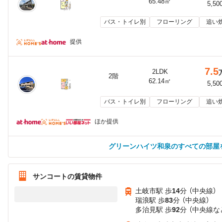
65.48㎡
5,50
バス・トイレ別
フローリング
追い
提供
7.5
2LDK
2階
62.14㎡
5,50
バス・トイレ別
フローリング
追い
ほか提供
グリーンハイツ和泉のすべての部屋
サンコートの賃貸物件
土岐市駅 歩
14
分 （中央線）
瑞浪駅 歩
83
分 （中央線）
多治見駅 歩
92
分 （中央線
な