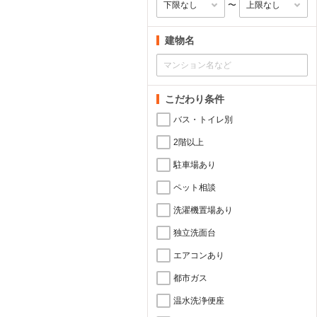
〜
建物名
こだわり条件
バス・トイレ別
2階以上
駐車場あり
ペット相談
洗濯機置場あり
独立洗面台
エアコンあり
都市ガス
温水洗浄便座