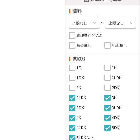
賃料
〜
管理費など込み
敷金無し
礼金無し
間取り
1R
1K
1DK
1LDK
2K
2DK
2LDK
3K
3DK
3LDK
4K
4DK
4LDK
5DK
5LDK以上