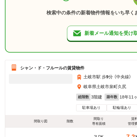
検索中の条件の新着物件情報をいち早く
新着メール通知を受け
シャン・ド・フルールの賃貸物件
土岐市駅 歩
9
分 （中央線）
岐阜県土岐市泉町久尻
3階建
18年11
総階数
築年数
駐車場あり
駐輪場あり
間取り
賃
間取り図
階数
専有面積
管理
7.2
2LDK