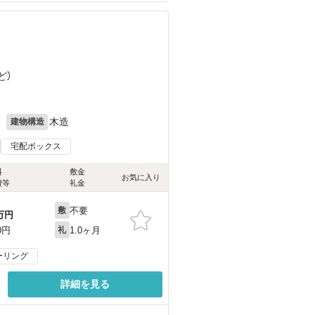
ど
）
月
木造
建物構造
宅配ボックス
料
敷金
お気に入り
費等
礼金
不要
敷
万円
1.0ヶ月
0円
礼
ーリング
詳細を見る