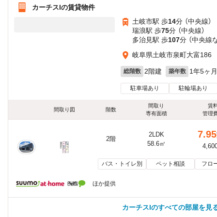
カーチスIの賃貸物件
土岐市駅 歩
14
分 （中央線）
瑞浪駅 歩
75
分 （中央線）
多治見駅 歩
107
分 （中央線
岐阜県土岐市泉町大富186
2階建
1年5ヶ
総階数
築年数
駐車場あり
駐輪場あり
間取り
賃
間取り図
階数
専有面積
管理
7.95
2LDK
2階
58.6㎡
4,60
バス・トイレ別
ペット相談
フロ
ほか提供
カーチスIのすべての部屋を見