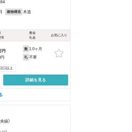
84
月
木造
建物構造
料
敷金
お気に入り
費等
礼金
1.0ヶ月
敷
万円
不要
0円
礼
2口以上
詳細を見る
る
中央線）