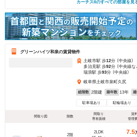
カーチスIIのすべての部屋を見
グリーンハイツ和泉の賃貸物件
土岐市駅 歩
12
分 （中央線）
多治見駅 歩
92
分 （中央線
な
瑞浪駅 歩
93
分 （中央線）
岐阜県土岐市泉町久尻
2階建
13年
総階数
築年数
建
駐車場あり
駐輪場あり
間取り
賃
間取り図
階数
専有面積
管理
7.5
2LDK
2階