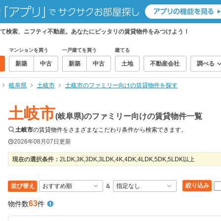
て検索、ニフティ不動産。あなたにピッタリの賃貸物件をみつけよう！
マンションを買う
一戸建てを買う
建てる
新築
中古
新築
中古
土地
不動産会社
調べる
岐阜県
土岐市
土岐市のファミリー向けの賃貸物件を探す
土岐市
(岐阜県)のファミリー向けの賃貸物件一覧
土岐市
の賃貸物件をさまざまなこだわり条件から検索できます。
2026年08月07日
更新
現在の選択条件：
2LDK,3K,3DK,3LDK,4K,4DK,4LDK,5DK,5LDK以上
絞り込み
並び替え
＆
63
物件数
件