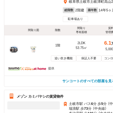
岐阜県土岐市土岐津町高山2
2階建
14年5ヶ
総階数
築年数
駐車場あり
間取り
賃
間取り図
階数
専有面積
管理
6.1
2LDK
1階
53.75㎡
5,00
追い炊き機能
保証人不要
コンロ
提供
サンコートのすべての部屋を見
メゾン カミバヤシの賃貸物件
土岐市駅 バス
6
分 歩
5
分 （
瑞浪駅 歩
73
分 （中央線）