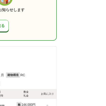
お知らせします
取る
ヶ月
RC
建物構造
料
敷金
お気に入り
費等
礼金
144,000円
敷