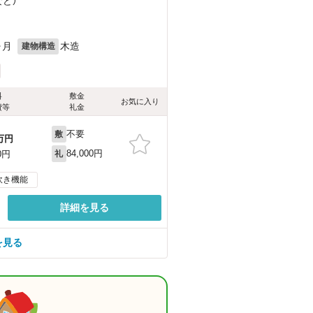
など
）
ヶ月
木造
建物構造
料
敷金
お気に入り
費等
礼金
不要
敷
万円
84,000円
0円
礼
炊き機能
詳細を見る
を見る