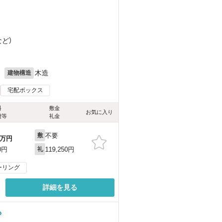
など
）
月
木造
建物構造
宅配ボックス
料
敷金
お気に入り
費等
礼金
不要
敷
万円
119,250円
0円
礼
ーリング
詳細を見る
る