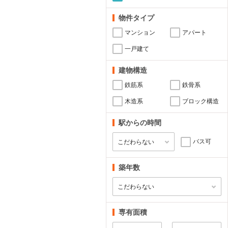
物件タイプ
マンション
アパート
一戸建て
建物構造
鉄筋系
鉄骨系
木造系
ブロック構造
駅からの時間
バス可
築年数
専有面積