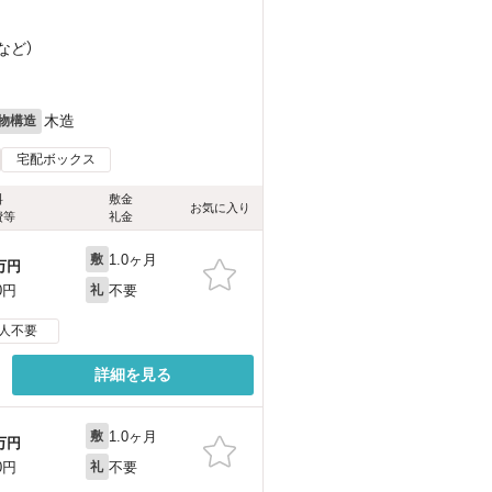
など
）
木造
物構造
宅配ボックス
料
敷金
お気に入り
費等
礼金
1.0ヶ月
敷
万円
不要
0円
礼
人不要
詳細を見る
1.0ヶ月
敷
万円
不要
0円
礼