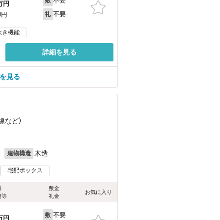
不要
敷
万円
不要
0円
礼
炊き機能
詳細を見る
屋を見る
線
など
）
月
木造
建物構造
宅配ボックス
料
敷金
お気に入り
費等
礼金
不要
敷
万円