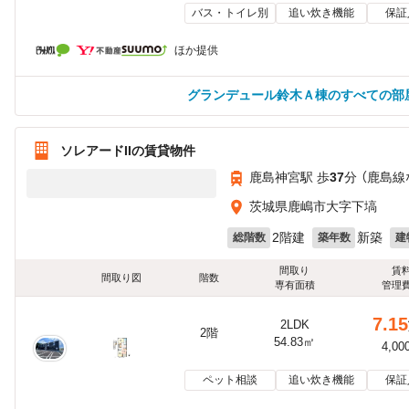
バス・トイレ別
追い炊き機能
保証
ほか提供
グランデュール鈴木Ａ棟のすべての部
ソレアードIIの賃貸物件
鹿島神宮駅 歩
37
分 （鹿島線
茨城県鹿嶋市大字下塙
2階建
新築
総階数
築年数
建
間取り
賃
間取り図
階数
専有面積
管理
7.15
2LDK
2階
54.83㎡
4,00
ペット相談
追い炊き機能
保証