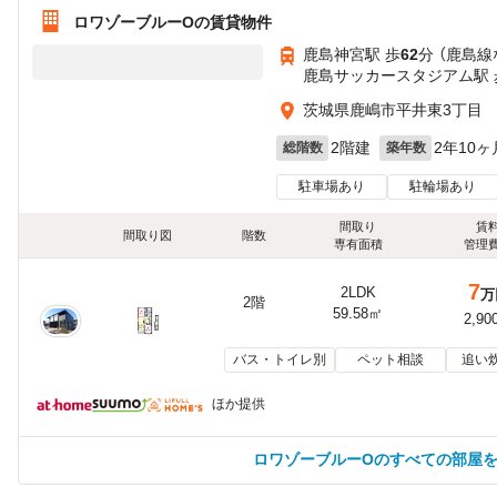
ロワゾーブルーOの賃貸物件
鹿島神宮駅 歩
62
分 （鹿島線
鹿島サッカースタジアム駅 
茨城県鹿嶋市平井東3丁目
2階建
2年10ヶ
総階数
築年数
駐車場あり
駐輪場あり
間取り
賃
間取り図
階数
専有面積
管理
7
2LDK
万
2階
59.58㎡
2,90
バス・トイレ別
ペット相談
追い
ほか提供
ロワゾーブルーOのすべての部屋