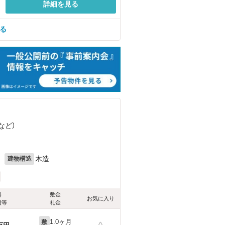
詳細を見る
見る
など
）
月
木造
建物構造
料
敷金
お気に入り
費等
礼金
1.0ヶ月
敷