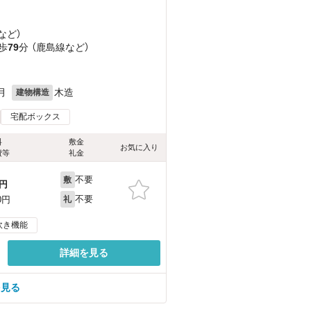
など
）
歩
79
分 （鹿島線
など
）
月
木造
建物構造
宅配ボックス
料
敷金
お気に入り
費等
礼金
不要
敷
円
不要
0円
礼
炊き機能
詳細を見る
を見る