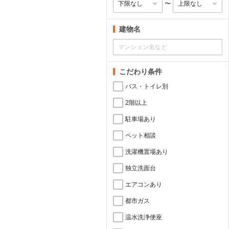
〜
建物名
こだわり条件
バス・トイレ別
2階以上
駐車場あり
ペット相談
洗濯機置場あり
独立洗面台
エアコンあり
都市ガス
温水洗浄便座