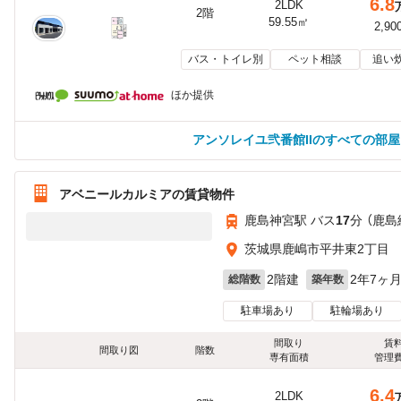
6.8
2LDK
2階
59.55㎡
2,90
バス・トイレ別
ペット相談
追い
ほか提供
アンソレイユ弐番館IIのすべての部
アベニールカルミアの賃貸物件
鹿島神宮駅 バス
17
分 （鹿島
茨城県鹿嶋市平井東2丁目
2階建
2年7ヶ
総階数
築年数
駐車場あり
駐輪場あり
間取り
賃
間取り図
階数
専有面積
管理
6.4
2LDK