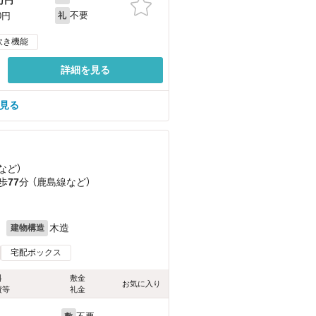
万円
不要
0円
礼
炊き機能
詳細を見る
を見る
など
）
歩
77
分 （鹿島線
など
）
月
木造
建物構造
宅配ボックス
料
敷金
お気に入り
費等
礼金