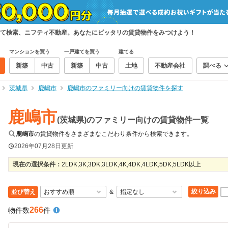
て検索、ニフティ不動産。あなたにピッタリの賃貸物件をみつけよう！
マンションを買う
一戸建てを買う
建てる
新築
中古
新築
中古
土地
不動産会社
調べる
茨城県
鹿嶋市
鹿嶋市のファミリー向けの賃貸物件を探す
鹿嶋市
(茨城県)のファミリー向けの賃貸物件一覧
鹿嶋市
の賃貸物件をさまざまなこだわり条件から検索できます。
2026年07月28日
更新
現在の選択条件：
2LDK,3K,3DK,3LDK,4K,4DK,4LDK,5DK,5LDK以上
絞り込み
並び替え
＆
266
物件数
件