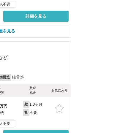
人不要
詳細を見る
屋を見る
など
）
鉄骨造
物構造
料
敷金
お気に入り
費等
礼金
1.0ヶ月
敷
万円
不要
0円
礼
人不要