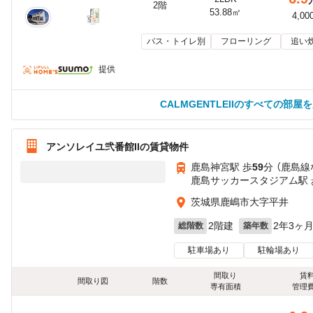
2階
53.88㎡
4,00
バス・トイレ別
フローリング
追い
提供
CALMGENTLEIIのすべての部屋
アンソレイユ弐番館IIの賃貸物件
鹿島神宮駅 歩
59
分 （鹿島線
鹿島サッカースタジアム駅 
茨城県鹿嶋市大字平井
2階建
2年3ヶ
総階数
築年数
駐車場あり
駐輪場あり
間取り
賃
間取り図
階数
専有面積
管理