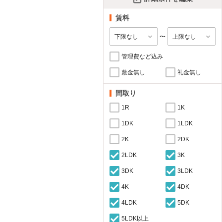
賃料
〜
管理費など込み
敷金無し
礼金無し
間取り
1R
1K
1DK
1LDK
2K
2DK
2LDK
3K
3DK
3LDK
4K
4DK
4LDK
5DK
5LDK以上