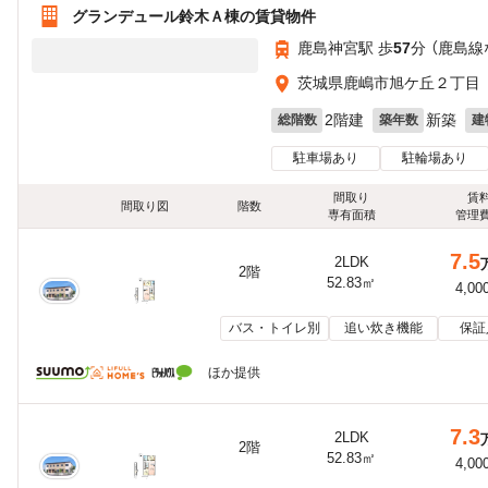
グランデュール鈴木Ａ棟の賃貸物件
鹿島神宮駅 歩
57
分 （鹿島線
茨城県鹿嶋市旭ケ丘２丁目
2階建
新築
総階数
築年数
建
駐車場あり
駐輪場あり
間取り
賃
間取り図
階数
専有面積
管理
7.5
2LDK
2階
52.83㎡
4,00
バス・トイレ別
追い炊き機能
保証
ほか提供
7.3
2LDK
2階
52.83㎡
4,00