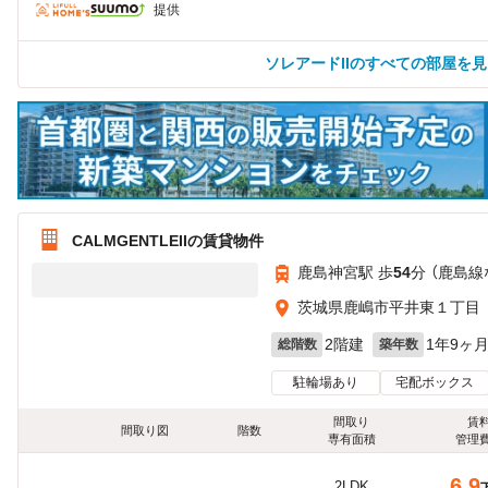
提供
ソレアードIIのすべての部屋を
CALMGENTLEIIの賃貸物件
鹿島神宮駅 歩
54
分 （鹿島線
茨城県鹿嶋市平井東１丁目
2階建
1年9ヶ
総階数
築年数
駐輪場あり
宅配ボックス
間取り
賃
間取り図
階数
専有面積
管理
6.9
2LDK