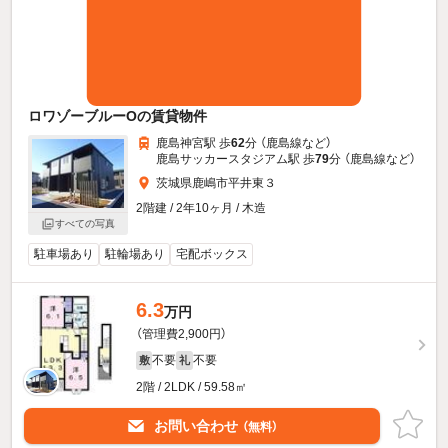
ロワゾーブルーOの賃貸物件
鹿島神宮駅 歩
62
分 （鹿島線
など
）
鹿島サッカースタジアム駅 歩
79
分 （鹿島線
など
）
茨城県鹿嶋市平井東３
2階建 / 2年10ヶ月 / 木造
すべての写真
駐車場あり
駐輪場あり
宅配ボックス
6.3
万円
（管理費2,900円）
不要
不要
敷
礼
2階 / 2LDK / 59.58㎡
お問い合わせ
（無料）