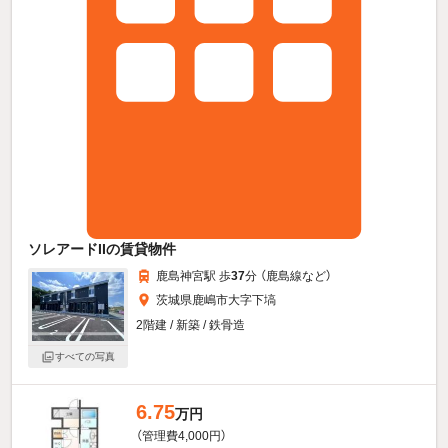
ソレアードIIの賃貸物件
鹿島神宮駅 歩
37
分 （鹿島線
など
）
茨城県鹿嶋市大字下塙
2階建 / 新築 / 鉄骨造
すべての写真
6.75
万円
（管理費4,000円）