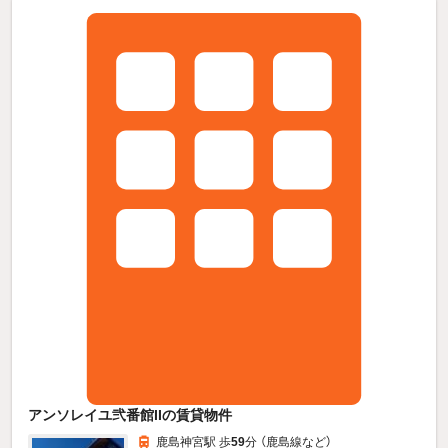
アンソレイユ弐番館IIの賃貸物件
鹿島神宮駅 歩
59
分 （鹿島線
など
）