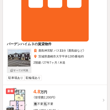
バーデンハイム３の賃貸物件
鹿島神宮駅 バス
11
分 （鹿島線
など
）
茨城県鹿嶋市大字平井1285番地95
2階建 / 27年7ヶ月 / 木造
すべての写真
駐車場あり
駐輪場あり
4.8
新着
万円
（管理費2,200円）
不要
不要
敷
礼