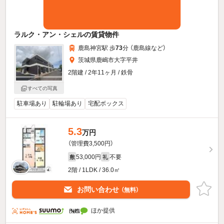
ラルク・アン・シェルの賃貸物件
鹿島神宮駅 歩
73
分 （鹿島線
など
）
茨城県鹿嶋市大字平井
2階建 / 2年11ヶ月 / 鉄骨
すべての写真
駐車場あり
駐輪場あり
宅配ボックス
5.3
万円
（管理費3,500円）
53,000円
不要
敷
礼
2階 / 1LDK / 36.0㎡
お問い合わせ
（無料）
ほか提供