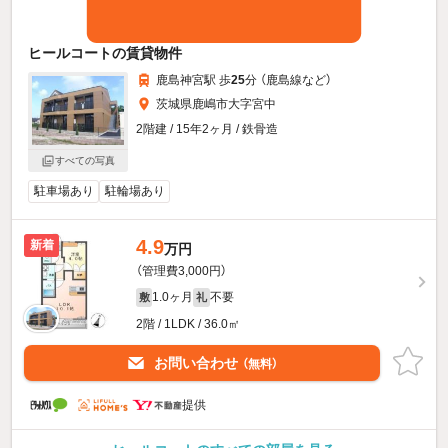
ヒールコートの賃貸物件
鹿島神宮駅 歩
25
分 （鹿島線
など
）
茨城県鹿嶋市大字宮中
2階建 / 15年2ヶ月 / 鉄骨造
すべての写真
駐車場あり
駐輪場あり
4.9
新着
万円
（管理費3,000円）
1.0ヶ月
不要
敷
礼
2階 / 1LDK / 36.0㎡
お問い合わせ
（無料）
提供