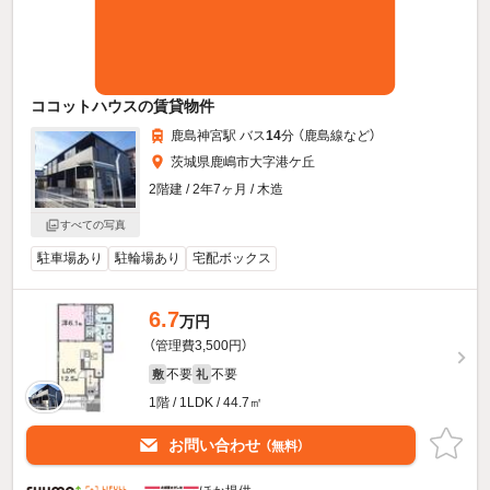
ココットハウスの賃貸物件
鹿島神宮駅 バス
14
分 （鹿島線
など
）
茨城県鹿嶋市大字港ケ丘
2階建 / 2年7ヶ月 / 木造
すべての写真
駐車場あり
駐輪場あり
宅配ボックス
6.7
万円
（管理費3,500円）
不要
不要
敷
礼
1階 / 1LDK / 44.7㎡
お問い合わせ
（無料）