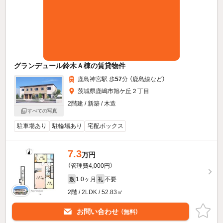
グランデュール鈴木Ａ棟の賃貸物件
鹿島神宮駅 歩
57
分 （鹿島線
など
）
茨城県鹿嶋市旭ケ丘２丁目
2階建 / 新築 / 木造
すべての写真
駐車場あり
駐輪場あり
宅配ボックス
7.3
万円
（管理費4,000円）
1.0ヶ月
不要
敷
礼
2階 / 2LDK / 52.83㎡
お問い合わせ
（無料）