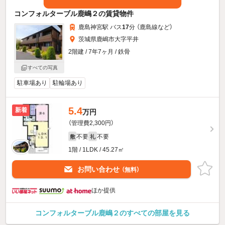
コンフォルターブル鹿嶋２の賃貸物件
鹿島神宮駅 バス
17
分 （鹿島線
など
）
茨城県鹿嶋市大字平井
2階建 / 7年7ヶ月 / 鉄骨
すべての写真
駐車場あり
駐輪場あり
5.4
新着
万円
（管理費2,300円）
不要
不要
敷
礼
1階 / 1LDK / 45.27㎡
お問い合わせ
（無料）
ほか提供
コンフォルターブル鹿嶋２のすべての部屋を見る