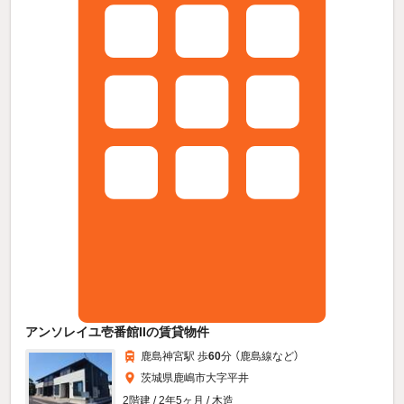
アンソレイユ壱番館IIの賃貸物件
鹿島神宮駅 歩
60
分 （鹿島線
など
）
茨城県鹿嶋市大字平井
2階建 / 2年5ヶ月 / 木造