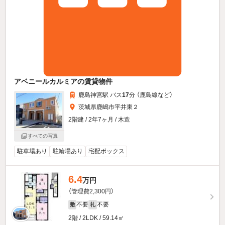
アベニールカルミアの賃貸物件
鹿島神宮駅 バス
17
分 （鹿島線
など
）
茨城県鹿嶋市平井東２
2階建 / 2年7ヶ月 / 木造
すべての写真
駐車場あり
駐輪場あり
宅配ボックス
6.4
万円
（管理費2,300円）
不要
不要
敷
礼
2階 / 2LDK / 59.14㎡