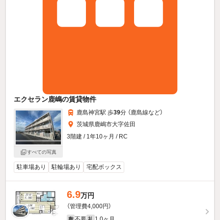
エクセラン鹿嶋の賃貸物件
鹿島神宮駅 歩
39
分 （鹿島線
など
）
茨城県鹿嶋市大字佐田
3階建 / 1年10ヶ月 / RC
すべての写真
駐車場あり
駐輪場あり
宅配ボックス
6.9
万円
（管理費4,000円）
不要
1.0ヶ月
敷
礼