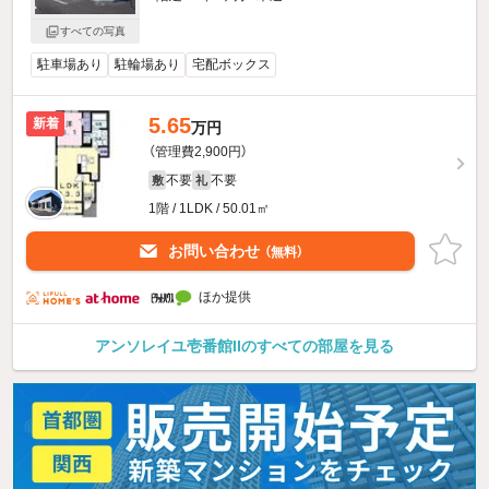
すべての写真
駐車場あり
駐輪場あり
宅配ボックス
5.65
新着
万円
（管理費2,900円）
不要
不要
敷
礼
1階 / 1LDK / 50.01㎡
お問い合わせ
（無料）
ほか提供
アンソレイユ壱番館IIのすべての部屋を見る