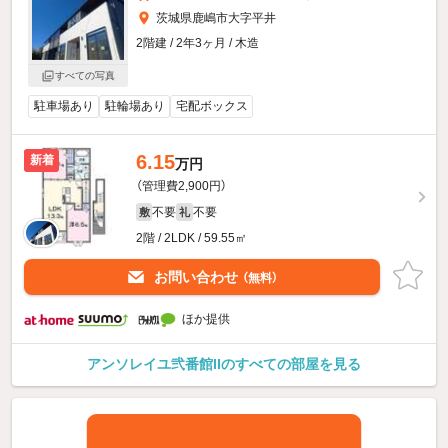
茨城県鹿嶋市大字平井
2階建 / 2年3ヶ月 / 木造
すべての写真
駐車場あり
駐輪場あり
宅配ボックス
6.15
新着
万円
（管理費2,900円）
不要
不要
敷
礼
2階 / 2LDK / 59.55㎡
お問い合わせ
（無料）
ほか提供
アンソレイユ弐番館IIのすべての部屋を見る