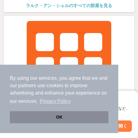
ラルク・アン・シェルのすべての部屋を見る
By using our services, you agree that we and
our
partners
use cookies to improve
advertising and enhance your experience on
アプリに切り替えて、サクサクお部屋探し
our services.
Privacy Policy
会員登録なしですぐ使える。マップ検索やお気に入り保存など、
アプリ限定の便利な機能が使えます！
OK
Web版で続行
アプリを開く
市区町村を変更
絞り込み条件を変更