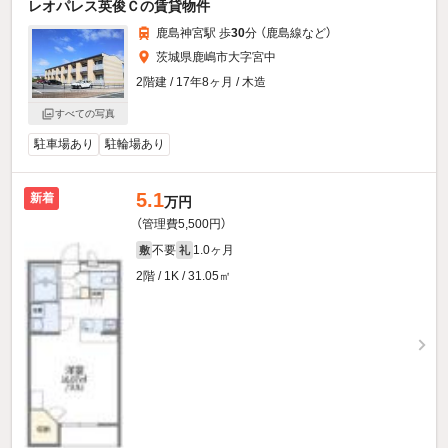
レオパレス英俊Ｃの賃貸物件
鹿島神宮駅 歩
30
分 （鹿島線
など
）
茨城県鹿嶋市大字宮中
2階建 / 17年8ヶ月 / 木造
すべての写真
駐車場あり
駐輪場あり
5.1
新着
万円
（管理費5,500円）
不要
1.0ヶ月
敷
礼
2階 / 1K / 31.05㎡