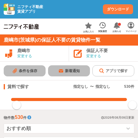
ニフティ不動産
ダウンロード
賃貸アプリ
お知らせ
閲覧履歴
マイページ
お気に入り
鹿嶋市(茨城県)の保証人不要の賃貸物件一覧
鹿嶋市
保証人不要
変更する
変更する
条件を保存
新着通知
アプリで探す
賃料で探す
指定なし
〜
指定なし
530
件
指定した賃料で絞り込む
530
物件数
件
2026年08月09日
更新