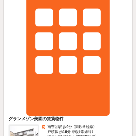
グランメゾン美園の賃貸物件
南守谷駅 歩
9
分 （関鉄常総線）
戸頭駅 歩
16
分 （関鉄常総線）