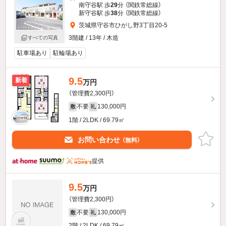
南守谷駅 歩
29
分 （関鉄常総線）
新守谷駅 歩
38
分 （関鉄常総線）
茨城県守谷市ひがし野3丁目20-5
3階建 / 13年 / 木造
すべての写真
駐車場あり
駐輪場あり
9.5
新着
万円
（管理費2,300円）
不要
130,000円
敷
礼
1階 / 2LDK / 69.79㎡
お問い合わせ
（無料）
提供
9.5
万円
（管理費2,300円）
不要
130,000円
敷
礼
2階 / 2LDK / 69.79㎡