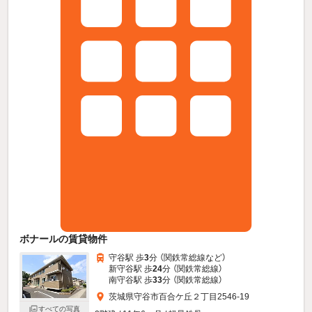
ボナールの賃貸物件
守谷駅 歩
3
分 （関鉄常総線
など
）
新守谷駅 歩
24
分 （関鉄常総線）
南守谷駅 歩
33
分 （関鉄常総線）
茨城県守谷市百合ケ丘２丁目2546-19
すべての写真