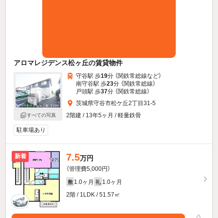
アロマレジデンス松ヶ丘の賃貸物件
守谷駅 歩
19
分 （関鉄常総線
など
）
南守谷駅 歩
23
分 （関鉄常総線）
戸頭駅 歩
37
分 （関鉄常総線）
茨城県守谷市松ケ丘2丁目31-5
2階建 / 13年5ヶ月 / 軽量鉄骨
すべての写真
駐車場あり
7.5
新着
万円
（管理費5,000円）
1.0ヶ月
1.0ヶ月
敷
礼
2階 / 1LDK / 51.57㎡