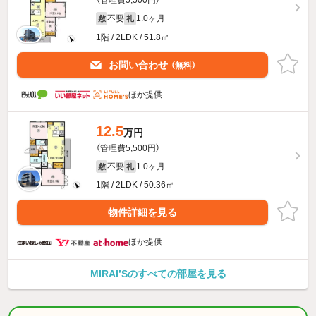
不要
1.0ヶ月
敷
礼
1階 / 2LDK / 51.8㎡
お問い合わせ
（無料）
ほか提供
12.5
万円
（管理費5,500円）
不要
1.0ヶ月
敷
礼
1階 / 2LDK / 50.36㎡
物件詳細を見る
ほか提供
MIRAI’Sのすべての部屋を見る