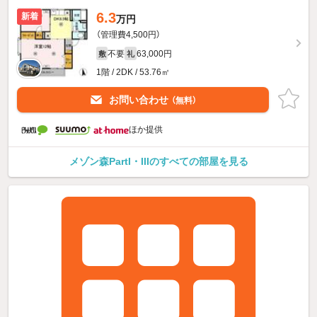
6.3
新着
万円
（管理費4,500円）
不要
63,000円
敷
礼
1階 / 2DK / 53.76㎡
お問い合わせ
（無料）
ほか提供
メゾン森PartI・IIIのすべての部屋を見る