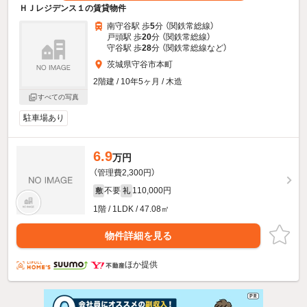
ＨＪレジデンス１の賃貸物件
南守谷駅 歩
5
分 （関鉄常総線）
戸頭駅 歩
20
分 （関鉄常総線）
守谷駅 歩
28
分 （関鉄常総線
など
）
茨城県守谷市本町
2階建 / 10年5ヶ月 / 木造
すべての写真
駐車場あり
6.9
万円
（管理費2,300円）
不要
110,000円
敷
礼
1階 / 1LDK / 47.08㎡
物件詳細を見る
ほか提供