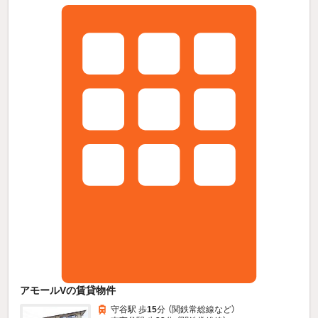
アモールVの賃貸物件
守谷駅 歩
15
分 （関鉄常総線
など
）