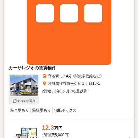
カーサレジオの賃貸物件
守谷駅 歩
14
分 （関鉄常総線
など
）
茨城県守谷市松ケ丘１丁目16-1
2階建 / 3年1ヶ月 / 軽量鉄骨
すべての写真
駐車場あり
駐輪場あり
宅配ボックス
12.3
万円
（管理費5,000円）