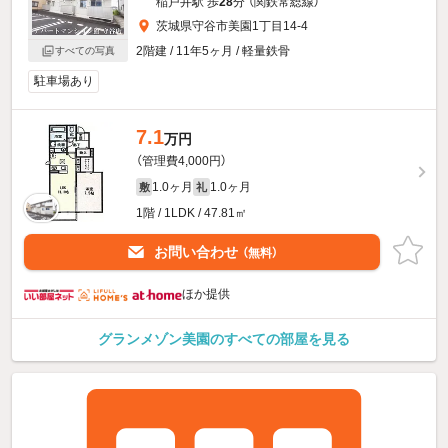
稲戸井駅 歩
28
分 （関鉄常総線）
茨城県守谷市美園1丁目14-4
2階建 / 11年5ヶ月 / 軽量鉄骨
すべての写真
駐車場あり
7.1
万円
（管理費4,000円）
1.0ヶ月
1.0ヶ月
敷
礼
1階 / 1LDK / 47.81㎡
お問い合わせ
（無料）
ほか提供
グランメゾン美園のすべての部屋を見る