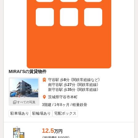
MIRAI’Sの賃貸物件
守谷駅 歩
8
分 （関鉄常総線
など
）
南守谷駅 歩
27
分 （関鉄常総線）
新守谷駅 歩
35
分 （関鉄常総線）
茨城県守谷市本町
すべての写真
3階建 / 1年8ヶ月 / 軽量鉄骨
駐車場あり
駐輪場あり
宅配ボックス
12.5
万円
（管理費5,500円）