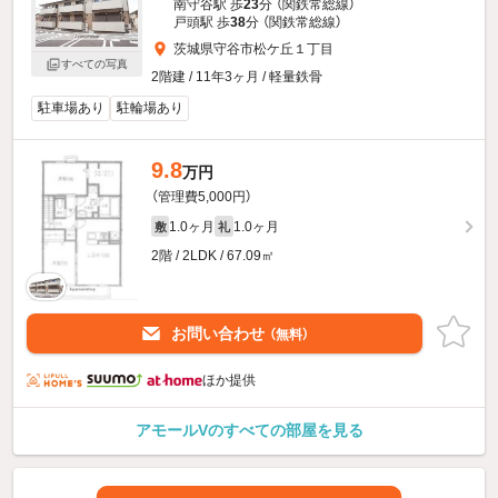
南守谷駅 歩
23
分 （関鉄常総線）
戸頭駅 歩
38
分 （関鉄常総線）
茨城県守谷市松ケ丘１丁目
すべての写真
2階建 / 11年3ヶ月 / 軽量鉄骨
駐車場あり
駐輪場あり
9.8
万円
（管理費5,000円）
1.0ヶ月
1.0ヶ月
敷
礼
2階 / 2LDK / 67.09㎡
お問い合わせ
（無料）
ほか提供
アモールVのすべての部屋を見る