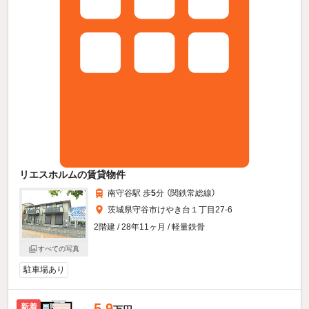
リエスホルムの賃貸物件
南守谷駅 歩
5
分 （関鉄常総線）
茨城県守谷市けやき台１丁目27-6
2階建 / 28年11ヶ月 / 軽量鉄骨
すべての写真
駐車場あり
5.9
新着