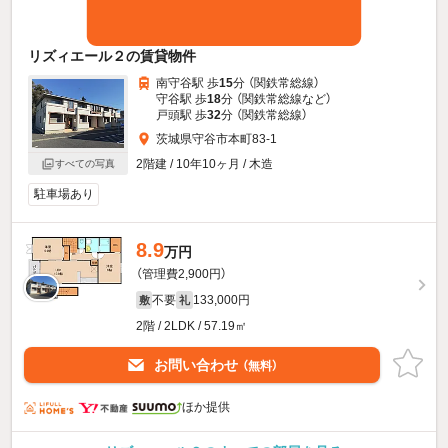
リズィエール２の賃貸物件
南守谷駅 歩
15
分 （関鉄常総線）
守谷駅 歩
18
分 （関鉄常総線
など
）
戸頭駅 歩
32
分 （関鉄常総線）
茨城県守谷市本町83-1
2階建 / 10年10ヶ月 / 木造
すべての写真
駐車場あり
8.9
万円
（管理費2,900円）
不要
133,000円
敷
礼
2階 / 2LDK / 57.19㎡
お問い合わせ
（無料）
ほか提供