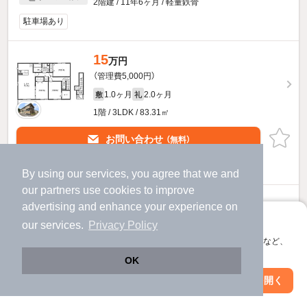
2階建 / 11年6ヶ月 / 軽量鉄骨
駐車場あり
15
万円
（管理費5,000円）
1.0ヶ月
2.0ヶ月
敷
礼
1階 / 3LDK / 83.31㎡
お問い合わせ
（無料）
提供
By using our services, you agree that we and
our
partners
use cookies to improve
ボナールのすべての部屋を見る
advertising and enhance your experience on
アプリに切り替えて、サクサクお部屋探し
our services.
Privacy Policy
他の人はこんな条件で絞り込んでいます！
会員登録なしですぐ使える。マップ検索やお気に入り保存など、
アプリ限定の便利な機能が使えます！
人気のこだわり条件
OK
Web版で続行
アプリを開く
バス・トイレ別
2階以上
市区町村を変更
絞り込み条件を変更