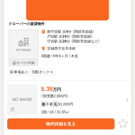
クローバーの賃貸物件
南守谷駅 歩
4
分 （関鉄常総線）
戸頭駅 歩
19
分 （関鉄常総線）
守谷駅 歩
28
分 （関鉄常総線
など
）
茨城県守谷市本町
3階建 / 9年9ヶ月 / 木造
すべての写真
駐車場あり
宅配ボックス
5.35
万円
（管理費2,900円）
不要
91,000円
敷
礼
1階 / 1K / 31.65㎡
物件詳細を見る