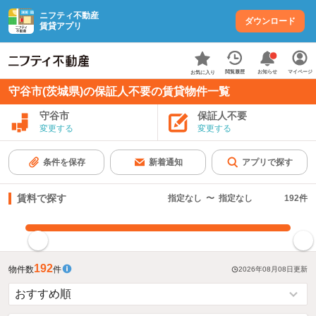
ニフティ不動産
ダウンロード
賃貸アプリ
お知らせ
閲覧履歴
マイページ
お気に入り
守谷市(茨城県)の保証人不要の賃貸物件一覧
守谷市
保証人不要
変更する
変更する
条件を保存
新着通知
アプリで探す
賃料で探す
指定なし
〜
指定なし
192
件
指定した賃料で絞り込む
192
物件数
件
2026年08月08日
更新