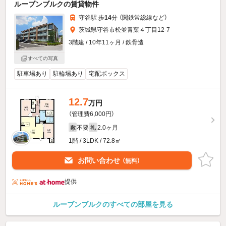
ルーブンブルクの賃貸物件
守谷駅 歩
14
分 （関鉄常総線
など
）
茨城県守谷市松並青葉４丁目12-7
3階建 / 10年11ヶ月 / 鉄骨造
すべての写真
駐車場あり
駐輪場あり
宅配ボックス
12.7
万円
（管理費6,000円）
不要
2.0ヶ月
敷
礼
1階 / 3LDK / 72.8㎡
お問い合わせ
（無料）
提供
ルーブンブルクのすべての部屋を見る