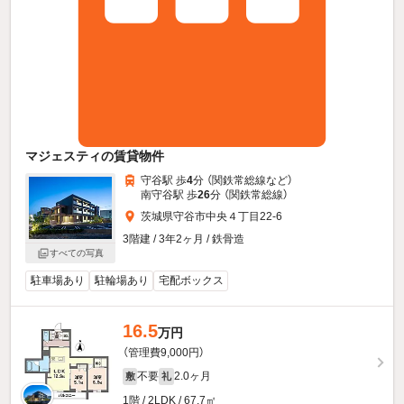
マジェスティの賃貸物件
守谷駅 歩
4
分 （関鉄常総線
など
）
南守谷駅 歩
26
分 （関鉄常総線）
茨城県守谷市中央４丁目22-6
3階建 / 3年2ヶ月 / 鉄骨造
すべての写真
駐車場あり
駐輪場あり
宅配ボックス
16.5
万円
（管理費9,000円）
不要
2.0ヶ月
敷
礼
1階 / 2LDK / 67.7㎡