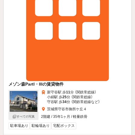
メゾン森PartI・IIIの賃貸物件
新守谷駅 歩
11
分 （関鉄常総線）
小絹駅 歩
25
分 （関鉄常総線）
守谷駅 歩
34
分 （関鉄常総線
など
）
茨城県守谷市御所ケ丘４
2階建 / 35年1ヶ月 / 軽量鉄骨
すべての写真
駐車場あり
駐輪場あり
宅配ボックス