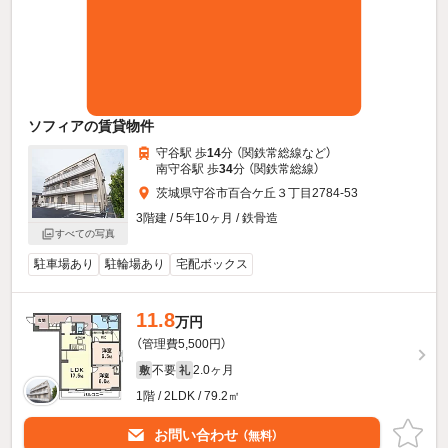
ソフィアの賃貸物件
守谷駅 歩
14
分 （関鉄常総線
など
）
南守谷駅 歩
34
分 （関鉄常総線）
茨城県守谷市百合ケ丘３丁目2784-53
3階建 / 5年10ヶ月 / 鉄骨造
すべての写真
駐車場あり
駐輪場あり
宅配ボックス
11.8
万円
（管理費5,500円）
不要
2.0ヶ月
敷
礼
1階 / 2LDK / 79.2㎡
お問い合わせ
（無料）