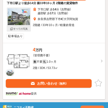
下市口駅より徒歩14分 築33年10ヶ月 2階建の賃貸物件
下市口駅 歩
14
分 （吉野線）
越部駅 歩
17
分 （吉野線）
奈良県吉野郡下市町大字阿知賀
2階建 / 33年10ヶ月 / 軽量鉄骨造
すべての写真
駐車場あり
4
万円
（管理費不要）
不要
1.0ヶ月
敷
礼
2階 / 3DK / 53.73㎡
お問い合わせ
（無料）
提供
ニフティ不動産