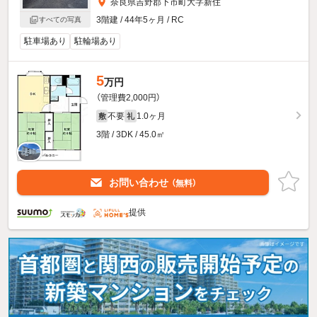
奈良県吉野郡下市町大字新住
3階建 / 44年5ヶ月 / RC
すべての写真
駐車場あり
駐輪場あり
5
万円
（管理費2,000円）
不要
1.0ヶ月
敷
礼
3階 / 3DK / 45.0㎡
お問い合わせ
（無料）
提供