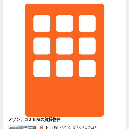
メゾンナゴミＢ棟の賃貸物件
下市口駅 バス
5
分 歩
1
分 （吉野線）