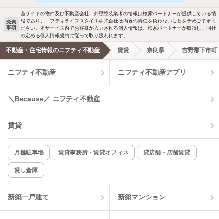
駐車場あり
ペット相談
ールでお知らせします
当サイトの物件及び不動産会社、外壁塗装業者の情報は検索パートナーが提供している情
報であり、ニフティライフスタイル株式会社は内容の責任を負わないことを予めご了承く
免責
事項
ださい。本サービス内でお客様が入力される個人情報は、検索パートナーが取得し、同社
洗濯機置場あり
独立洗面台
新着メール通知を受け取る
の定める個人情報規約に従って取り扱われます。
不動産・住宅情報のニフティ不動産
賃貸
奈良県
吉野郡下市町
エアコンあり
都市ガス
ニフティ不動産
ニフティ不動産アプリ
温水洗浄便座
オートロック
＼Because／ ニフティ不動産
コンロ2口以上
追焚き機能
賃貸
TV付インターホン
角部屋
新着のみ
インターネット無料
月極駐車場
賃貸事務所・賃貸オフィス
貸店舗・店舗賃貸
貸し倉庫
該当件数:
物件一覧に反映
3
件
新築一戸建て
新築マンション