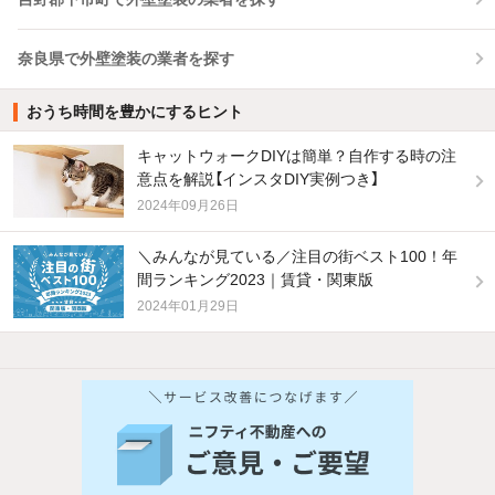
奈良県で外壁塗装の業者を探す
おうち時間を豊かにするヒント
キャットウォークDIYは簡単？自作する時の注
意点を解説【インスタDIY実例つき】
2024年09月26日
＼みんなが見ている／注目の街ベスト100！年
間ランキング2023｜賃貸・関東版
2024年01月29日
他の人はこんな条件で絞り込んでいます！
人気のこだわり条件
新着物件メール通知
バス・トイレ別
2階以上
ご希望の条件の物件が見つかり次第、メ