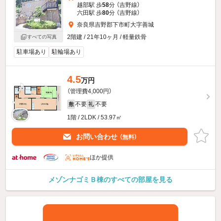
越部駅 歩
58
分 （吉野線）
六田駅 歩
80
分 （吉野線）
奈良県吉野郡下市町大字善城
2階建 / 21年10ヶ月 / 軽量鉄骨
すべての写真
駐車場あり
駐輪場あり
4.5
万円
（管理費4,000円）
不要
不要
敷
礼
1階 / 2LDK / 53.97㎡
お問い合わせ
（無料）
ほか提供
メゾンナゴミＢ棟のすべての部屋を見る