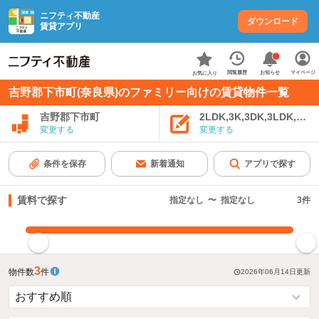
ニフティ不動産
ダウンロード
賃貸アプリ
お知らせ
閲覧履歴
マイページ
お気に入り
吉野郡下市町(奈良県)のファミリー向けの賃貸物件一覧
吉野郡下市町
2LDK,3K,3DK,3LDK,4K
変更する
変更する
条件を保存
新着通知
アプリで探す
賃料で探す
指定なし
〜
指定なし
3
件
指定した賃料で絞り込む
3
物件数
件
2026年06月14日
更新