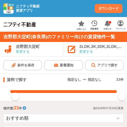
ニフティ不動産
ダウンロード
賃貸アプリ
お知らせ
閲覧履歴
マイページ
お気に入り
吉野郡大淀町(奈良県)のファミリー向けの賃貸物件一覧
吉野郡大淀町
2LDK,3K,3DK,3LDK,4K
変更する
変更する
条件を保存
新着通知
アプリで探す
賃料で探す
指定なし
〜
指定なし
33
件
指定した賃料で絞り込む
33
物件数
件
2026年07月29日
更新