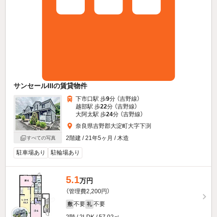
サンセールIIIの賃貸物件
下市口駅 歩
9
分 （吉野線）
越部駅 歩
22
分 （吉野線）
大阿太駅 歩
24
分 （吉野線）
奈良県吉野郡大淀町大字下渕
2階建 / 21年5ヶ月 / 木造
すべての写真
駐車場あり
駐輪場あり
5.1
万円
（管理費2,200円）
不要
不要
敷
礼
2階 / 2LDK / 57.02㎡