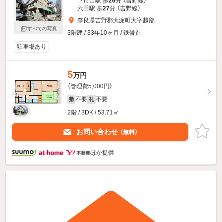
下市口駅 歩
26
分 （吉野線）
六田駅 歩
27
分 （吉野線）
奈良県吉野郡大淀町大字越部
すべての写真
3階建 / 33年10ヶ月 / 鉄骨造
駐車場あり
5
万円
（管理費5,000円）
不要
不要
敷
礼
2階 / 3DK / 53.71㎡
お問い合わせ
（無料）
ほか提供