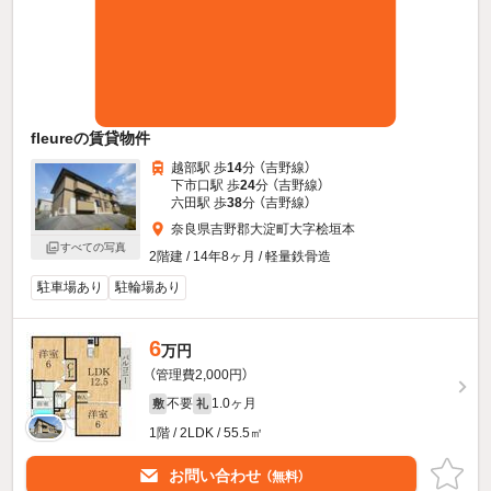
fleureの賃貸物件
越部駅 歩
14
分 （吉野線）
下市口駅 歩
24
分 （吉野線）
六田駅 歩
38
分 （吉野線）
奈良県吉野郡大淀町大字桧垣本
すべての写真
2階建 / 14年8ヶ月 / 軽量鉄骨造
駐車場あり
駐輪場あり
6
万円
（管理費2,000円）
不要
1.0ヶ月
敷
礼
1階 / 2LDK / 55.5㎡
お問い合わせ
（無料）