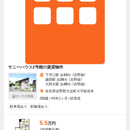
サニーハウス2号館の賃貸物件
下市口駅 歩
24
分 （吉野線）
越部駅 歩
26
分 （吉野線）
大阿太駅 歩
49
分 （吉野線）
奈良県吉野郡大淀町大字桧垣本
すべての写真
3階建 / 45年2ヶ月 / 鉄骨造
駐車場あり
駐輪場あり
5.5
万円
（管理費不要）