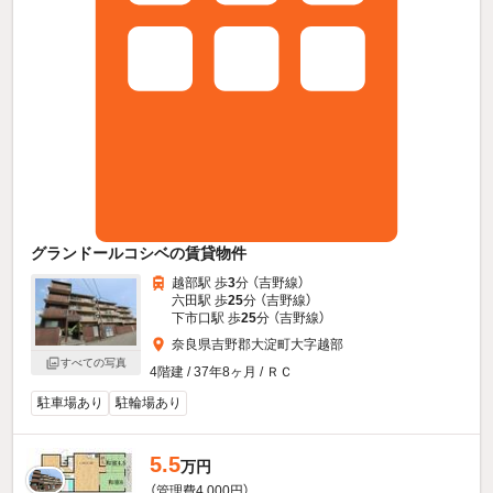
グランドールコシベの賃貸物件
越部駅 歩
3
分 （吉野線）
六田駅 歩
25
分 （吉野線）
下市口駅 歩
25
分 （吉野線）
奈良県吉野郡大淀町大字越部
すべての写真
4階建 / 37年8ヶ月 / ＲＣ
駐車場あり
駐輪場あり
5.5
万円
（管理費4,000円）