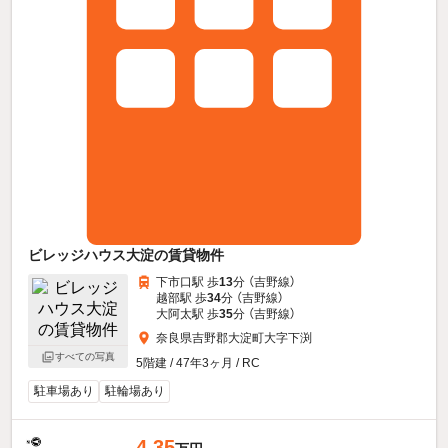
ビレッジハウス大淀の賃貸物件
下市口駅 歩
13
分 （吉野線）
越部駅 歩
34
分 （吉野線）
大阿太駅 歩
35
分 （吉野線）
奈良県吉野郡大淀町大字下渕
すべての写真
5階建 / 47年3ヶ月 / RC
駐車場あり
駐輪場あり
4.35