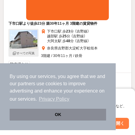
下市口駅より徒歩23分 築30年11ヶ月 3階建の賃貸物件
下市口駅 歩
23
分 （吉野線）
越部駅 歩
25
分 （吉野線）
大阿太駅 歩
48
分 （吉野線）
奈良県吉野郡大淀町大字桧垣本
すべての写真
3階建 / 30年11ヶ月 / 鉄骨
駐車場あり
By using our services, you agree that we and
5.3
万円
our
partners
use cookies to improve
（管理費2,000円）
advertising and enhance your experience on
不要
不要
敷
礼
アプリに切り替えて、サクサクお部屋探し
our services.
Privacy Policy
2階 / 3LDK / 64.0㎡
会員登録なしですぐ使える。マップ検索やお気に入り保存など、
アプリ限定の便利な機能が使えます！
OK
お問い合わせ
（無料）
Web版で続行
アプリを開く
市区町村を変更
絞り込み条件を変更
提供