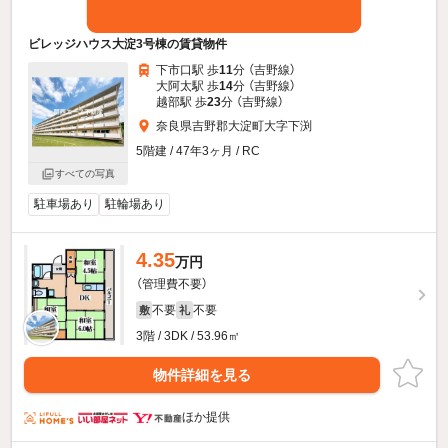
ビレッジハウス大淀3号棟の賃貸物件
下市口駅 歩
11
分 （吉野線）
大阿太駅 歩
14
分 （吉野線）
越部駅 歩
23
分 （吉野線）
奈良県吉野郡大淀町大字下渕
5階建 / 47年3ヶ月 / RC
すべての写真
駐車場あり
駐輪場あり
4.35
万円
（管理費不要）
不要
不要
敷
礼
3階 / 3DK / 53.96㎡
物件詳細を見る
ほか提供