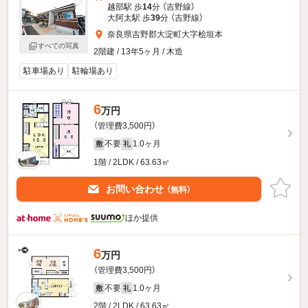
越部駅 歩
14
分 （吉野線）
大阿太駅 歩
39
分 （吉野線）
奈良県吉野郡大淀町大字桧垣本
すべての写真
2階建 / 13年5ヶ月 / 木造
駐車場あり
駐輪場あり
6
万円
（管理費3,500円）
不要
1.0ヶ月
敷
礼
1階 / 2LDK / 63.63㎡
お問い合わせ
（無料）
ほか提供
6
万円
（管理費3,500円）
不要
1.0ヶ月
敷
礼
2階 / 2LDK / 63.63㎡