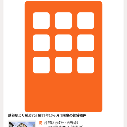
越部駅より徒歩7分 築33年10ヶ月 3階建の賃貸物件
越部駅 歩
7
分 （吉野線）