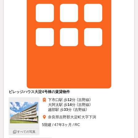
ビレッジハウス大淀4号棟の賃貸物件
下市口駅 歩
12
分 （吉野線）
大阿太駅 歩
14
分 （吉野線）
越部駅 歩
33
分 （吉野線）
奈良県吉野郡大淀町大字下渕
5階建 / 47年3ヶ月 / RC
すべての写真