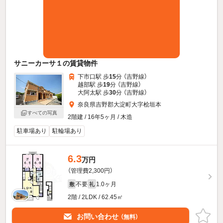
サニーカーサ１の賃貸物件
下市口駅 歩
15
分 （吉野線）
越部駅 歩
19
分 （吉野線）
大阿太駅 歩
30
分 （吉野線）
奈良県吉野郡大淀町大字桧垣本
すべての写真
2階建 / 16年5ヶ月 / 木造
駐車場あり
駐輪場あり
6.3
万円
（管理費2,300円）
不要
1.0ヶ月
敷
礼
2階 / 2LDK / 62.45㎡
お問い合わせ
（無料）