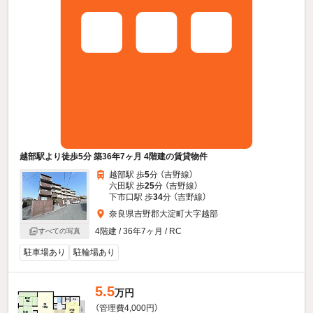
越部駅より徒歩5分 築36年7ヶ月 4階建の賃貸物件
越部駅 歩
5
分 （吉野線）
六田駅 歩
25
分 （吉野線）
下市口駅 歩
34
分 （吉野線）
奈良県吉野郡大淀町大字越部
4階建 / 36年7ヶ月 / RC
すべての写真
駐車場あり
駐輪場あり
5.5
万円
（管理費4,000円）