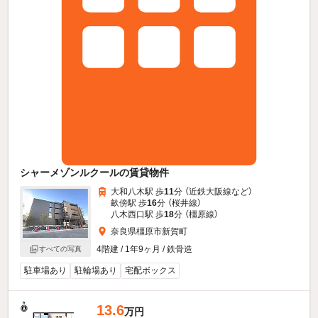
シャーメゾンルクールの賃貸物件
大和八木駅 歩
11
分 （近鉄大阪線
など
）
畝傍駅 歩
16
分 （桜井線）
八木西口駅 歩
18
分 （橿原線）
奈良県橿原市新賀町
4階建 / 1年9ヶ月 / 鉄骨造
すべての写真
駐車場あり
駐輪場あり
宅配ボックス
13.6
万円