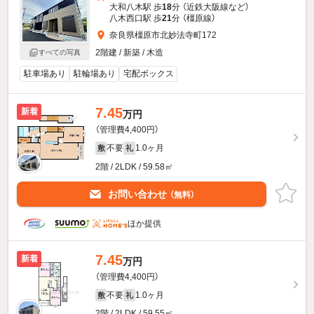
大和八木駅 歩
18
分 （近鉄大阪線
など
）
八木西口駅 歩
21
分 （橿原線）
奈良県橿原市北妙法寺町172
2階建 / 新築 / 木造
すべての写真
駐車場あり
駐輪場あり
宅配ボックス
7.45
新着
万円
（管理費4,400円）
不要
1.0ヶ月
敷
礼
2階 / 2LDK / 59.58㎡
お問い合わせ
（無料）
ほか提供
7.45
新着
万円
（管理費4,400円）
不要
1.0ヶ月
敷
礼
2階 / 2LDK / 59.55㎡