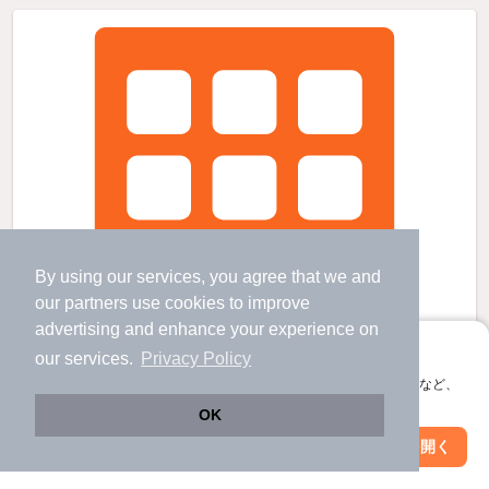
By using our services, you agree that we and
our
partners
use cookies to improve
advertising and enhance your experience on
アプリに切り替えて、サクサクお部屋探し
our services.
Privacy Policy
会員登録なしですぐ使える。マップ検索やお気に入り保存など、
アプリ限定の便利な機能が使えます！
OK
Web版で続行
アプリを開く
市区町村を変更
絞り込み条件を変更
ルミエール香久山の賃貸物件