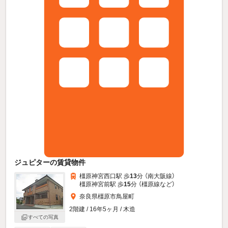
ジュピターの賃貸物件
橿原神宮西口駅 歩
13
分 （南大阪線）
橿原神宮前駅 歩
15
分 （橿原線
など
）
奈良県橿原市鳥屋町
2階建 / 16年5ヶ月 / 木造
すべての写真