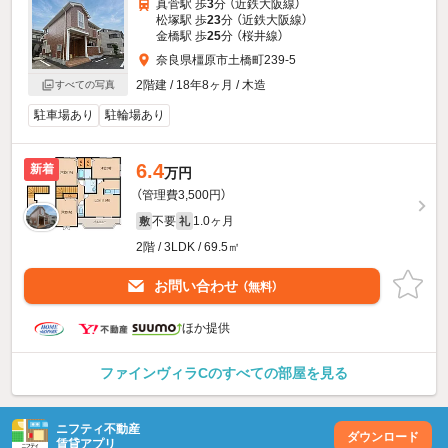
真菅駅 歩
3
分 （近鉄大阪線）
松塚駅 歩
23
分 （近鉄大阪線）
金橋駅 歩
25
分 （桜井線）
奈良県橿原市土橋町239-5
2階建 / 18年8ヶ月 / 木造
すべての写真
駐車場あり
駐輪場あり
6.4
新着
万円
（管理費3,500円）
不要
1.0ヶ月
敷
礼
2階 / 3LDK / 69.5㎡
お問い合わせ
（無料）
ほか提供
ファインヴィラCのすべての部屋を見る
ニフティ不動産
ダウンロード
賃貸アプリ