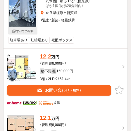
八木西口駅 歩
15
分 （橿原線）
ほか1駅（徒歩20分圏内）
奈良県橿原市新賀町
3階建 / 新築 / 軽量鉄骨
すべての写真
駐車場あり
駐輪場あり
宅配ボックス
12.2
万円
（管理費8,000円）
不要
150,000円
敷
礼
3階 / 2LDK / 61.4㎡
お問い合わせ
（無料）
提供
12.1
万円
（管理費8,000円）