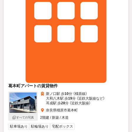
葛本町アパートの賃貸物件
新ノ口駅 歩
10
分 （橿原線）
大和八木駅 歩
19
分 （近鉄大阪線
など
）
耳成駅 歩
28
分 （近鉄大阪線）
奈良県橿原市葛本町
2階建 / 新築 / 木造
すべての写真
駐車場あり
駐輪場あり
宅配ボックス