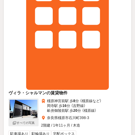
ヴィラ・シャルマンの賃貸物件
橿原神宮前駅 歩
8
分 （橿原線
など
）
岡寺駅 歩
16
分 （吉野線）
畝傍御陵前駅 歩
20
分 （橿原線）
奈良県橿原市石川町398-3
すべての写真
2階建 / 1年11ヶ月 / 木造
駐車場あり
駐輪場あり
宅配ボックス