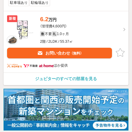
駐車場あり
駐輪場あり
6.2
新着
万円
（管理費4,600円）
不要
1.0ヶ月
敷
礼
2階 / 2LDK / 55.37㎡
お問い合わせ
（無料）
ほか提供
ジュピターのすべての部屋を見る