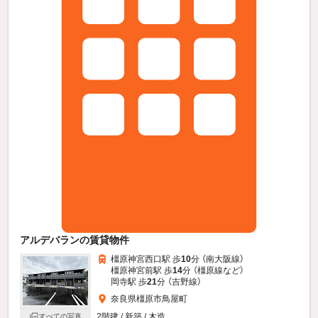
アルデバランの賃貸物件
橿原神宮西口駅 歩
10
分 （南大阪線）
橿原神宮前駅 歩
14
分 （橿原線
など
）
岡寺駅 歩
21
分 （吉野線）
奈良県橿原市鳥屋町
2階建 / 新築 / 木造
すべての写真