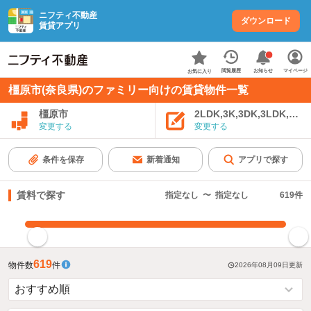
ニフティ不動産
ダウンロード
賃貸アプリ
お知らせ
閲覧履歴
マイページ
お気に入り
橿原市(奈良県)のファミリー向けの賃貸物件一覧
橿原市
2LDK,3K,3DK,3LDK,4K
変更する
変更する
条件を保存
新着通知
アプリで探す
賃料で探す
指定なし
〜
指定なし
619
件
指定した賃料で絞り込む
619
物件数
件
2026年08月09日
更新