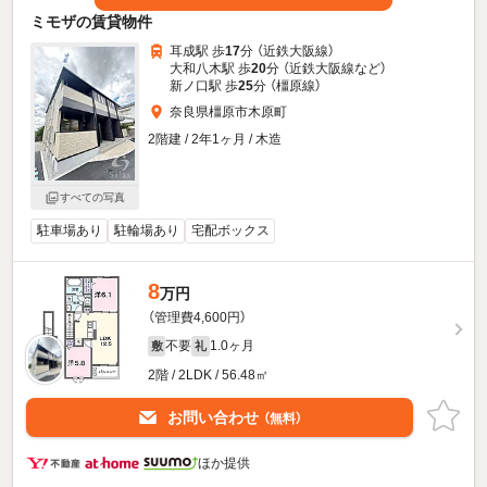
ミモザの賃貸物件
耳成駅 歩
17
分 （近鉄大阪線）
大和八木駅 歩
20
分 （近鉄大阪線
など
）
新ノ口駅 歩
25
分 （橿原線）
奈良県橿原市木原町
2階建 / 2年1ヶ月 / 木造
すべての写真
駐車場あり
駐輪場あり
宅配ボックス
8
万円
（管理費4,600円）
不要
1.0ヶ月
敷
礼
2階 / 2LDK / 56.48㎡
お問い合わせ
（無料）
ほか提供