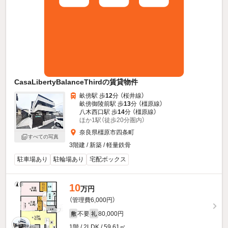
CasaLibertyBalanceThirdの賃貸物件
畝傍駅 歩
12
分 （桜井線）
畝傍御陵前駅 歩
13
分 （橿原線）
八木西口駅 歩
14
分 （橿原線）
ほか1駅（徒歩20分圏内）
奈良県橿原市四条町
すべての写真
3階建 / 新築 / 軽量鉄骨
駐車場あり
駐輪場あり
宅配ボックス
10
万円
（管理費6,000円）
不要
80,000円
敷
礼
1階 / 2LDK / 59.61㎡