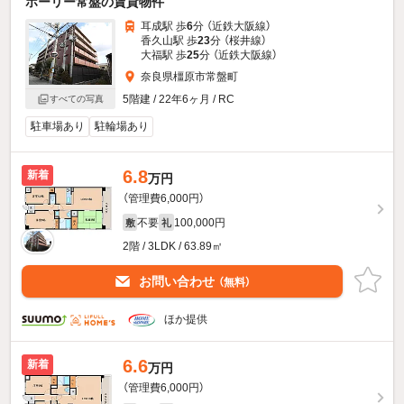
ホーリー常盤の賃貸物件
耳成駅 歩
6
分 （近鉄大阪線）
香久山駅 歩
23
分 （桜井線）
大福駅 歩
25
分 （近鉄大阪線）
奈良県橿原市常盤町
5階建 / 22年6ヶ月 / RC
すべての写真
駐車場あり
駐輪場あり
6.8
新着
万円
（管理費6,000円）
不要
100,000円
敷
礼
2階 / 3LDK / 63.89㎡
お問い合わせ
（無料）
ほか提供
6.6
新着
万円
（管理費6,000円）