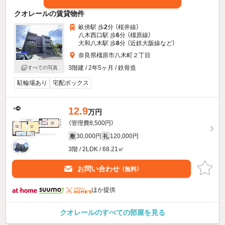
クオレールの賃貸物件
畝傍駅 歩
2
分 （桜井線）
八木西口駅 歩
6
分 （橿原線）
大和八木駅 歩
8
分 （近鉄大阪線
など
）
奈良県橿原市八木町２丁目
3階建 / 2年5ヶ月 / 鉄骨造
すべての写真
駐輪場あり
宅配ボックス
12.9
万円
（管理費8,500円）
30,000円
120,000円
敷
礼
3階 / 2LDK / 68.21㎡
お問い合わせ
（無料）
ほか提供
クオレールのすべての部屋を見る