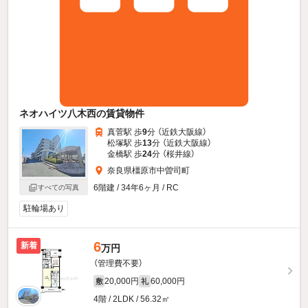
ネオハイツ八木西の賃貸物件
真菅駅 歩
9
分 （近鉄大阪線）
松塚駅 歩
13
分 （近鉄大阪線）
金橋駅 歩
24
分 （桜井線）
奈良県橿原市中曽司町
6階建 / 34年6ヶ月 / RC
すべての写真
駐輪場あり
6
新着
万円
（管理費不要）
20,000円
60,000円
敷
礼
4階 / 2LDK / 56.32㎡