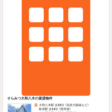
そらみつ大和八木の賃貸物件
大和八木駅 歩
10
分 （近鉄大阪線
など
）
畝傍駅 歩
14
分 （桜井線）