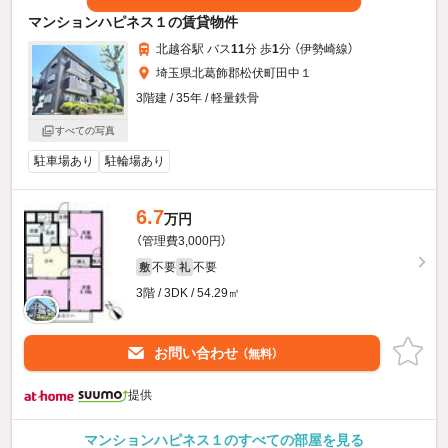
マンションハピネス１の賃貸物件
北越谷駅 バス
11
分 歩
1
分 （伊勢崎線）
埼玉県北葛飾郡松伏町田中１
3階建 / 35年 / 軽量鉄骨
すべての写真
駐車場あり
駐輪場あり
6.7
万円
（管理費3,000円）
不要
不要
敷
礼
3階 / 3DK / 54.29㎡
お問い合わせ
（無料）
提供
マンションハピネス１のすべての部屋を見る