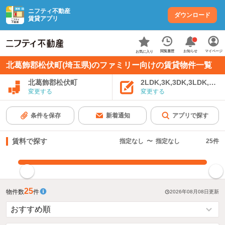
ニフティ不動産
ダウンロード
賃貸アプリ
お知らせ
閲覧履歴
マイページ
お気に入り
北葛飾郡松伏町(埼玉県)のファミリー向けの賃貸物件一覧
北葛飾郡松伏町
2LDK,3K,3DK,3LDK,4K
変更する
変更する
条件を保存
新着通知
アプリで探す
賃料で探す
指定なし
〜
指定なし
25
件
指定した賃料で絞り込む
25
物件数
件
2026年08月08日
更新