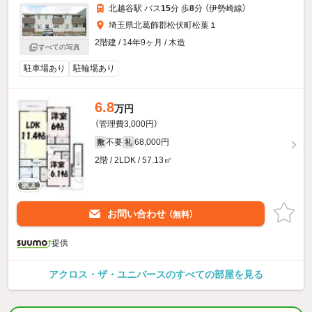
北越谷駅 バス
15
分 歩
8
分 （伊勢崎線）
埼玉県北葛飾郡松伏町松葉１
2階建 / 14年9ヶ月 / 木造
すべての写真
駐車場あり
駐輪場あり
6.8
万円
（管理費3,000円）
不要
68,000円
敷
礼
2階 / 2LDK / 57.13㎡
お問い合わせ
（無料）
提供
アクロス・ザ・ユニバースのすべての部屋を見る