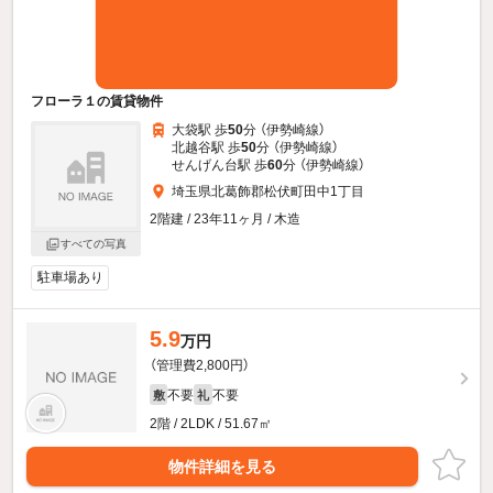
フローラ１の賃貸物件
大袋駅 歩
50
分 （伊勢崎線）
北越谷駅 歩
50
分 （伊勢崎線）
せんげん台駅 歩
60
分 （伊勢崎線）
埼玉県北葛飾郡松伏町田中1丁目
2階建 / 23年11ヶ月 / 木造
すべての写真
駐車場あり
5.9
万円
（管理費2,800円）
不要
不要
敷
礼
2階 / 2LDK / 51.67㎡
物件詳細を見る