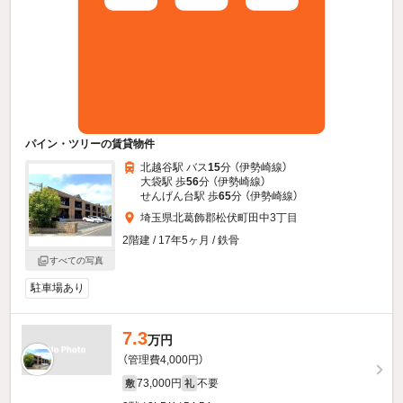
パイン・ツリーの賃貸物件
北越谷駅 バス
15
分 （伊勢崎線）
大袋駅 歩
56
分 （伊勢崎線）
せんげん台駅 歩
65
分 （伊勢崎線）
埼玉県北葛飾郡松伏町田中3丁目
2階建 / 17年5ヶ月 / 鉄骨
すべての写真
駐車場あり
7.3
万円
（管理費4,000円）
73,000円
不要
敷
礼