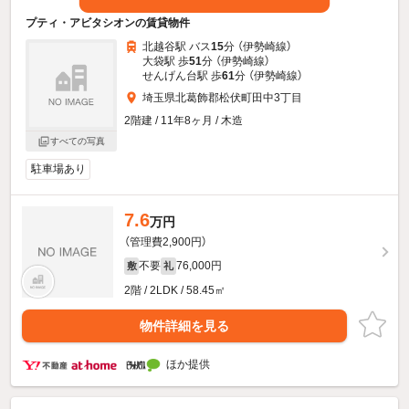
プティ・アビタシオンの賃貸物件
北越谷駅 バス
15
分 （伊勢崎線）
大袋駅 歩
51
分 （伊勢崎線）
せんげん台駅 歩
61
分 （伊勢崎線）
埼玉県北葛飾郡松伏町田中3丁目
2階建 / 11年8ヶ月 / 木造
すべての写真
駐車場あり
7.6
万円
（管理費2,900円）
不要
76,000円
敷
礼
2階 / 2LDK / 58.45㎡
物件詳細を見る
ほか提供