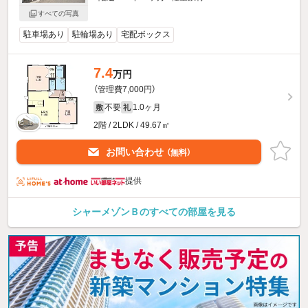
すべての写真
駐車場あり
駐輪場あり
宅配ボックス
7.4
万円
（管理費7,000円）
不要
1.0ヶ月
敷
礼
2階 / 2LDK / 49.67㎡
お問い合わせ
（無料）
提供
シャーメゾンＢのすべての部屋を見る