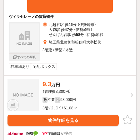
ヴィラセレーノの賃貸物件
北越谷駅 歩
46
分 （伊勢崎線）
大袋駅 歩
47
分 （伊勢崎線）
せんげん台駅 歩
58
分 （伊勢崎線）
埼玉県北葛飾郡松伏町大字松伏
3階建 / 新築 / 木造
すべての写真
駐車場あり
宅配ボックス
9.3
万円
（管理費3,300円）
不要
93,000円
敷
礼
3階 / 2LDK / 61.08㎡
物件詳細を見る
ほか提供