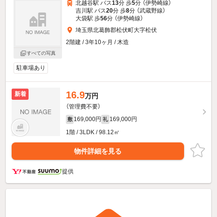
北越谷駅 バス
13
分 歩
5
分 （伊勢崎線）
吉川駅 バス
20
分 歩
8
分 （武蔵野線）
大袋駅 歩
56
分 （伊勢崎線）
埼玉県北葛飾郡松伏町大字松伏
2階建 / 3年10ヶ月 / 木造
すべての写真
駐車場あり
16.9
新着
万円
（管理費不要）
169,000円
169,000円
敷
礼
1階 / 3LDK / 98.12㎡
物件詳細を見る
提供