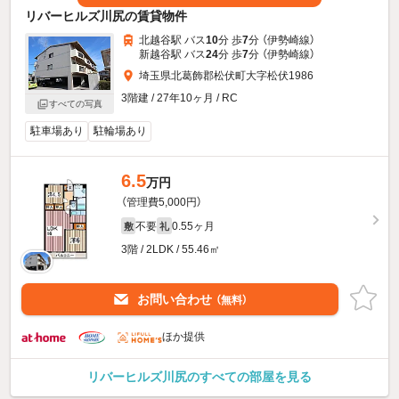
リバーヒルズ川尻の賃貸物件
北越谷駅 バス
10
分 歩
7
分 （伊勢崎線）
新越谷駅 バス
24
分 歩
7
分 （伊勢崎線）
埼玉県北葛飾郡松伏町大字松伏1986
3階建 / 27年10ヶ月 / RC
すべての写真
駐車場あり
駐輪場あり
6.5
万円
（管理費5,000円）
不要
0.55ヶ月
敷
礼
3階 / 2LDK / 55.46㎡
お問い合わせ
（無料）
ほか提供
リバーヒルズ川尻のすべての部屋を見る