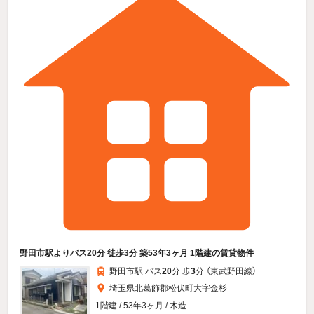
野田市駅よりバス20分 徒歩3分 築53年3ヶ月 1階建の賃貸物件
野田市駅 バス
20
分 歩
3
分 （東武野田線）
埼玉県北葛飾郡松伏町大字金杉
1階建 / 53年3ヶ月 / 木造