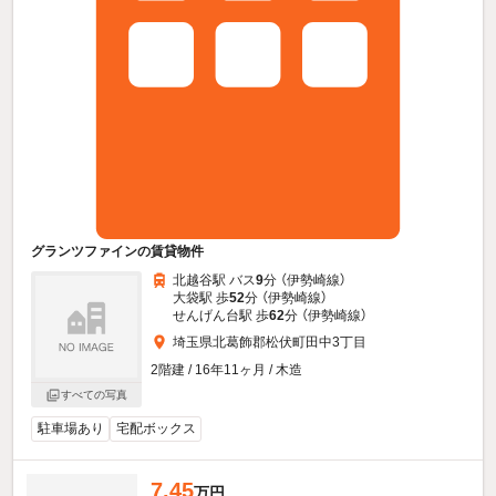
グランツファインの賃貸物件
北越谷駅 バス
9
分 （伊勢崎線）
大袋駅 歩
52
分 （伊勢崎線）
せんげん台駅 歩
62
分 （伊勢崎線）
埼玉県北葛飾郡松伏町田中3丁目
2階建 / 16年11ヶ月 / 木造
すべての写真
駐車場あり
宅配ボックス
7.45
万円