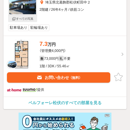
埼玉県北葛飾郡松伏町田中２
2階建 / 26年4ヶ月 / 鉄筋コン
すべての写真
駐車場あり
駐輪場あり
7.3
万円
（管理費4,000円）
73,000円
不要
敷
礼
1階 / 3DK / 55.46㎡
お問い合わせ
（無料）
提供
ベルフォーレ松伏のすべての部屋を見る