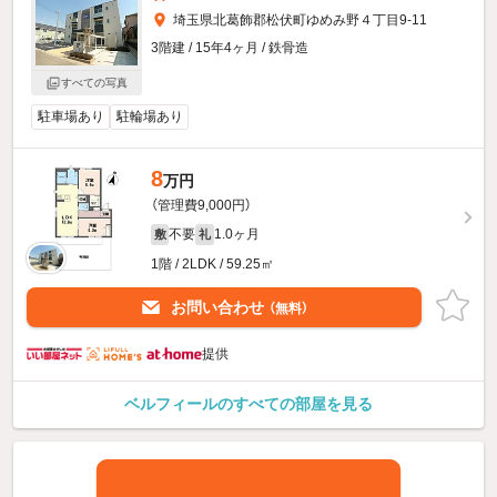
埼玉県北葛飾郡松伏町ゆめみ野４丁目9-11
3階建 / 15年4ヶ月 / 鉄骨造
すべての写真
駐車場あり
駐輪場あり
8
万円
（管理費9,000円）
不要
1.0ヶ月
敷
礼
1階 / 2LDK / 59.25㎡
お問い合わせ
（無料）
提供
ベルフィールのすべての部屋を見る