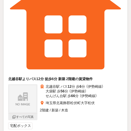
北越谷駅よりバス12分 徒歩6分 新築 2階建の賃貸物件
北越谷駅 バス
12
分 歩
6
分 （伊勢崎線）
大袋駅 歩
56
分 （伊勢崎線）
せんげん台駅 歩
66
分 （伊勢崎線）
埼玉県北葛飾郡松伏町大字松伏
2階建 / 新築 / 木造
すべての写真
宅配ボックス