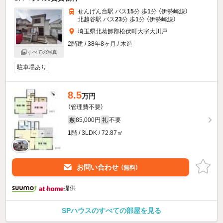
せんげん台駅 バス
15
分 歩
1
分 （伊勢崎線）
北越谷駅 バス
23
分 歩
1
分 （伊勢崎線）
埼玉県北葛飾郡松伏町大字大川戸
2階建 / 38年8ヶ月 / 木造
すべての写真
駐車場あり
8.5
万円
（管理費不要）
85,000円
不要
敷
礼
1階 / 3LDK / 72.87㎡
お問い合わせ
（無料）
提供
SPハウスのすべての部屋を見る