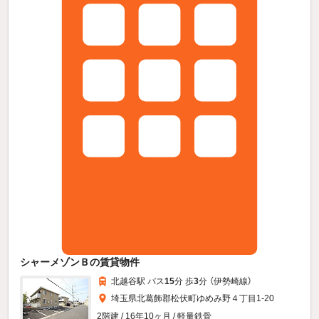
シャーメゾンＢの賃貸物件
北越谷駅 バス
15
分 歩
3
分 （伊勢崎線）
埼玉県北葛飾郡松伏町ゆめみ野４丁目1-20
2階建 / 16年10ヶ月 / 軽量鉄骨