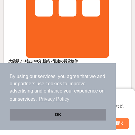
大袋駅より徒歩48分 新築 2階建の賃貸物件
大袋駅 歩
48
分 （伊勢崎線）
北越谷駅 歩
49
分 （伊勢崎線）
By using our services, you agree that we and
せんげん台駅 歩
59
分 （伊勢崎線）
our
partners
use cookies to improve
埼玉県北葛飾郡松伏町大字松伏
advertising and enhance your experience on
2階建 / 新築 / 木造
すべての写真
アプリに切り替えて、サクサクお部屋探し
our services.
Privacy Policy
駐車場あり
駐輪場あり
宅配ボックス
会員登録なしですぐ使える。マップ検索やお気に入り保存など、
アプリ限定の便利な機能が使えます！
OK
9.5
万円
Web版で続行
アプリを開く
市区町村を変更
絞り込み条件を変更
（管理費3,300円）
不要
95,000円
敷
礼