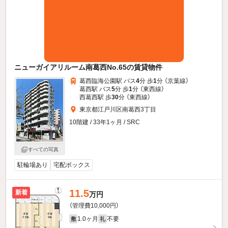
ニューガイアリルーム南葛西No.65の賃貸物件
葛西臨海公園駅 バス
4
分 歩
1
分 （京葉線）
葛西駅 バス
5
分 歩
1
分 （東西線）
西葛西駅 歩
30
分 （東西線）
東京都江戸川区南葛西3丁目
10階建 / 33年1ヶ月 / SRC
すべての写真
駐輪場あり
宅配ボックス
11.5
新着
万円
（管理費10,000円）
1.0ヶ月
不要
敷
礼