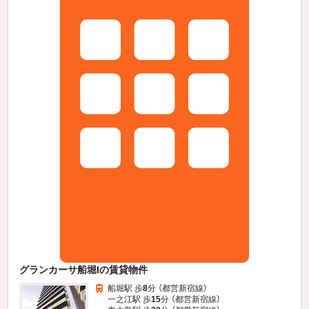
グランカーサ船堀Iの賃貸物件
船堀駅 歩
8
分 （都営新宿線）
一之江駅 歩
15
分 （都営新宿線）