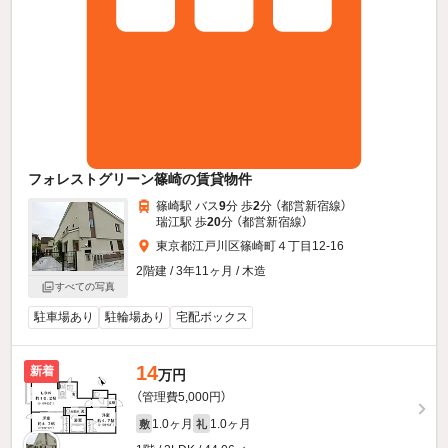
フォレストグリーン篠崎の賃貸物件
篠崎駅 バス
9
分 歩
2
分 （都営新宿線）
瑞江駅 歩
20
分 （都営新宿線）
東京都江戸川区篠崎町４丁目12-16
2階建 / 3年11ヶ月 / 木造
すべての写真
駐車場あり
駐輪場あり
宅配ボックス
14
新着
万円
（管理費5,000円）
1.0ヶ月
1.0ヶ月
敷
礼