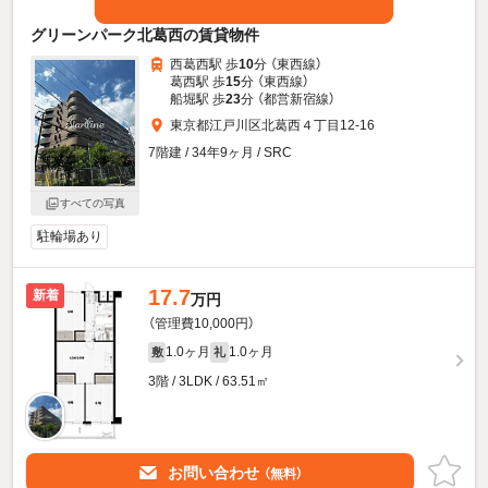
グリーンパーク北葛西の賃貸物件
西葛西駅 歩
10
分 （東西線）
葛西駅 歩
15
分 （東西線）
船堀駅 歩
23
分 （都営新宿線）
東京都江戸川区北葛西４丁目12-16
7階建 / 34年9ヶ月 / SRC
すべての写真
駐輪場あり
17.7
新着
万円
（管理費10,000円）
1.0ヶ月
1.0ヶ月
敷
礼
3階 / 3LDK / 63.51㎡
お問い合わせ
（無料）