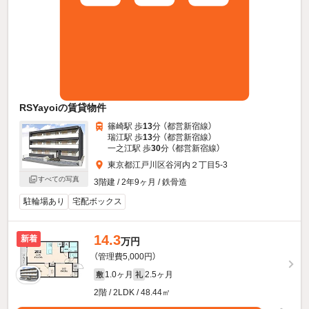
RSYayoiの賃貸物件
篠崎駅 歩
13
分 （都営新宿線）
瑞江駅 歩
13
分 （都営新宿線）
一之江駅 歩
30
分 （都営新宿線）
東京都江戸川区谷河内２丁目5-3
すべての写真
3階建 / 2年9ヶ月 / 鉄骨造
駐輪場あり
宅配ボックス
14.3
新着
万円
（管理費5,000円）
1.0ヶ月
2.5ヶ月
敷
礼
2階 / 2LDK / 48.44㎡