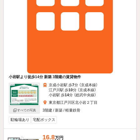
小岩駅より徒歩14分 新築 3階建の賃貸物件
京成小岩駅 歩
7
分 （京成本線）
江戸川駅 歩
10
分 （京成本線）
小岩駅 歩
14
分 （総武中央線）
東京都江戸川区北小岩２丁目
3階建 / 新築 / 軽量鉄骨
すべての写真
駐輪場あり
宅配ボックス
16.8
万円