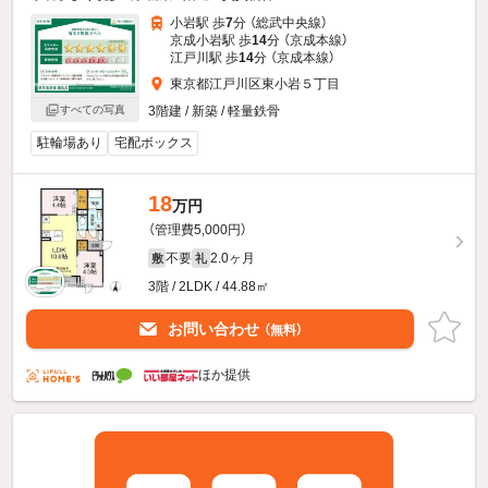
小岩駅 歩
7
分 （総武中央線）
京成小岩駅 歩
14
分 （京成本線）
江戸川駅 歩
14
分 （京成本線）
東京都江戸川区東小岩５丁目
すべての写真
3階建 / 新築 / 軽量鉄骨
駐輪場あり
宅配ボックス
18
万円
（管理費5,000円）
不要
2.0ヶ月
敷
礼
3階 / 2LDK / 44.88㎡
お問い合わせ
（無料）
ほか提供