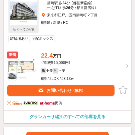
篠崎駅 歩
24
分 （都営新宿線）
一之江駅 歩
26
分 （都営新宿線）
東京都江戸川区南篠崎町２丁目
6階建 / 新築 / RC
すべての写真
駐輪場あり
宅配ボックス
22.4
新着
万円
（管理費15,000円）
不要
不要
敷
礼
6階 / 2LDK / 58.13㎡
お問い合わせ
（無料）
提供
グランカーサ瑞江のすべての部屋を見る