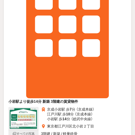
小岩駅より徒歩14分 新築 3階建の賃貸物件
京成小岩駅 歩
7
分 （京成本線）
江戸川駅 歩
10
分 （京成本線）
小岩駅 歩
14
分 （総武中央線）
東京都江戸川区北小岩２丁目
3階建 / 新築 / 軽量鉄骨
すべての写真