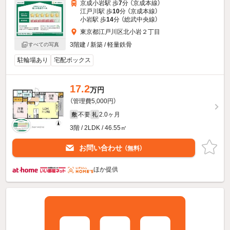
京成小岩駅 歩
7
分 （京成本線）
江戸川駅 歩
10
分 （京成本線）
小岩駅 歩
14
分 （総武中央線）
東京都江戸川区北小岩２丁目
3階建 / 新築 / 軽量鉄骨
すべての写真
駐輪場あり
宅配ボックス
17.2
万円
（管理費5,000円）
不要
2.0ヶ月
敷
礼
3階 / 2LDK / 46.55㎡
お問い合わせ
（無料）
ほか提供