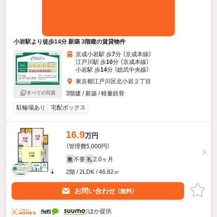
小岩駅より徒歩14分 新築 3階建の賃貸物件
京成小岩駅 歩
7
分 （京成本線）
江戸川駅 歩
10
分 （京成本線）
小岩駅 歩
14
分 （総武中央線）
東京都江戸川区北小岩２丁目
3階建 / 新築 / 軽量鉄骨
すべての写真
駐輪場あり
宅配ボックス
16.9
万円
（管理費5,000円）
不要
2.0ヶ月
敷
礼
2階 / 2LDK / 46.82㎡
お問い合わせ
（無料）
ほか提供