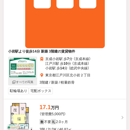
小岩駅より徒歩14分 新築 3階建の賃貸物件
京成小岩駅 歩
7
分 （京成本線）
江戸川駅 歩
10
分 （京成本線）
小岩駅 歩
14
分 （総武中央線）
東京都江戸川区北小岩２丁目
3階建 / 新築 / 軽量鉄骨
すべての写真
駐輪場あり
宅配ボックス
17.1
万円
（管理費5,000円）
不要
2.0ヶ月
敷
礼
3階 / 2LDK / 46.82㎡