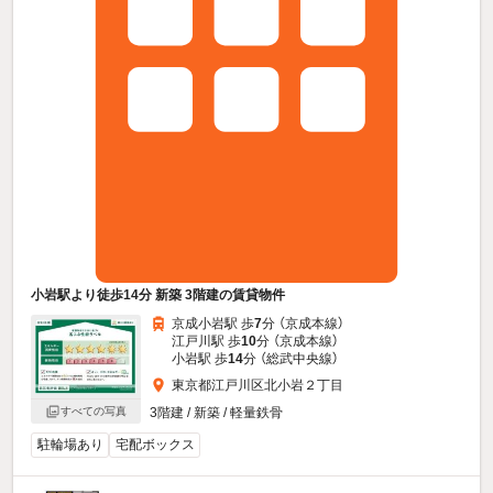
小岩駅より徒歩14分 新築 3階建の賃貸物件
京成小岩駅 歩
7
分 （京成本線）
江戸川駅 歩
10
分 （京成本線）
小岩駅 歩
14
分 （総武中央線）
東京都江戸川区北小岩２丁目
3階建 / 新築 / 軽量鉄骨
すべての写真
駐輪場あり
宅配ボックス