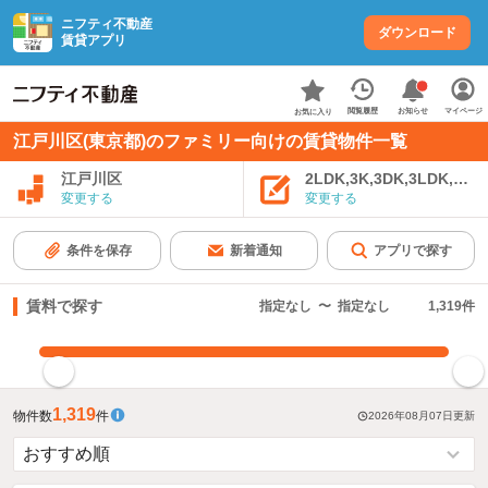
ニフティ不動産
ダウンロード
賃貸アプリ
お知らせ
閲覧履歴
マイページ
お気に入り
江戸川区(東京都)のファミリー向けの賃貸物件一覧
江戸川区
2LDK,3K,3DK,3LDK,4K
変更する
変更する
条件を保存
新着通知
アプリで探す
賃料で探す
指定なし
〜
指定なし
1,319
件
指定した賃料で絞り込む
1,319
物件数
件
2026年08月07日
更新