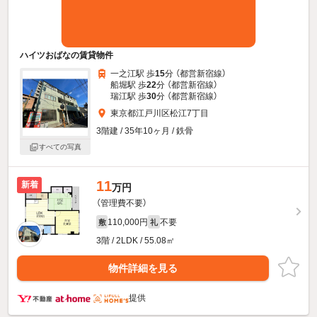
ハイツおばなの賃貸物件
一之江駅 歩
15
分 （都営新宿線）
船堀駅 歩
22
分 （都営新宿線）
瑞江駅 歩
30
分 （都営新宿線）
東京都江戸川区松江7丁目
3階建 / 35年10ヶ月 / 鉄骨
すべての写真
11
新着
万円
（管理費不要）
110,000円
不要
敷
礼
3階 / 2LDK / 55.08㎡
物件詳細を見る
提供