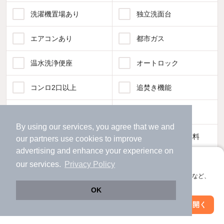
洗濯機置場あり
独立洗面台
エアコンあり
都市ガス
温水洗浄便座
オートロック
コンロ2口以上
追焚き機能
TV付インターホン
角部屋
By using our services, you agree that we and
新着のみ
インターネット無料
our
partners
use cookies to improve
advertising and enhance your experience on
アプリに切り替えて、サクサクお部屋探し
our services.
Privacy Policy
該当件数:
物件一覧に反映
1,319
会員登録なしですぐ使える。マップ検索やお気に入り保存など、
件
アプリ限定の便利な機能が使えます！
OK
Web版で続行
アプリを開く
市区町村を変更
絞り込み条件を変更