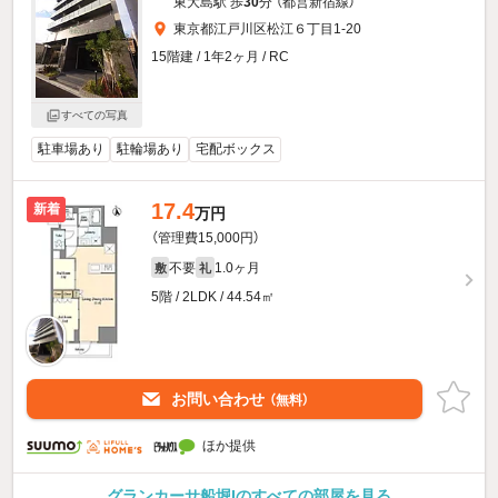
東大島駅 歩
30
分 （都営新宿線）
東京都江戸川区松江６丁目1-20
15階建 / 1年2ヶ月 / RC
すべての写真
駐車場あり
駐輪場あり
宅配ボックス
17.4
新着
万円
（管理費15,000円）
不要
1.0ヶ月
敷
礼
5階 / 2LDK / 44.54㎡
お問い合わせ
（無料）
ほか提供
グランカーサ船堀Iのすべての部屋を見る