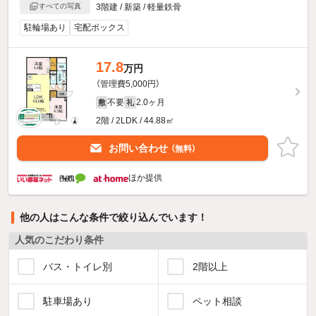
すべての写真
3階建 / 新築 / 軽量鉄骨
駐輪場あり
宅配ボックス
17.8
万円
（管理費5,000円）
不要
2.0ヶ月
敷
礼
2階 / 2LDK / 44.88㎡
お問い合わせ
（無料）
ほか提供
他の人はこんな条件で絞り込んでいます！
人気のこだわり条件
バス・トイレ別
2階以上
駐車場あり
ペット相談