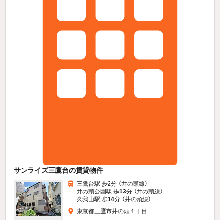
サンライズ三鷹台の賃貸物件
三鷹台駅 歩
2
分 （井の頭線）
井の頭公園駅 歩
13
分 （井の頭線）
久我山駅 歩
14
分 （井の頭線）
東京都三鷹市井の頭１丁目