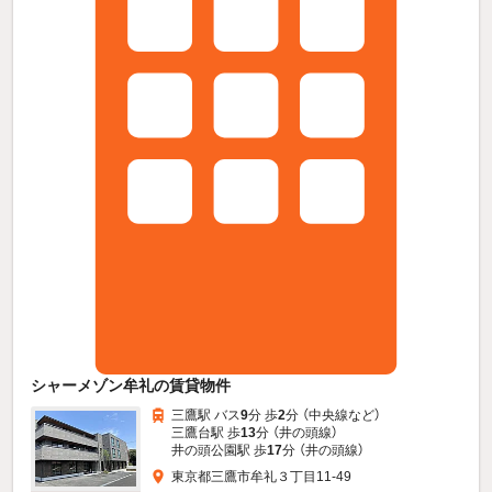
シャーメゾン牟礼の賃貸物件
三鷹駅 バス
9
分 歩
2
分 （中央線
など
）
三鷹台駅 歩
13
分 （井の頭線）
井の頭公園駅 歩
17
分 （井の頭線）
東京都三鷹市牟礼３丁目11-49