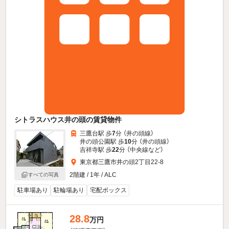
シトラスハウス井の頭の賃貸物件
三鷹台駅 歩
7
分 （井の頭線）
井の頭公園駅 歩
10
分 （井の頭線）
吉祥寺駅 歩
22
分 （中央線
など
）
東京都三鷹市井の頭2丁目22-8
2階建 / 1年 / ALC
すべての写真
駐車場あり
駐輪場あり
宅配ボックス
28.8
万円