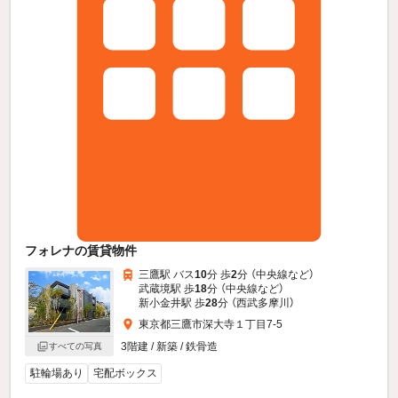
フォレナの賃貸物件
三鷹駅 バス
10
分 歩
2
分 （中央線
など
）
武蔵境駅 歩
18
分 （中央線
など
）
新小金井駅 歩
28
分 （西武多摩川）
東京都三鷹市深大寺１丁目7-5
3階建 / 新築 / 鉄骨造
すべての写真
駐輪場あり
宅配ボックス