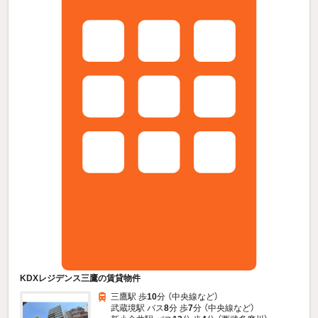
KDXレジデンス三鷹の賃貸物件
三鷹駅 歩
10
分 （中央線
など
）
武蔵境駅 バス
8
分 歩
7
分 （中央線
など
）