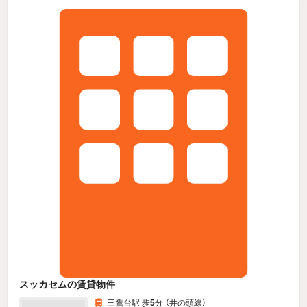
スッカセムの賃貸物件
三鷹台駅 歩
5
分 （井の頭線）