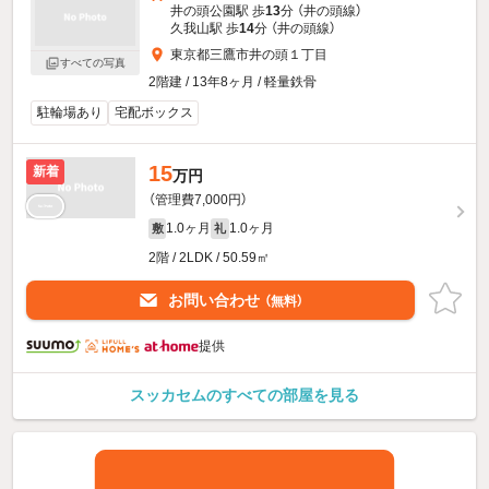
井の頭公園駅 歩
13
分 （井の頭線）
久我山駅 歩
14
分 （井の頭線）
東京都三鷹市井の頭１丁目
すべての写真
2階建 / 13年8ヶ月 / 軽量鉄骨
駐輪場あり
宅配ボックス
15
新着
万円
（管理費7,000円）
1.0ヶ月
1.0ヶ月
敷
礼
2階 / 2LDK / 50.59㎡
お問い合わせ
（無料）
提供
スッカセムのすべての部屋を見る