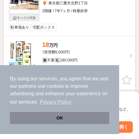
東京都三鷹市北野1丁目
2階建 / 7年7ヶ月 / 軽量鉄骨
すべての写真
駐車場あり
宅配ボックス
18
万円
（管理費6,000円）
不要
180,000円
敷
礼
2階 / 3LDK / 69.11㎡
By using our services, you agree that we and
物件詳細を見る
our
partners
use cookies to improve
advertising and enhance your experience on
ほか提供
アプリに切り替えて、サクサクお部屋探し
our services.
Privacy Policy
会員登録なしですぐ使える。マップ検索やお気に入り保存など、
アプリ限定の便利な機能が使えます！
OK
Web版で続行
アプリを開く
市区町村を変更
絞り込み条件を変更