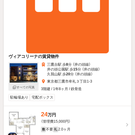
ヴィアコリーナの賃貸物件
三鷹台駅 歩
8
分 （井の頭線）
井の頭公園駅 歩
15
分 （井の頭線）
久我山駅 歩
20
分 （井の頭線）
東京都三鷹市牟礼３丁目1-3
すべての写真
3階建 / 1年8ヶ月 / 鉄骨造
駐輪場あり
宅配ボックス
24
万円
（管理費15,000円）
不要
2.0ヶ月
敷
礼