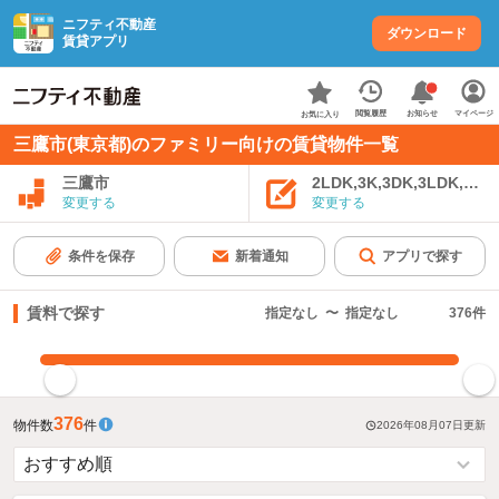
ニフティ不動産
ダウンロード
賃貸アプリ
お知らせ
閲覧履歴
マイページ
お気に入り
三鷹市(東京都)のファミリー向けの賃貸物件一覧
三鷹市
2LDK,3K,3DK,3LDK,4K
変更する
変更する
条件を保存
新着通知
アプリで探す
賃料で探す
指定なし
〜
指定なし
376
件
指定した賃料で絞り込む
376
物件数
件
2026年08月07日
更新