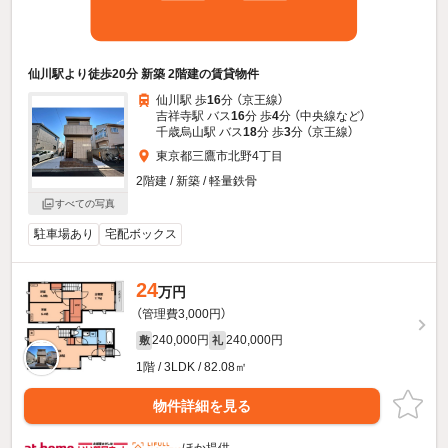
仙川駅より徒歩20分 新築 2階建の賃貸物件
仙川駅 歩
16
分 （京王線）
吉祥寺駅 バス
16
分 歩
4
分 （中央線
など
）
千歳烏山駅 バス
18
分 歩
3
分 （京王線）
東京都三鷹市北野4丁目
2階建 / 新築 / 軽量鉄骨
すべての写真
駐車場あり
宅配ボックス
24
万円
（管理費3,000円）
240,000円
240,000円
敷
礼
1階 / 3LDK / 82.08㎡
物件詳細を見る
ほか提供