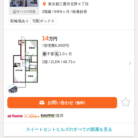
東京都三鷹市北野４丁目
2階建 / 6年6ヶ月 / 軽量鉄骨
すべての写真
駐輪場あり
宅配ボックス
14
万円
（管理費6,000円）
不要
1.0ヶ月
敷
礼
1階 / 2LDK / 48.73㎡
お問い合わせ
（無料）
提供
スイートセントヒルズのすべての部屋を見る