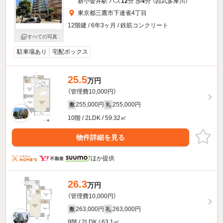
新小金井駅 バス
12
分 歩
4
分 （西武多摩川）
東京都三鷹市下連雀4丁目
12階建 / 6年3ヶ月 / 鉄筋コンクリート
すべての写真
駐車場あり
宅配ボックス
25.5
万円
（管理費10,000円）
255,000円
255,000円
敷
礼
10階 / 2LDK / 59.32㎡
物件詳細を見る
ほか提供
26.3
万円
（管理費10,000円）
263,000円
263,000円
敷
礼
9階 / 2LDK / 63.1㎡