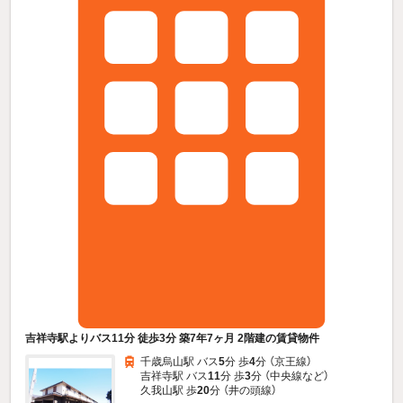
吉祥寺駅よりバス11分 徒歩3分 築7年7ヶ月 2階建の賃貸物件
千歳烏山駅 バス
5
分 歩
4
分 （京王線）
吉祥寺駅 バス
11
分 歩
3
分 （中央線
など
）
久我山駅 歩
20
分 （井の頭線）