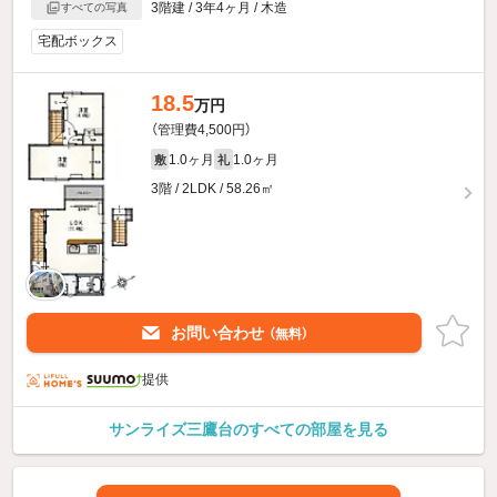
3階建 / 3年4ヶ月 / 木造
すべての写真
宅配ボックス
18.5
万円
（管理費4,500円）
1.0ヶ月
1.0ヶ月
敷
礼
3階 / 2LDK / 58.26㎡
お問い合わせ
（無料）
提供
サンライズ三鷹台のすべての部屋を見る