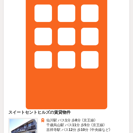
スイートセントヒルズの賃貸物件
仙川駅 バス
1
分 歩
8
分 （京王線）
千歳烏山駅 バス
11
分 歩
5
分 （京王線）
吉祥寺駅 バス
12
分 歩
10
分 （中央線
など
）