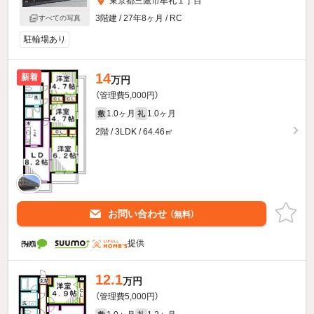
東京都三鷹市牟礼１丁目
3階建 / 27年8ヶ月 / RC
すべての写真
駐輪場あり
14
新着
万円
（管理費5,000円）
1.0ヶ月
1.0ヶ月
敷
礼
2階 / 3LDK / 64.46㎡
お問い合わせ
（無料）
提供
12.1
万円
（管理費5,000円）