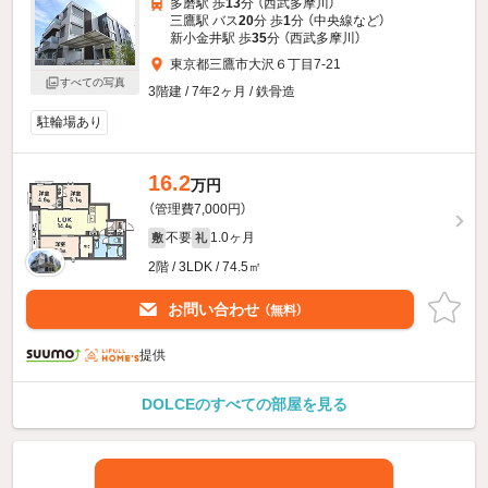
多磨駅 歩
13
分 （西武多摩川）
三鷹駅 バス
20
分 歩
1
分 （中央線
など
）
新小金井駅 歩
35
分 （西武多摩川）
東京都三鷹市大沢６丁目7-21
すべての写真
3階建 / 7年2ヶ月 / 鉄骨造
駐輪場あり
16.2
万円
（管理費7,000円）
不要
1.0ヶ月
敷
礼
2階 / 3LDK / 74.5㎡
お問い合わせ
（無料）
提供
DOLCEのすべての部屋を見る