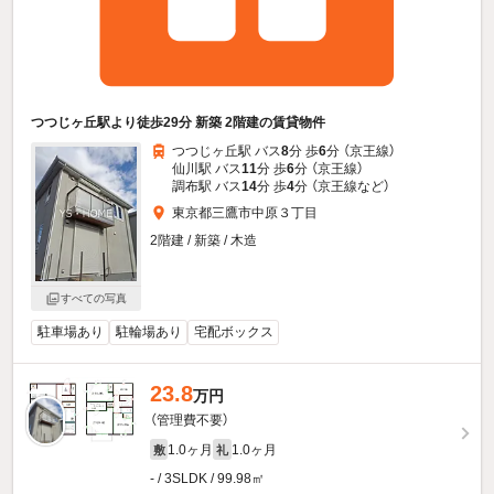
つつじヶ丘駅より徒歩29分 新築 2階建の賃貸物件
つつじヶ丘駅 バス
8
分 歩
6
分 （京王線）
仙川駅 バス
11
分 歩
6
分 （京王線）
調布駅 バス
14
分 歩
4
分 （京王線
など
）
東京都三鷹市中原３丁目
2階建 / 新築 / 木造
すべての写真
駐車場あり
駐輪場あり
宅配ボックス
23.8
万円
（管理費不要）
1.0ヶ月
1.0ヶ月
敷
礼
- / 3SLDK / 99.98㎡