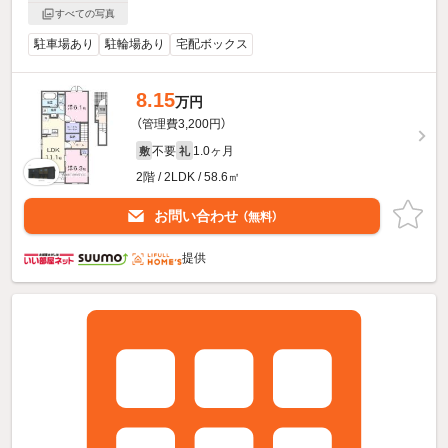
すべての写真
駐車場あり
駐輪場あり
宅配ボックス
8.15
万円
（管理費3,200円）
不要
1.0ヶ月
敷
礼
2階 / 2LDK / 58.6㎡
お問い合わせ
（無料）
提供