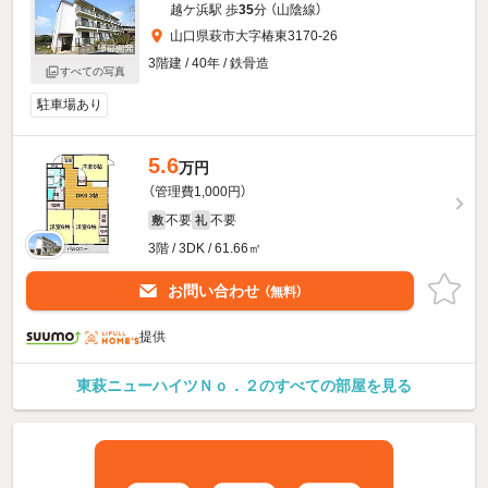
越ケ浜駅 歩
35
分 （山陰線）
山口県萩市大字椿東3170-26
3階建 / 40年 / 鉄骨造
すべての写真
駐車場あり
5.6
万円
（管理費1,000円）
不要
不要
敷
礼
3階 / 3DK / 61.66㎡
お問い合わせ
（無料）
提供
東萩ニューハイツＮｏ．２のすべての部屋を見る