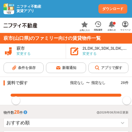
ニフティ不動産
ダウンロード
賃貸アプリ
お知らせ
閲覧履歴
マイページ
お気に入り
萩市(山口県)のファミリー向けの賃貸物件一覧
萩市
2LDK,3K,3DK,3LDK,4K
変更する
変更する
条件を保存
新着通知
アプリで探す
賃料で探す
指定なし
〜
指定なし
28
件
指定した賃料で絞り込む
28
物件数
件
2026年08月06日
更新