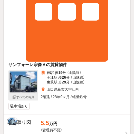
サンフォーレ宗像Ａの賃貸物件
萩駅 歩
19
分 （山陰線）
玉江駅 歩
26
分 （山陰線）
東萩駅 歩
29
分 （山陰線）
山口県萩市大字江向
2階建 / 28年9ヶ月 / 軽量鉄骨
すべての写真
駐車場あり
5.5
万円
（管理費不要）