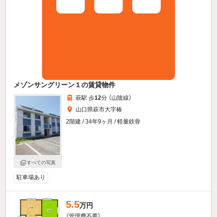
メゾンサングリーン１の賃貸物件
萩駅 歩
12
分 （山陰線）
山口県萩市大字椿
2階建 / 34年9ヶ月 / 軽量鉄骨
すべての写真
駐車場あり
5.5
万円
（管理費不要）