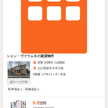
シェン・ヴァウムＢの賃貸物件
萩駅 歩
19
分 （山陰線）
山口県萩市大字川島
2階建 / 17年11ヶ月 / 木造
すべての写真
駐車場あり
駐輪場あり
5.9
万円