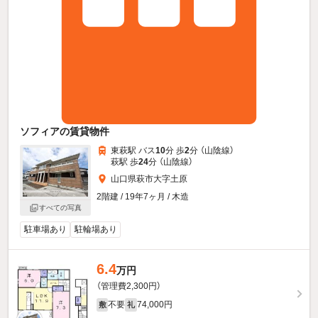
ソフィアの賃貸物件
東萩駅 バス
10
分 歩
2
分 （山陰線）
萩駅 歩
24
分 （山陰線）
山口県萩市大字土原
2階建 / 19年7ヶ月 / 木造
すべての写真
駐車場あり
駐輪場あり
6.4
万円
（管理費2,300円）
不要
74,000円
敷
礼