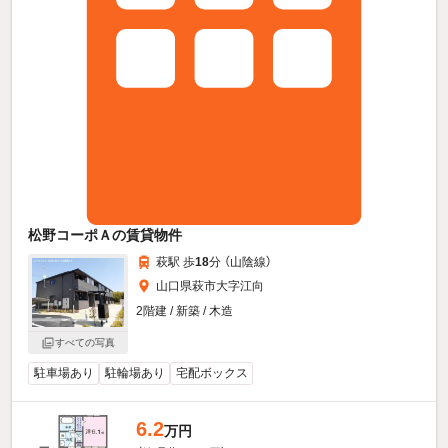
松野コーポＡの賃貸物件
萩駅 歩
18
分 （山陰線）
山口県萩市大字江向
2階建 / 新築 / 木造
すべての写真
駐車場あり
駐輪場あり
宅配ボックス
6.2
万円