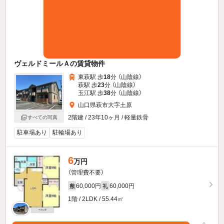
ヴェルドミールＡの賃貸物件
東萩駅 歩
18
分 （山陰線）
萩駅 歩
23
分 （山陰線）
玉江駅 歩
38
分 （山陰線）
山口県萩市大字土原
2階建 / 23年10ヶ月 / 軽量鉄骨
すべての写真
駐車場あり
駐輪場あり
6
万円
（管理費不要）
60,000円
60,000円
敷
礼
1階 / 2LDK / 55.44㎡