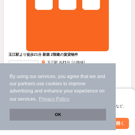
玉江駅より徒歩21分 新築 2階建の賃貸物件
玉江駅 歩
21
分 （山陰線）
山口県萩市大字河添
By using our services, you agree that we and
2階建 / 新築 / 木造
our
partners
use cookies to improve
すべての写真
advertising and enhance your experience on
駐車場あり
駐輪場あり
宅配ボックス
アプリに切り替えて、サクサクお部屋探し
our services.
Privacy Policy
会員登録なしですぐ使える。マップ検索やお気に入り保存など、
7.95
アプリ限定の便利な機能が使えます！
万円
OK
（管理費3,200円）
Web版で続行
アプリを開く
市区町村を変更
絞り込み条件を変更
不要
79,500円
敷
礼
2階 / 2LDK / 58.6㎡