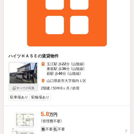
ハイツＨＡＳＥの賃貸物件
玉江駅 歩
22
分 （山陰線）
東萩駅 歩
36
分 （山陰線）
萩駅 歩
40
分 （山陰線）
山口県萩市大字堀内１区
2階建 / 50年8ヶ月 / 鉄骨
すべての写真
駐車場あり
駐輪場あり
5.8
万円
（管理費不要）
不要
不要
敷
礼