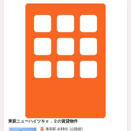
東萩ニューハイツＮｏ．２の賃貸物件
東萩駅 歩
15
分 （山陰線）