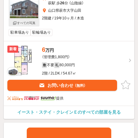
萩駅 歩
26
分 （山陰線）
山口県萩市大字山田
2階建 / 19年10ヶ月 / 木造
すべての写真
駐車場あり
駐輪場あり
6
新着
万円
（管理費1,800円）
不要
80,000円
敷
礼
2階 / 2LDK / 54.67㎡
お問い合わせ
（無料）
提供
イースト・ステイ・クレインＥのすべての部屋を見る