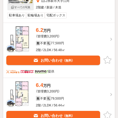
山口県萩市大字江向
2階建 / 新築 / 木造
すべての写真
駐車場あり
駐輪場あり
宅配ボックス
6.2
万円
（管理費3,200円）
不要
77,500円
敷
礼
2階 / 2LDK / 56.48㎡
お問い合わせ
（無料）
提供
6.4
万円
（管理費3,200円）
不要
79,500円
敷
礼
2階 / 2LDK / 56.44㎡
お問い合わせ
（無料）