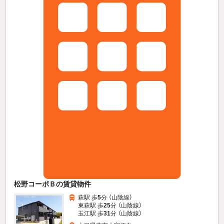
松野コーポＢの賃貸物件
萩駅 歩
5
分 （山陰線）
東萩駅 歩
25
分 （山陰線）
玉江駅 歩
31
分 （山陰線）