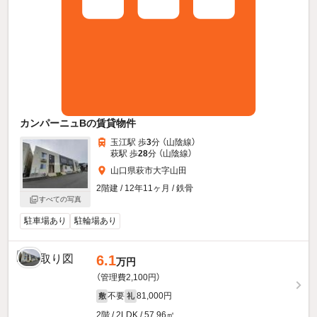
カンパーニュBの賃貸物件
玉江駅 歩
3
分 （山陰線）
萩駅 歩
28
分 （山陰線）
山口県萩市大字山田
2階建 / 12年11ヶ月 / 鉄骨
すべての写真
駐車場あり
駐輪場あり
6.1
万円
（管理費2,100円）
不要
81,000円
敷
礼
2階 / 2LDK / 57.96㎡