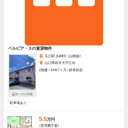
ベルピア・３の賃貸物件
玉江駅 歩
24
分 （山陰線）
山口県萩市大字江向
2階建 / 34年7ヶ月 / 鉄骨鉄筋
すべての写真
駐車場あり
5.5
万円
（管理費不要）