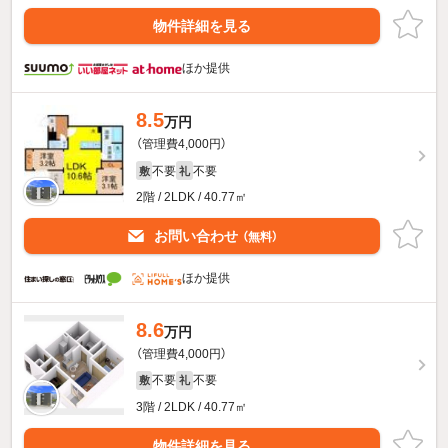
物件詳細を見る
ほか提供
8.5
万円
（管理費4,000円）
不要
不要
敷
礼
2階 / 2LDK / 40.77㎡
お問い合わせ
（無料）
ほか提供
8.6
万円
（管理費4,000円）
不要
不要
敷
礼
3階 / 2LDK / 40.77㎡
物件詳細を見る