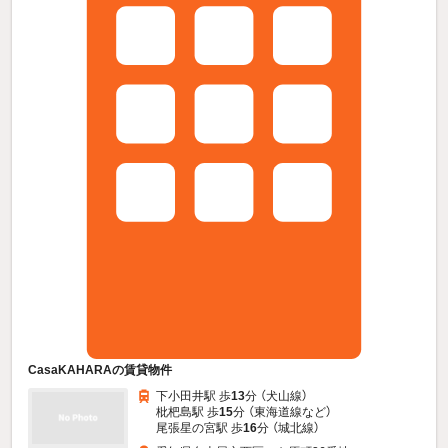
CasaKAHARAの賃貸物件
下小田井駅 歩
13
分 （犬山線）
枇杷島駅 歩
15
分 （東海道線
など
）
尾張星の宮駅 歩
16
分 （城北線）