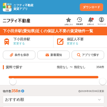
ニフティ不動産
ダウンロード
賃貸アプリ
お知らせ
閲覧履歴
マイページ
お気に入り
下小田井駅(愛知県)近くの保証人不要の賃貸物件一覧
下小田井駅
保証人不要
変更する
変更する
条件を保存
新着通知
アプリで探す
賃料で探す
指定なし
〜
指定なし
358
件
指定した賃料で絞り込む
358
物件数
件
2026年08月08日
更新