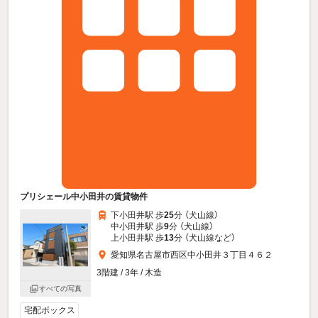
プリシェール中小田井の賃貸物件
下小田井駅 歩
25
分 （犬山線）
中小田井駅 歩
9
分 （犬山線）
上小田井駅 歩
13
分 （犬山線
など
）
愛知県名古屋市西区中小田井３丁目４６２
3階建 / 3年 / 木造
すべての写真
宅配ボックス