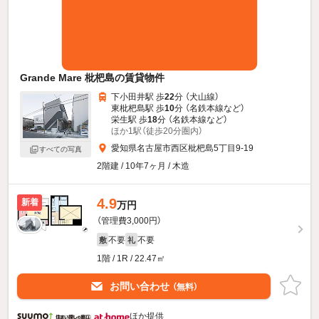
Grande Mare 枇杷島の賃貸物件
下小田井駅 歩
22
分 （犬山線）
東枇杷島駅 歩
10
分 （名鉄本線
など
）
栄生駅 歩
18
分 （名鉄本線
など
）
ほか1駅（徒歩20分圏内）
愛知県名古屋市西区枇杷島5丁目9-19
すべての写真
2階建 / 10年7ヶ月 / 木造
4.9
新着
万円
（管理費3,000円）
不要
不要
敷
礼
1階 / 1R / 22.47㎡
お問い合わせ
（無料）
ほか提供