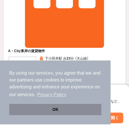
A・City東岸の賃貸物件
下小田井駅 歩
23
分 （犬山線）
庄内通駅 歩
14
分 （鶴舞線）
浄心駅 歩
18
分 （鶴舞線）
By using our services, you agree that we and
愛知県名古屋市西区東岸町2丁目
our
partners
use cookies to improve
5階建 / 5年6ヶ月 / 鉄筋コンクリート
advertising and enhance your experience on
すべての写真
アプリに切り替えて、サクサクお部屋探し
our services.
Privacy Policy
駐車場あり
宅配ボックス
会員登録なしですぐ使える。マップ検索やお気に入り保存など、
アプリ限定の便利な機能が使えます！
OK
4.9
万円
Web版で続行
アプリを開く
駅・沿線を変更
絞り込み条件を変更
（管理費7,000円）
不要
不要
敷
礼