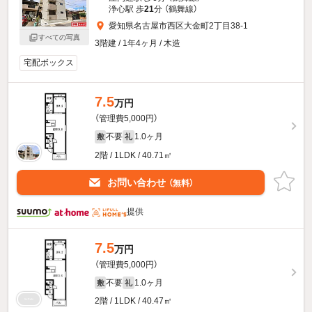
浄心駅 歩
21
分 （鶴舞線）
愛知県名古屋市西区大金町2丁目38-1
すべての写真
3階建 / 1年4ヶ月 / 木造
宅配ボックス
7.5
万円
（管理費5,000円）
不要
1.0ヶ月
敷
礼
2階 / 1LDK / 40.71㎡
お問い合わせ
（無料）
提供
7.5
万円
（管理費5,000円）
不要
1.0ヶ月
敷
礼
2階 / 1LDK / 40.47㎡