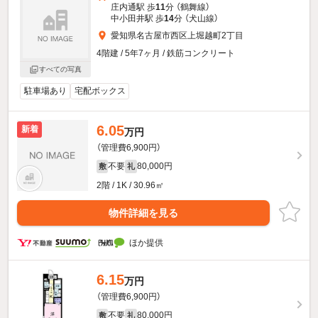
庄内通駅 歩
11
分 （鶴舞線）
中小田井駅 歩
14
分 （犬山線）
愛知県名古屋市西区上堀越町2丁目
4階建 / 5年7ヶ月 / 鉄筋コンクリート
すべての写真
駐車場あり
宅配ボックス
6.05
新着
万円
（管理費6,900円）
不要
80,000円
敷
礼
2階 / 1K / 30.96㎡
物件詳細を見る
ほか提供
6.15
万円
（管理費6,900円）
不要
80,000円
敷
礼