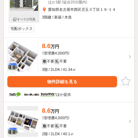
ほか1駅（徒歩20分圏内）
愛知県名古屋市西区児玉３丁目１９-１４
3階建 / 新築 / 木造
すべての写真
宅配ボックス
8.6
万円
（管理費4,000円）
不要
不要
敷
礼
3階 / 2LDK / 41.34㎡
物件詳細を見る
ほか提供
8.6
万円
（管理費4,000円）
不要
不要
敷
礼
2階 / 2LDK / 40.1㎡