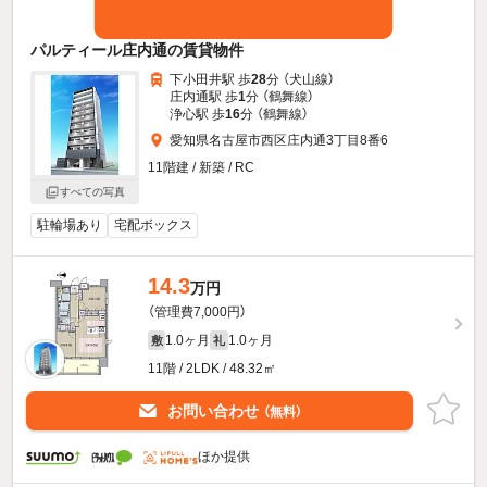
パルティール庄内通の賃貸物件
下小田井駅 歩
28
分 （犬山線）
庄内通駅 歩
1
分 （鶴舞線）
浄心駅 歩
16
分 （鶴舞線）
愛知県名古屋市西区庄内通3丁目8番6
11階建 / 新築 / RC
すべての写真
駐輪場あり
宅配ボックス
14.3
万円
（管理費7,000円）
1.0ヶ月
1.0ヶ月
敷
礼
11階 / 2LDK / 48.32㎡
お問い合わせ
（無料）
ほか提供