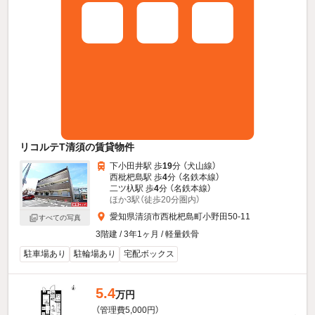
リコルテT清須の賃貸物件
下小田井駅 歩
19
分 （犬山線）
西枇杷島駅 歩
4
分 （名鉄本線）
二ツ杁駅 歩
4
分 （名鉄本線）
ほか3駅（徒歩20分圏内）
愛知県清須市西枇杷島町小野田50-11
すべての写真
3階建 / 3年1ヶ月 / 軽量鉄骨
駐車場あり
駐輪場あり
宅配ボックス
5.4
万円
（管理費5,000円）