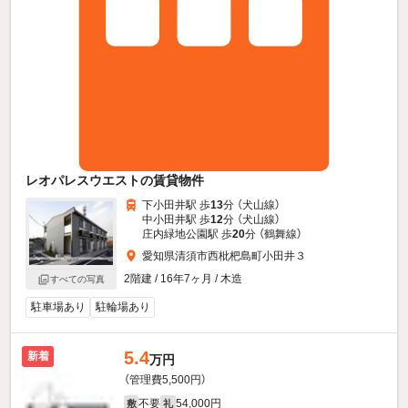
レオパレスウエストの賃貸物件
下小田井駅 歩
13
分 （犬山線）
中小田井駅 歩
12
分 （犬山線）
庄内緑地公園駅 歩
20
分 （鶴舞線）
愛知県清須市西枇杷島町小田井３
2階建 / 16年7ヶ月 / 木造
すべての写真
駐車場あり
駐輪場あり
5.4
新着
万円
（管理費5,500円）
不要
54,000円
敷
礼