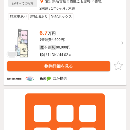
愛知県名古屋市西区こも原町36番地
すべての写真
2階建 / 1年6ヶ月 / 木造
駐車場あり
駐輪場あり
宅配ボックス
6.7
万円
（管理費4,600円）
不要
90,000円
敷
礼
1階 / 1LDK / 44.02㎡
物件詳細を見る
ほか提供