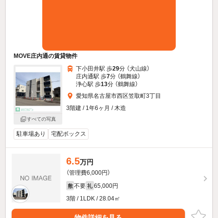
MOVE庄内通の賃貸物件
下小田井駅 歩
29
分 （犬山線）
庄内通駅 歩
7
分 （鶴舞線）
浄心駅 歩
13
分 （鶴舞線）
愛知県名古屋市西区笠取町3丁目
3階建 / 1年6ヶ月 / 木造
すべての写真
駐車場あり
宅配ボックス
6.5
万円
（管理費6,000円）
不要
65,000円
敷
礼
3階 / 1LDK / 28.04㎡
物件詳細を見る