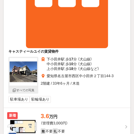
キャスティールユイの賃貸物件
下小田井駅 歩
17
分 （犬山線）
中小田井駅 歩
10
分 （犬山線）
上小田井駅 歩
18
分 （犬山線
など
）
愛知県名古屋市西区中小田井２丁目144-3
2階建 / 33年6ヶ月 / 木造
すべての写真
駐車場あり
駐輪場あり
3.6
新着
万円
（管理費3,000円）
不要
不要
敷
礼