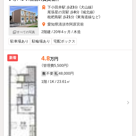
下小田井駅 歩
23
分 （犬山線）
尾張星の宮駅 歩
8
分 （城北線）
枇杷島駅 歩
21
分 （東海道線
など
）
愛知県清須市阿原宮前
2階建 / 20年4ヶ月 / 木造
すべての写真
駐車場あり
駐輪場あり
宅配ボックス
4.8
新着
万円
（管理費5,500円）
不要
48,000円
敷
礼
1階 / 1K / 23.61㎡