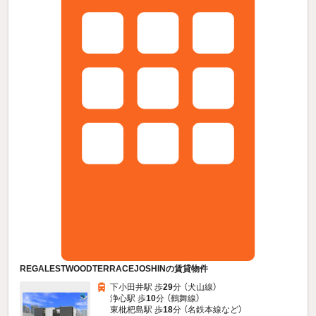
REGALESTWOODTERRACEJOSHINの賃貸物件
下小田井駅 歩
29
分 （犬山線）
浄心駅 歩
10
分 （鶴舞線）
東枇杷島駅 歩
18
分 （名鉄本線
など
）