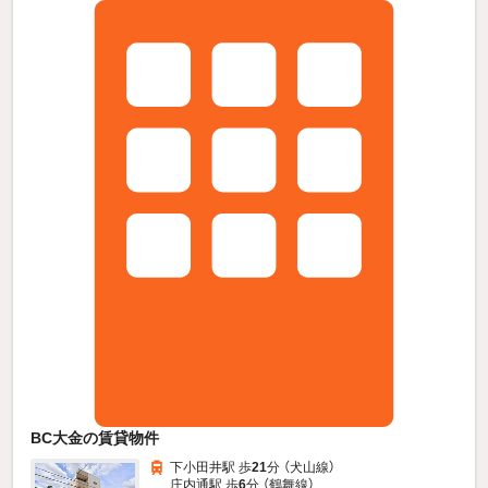
BC大金の賃貸物件
下小田井駅 歩
21
分 （犬山線）
庄内通駅 歩
6
分 （鶴舞線）