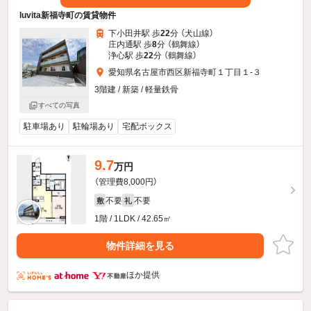
luvita新福寺町の賃貸物件
下小田井駅 歩
22
分 （犬山線）
庄内通駅 歩
8
分 （鶴舞線）
浄心駅 歩
22
分 （鶴舞線）
愛知県名古屋市西区新福寺町１丁目１-３
3階建 / 新築 / 軽量鉄骨
すべての写真
駐車場あり
駐輪場あり
宅配ボックス
9.7
万円
（管理費8,000円）
不要
不要
敷
礼
1階 / 1LDK / 42.65㎡
物件詳細を見る
ほか提供