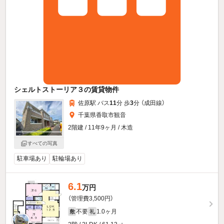
シェルトストーリア３の賃貸物件
佐原駅 バス
11
分 歩
3
分 （成田線）
千葉県香取市観音
2階建 / 11年9ヶ月 / 木造
すべての写真
駐車場あり
駐輪場あり
6.1
万円
（管理費3,500円）
不要
1.0ヶ月
敷
礼