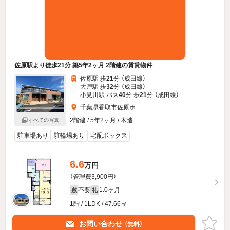
佐原駅より徒歩21分 築5年2ヶ月 2階建の賃貸物件
佐原駅 歩
21
分 （成田線）
大戸駅 歩
32
分 （成田線）
小見川駅 バス
40
分 歩
21
分 （成田線）
千葉県香取市佐原ホ
2階建 / 5年2ヶ月 / 木造
すべての写真
駐車場あり
駐輪場あり
宅配ボックス
6.6
万円
（管理費3,900円）
不要
1.0ヶ月
敷
礼
1階 / 1LDK / 47.66㎡
お問い合わせ
（無料）