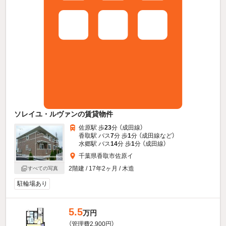
ソレイユ・ルヴァンの賃貸物件
佐原駅 歩
23
分 （成田線）
香取駅 バス
7
分 歩
1
分 （成田線
など
）
水郷駅 バス
14
分 歩
1
分 （成田線）
千葉県香取市佐原イ
2階建 / 17年2ヶ月 / 木造
すべての写真
駐輪場あり
5.5
万円
（管理費2,900円）