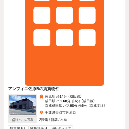
アンフィニ佐原Bの賃貸物件
佐原駅 歩
14
分 （成田線）
成田駅 バス
68
分 歩
6
分 （成田線）
京成成田駅 バス
68
分 歩
6
分 （京成本線）
千葉県香取市佐原ロ
2階建 / 新築 / 木造
すべての写真
駐車場あり
駐輪場あり
宅配ボックス