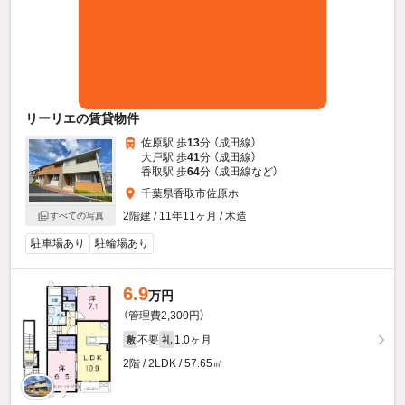
リーリエの賃貸物件
佐原駅 歩
13
分 （成田線）
大戸駅 歩
41
分 （成田線）
香取駅 歩
64
分 （成田線
など
）
千葉県香取市佐原ホ
2階建 / 11年11ヶ月 / 木造
すべての写真
駐車場あり
駐輪場あり
6.9
万円
（管理費2,300円）
不要
1.0ヶ月
敷
礼
2階 / 2LDK / 57.65㎡