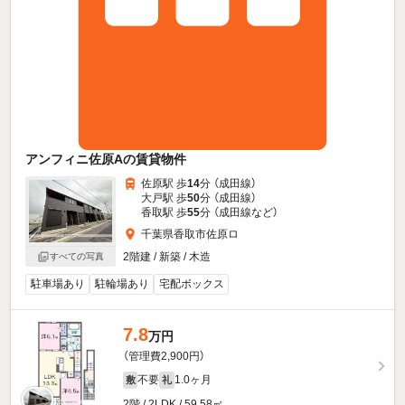
アンフィニ佐原Aの賃貸物件
佐原駅 歩
14
分 （成田線）
大戸駅 歩
50
分 （成田線）
香取駅 歩
55
分 （成田線
など
）
千葉県香取市佐原ロ
2階建 / 新築 / 木造
すべての写真
駐車場あり
駐輪場あり
宅配ボックス
7.8
万円
（管理費2,900円）
不要
1.0ヶ月
敷
礼
2階 / 2LDK / 59.58㎡