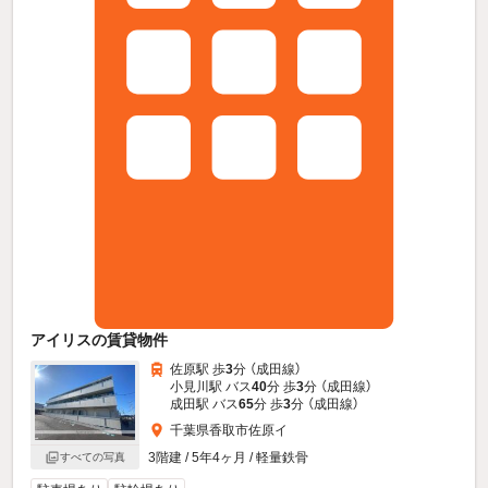
アイリスの賃貸物件
佐原駅 歩
3
分 （成田線）
小見川駅 バス
40
分 歩
3
分 （成田線）
成田駅 バス
65
分 歩
3
分 （成田線）
千葉県香取市佐原イ
3階建 / 5年4ヶ月 / 軽量鉄骨
すべての写真