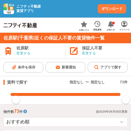
ニフティ不動産
ダウンロード
賃貸アプリ
お知らせ
閲覧履歴
マイページ
お気に入り
佐原駅(千葉県)近くの保証人不要の賃貸物件一覧
佐原駅
保証人不要
変更する
変更する
条件を保存
新着通知
アプリで探す
賃料で探す
指定なし
〜
指定なし
73
件
指定した賃料で絞り込む
73
物件数
件
2026年08月08日
更新