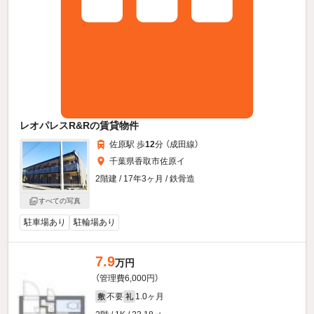
レオパレスR&Rの賃貸物件
佐原駅 歩
12
分 （成田線）
千葉県香取市佐原イ
2階建 / 17年3ヶ月 / 鉄骨造
すべての写真
駐車場あり
駐輪場あり
7.9
万円
（管理費6,000円）
不要
1.0ヶ月
敷
礼