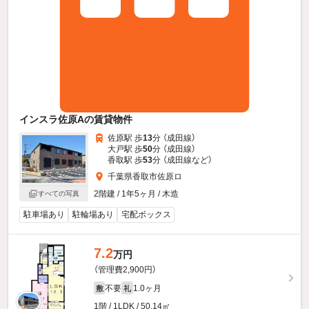
インスラ佐原Aの賃貸物件
佐原駅 歩
13
分 （成田線）
大戸駅 歩
50
分 （成田線）
香取駅 歩
53
分 （成田線
など
）
千葉県香取市佐原ロ
2階建 / 1年5ヶ月 / 木造
すべての写真
駐車場あり
駐輪場あり
宅配ボックス
7.2
万円
（管理費2,900円）
不要
1.0ヶ月
敷
礼
1階 / 1LDK / 50.14㎡