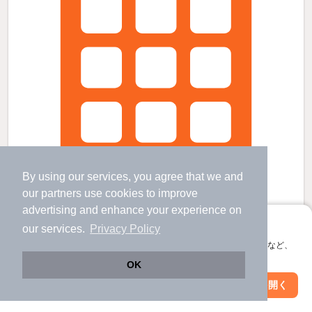
By using our services, you agree that we and
our
partners
use cookies to improve
advertising and enhance your experience on
アプリに切り替えて、サクサクお部屋探し
our services.
Privacy Policy
シャン・ド・フルールの賃貸物件
会員登録なしですぐ使える。マップ検索やお気に入り保存など、
アプリ限定の便利な機能が使えます！
佐原駅 バス
20
分 歩
7
分 （成田線）
OK
香取駅 歩
32
分 （成田線
など
）
Web版で続行
アプリを開く
駅・沿線を変更
絞り込み条件を変更
千葉県香取市佐原イ
すべての写真
2階建 / 17年5ヶ月 / 木造