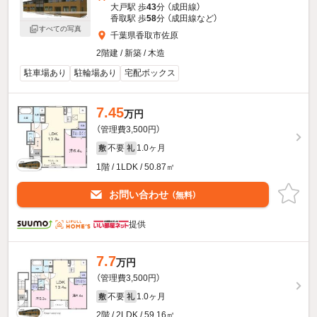
大戸駅 歩
43
分 （成田線）
香取駅 歩
58
分 （成田線
など
）
すべての写真
千葉県香取市佐原
2階建 / 新築 / 木造
駐車場あり
駐輪場あり
宅配ボックス
7.45
万円
（管理費3,500円）
不要
1.0ヶ月
敷
礼
1階 / 1LDK / 50.87㎡
お問い合わせ
（無料）
提供
7.7
万円
（管理費3,500円）
不要
1.0ヶ月
敷
礼
2階 / 2LDK / 59.16㎡