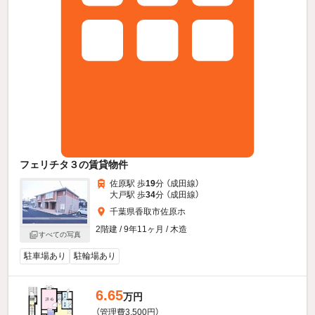
フェリチタ３の賃貸物件
佐原駅 歩
19
分 （成田線）
大戸駅 歩
34
分 （成田線）
千葉県香取市佐原ホ
2階建 / 9年11ヶ月 / 木造
すべての写真
駐車場あり
駐輪場あり
6.65
万円
（管理費3,500円）