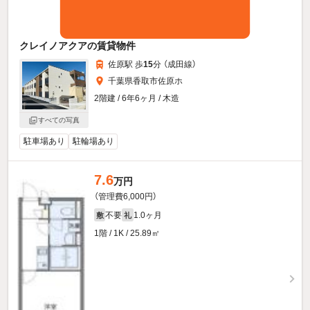
クレイノアクアの賃貸物件
佐原駅 歩
15
分 （成田線）
千葉県香取市佐原ホ
2階建 / 6年6ヶ月 / 木造
すべての写真
駐車場あり
駐輪場あり
7.6
万円
（管理費6,000円）
不要
1.0ヶ月
敷
礼
1階 / 1K / 25.89㎡