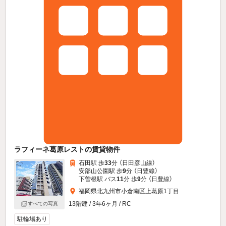
ラフィーネ葛原レストの賃貸物件
石田駅 歩
33
分 （日田彦山線）
安部山公園駅 歩
9
分 （日豊線）
下曽根駅 バス
11
分 歩
9
分 （日豊線）
福岡県北九州市小倉南区上葛原1丁目
13階建 / 3年6ヶ月 / RC
すべての写真
駐輪場あり