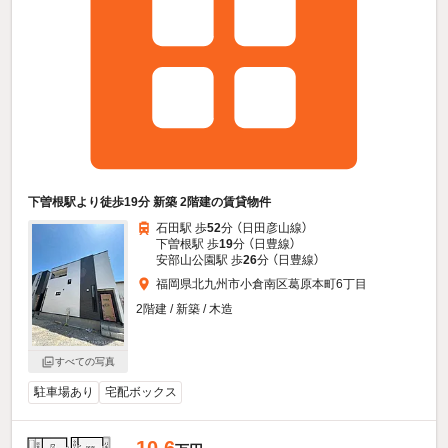
下曽根駅より徒歩19分 新築 2階建の賃貸物件
石田駅 歩
52
分 （日田彦山線）
下曽根駅 歩
19
分 （日豊線）
安部山公園駅 歩
26
分 （日豊線）
福岡県北九州市小倉南区葛原本町6丁目
2階建 / 新築 / 木造
すべての写真
駐車場あり
宅配ボックス