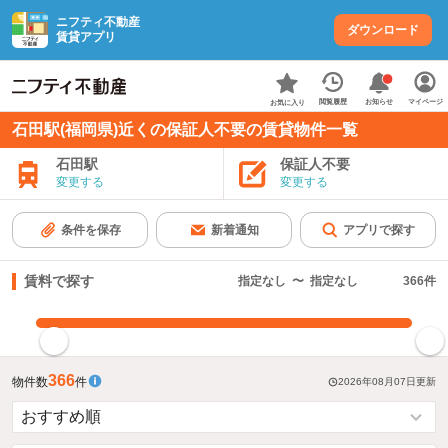
ニフティ不動産
ダウンロード
賃貸アプリ
お知らせ
閲覧履歴
マイページ
お気に入り
石田駅(福岡県)近くの保証人不要の賃貸物件一覧
石田駅
保証人不要
変更する
変更する
条件を保存
新着通知
アプリで探す
賃料で探す
指定なし
〜
指定なし
366
件
指定した賃料で絞り込む
366
物件数
件
2026年08月07日
更新