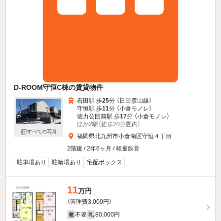
D-ROOM守恒C棟の賃貸物件
石田駅 歩
25
分 （日田彦山線）
守恒駅 歩
11
分 （小倉モノレ）
徳力公団前駅 歩
17
分 （小倉モノレ）
ほか2駅（徒歩20分圏内）
すべての写真
福岡県北九州市小倉南区守恒４丁目
2階建 / 2年6ヶ月 / 軽量鉄骨
駐車場あり
駐輪場あり
宅配ボックス
11
万円
（管理費3,000円）
不要
80,000円
敷
礼