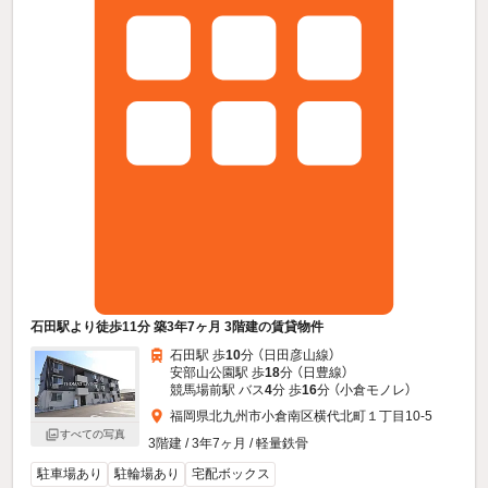
石田駅より徒歩11分 築3年7ヶ月 3階建の賃貸物件
石田駅 歩
10
分 （日田彦山線）
安部山公園駅 歩
18
分 （日豊線）
競馬場前駅 バス
4
分 歩
16
分 （小倉モノレ）
福岡県北九州市小倉南区横代北町１丁目10-5
すべての写真
3階建 / 3年7ヶ月 / 軽量鉄骨
駐車場あり
駐輪場あり
宅配ボックス