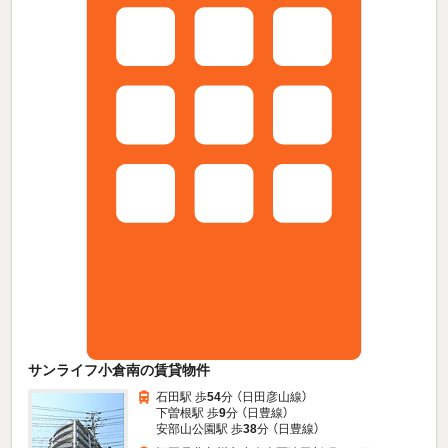
サンライフ小倉南の賃貸物件
石田駅 歩
54
分 （日田彦山線）
下曽根駅 歩
9
分 （日豊線）
安部山公園駅 歩
38
分 （日豊線）