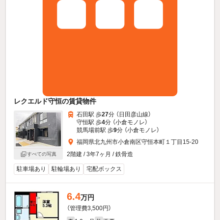
レクエルド守恒の賃貸物件
石田駅 歩
27
分 （日田彦山線）
守恒駅 歩
4
分 （小倉モノレ）
競馬場前駅 歩
9
分 （小倉モノレ）
福岡県北九州市小倉南区守恒本町１丁目15-20
2階建 / 3年7ヶ月 / 鉄骨造
すべての写真
駐車場あり
駐輪場あり
宅配ボックス
6.4
万円
（管理費3,500円）