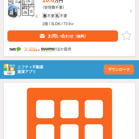
10.6
万円
（管理費不要）
不要
不要
敷
礼
1階 / 3LDK / 73.9㎡
お問い合わせ
（無料）
ほか提供
ニフティ不動産
ダウンロード
賃貸アプリ