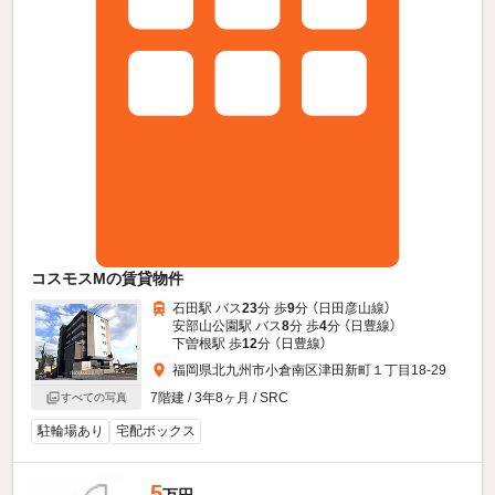
コスモスMの賃貸物件
石田駅 バス
23
分 歩
9
分 （日田彦山線）
安部山公園駅 バス
8
分 歩
4
分 （日豊線）
下曽根駅 歩
12
分 （日豊線）
福岡県北九州市小倉南区津田新町１丁目18-29
7階建 / 3年8ヶ月 / SRC
すべての写真
駐輪場あり
宅配ボックス
5
万円