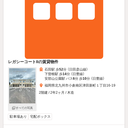
レガシーコートIIの賃貸物件
石田駅 歩
52
分 （日田彦山線）
下曽根駅 歩
14
分 （日豊線）
安部山公園駅 バス
6
分 歩
10
分 （日豊線）
福岡県北九州市小倉南区津田新町１丁目16-19
2階建 / 2年2ヶ月 / 木造
すべての写真
駐車場あり
宅配ボックス