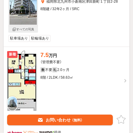
福岡県北九州市小倉南区津田新町１丁目2-28
8階建 / 32年2ヶ月 / SRC
すべての写真
駐車場あり
駐輪場あり
7.5
新着
万円
（管理費不要）
不要
2.0ヶ月
敷
礼
8階 / 2LDK / 58.63㎡
お問い合わせ
（無料）
提供