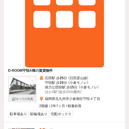
D-ROOM守恒A棟の賃貸物件
石田駅 歩
25
分 （日田彦山線）
守恒駅 歩
10
分 （小倉モノレ）
徳力公団前駅 歩
15
分 （小倉モノレ）
ほか2駅（徒歩20分圏内）
福岡県北九州市小倉南区守恒４丁目
すべての写真
2階建 / 2年7ヶ月 / 軽量鉄骨
駐車場あり
駐輪場あり
宅配ボックス