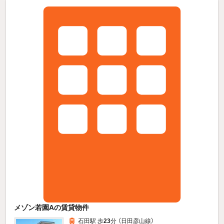
メゾン若園Aの賃貸物件
石田駅 歩
23
分 （日田彦山線）