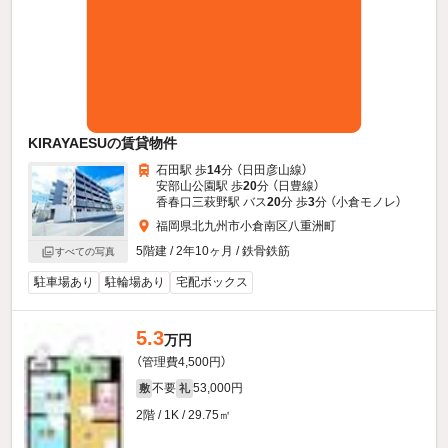
KIRAYAESUの賃貸物件
石田駅 歩
14
分 （日田彦山線）
安部山公園駅 歩
20
分 （日豊線）
香春口三萩野駅 バス
20
分 歩
3
分 （小倉モノレ）
福岡県北九州市小倉南区八重洲町
5階建 / 2年10ヶ月 / 鉄骨鉄筋
すべての写真
駐車場あり
駐輪場あり
宅配ボックス
5.3
万円
（管理費4,500円）
不要
53,000円
敷
礼
2階 / 1K / 29.75㎡