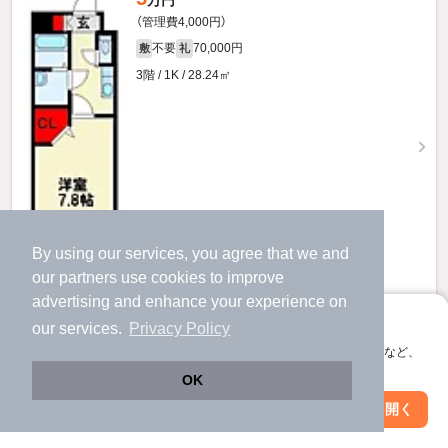
（管理費4,000円）
不要
70,000円
敷
礼
3階 / 1K / 28.24㎡
By using our services, you agree that we and
our
partners
use cookies to improve
advertising and enhance your experience on
アプリに切り替えて、サクサクお部屋探し
our services.
Privacy Policy
お問い合わせ
（無料）
会員登録なしですぐ使える。マップ検索やお気に入り保存など、
アプリ限定の便利な機能が使えます！
OK
ほか提供
Web版で続行
アプリを開く
駅・沿線を変更
絞り込み条件を変更
コスモスMのすべての部屋を見る