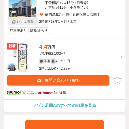
下曽根駅 バス
13
分 （日豊線）
北方駅 歩
15
分 （小倉モノレ）
福岡県北九州市小倉南区蜷田若園１
2階建 / 18年1ヶ月 / 木造
すべての写真
駐車場あり
駐輪場あり
4.4
新着
万円
（管理費2,100円）
不要
48,500円
敷
礼
2階 / 1LDK / 42.37㎡
お問い合わせ
（無料）
ほか提供
メゾン若園Aのすべての部屋を見る