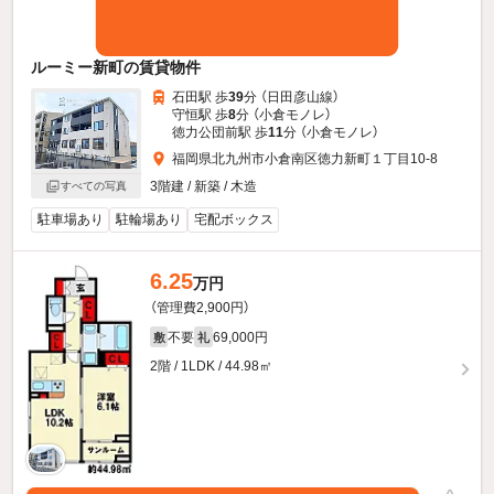
ルーミー新町の賃貸物件
石田駅 歩
39
分 （日田彦山線）
守恒駅 歩
8
分 （小倉モノレ）
徳力公団前駅 歩
11
分 （小倉モノレ）
福岡県北九州市小倉南区徳力新町１丁目10-8
3階建 / 新築 / 木造
すべての写真
駐車場あり
駐輪場あり
宅配ボックス
6.25
万円
（管理費2,900円）
不要
69,000円
敷
礼
2階 / 1LDK / 44.98㎡