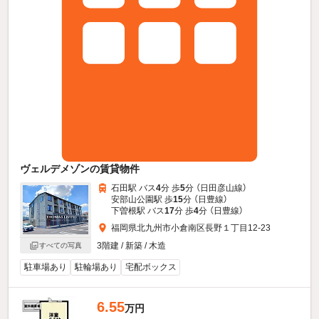
ヴェルデメゾンの賃貸物件
石田駅 バス
4
分 歩
5
分 （日田彦山線）
安部山公園駅 歩
15
分 （日豊線）
下曽根駅 バス
17
分 歩
4
分 （日豊線）
福岡県北九州市小倉南区長野１丁目12-23
3階建 / 新築 / 木造
すべての写真
駐車場あり
駐輪場あり
宅配ボックス
6.55
万円