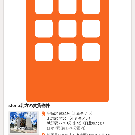
storia北方の賃貸物件
守恒駅 歩
24
分 （小倉モノレ）
北方駅 歩
5
分 （小倉モノレ）
城野駅 バス
3
分 歩
7
分 （日豊線
など
）
ほか1駅（徒歩20分圏内）