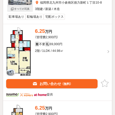
福岡県北九州市小倉南区徳力新町１丁目10-8
3階建 / 新築 / 木造
すべての写真
駐車場あり
駐輪場あり
宅配ボックス
6.25
万円
（管理費2,900円）
不要
69,000円
敷
礼
2階 / 1LDK / 44.98㎡
お問い合わせ
（無料）
提供
6.25
万円
（管理費2,900円）