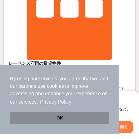
レーベンス守恒の賃貸物件
守恒駅 歩
5
分 （小倉モノレ）
競馬場前駅 歩
10
分 （小倉モノレ）
By using our services, you agree that we and
徳力公団前駅 歩
10
分 （小倉モノレ）
our
partners
use cookies to improve
福岡県北九州市小倉南区守恒本町１丁目17-3
advertising and enhance your experience on
5階建 / 3年2ヶ月 / RC
アプリに切り替えて、サクサクお部屋探し
our services.
Privacy Policy
すべての写真
会員登録なしですぐ使える。マップ検索やお気に入り保存など、
駐車場あり
駐輪場あり
宅配ボックス
アプリ限定の便利な機能が使えます！
OK
Web版で続行
アプリを開く
駅・沿線を変更
絞り込み条件を変更
10.1
万円
（管理費6,000円）