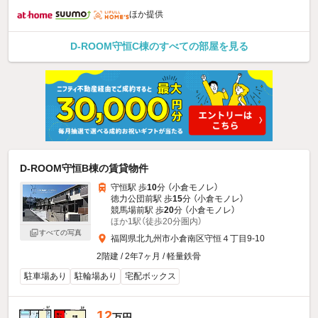
ほか提供
D-ROOM守恒C棟のすべての部屋を見る
D-ROOM守恒B棟の賃貸物件
守恒駅 歩
10
分 （小倉モノレ）
徳力公団前駅 歩
15
分 （小倉モノレ）
競馬場前駅 歩
20
分 （小倉モノレ）
ほか1駅（徒歩20分圏内）
すべての写真
福岡県北九州市小倉南区守恒４丁目9-10
2階建 / 2年7ヶ月 / 軽量鉄骨
駐車場あり
駐輪場あり
宅配ボックス
12
万円