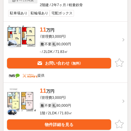
すべての写真
2階建 / 2年7ヶ月 / 軽量鉄骨
駐車場あり
駐輪場あり
宅配ボックス
11
万円
（管理費3,000円）
不要
80,000円
敷
礼
- / 2LDK / 71.83㎡
お問い合わせ
（無料）
提供
11
万円
（管理費3,000円）
不要
80,000円
敷
礼
1階 / 2LDK / 71.83㎡
物件詳細を見る