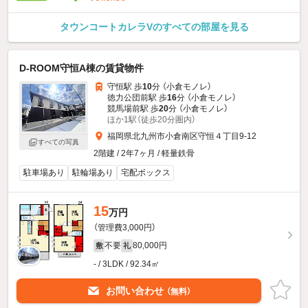
タウンコートカレラVのすべての部屋を見る
D-ROOM守恒A棟の賃貸物件
守恒駅 歩
10
分 （小倉モノレ）
徳力公団前駅 歩
16
分 （小倉モノレ）
競馬場前駅 歩
20
分 （小倉モノレ）
ほか1駅（徒歩20分圏内）
福岡県北九州市小倉南区守恒４丁目9-12
すべての写真
2階建 / 2年7ヶ月 / 軽量鉄骨
駐車場あり
駐輪場あり
宅配ボックス
15
万円
（管理費3,000円）
不要
80,000円
敷
礼
- / 3LDK / 92.34㎡
お問い合わせ
（無料）