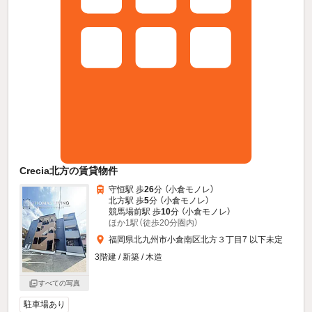
Crecia北方の賃貸物件
守恒駅 歩
26
分 （小倉モノレ）
北方駅 歩
5
分 （小倉モノレ）
競馬場前駅 歩
10
分 （小倉モノレ）
ほか1駅（徒歩20分圏内）
福岡県北九州市小倉南区北方３丁目7 以下未定
3階建 / 新築 / 木造
すべての写真
駐車場あり