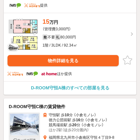
提供
15
万円
（管理費3,000円）
不要
80,000円
敷
礼
1階 / 3LDK / 92.34㎡
物件詳細を見る
ほか提供
D-ROOM守恒A棟のすべての部屋を見る
D-ROOM守恒C棟の賃貸物件
守恒駅 歩
10
分 （小倉モノレ）
徳力公団前駅 歩
16
分 （小倉モノレ）
競馬場前駅 歩
20
分 （小倉モノレ）
ほか2駅（徒歩20分圏内）
福岡県北九州市小倉南区守恒４丁目9-8