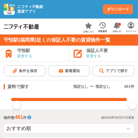
ニフティ不動産
ダウンロード
賃貸アプリ
お知らせ
閲覧履歴
マイページ
お気に入り
守恒駅(福岡県)近くの保証人不要の賃貸物件一覧
守恒駅
保証人不要
変更する
変更する
条件を保存
新着通知
アプリで探す
賃料で探す
指定なし
〜
指定なし
461
件
指定した賃料で絞り込む
461
物件数
件
2026年08月07日
更新