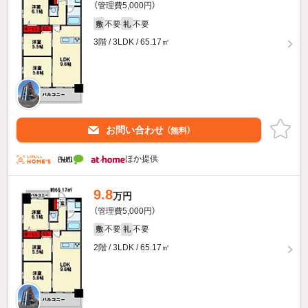
（管理費5,000円）
不要
不要
敷
礼
3階 / 3LDK / 65.17㎡
お問い合わせ
（無料）
ほか提供
9.8
万円
（管理費5,000円）
不要
不要
敷
礼
2階 / 3LDK / 65.17㎡