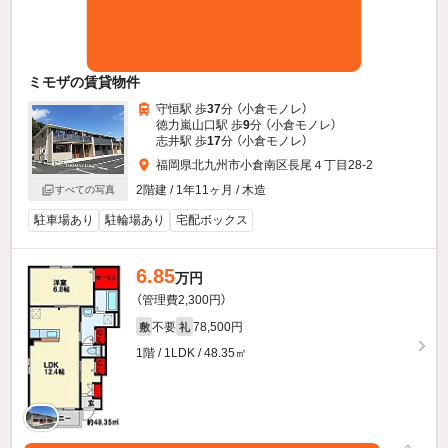
ミモザの賃貸物件
守恒駅 歩
37
分 （小倉モノレ）
徳力嵐山口駅 歩
9
分 （小倉モノレ）
志井駅 歩
17
分 （小倉モノレ）
福岡県北九州市小倉南区長尾４丁目28-2
2階建 / 1年11ヶ月 / 木造
すべての写真
駐車場あり
駐輪場あり
宅配ボックス
6.85
万円
（管理費2,300円）
不要
78,500円
敷
礼
1階 / 1LDK / 48.35㎡