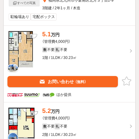
福岡県北九州市小倉南区北方３丁目2-9
すべての写真
3階建 / 2年1ヶ月 / 木造
駐輪場あり
宅配ボックス
5.1
万円
（管理費4,000円）
不要
不要
敷
礼
1階 / 1LDK / 30.23㎡
お問い合わせ
（無料）
ほか提供
5.2
万円
（管理費4,000円）
不要
不要
敷
礼
2階 / 1LDK / 30.23㎡