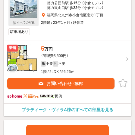
徳力公団前駅 歩
15
分 （小倉モノレ）
徳力嵐山口駅 歩
22
分 （小倉モノレ）
福岡県北九州市小倉南区南方1丁目
2階建 / 23年1ヶ月 / 鉄骨造
すべての写真
駐車場あり
5
新着
万円
（管理費3,500円）
不要
不要
敷
礼
1階 / 2LDK / 56.26㎡
お問い合わせ
（無料）
提供
プラティーク・ヴィラA棟のすべての部屋を見る