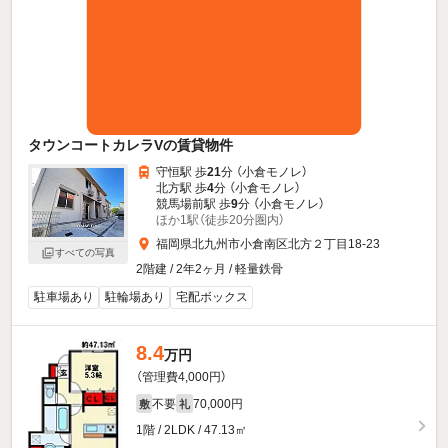
タウンコートカレラVの賃貸物件
守恒駅 歩
21
分 （小倉モノレ）
北方駅 歩
4
分 （小倉モノレ）
競馬場前駅 歩
9
分 （小倉モノレ）
ほか1駅（徒歩20分圏内）
福岡県北九州市小倉南区北方２丁目18-23
すべての写真
2階建 / 2年2ヶ月 / 軽量鉄骨
駐車場あり
駐輪場あり
宅配ボックス
8.4
万円
（管理費4,000円）
不要
70,000円
敷
礼
1階 / 2LDK / 47.13㎡