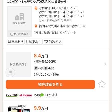
コンダクトレジデンスTOKURIKIの賃貸物件
守恒駅 歩
10
分 （小倉モノレ）
徳力公団前駅 歩
5
分 （小倉モノレ）
徳力嵐山口駅 歩
6
分 （小倉モノレ）
ほか1駅（徒歩20分圏内）
福岡県北九州市小倉南区徳力1丁目
6階建 / 新築 / 鉄筋コンクリート
すべての写真
駐車場あり
駐輪場あり
宅配ボックス
8.4
万円
（管理費5,000円）
不要
不要
敷
礼
6階 / 2LDK / 48.0㎡
物件詳細を見る
ほか提供
9.9
万円