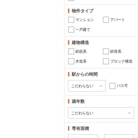
物件タイプ
マンション
アパート
一戸建て
建物構造
鉄筋系
鉄骨系
木造系
ブロック構造
駅からの時間
バス可
築年数
専有面積