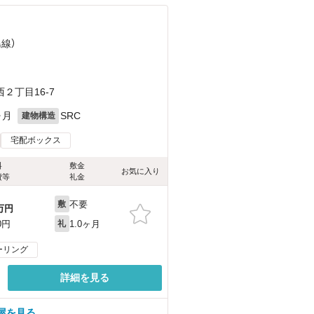
島線）
２丁目16-7
ヶ月
SRC
建物構造
宅配ボックス
料
敷金
お気に入り
費等
礼金
不要
敷
万円
1.0ヶ月
0円
礼
ーリング
詳細を見る
屋を見る