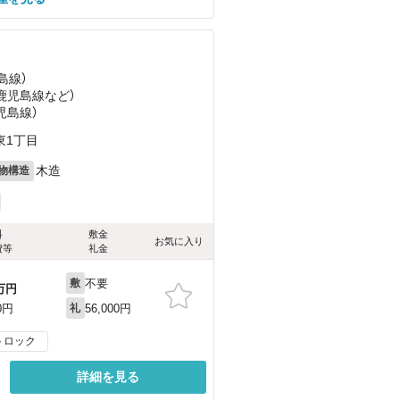
島線）
（鹿児島線
など
）
児島線）
東1丁目
木造
物構造
料
敷金
お気に入り
費等
礼金
不要
敷
万円
56,000円
0円
礼
トロック
詳細を見る