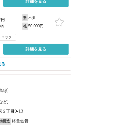
詳細を見る
不要
敷
万円
50,000円
0円
礼
トロック
詳細を見る
見る
島線）
など
）
２丁目9-13
軽量鉄骨
物構造