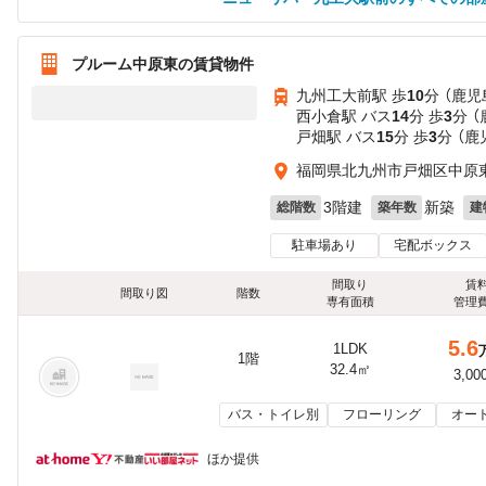
プルーム中原東の賃貸物件
九州工大前駅 歩
10
分 （鹿児
西小倉駅 バス
14
分 歩
3
分 
戸畑駅 バス
15
分 歩
3
分 （鹿
福岡県北九州市戸畑区中原
3階建
新築
総階数
築年数
建
駐車場あり
宅配ボックス
間取り
賃
間取り図
階数
専有面積
管理
5.6
1LDK
1階
32.4㎡
3,00
バス・トイレ別
フローリング
オー
ほか提供