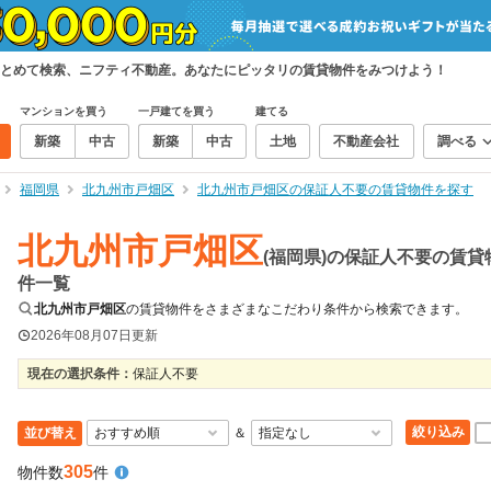
とめて検索、ニフティ不動産。あなたにピッタリの賃貸物件をみつけよう！
マンションを買う
一戸建てを買う
建てる
新築
中古
新築
中古
土地
不動産会社
調べる
福岡県
北九州市戸畑区
北九州市戸畑区の保証人不要の賃貸物件を探す
北九州市戸畑区
(福岡県)の保証人不要の賃貸
件一覧
北九州市戸畑区
の賃貸物件をさまざまなこだわり条件から検索できます。
2026年08月07日
更新
現在の選択条件：
保証人不要
絞り込み
並び替え
＆
305
物件数
件