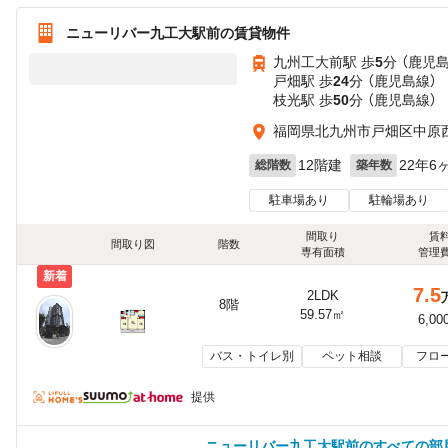
ニューリバー九工大駅前の賃貸物件
九州工大前駅 歩
5
分 （鹿児
戸畑駅 歩
24
分 （鹿児島線）
枝光駅 歩
50
分 （鹿児島線）
福岡県北九州市戸畑区中原西
12階建
22年6
総階数
築年数
駐車場あり
駐輪場あり
間取り
賃
間取り図
階数
専有面積
管理
新着
7.5
2LDK
8階
59.57㎡
6,00
バス・トイレ別
ペット相談
フロ
提供
ニューリバー九工大駅前のすべての部