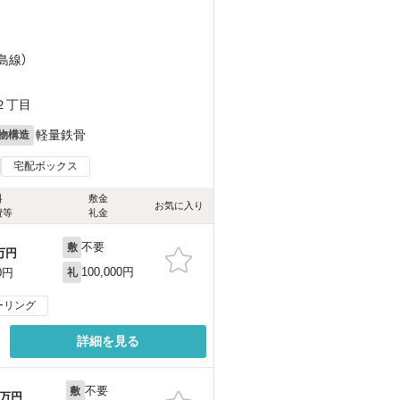
島線）
２丁目
軽量鉄骨
物構造
宅配ボックス
料
敷金
お気に入り
費等
礼金
不要
敷
万円
100,000円
0円
礼
ーリング
詳細を見る
不要
敷
万円