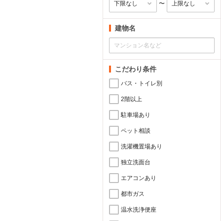
〜
建物名
こだわり条件
バス・トイレ別
2階以上
駐車場あり
ペット相談
洗濯機置場あり
独立洗面台
エアコンあり
都市ガス
温水洗浄便座