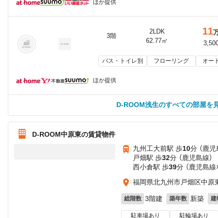
ほか提供
11
2LDK
3階
62.77㎡
3,50
バス・トイレ別
フローリング
オー
ほか提供
D-ROOM浅生のすべての部屋を
D-ROOM中原東の賃貸物件
九州工大前駅 歩
10
分 （鹿児
戸畑駅 歩
32
分 （鹿児島線）
西小倉駅 歩
39
分 （鹿児島線
福岡県北九州市戸畑区中原東
3階建
新築
総階数
築年数
建
駐車場あり
駐輪場あり