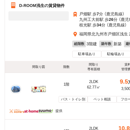
D-ROOM浅生の賃貸物件
戸畑駅 歩
7
分 （鹿児島線）
九州工大前駅 歩
26
分 （鹿児
枝光駅 歩
34
分 （鹿児島線）
福岡県北九州市戸畑区浅生
3階建
新築
総階数
築年数
建
駐車場あり
駐輪場あり
間取り
賃
間取り図
階数
専有面積
管理
9.5
2LDK
1階
62.77㎡
3,50
バス・トイレ別
ペット相談
フロ
提供
10.8
2LDK