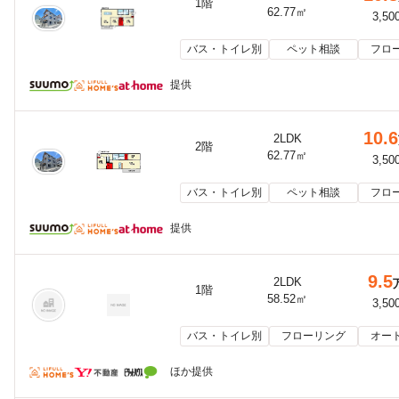
1階
62.77㎡
3,50
バス・トイレ別
ペット相談
フロ
提供
10.6
2LDK
2階
62.77㎡
3,50
バス・トイレ別
ペット相談
フロ
提供
9.5
2LDK
1階
58.52㎡
3,50
バス・トイレ別
フローリング
オー
ほか提供