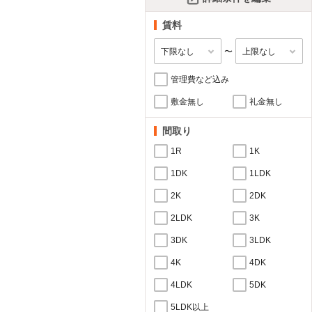
賃料
〜
管理費など込み
敷金無し
礼金無し
間取り
1R
1K
1DK
1LDK
2K
2DK
2LDK
3K
3DK
3LDK
4K
4DK
4LDK
5DK
5LDK以上