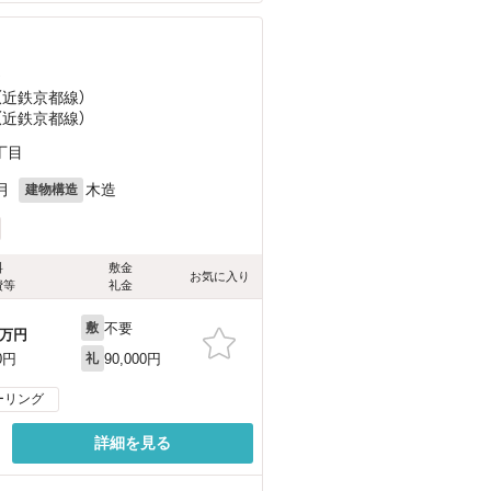
）
（近鉄京都線）
（近鉄京都線）
丁目
月
木造
建物構造
料
敷金
お気に入り
費等
礼金
不要
敷
万円
90,000円
0円
礼
ーリング
詳細を見る