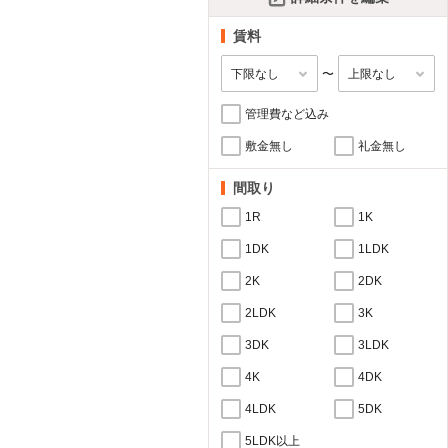
賃料
〜
管理費など込み
敷金無し
礼金無し
間取り
1R
1K
1DK
1LDK
2K
2DK
2LDK
3K
3DK
3LDK
4K
4DK
4LDK
5DK
5LDK以上