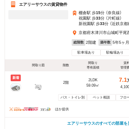
エアリーサウスの賃貸物件
棚倉駅 歩
15
分 （奈良線）
祝園駅 歩
33
分 （片町線）
新祝園駅 歩
33
分 （近鉄京都
京都府木津川市山城町平尾
2階建
5年5ヶ
総階数
築年数
駐車場あり
駐輪場あり
間取り
賃
間取り図
階数
専有面積
管理
新着
7.1
2LDK
2階
59.09㎡
4,10
バス・トイレ別
ペット相談
フロ
ほか提供
エアリーサウスのすべての部屋を