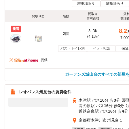
駐車場あり
駐輪場あり
間取り
賃
間取り図
階数
専有面積
管理
新着
8.2
3LDK
2階
74.18㎡
7,00
バス・トイレ別
ペット相談
保証
提供
ガーデンズ城山台のすべての部屋
レオパレス州見台の賃貸物件
木津駅 バス
10
分 歩
3
分 （関
高の原駅 バス
16
分 歩
3
分 
近鉄奈良駅 バス
16
分 歩
4
分
京都府木津川市州見台１