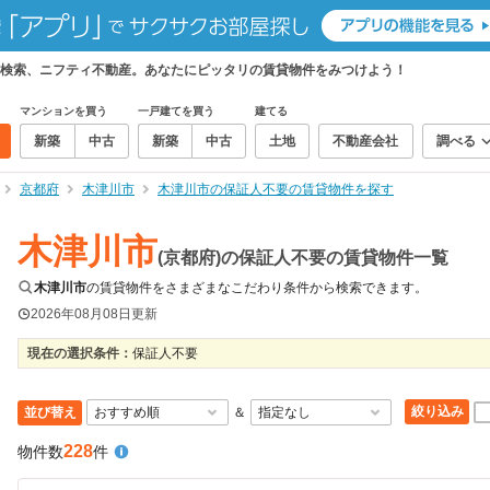
検索、ニフティ不動産。あなたにピッタリの賃貸物件をみつけよう！
マンションを買う
一戸建てを買う
建てる
新築
中古
新築
中古
土地
不動産会社
調べる
京都府
木津川市
木津川市の保証人不要の賃貸物件を探す
木津川市
(京都府)の保証人不要の賃貸物件一覧
木津川市
の賃貸物件をさまざまなこだわり条件から検索できます。
2026年08月08日
更新
現在の選択条件：
保証人不要
絞り込み
並び替え
＆
228
物件数
件