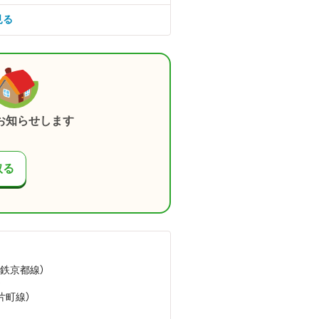
見る
お知らせします
取る
近鉄京都線）
）
（片町線）