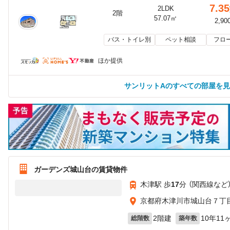
7.35
2LDK
2階
57.07㎡
2,90
バス・トイレ別
ペット相談
フロ
ほか提供
サンリットAのすべての部屋を
ガーデンズ城山台の賃貸物件
木津駅 歩
17
分 （関西線
など
京都府木津川市城山台７丁目1
2階建
10年11
総階数
築年数