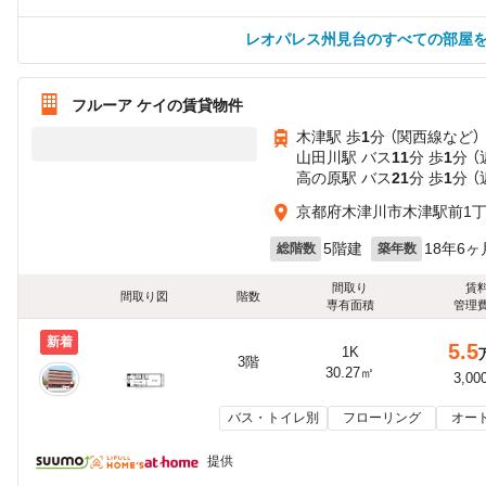
レオパレス州見台のすべての部屋
フルーア ケイの賃貸物件
木津駅 歩
1
分 （関西線
など
）
山田川駅 バス
11
分 歩
1
分 
高の原駅 バス
21
分 歩
1
分 
京都府木津川市木津駅前1
5階建
18年6ヶ
総階数
築年数
間取り
賃
間取り図
階数
専有面積
管理
新着
5.5
1K
3階
30.27㎡
3,00
バス・トイレ別
フローリング
オー
提供