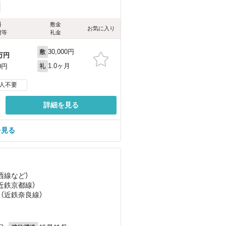
料
敷金
お気に入り
費等
礼金
30,000円
敷
万円
1.0ヶ月
0円
礼
人不要
詳細を見る
を見る
西線
など
）
（近鉄京都線）
 （近鉄奈良線）