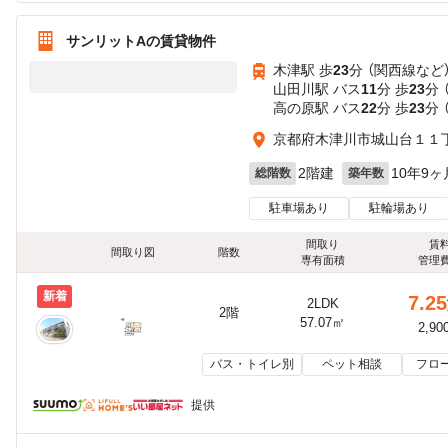
サンリットAの賃貸物件
木津駅 歩
23
分 （関西線
など
山田川駅 バス
11
分 歩
23
分 
高の原駅 バス
22
分 歩
23
分 
京都府木津川市城山台１１
2階建
10年9ヶ
総階数
築年数
駐車場あり
駐輪場あり
間取り
賃
間取り図
階数
専有面積
管理
新着
7.25
2LDK
2階
57.07㎡
2,90
バス・トイレ別
ペット相談
フロ
提供