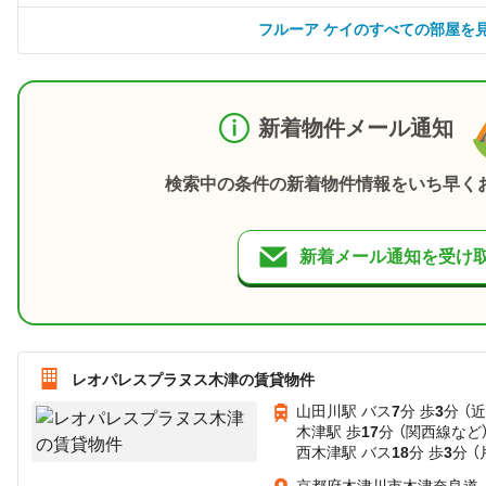
フルーア ケイのすべての部屋を
新着物件メール通知
検索中の条件の新着物件情報をいち早く
新着メール通知を受け
レオパレスプラヌス木津の賃貸物件
山田川駅 バス
7
分 歩
3
分 （
木津駅 歩
17
分 （関西線
など
西木津駅 バス
18
分 歩
3
分 
京都府木津川市木津奈良道