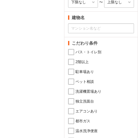
〜
建物名
こだわり条件
バス・トイレ別
2階以上
駐車場あり
ペット相談
洗濯機置場あり
独立洗面台
エアコンあり
都市ガス
温水洗浄便座