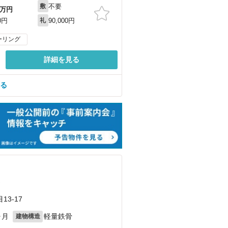
不要
敷
万円
90,000円
0円
礼
ーリング
詳細を見る
見る
）
3-17
ヶ月
軽量鉄骨
建物構造