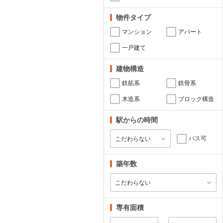
物件タイプ
マンション
アパート
一戸建て
建物構造
鉄筋系
鉄骨系
木造系
ブロック構造
駅からの時間
バス可
築年数
専有面積