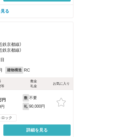
を見る
（近鉄京都線）
（近鉄京都線）
丁目
月
RC
建物構造
料
敷金
お気に入り
費等
礼金
不要
敷
万円
90,000円
0円
礼
トロック
詳細を見る