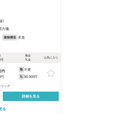
線）
西方儀
月
木造
建物構造
料
敷金
お気に入り
費等
礼金
不要
敷
万円
90,000円
0円
礼
ーリング
詳細を見る
見る