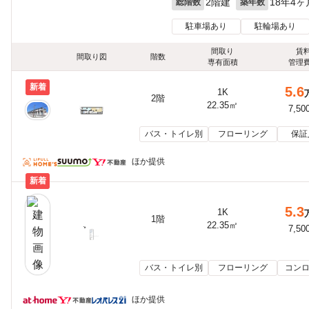
2階建
18年4ヶ
総階数
築年数
駐車場あり
駐輪場あり
間取り
賃
間取り図
階数
専有面積
管理
新着
5.6
1K
2階
22.35㎡
7,50
バス・トイレ別
フローリング
保証
ほか提供
新着
5.3
1K
1階
22.35㎡
7,50
バス・トイレ別
フローリング
コンロ
ほか提供