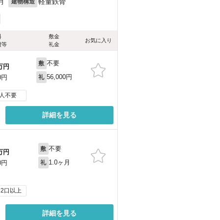
月
軽量鉄骨
建物構造
料
敷金
お気に入り
費等
礼金
不要
敷
万円
56,000円
0円
礼
人不要
詳細を見る
不要
敷
万円
1.0ヶ月
0円
礼
2口以上
詳細を見る