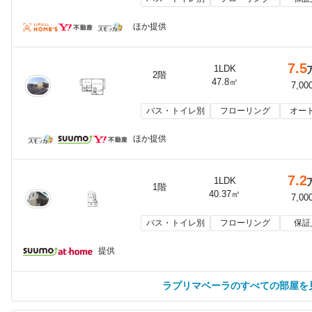
ほか提供
7.5
1LDK
2階
47.8㎡
7,00
バス・トイレ別
フローリング
オー
ほか提供
7.2
1LDK
1階
40.37㎡
7,00
バス・トイレ別
フローリング
保証
提供
ラプリマベーラのすべての部屋を