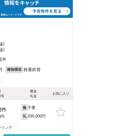
線）
線）
堤外
月
軽量鉄骨
建物構造
料
敷金
お気に入り
費等
礼金
不要
敷
万円
200,000円
0円
礼
ーリング