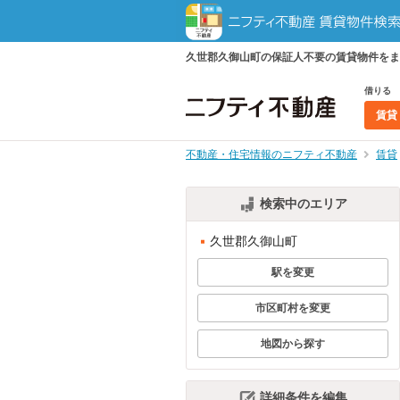
久世郡久御山町の保証人不要の賃貸物件をま
借りる
賃貸
不動産・住宅情報のニフティ不動産
賃貸
検索中のエリア
久世郡久御山町
駅を変更
市区町村を変更
地図から探す
詳細条件を編集