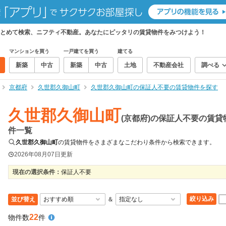
とめて検索、ニフティ不動産。あなたにピッタリの賃貸物件をみつけよう！
マンションを買う
一戸建てを買う
建てる
新築
中古
新築
中古
土地
不動産会社
調べる
京都府
久世郡久御山町
久世郡久御山町の保証人不要の賃貸物件を探す
久世郡久御山町
(京都府)の保証人不要の賃貸
件一覧
久世郡久御山町
の賃貸物件をさまざまなこだわり条件から検索できます。
2026年08月07日
更新
現在の選択条件：
保証人不要
絞り込み
並び替え
＆
22
物件数
件