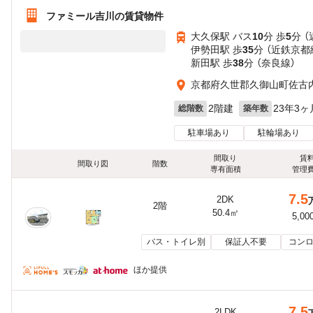
ファミール吉川の賃貸物件
大久保駅 バス
10
分 歩
5
分 
伊勢田駅 歩
35
分 （近鉄京都
新田駅 歩
38
分 （奈良線）
京都府久世郡久御山町佐古
2階建
23年3ヶ
総階数
築年数
駐車場あり
駐輪場あり
間取り
賃
間取り図
階数
専有面積
管理
7.5
2DK
2階
50.4㎡
5,00
バス・トイレ別
保証人不要
コンロ
ほか提供
7.5
2LDK