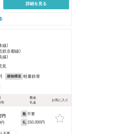
詳細を見る
る
本線）
（近鉄京都線）
良線）
荒見
月
軽量鉄骨
建物構造
料
敷金
お気に入り
費等
礼金
不要
敷
万円
150,000円
0円
礼
人不要