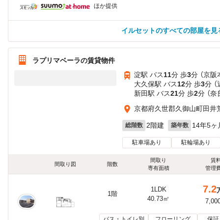
ほか提供
イルセットのすべての部屋を見
ラプリマベーラの賃貸物件
淀駅 バス
11
分 歩
3
分 （京阪
大久保駅 バス
12
分 歩
3
分 
新田駅 バス
21
分 歩
2
分 （奈
京都府久世郡久御山町田井
2階建
14年5ヶ
総階数
築年数
駐車場あり
駐輪場あり
間取り
賃
間取り図
階数
専有面積
管理
7.2
1LDK
1階
40.73㎡
7,00
バス・トイレ別
フローリング
保証