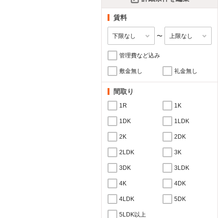
賃料
〜
管理費など込み
敷金無し
礼金無し
間取り
1R
1K
1DK
1LDK
2K
2DK
2LDK
3K
3DK
3LDK
4K
4DK
4LDK
5DK
5LDK以上