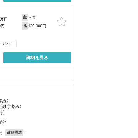
不要
敷
万円
120,000円
0円
礼
ーリング
詳細を見る
る
本線）
（近鉄京都線）
線）
堤外
月
-
建物構造