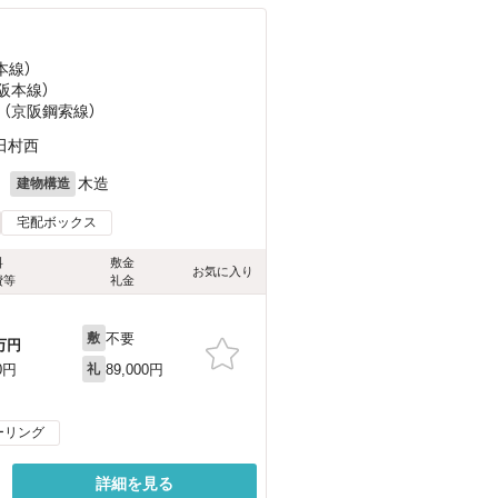
本線）
京阪本線）
 （京阪鋼索線）
田村西
月
木造
建物構造
宅配ボックス
料
敷金
お気に入り
費等
礼金
不要
敷
万円
89,000円
0円
礼
ーリング
詳細を見る