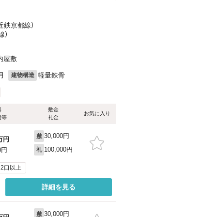
（近鉄京都線）
線）
内屋敷
月
軽量鉄骨
建物構造
料
敷金
お気に入り
費等
礼金
30,000円
敷
万円
100,000円
0円
礼
2口以上
詳細を見る
30,000円
敷