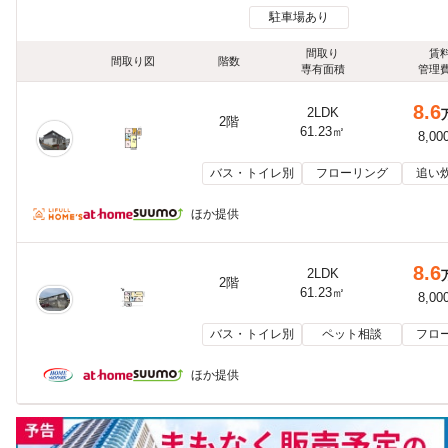
駐車場あり
間取り
賃
間取り図
階数
専有面積
管理
8.6
2LDK
2階
61.23㎡
8,00
バス・トイレ別
フローリング
追い
ほか提供
8.6
2LDK
2階
61.23㎡
8,00
バス・トイレ別
ペット相談
フロ
ほか提供