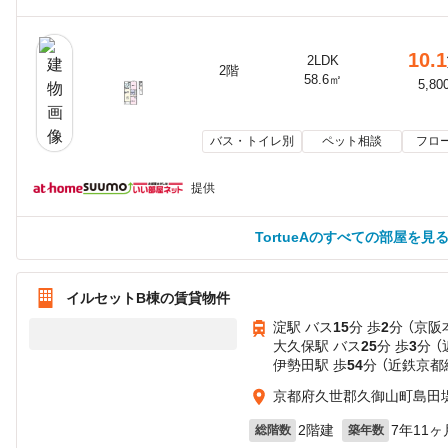
10.1
2LDK
2階
58.6㎡
5,80
バス・トイレ別
ペット相談
フロ
提供
TortueAのすべての部屋を見
イルセットB棟の賃貸物件
淀駅 バス
15
分 歩
2
分 （京阪
大久保駅 バス
25
分 歩
3
分 
伊勢田駅 歩
54
分 （近鉄京都
京都府久世郡久御山町島田
2階建
7年11ヶ
総階数
築年数