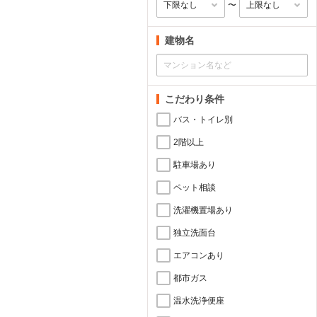
〜
建物名
こだわり条件
バス・トイレ別
2階以上
駐車場あり
ペット相談
洗濯機置場あり
独立洗面台
エアコンあり
都市ガス
温水洗浄便座