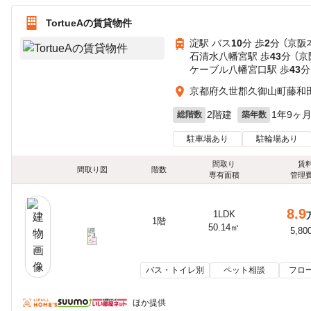
TortueAの賃貸物件
淀駅 バス
10
分 歩
2
分 （京阪
石清水八幡宮駅 歩
43
分 （
ケーブル八幡宮口駅 歩
43
分
京都府久世郡久御山町藤和
2階建
1年9ヶ
総階数
築年数
駐車場あり
駐輪場あり
間取り
賃
間取り図
階数
専有面積
管理
8.9
1LDK
1階
50.14㎡
5,80
バス・トイレ別
ペット相談
フロ
ほか提供