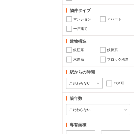
物件タイプ
マンション
アパート
一戸建て
建物構造
鉄筋系
鉄骨系
木造系
ブロック構造
駅からの時間
バス可
築年数
専有面積