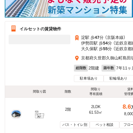
イルセットの賃貸物件
淀駅 歩
47
分 （京阪本線）
伊勢田駅 歩
54
分 （近鉄京都
大久保駅 歩
55
分 （近鉄京都
京都府久世郡久御山町島田
2階建
7年11ヶ
総階数
築年数
駐車場あり
駐輪場あり
間取り
賃
間取り図
階数
専有面積
管理
8.6
2LDK
2階
61.53㎡
8,00
バス・トイレ別
ペット相談
フロ