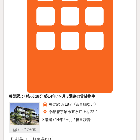
黄檗駅より徒歩18分 築14年7ヶ月 3階建の賃貸物件
黄檗駅 歩
18
分 （奈良線
など
）
京都府宇治市五ケ庄上村22-1
3階建 / 14年7ヶ月 / 軽量鉄骨
すべての写真
駐車場あり
駐輪場あり