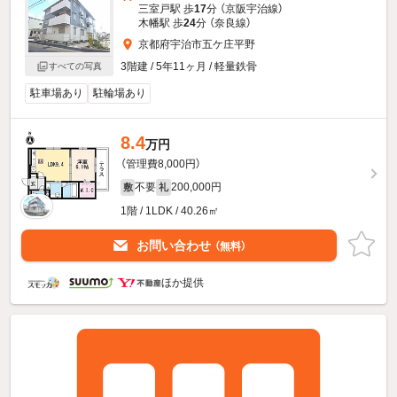
三室戸駅 歩
17
分 （京阪宇治線）
木幡駅 歩
24
分 （奈良線）
京都府宇治市五ケ庄平野
3階建 / 5年11ヶ月 / 軽量鉄骨
すべての写真
駐車場あり
駐輪場あり
8.4
万円
（管理費8,000円）
不要
200,000円
敷
礼
1階 / 1LDK / 40.26㎡
お問い合わせ
（無料）
ほか提供