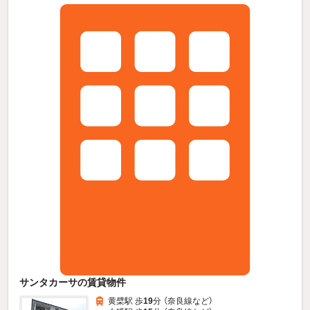
サンタカーサの賃貸物件
黄檗駅 歩
19
分 （奈良線
など
）