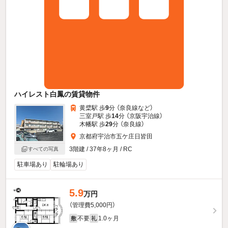
ハイレスト白鳳の賃貸物件
黄檗駅 歩
9
分 （奈良線
など
）
三室戸駅 歩
14
分 （京阪宇治線）
木幡駅 歩
29
分 （奈良線）
京都府宇治市五ケ庄日皆田
3階建 / 37年8ヶ月 / RC
すべての写真
駐車場あり
駐輪場あり
5.9
万円
（管理費5,000円）
不要
1.0ヶ月
敷
礼