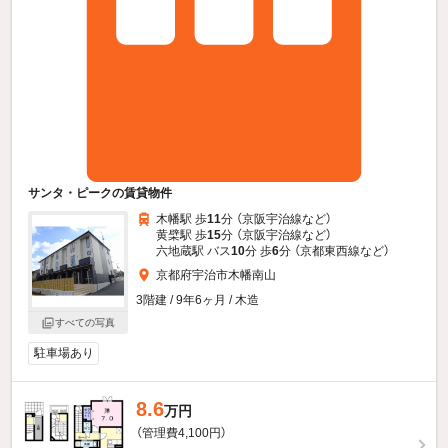
サンタ・ピークの賃貸物件
木幡駅 歩
11
分 （京阪宇治線
など
）
黄檗駅 歩
15
分 （京阪宇治線
など
）
六地蔵駅 バス
10
分 歩
6
分 （京都東西線
など
）
京都府宇治市木幡南山
3階建 / 9年6ヶ月 / 木造
すべての写真
駐車場あり
8.6
万円
（管理費4,100円）