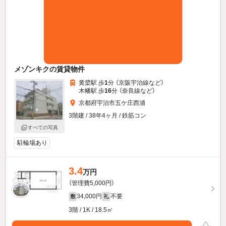
メゾンキクの賃貸物件
黄檗駅 歩
1
分 （京阪宇治線
など
）
木幡駅 歩
16
分 （奈良線
など
）
京都府宇治市五ケ庄西浦
3階建 / 38年4ヶ月 / 鉄筋コン
すべての写真
駐輪場あり
3.4
万円
（管理費5,000円）
34,000円
不要
敷
礼
3階 / 1K / 18.5㎡