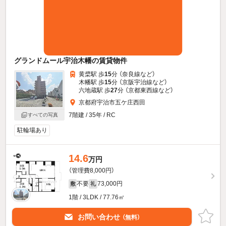
グランドムール宇治木幡の賃貸物件
黄檗駅 歩
15
分 （奈良線
など
）
木幡駅 歩
15
分 （京阪宇治線
など
）
六地蔵駅 歩
27
分 （京都東西線
など
）
京都府宇治市五ケ庄西田
7階建 / 35年 / RC
すべての写真
駐輪場あり
14.6
万円
（管理費8,000円）
不要
73,000円
敷
礼
1階 / 3LDK / 77.76㎡
お問い合わせ
（無料）