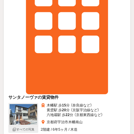
サンタノーヴァの賃貸物件
木幡駅 歩
15
分 （奈良線
など
）
黄檗駅 歩
20
分 （京阪宇治線
など
）
六地蔵駅 歩
22
分 （京都東西線
など
）
京都府宇治市木幡南山
2階建 / 6年5ヶ月 / 木造
すべての写真