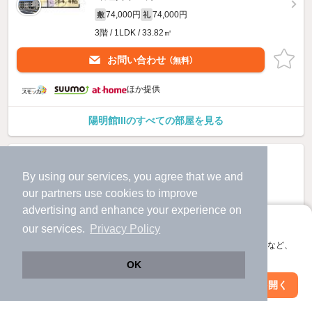
74,000円
74,000円
敷
礼
3階 / 1LDK / 33.82㎡
お問い合わせ
（無料）
ほか提供
陽明館IIIのすべての部屋を見る
By using our services, you agree that we and
our
partners
use cookies to improve
advertising and enhance your experience on
アプリに切り替えて、サクサクお部屋探し
our services.
Privacy Policy
会員登録なしですぐ使える。マップ検索やお気に入り保存など、
アプリ限定の便利な機能が使えます！
OK
Web版で続行
アプリを開く
駅・沿線を変更
絞り込み条件を変更