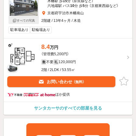
木幡駅 歩
15
分 （奈良線
など
）
六地蔵駅 バス
10
分 歩
5
分 （京都東西線
など
）
京都府宇治市木幡南山
2階建 / 13年4ヶ月 / 木造
すべての写真
駐車場あり
駐輪場あり
8.4
万円
（管理費5,200円）
不要
120,000円
敷
礼
2階 / 2LDK / 53.55㎡
お問い合わせ
（無料）
ほか提供
サンタカーサのすべての部屋を見る