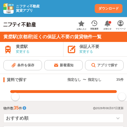
ニフティ不動産
ダウンロード
賃貸アプリ
お知らせ
閲覧履歴
マイページ
お気に入り
黄檗駅(京都府)近くの保証人不要の賃貸物件一覧
黄檗駅
保証人不要
変更する
変更する
条件を保存
新着通知
アプリで探す
賃料で探す
指定なし
〜
指定なし
35
件
指定した賃料で絞り込む
35
物件数
件
2026年08月07日
更新