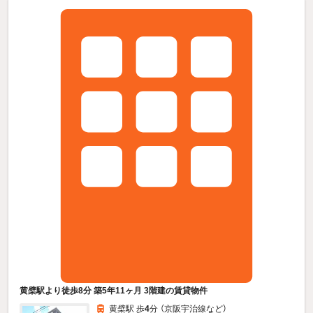
黄檗駅より徒歩8分 築5年11ヶ月 3階建の賃貸物件
黄檗駅 歩
4
分 （京阪宇治線
など
）