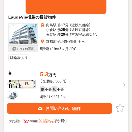
EaudeVie槇島の賃貸物件
向島駅 歩
17
分 （近鉄京都線）
小倉駅 歩
25
分 （近鉄京都線）
黄檗駅 歩
29
分 （京阪宇治線
など
）
京都府宇治市槇島町十六
5階建 / 19年5ヶ月 / RC
すべての写真
駐輪場あり
5.3
万円
（管理費6,500円）
不要
不要
敷
礼
4階 / 1K / 27.2㎡
お問い合わせ
（無料）
ほか提供