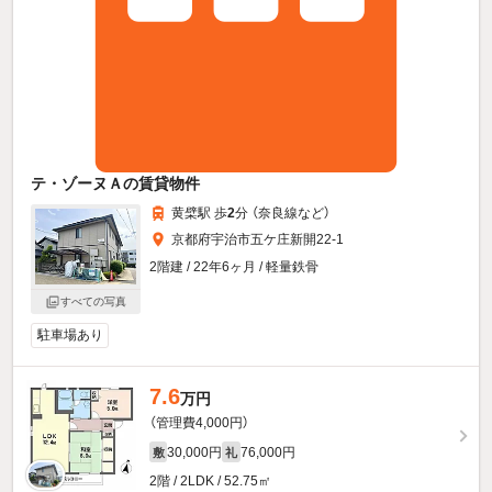
テ・ゾーヌＡの賃貸物件
黄檗駅 歩
2
分 （奈良線
など
）
京都府宇治市五ケ庄新開22-1
2階建 / 22年6ヶ月 / 軽量鉄骨
すべての写真
駐車場あり
7.6
万円
（管理費4,000円）
30,000円
76,000円
敷
礼
2階 / 2LDK / 52.75㎡