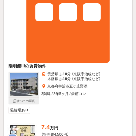
陽明館IIIの賃貸物件
黄檗駅 歩
10
分 （京阪宇治線
など
）
木幡駅 歩
18
分 （京阪宇治線
など
）
京都府宇治市五ケ庄野添
3階建 / 3年5ヶ月 / 鉄筋コン
すべての写真
駐輪場あり
7.4
万円
（管理費4,500円）