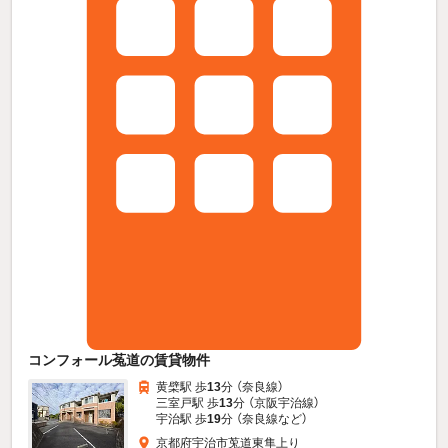
コンフォール菟道の賃貸物件
黄檗駅 歩
13
分 （奈良線）
三室戸駅 歩
13
分 （京阪宇治線）
宇治駅 歩
19
分 （奈良線
など
）
京都府宇治市莵道東隼上り