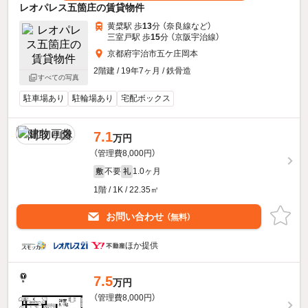
レオパレス五箇庄の賃貸物件
黄檗駅 歩
13
分 （奈良線
など
）
三室戸駅 歩
15
分 （京阪宇治線）
京都府宇治市五ケ庄岡本
2階建 / 19年7ヶ月 / 鉄骨造
すべての写真
駐車場あり
駐輪場あり
宅配ボックス
7.1
万円
（管理費8,000円）
不要
1.0ヶ月
敷
礼
1階 / 1K / 22.35㎡
お問い合わせ
（無料）
ほか提供
7.5
万円
（管理費8,000円）