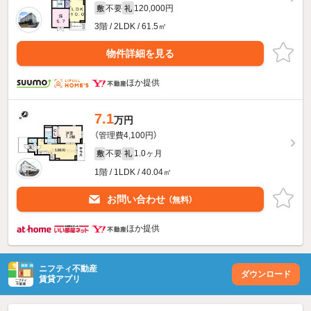
不要
120,000円
敷
礼
3階 / 2LDK / 61.5㎡
物件詳細を見る
ほか提供
7.1
万円
（管理費4,100円）
不要
1.0ヶ月
敷
礼
1階 / 1LDK / 40.04㎡
お問い合わせ
（無料）
ほか提供
ニフティ不動産
ダウンロード
賃貸アプリ