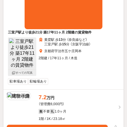
三室戸駅より徒歩21分 築17年11ヶ月 2階建の賃貸物件
黄檗駅 歩
13
分 （奈良線
など
）
三室戸駅 歩
15
分 （京阪宇治線）
京都府宇治市五ケ庄岡本
2階建 / 17年11ヶ月 / 木造
すべての写真
駐車場あり
駐輪場あり
7.2
万円
（管理費8,000円）
不要
1.0ヶ月
敷
礼
1階 / 1K / 23.18㎡