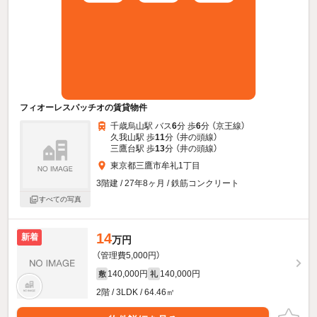
フィオーレスパッチオの賃貸物件
千歳烏山駅 バス
6
分 歩
6
分 （京王線）
久我山駅 歩
11
分 （井の頭線）
三鷹台駅 歩
13
分 （井の頭線）
東京都三鷹市牟礼1丁目
3階建 / 27年8ヶ月 / 鉄筋コンクリート
すべての写真
14
新着
万円
（管理費5,000円）
140,000円
140,000円
敷
礼
2階 / 3LDK / 64.46㎡