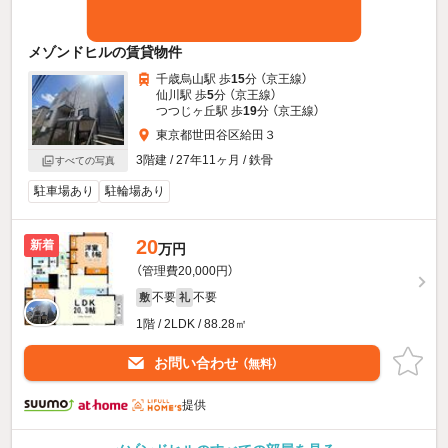
メゾンドヒルの賃貸物件
千歳烏山駅 歩
15
分 （京王線）
仙川駅 歩
5
分 （京王線）
つつじヶ丘駅 歩
19
分 （京王線）
東京都世田谷区給田３
3階建 / 27年11ヶ月 / 鉄骨
すべての写真
駐車場あり
駐輪場あり
20
新着
万円
（管理費20,000円）
不要
不要
敷
礼
1階 / 2LDK / 88.28㎡
お問い合わせ
（無料）
提供