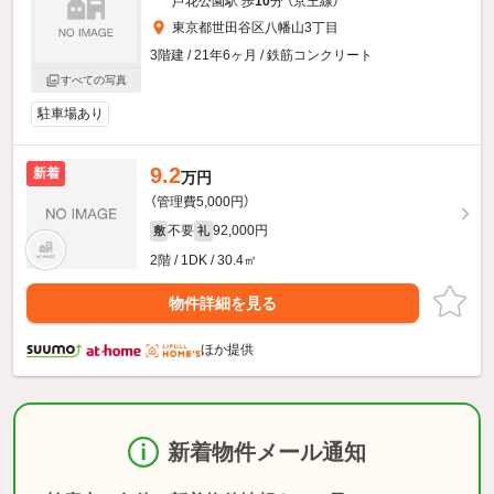
芦花公園駅 歩
10
分 （京王線）
東京都世田谷区八幡山3丁目
3階建 / 21年6ヶ月 / 鉄筋コンクリート
すべての写真
駐車場あり
9.2
新着
万円
（管理費5,000円）
不要
92,000円
敷
礼
2階 / 1DK / 30.4㎡
物件詳細を見る
ほか提供
新着物件メール通知