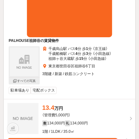
PALHOUSE祖師谷の賃貸物件
千歳烏山駅 バス
6
分 歩
1
分 （京王線）
千歳船橋駅 バス
4
分 歩
3
分 （小田急線）
祖師ヶ谷大蔵駅 歩
15
分 （小田急線）
東京都世田谷区祖師谷6丁目
3階建 / 新築 / 鉄筋コンクリート
すべての写真
駐車場あり
宅配ボックス
13.4
万円
（管理費5,000円）
134,000円
134,000円
敷
礼
1階 / 1LDK / 35.0㎡