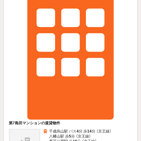
第7島田マンションの賃貸物件
千歳烏山駅 バス
4
分 歩
14
分 （京王線）
八幡山駅 歩
5
分 （京王線）