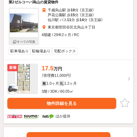
第2ゼルコーバ烏山の賃貸物件
千歳烏山駅 歩
10
分 （京王線）
芦花公園駅 歩
15
分 （京王線）
仙川駅 バス
11
分 歩
14
分 （京王線）
東京都世田谷区北烏山９丁目
4階建 / 29年2ヶ月 / RC
すべての写真
駐車場あり
駐輪場あり
宅配ボックス
17.5
新着
万円
（管理費11,000円）
1.0ヶ月
1.2ヶ月
敷
礼
3階 / 3DK / 60.05㎡
物件詳細を見る
ほか提供