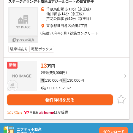
ステージグランデ千歳烏山アジールコートの賃貸物件
千歳烏山駅 歩
10
分 （京王線）
仙川駅 歩
14
分 （京王線）
芦花公園駅 歩
20
分 （京王線）
東京都世田谷区給田4丁目
6階建 / 6年4ヶ月 / 鉄筋コンクリート
すべての写真
駐車場あり
宅配ボックス
13
新着
万円
（管理費5,000円）
130,000円
130,000円
敷
礼
1階 / 1LDK / 32.3㎡
物件詳細を見る
ほか提供
ニフティ不動産
ダウンロード