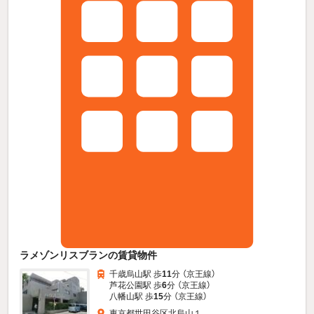
ラメゾンリスブランの賃貸物件
千歳烏山駅 歩
11
分 （京王線）
芦花公園駅 歩
6
分 （京王線）
八幡山駅 歩
15
分 （京王線）
東京都世田谷区北烏山１