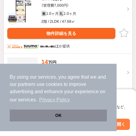
（管理費7,000円）
1.0ヶ月
1.0ヶ月
敷
礼
2階 / 2LDK / 47.68㎡
物件詳細を見る
ほか提供
14
万円
（管理費5,000円）
By using our services, you agree that we and
140,000円
140,000円
敷
礼
our
partners
use cookies to improve
2階 / 1LDK / 36.96㎡
advertising and enhance your experience on
物件詳細を見る
アプリに切り替えて、サクサクお部屋探し
our services.
Privacy Policy
会員登録なしですぐ使える。マップ検索やお気に入り保存など、
ほか提供
アプリ限定の便利な機能が使えます！
OK
Web版で続行
アプリを開く
駅・沿線を変更
絞り込み条件を変更