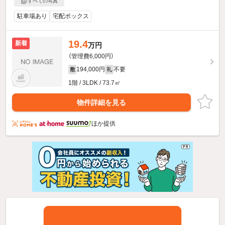
すべての写真
駐車場あり
宅配ボックス
19.4
新着
万円
（管理費6,000円）
194,000円
不要
敷
礼
1階 / 3LDK / 73.7㎡
物件詳細を見る
ほか提供