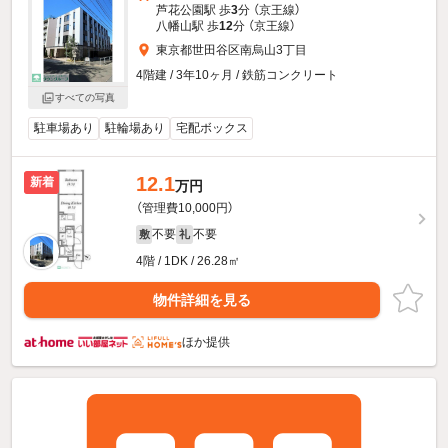
芦花公園駅 歩
3
分 （京王線）
八幡山駅 歩
12
分 （京王線）
東京都世田谷区南烏山3丁目
4階建 / 3年10ヶ月 / 鉄筋コンクリート
すべての写真
駐車場あり
駐輪場あり
宅配ボックス
12.1
新着
万円
（管理費10,000円）
不要
不要
敷
礼
4階 / 1DK / 26.28㎡
物件詳細を見る
ほか提供