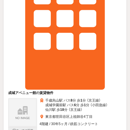
成城アベニュー館の賃貸物件
千歳烏山駅 バス
8
分 歩
1
分 （京王線）
成城学園前駅 バス
6
分 歩
1
分 （小田急線）
仙川駅 歩
18
分 （京王線）
東京都世田谷区上祖師谷4丁目
4階建 / 30年5ヶ月 / 鉄筋コンクリート