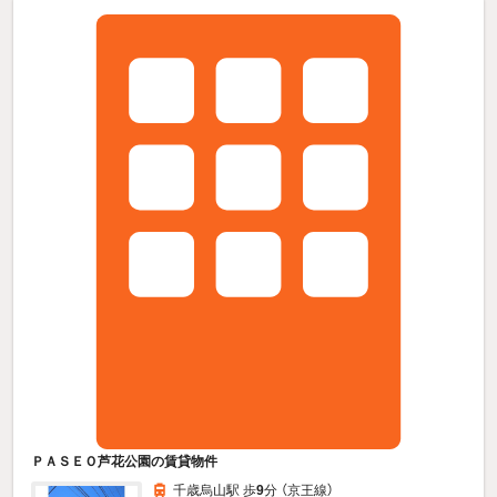
ＰＡＳＥＯ芦花公園の賃貸物件
千歳烏山駅 歩
9
分 （京王線）