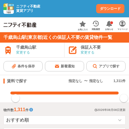
ニフティ不動産
ダウンロード
賃貸アプリ
お知らせ
閲覧履歴
マイページ
お気に入り
千歳烏山駅(東京都)近くの保証人不要の賃貸物件一覧
千歳烏山駅
保証人不要
変更する
変更する
条件を保存
新着通知
アプリで探す
賃料で探す
指定なし
〜
指定なし
1,311
件
指定した賃料で絞り込む
1,311
物件数
件
2026年08月08日
更新