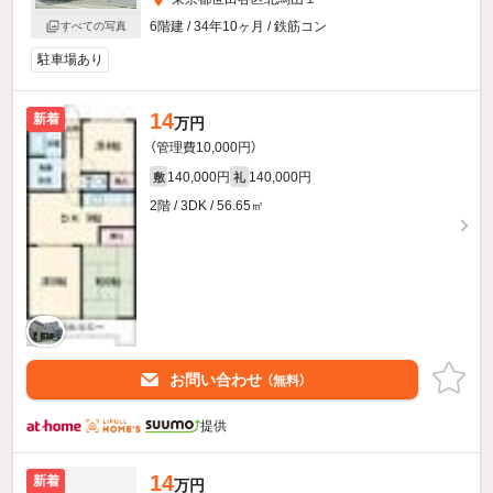
6階建 / 34年10ヶ月 / 鉄筋コン
すべての写真
駐車場あり
14
新着
万円
（管理費10,000円）
140,000円
140,000円
敷
礼
2階 / 3DK / 56.65㎡
お問い合わせ
（無料）
提供
14
新着
万円