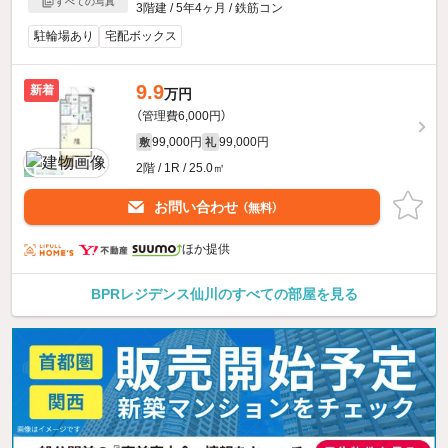
すべての写真
3階建 / 5年4ヶ月 / 鉄筋コン
駐輪場あり
宅配ボックス
9.9
新着
万円
（管理費6,000円）
99,000円
99,000円
敷
礼
2階 / 1R / 25.0㎡
お問い合わせ
（無料）
ほか提供
BPRレジデンス仙川のすべての部屋を見る