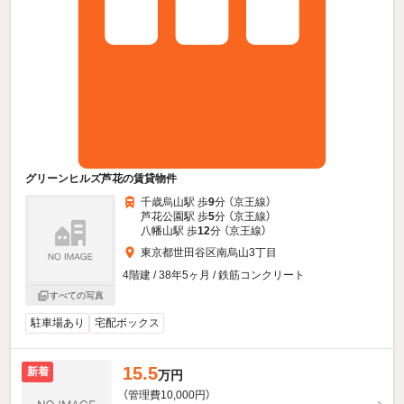
グリーンヒルズ芦花の賃貸物件
千歳烏山駅 歩
9
分 （京王線）
芦花公園駅 歩
5
分 （京王線）
八幡山駅 歩
12
分 （京王線）
東京都世田谷区南烏山3丁目
4階建 / 38年5ヶ月 / 鉄筋コンクリート
すべての写真
駐車場あり
宅配ボックス
15.5
新着
万円
（管理費10,000円）