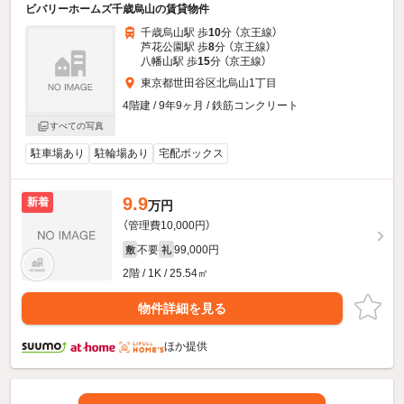
ビバリーホームズ千歳烏山の賃貸物件
千歳烏山駅 歩
10
分 （京王線）
芦花公園駅 歩
8
分 （京王線）
八幡山駅 歩
15
分 （京王線）
東京都世田谷区北烏山1丁目
4階建 / 9年9ヶ月 / 鉄筋コンクリート
すべての写真
駐車場あり
駐輪場あり
宅配ボックス
9.9
新着
万円
（管理費10,000円）
不要
99,000円
敷
礼
2階 / 1K / 25.54㎡
物件詳細を見る
ほか提供