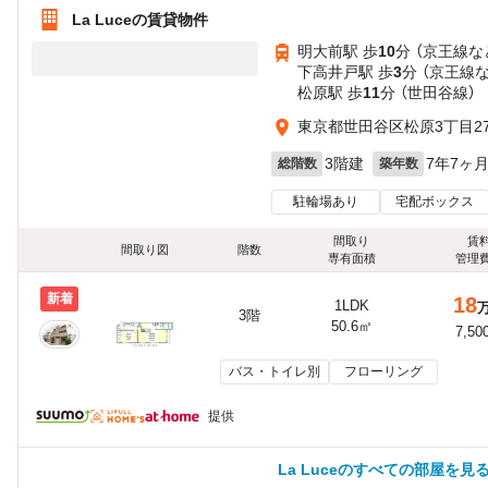
La Luceの賃貸物件
明大前駅 歩
10
分 （京王線
な
下高井戸駅 歩
3
分 （京王線
松原駅 歩
11
分 （世田谷線）
東京都世田谷区松原3丁目27
3階建
7年7ヶ
総階数
築年数
駐輪場あり
宅配ボックス
間取り
賃
間取り図
階数
専有面積
管理
新着
18
1LDK
3階
50.6㎡
7,50
バス・トイレ別
フローリング
提供
La Luceのすべての部屋を見