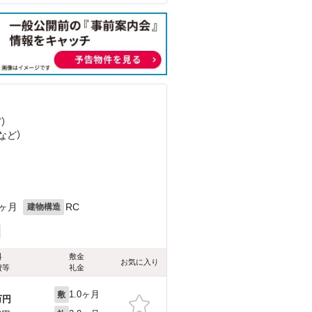
ど
）
など
）
1ヶ月
RC
建物構造
料
敷金
お気に入り
費等
礼金
1.0ヶ月
敷
万円