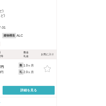
ど
）
など
）
-31
月
ALC
建物構造
料
敷金
お気に入り
費等
礼金
1.0ヶ月
敷
万円
2.0ヶ月
0円
礼
詳細を見る
る