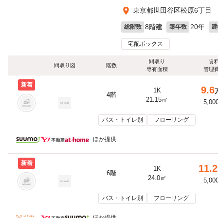
東京都世田谷区松原6丁目
8階建
20年
総階数
築年数
建
宅配ボックス
間取り
賃
間取り図
階数
専有面積
管理
新着
9.6
1K
4階
21.15㎡
5,00
バス・トイレ別
フローリング
ほか提供
新着
11.2
1K
6階
24.0㎡
5,00
バス・トイレ別
フローリング
ほか提供