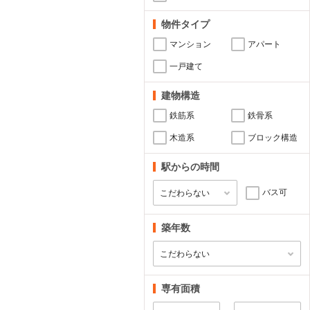
物件タイプ
マンション
アパート
一戸建て
建物構造
鉄筋系
鉄骨系
木造系
ブロック構造
駅からの時間
バス可
築年数
専有面積