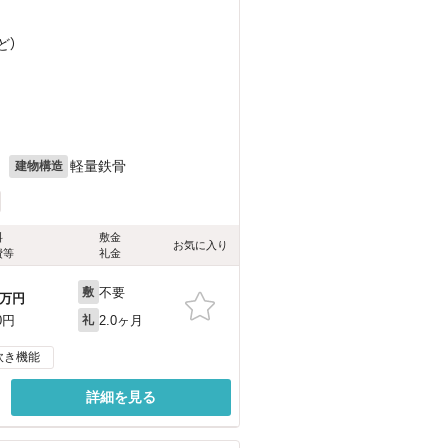
ど
）
月
軽量鉄骨
建物構造
料
敷金
お気に入り
費等
礼金
不要
敷
万円
2.0ヶ月
0円
礼
炊き機能
詳細を見る