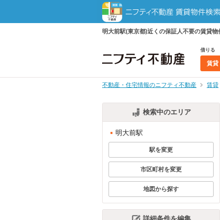
明大前駅(東京都)近くの保証人不要の賃貸
借りる
賃貸
不動産・住宅情報のニフティ不動産
賃貸
検索中のエリア
明大前駅
駅を変更
市区町村を変更
地図から探す
詳細条件を編集