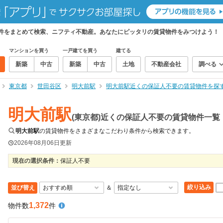
物件をまとめて検索、ニフティ不動産。あなたにピッタリの賃貸物件をみつけよう！
マンションを買う
一戸建てを買う
建てる
新築
中古
新築
中古
土地
不動産会社
調べる
東京都
世田谷区
明大前駅
明大前駅近くの保証人不要の賃貸物件を探
明大前駅
(東京都)近くの保証人不要の賃貸物件一覧
明大前駅
の賃貸物件をさまざまなこだわり条件から検索できます。
2026年08月06日
更新
現在の選択条件：
保証人不要
絞り込み
並び替え
＆
1,372
物件数
件