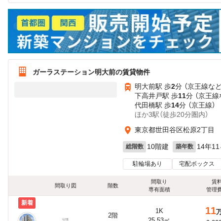
ガーラステーション明大前の賃貸物件
明大前駅 歩
2
分 （京王線
な
下高井戸駅 歩
11
分 （京王線
代田橋駅 歩
14
分 （京王線）
ほか3駅（徒歩20分圏内）
東京都世田谷区松原2丁目
10階建
14年1
総階数
築年数
駐輪場あり
宅配ボックス
間取り
賃
間取り図
階数
専有面積
管理
新着
11
1K
2階
25.53㎡