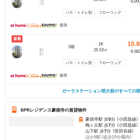
9,00
バス・トイレ別
フローリング
提供
新着
10.8
1K
5階
25.53㎡
9,00
バス・トイレ別
フローリング
提供
ガーラステーション明大前のすべての
BPRレジデンス豪徳寺の賃貸物件
豪徳寺駅 歩
5
分 （小田急線）
梅ヶ丘駅 歩
7
分 （小田急線）
山下駅 歩
7
分 （世田谷線）
ほか8駅（徒歩20分圏内）