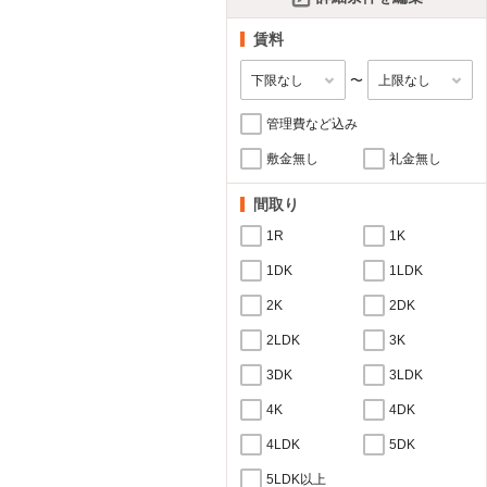
賃料
〜
管理費など込み
敷金無し
礼金無し
間取り
1R
1K
1DK
1LDK
2K
2DK
2LDK
3K
3DK
3LDK
4K
4DK
4LDK
5DK
5LDK以上