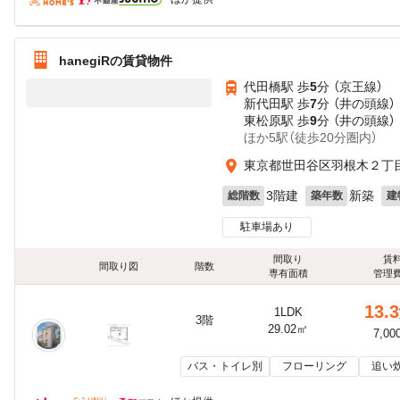
hanegiRの賃貸物件
代田橋駅 歩
5
分 （京王線）
新代田駅 歩
7
分 （井の頭線）
東松原駅 歩
9
分 （井の頭線）
ほか5駅（徒歩20分圏内）
東京都世田谷区羽根木２丁
3階建
新築
総階数
築年数
建
駐車場あり
間取り
賃
間取り図
階数
専有面積
管理
13.3
1LDK
3階
29.02㎡
7,00
バス・トイレ別
フローリング
追い