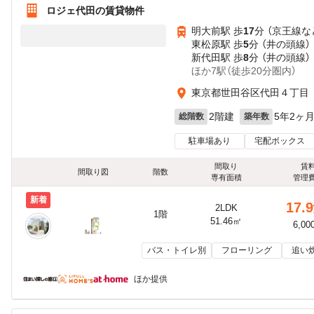
ロジェ代田の賃貸物件
明大前駅 歩
17
分 （京王線
な
東松原駅 歩
5
分 （井の頭線）
新代田駅 歩
8
分 （井の頭線）
ほか7駅（徒歩20分圏内）
東京都世田谷区代田４丁目
2階建
5年2ヶ
総階数
築年数
駐車場あり
宅配ボックス
間取り
賃
間取り図
階数
専有面積
管理
新着
17.9
2LDK
1階
51.46㎡
6,00
バス・トイレ別
フローリング
追い
ほか提供