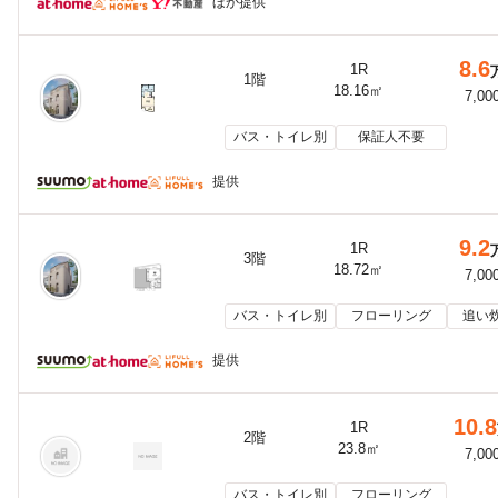
ほか提供
8.6
1R
1階
18.16㎡
7,00
バス・トイレ別
保証人不要
提供
9.2
1R
3階
18.72㎡
7,00
バス・トイレ別
フローリング
追い
提供
10.8
1R
2階
23.8㎡
7,00
バス・トイレ別
フローリング