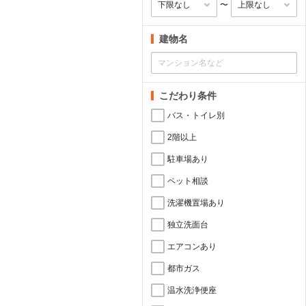
〜
建物名
こだわり条件
バス・トイレ別
2階以上
駐車場あり
ペット相談
洗濯機置場あり
独立洗面台
エアコンあり
都市ガス
温水洗浄便座