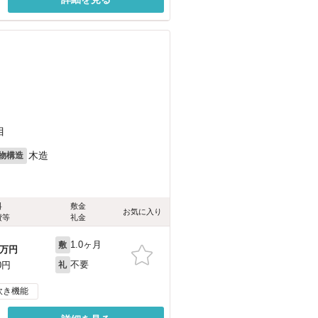
目
木造
物構造
料
敷金
お気に入り
費等
礼金
1.0ヶ月
敷
万円
不要
0円
礼
炊き機能