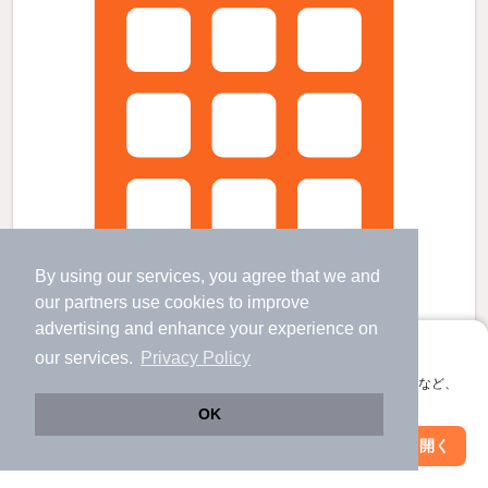
By using our services, you agree that we and
our
partners
use cookies to improve
advertising and enhance your experience on
アプリに切り替えて、サクサクお部屋探し
our services.
Privacy Policy
会員登録なしですぐ使える。マップ検索やお気に入り保存など、
セレーノの賃貸物件
アプリ限定の便利な機能が使えます！
OK
勝どき駅 歩
7
分 （大江戸線）
Web版で続行
アプリを開く
月島駅 歩
8
分 （有楽町線
など
）
駅・沿線を変更
絞り込み条件を変更
門前仲町駅 歩
24
分 （東西線
など
）