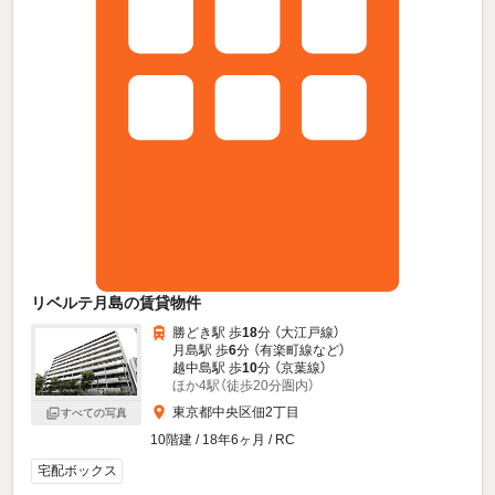
リベルテ月島の賃貸物件
勝どき駅 歩
18
分 （大江戸線）
月島駅 歩
6
分 （有楽町線
など
）
越中島駅 歩
10
分 （京葉線）
ほか4駅（徒歩20分圏内）
東京都中央区佃2丁目
すべての写真
10階建 / 18年6ヶ月 / RC
宅配ボックス