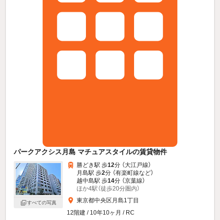
パークアクシス月島 マチュアスタイルの賃貸物件
勝どき駅 歩
12
分 （大江戸線）
月島駅 歩
2
分 （有楽町線
など
）
越中島駅 歩
14
分 （京葉線）
ほか4駅（徒歩20分圏内）
東京都中央区月島1丁目
すべての写真
12階建 / 10年10ヶ月 / RC