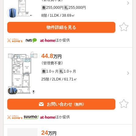
255,000円
255,000円
敷
礼
8階 / 1LDK / 38.69㎡
物件詳細を見る
ほか提供
44.8
万円
（管理費不要）
1.0ヶ月
1.0ヶ月
敷
礼
25階 / 2LDK / 61.71㎡
お問い合わせ
（無料）
ほか提供
24
万円