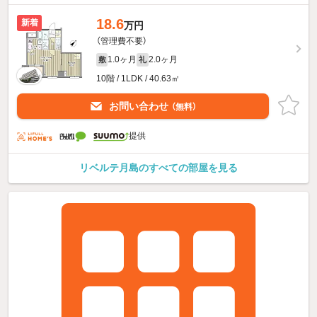
18.6
新着
万円
（管理費不要）
1.0ヶ月
2.0ヶ月
敷
礼
10階 / 1LDK / 40.63㎡
お問い合わせ
（無料）
提供
リベルテ月島のすべての部屋を見る