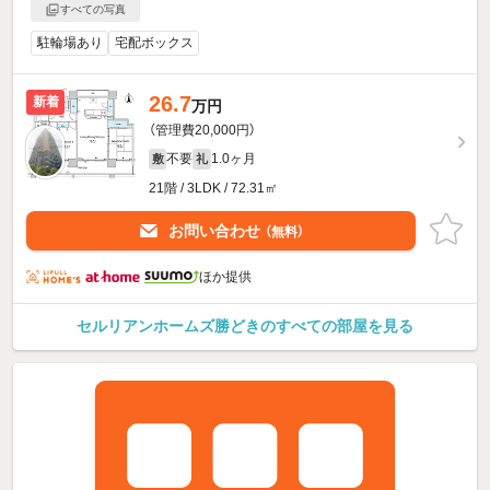
すべての写真
駐輪場あり
宅配ボックス
26.7
新着
万円
（管理費20,000円）
不要
1.0ヶ月
敷
礼
21階 / 3LDK / 72.31㎡
お問い合わせ
（無料）
ほか提供
セルリアンホームズ勝どきのすべての部屋を見る