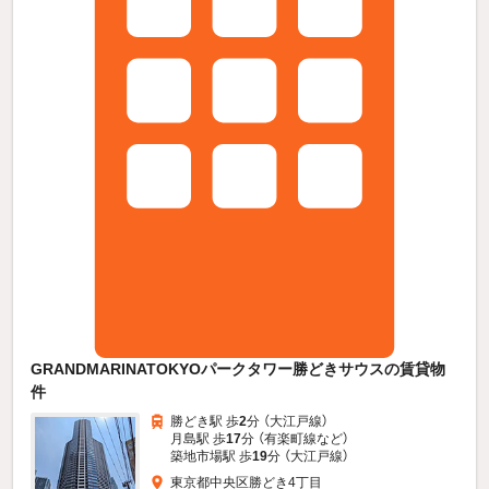
GRANDMARINATOKYOパークタワー勝どきサウスの賃貸物
件
勝どき駅 歩
2
分 （大江戸線）
月島駅 歩
17
分 （有楽町線
など
）
築地市場駅 歩
19
分 （大江戸線）
東京都中央区勝どき4丁目