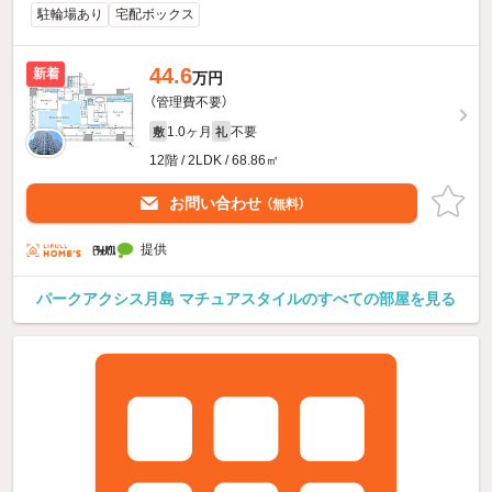
駐輪場あり
宅配ボックス
44.6
新着
万円
（管理費不要）
1.0ヶ月
不要
敷
礼
12階 / 2LDK / 68.86㎡
お問い合わせ
（無料）
提供
パークアクシス月島 マチュアスタイルのすべての部屋を見る