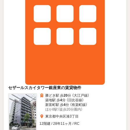
セザールスカイタワー銀座東の賃貸物件
勝どき駅 歩
20
分 （大江戸線）
築地駅 歩
4
分 （日比谷線）
新富町駅 歩
4
分 （有楽町線）
ほか8駅（徒歩20分圏内）
東京都中央区湊3丁目
12階建 / 28年11ヶ月 / RC