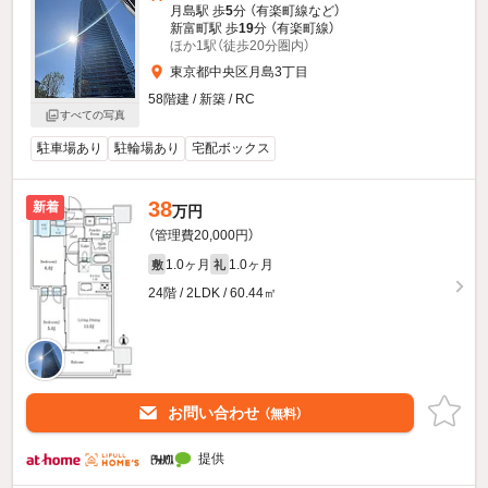
月島駅 歩
5
分 （有楽町線
など
）
新富町駅 歩
19
分 （有楽町線）
ほか1駅（徒歩20分圏内）
東京都中央区月島3丁目
58階建 / 新築 / RC
すべての写真
駐車場あり
駐輪場あり
宅配ボックス
38
新着
万円
（管理費20,000円）
1.0ヶ月
1.0ヶ月
敷
礼
24階 / 2LDK / 60.44㎡
お問い合わせ
（無料）
提供