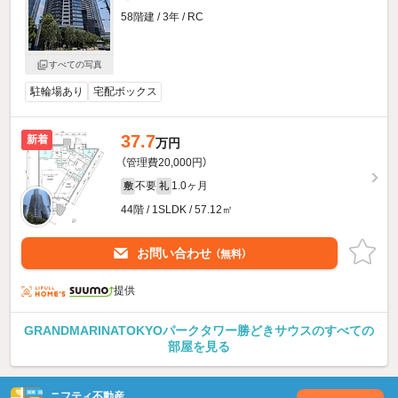
58階建 / 3年 / RC
すべての写真
駐輪場あり
宅配ボックス
37.7
新着
万円
（管理費20,000円）
不要
1.0ヶ月
敷
礼
44階 / 1SLDK / 57.12㎡
お問い合わせ
（無料）
提供
GRANDMARINATOKYOパークタワー勝どきサウスのすべての
部屋を見る
ニフティ不動産