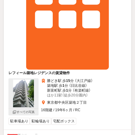
レフィール築地レジデンスの賃貸物件
勝どき駅 歩
15
分 （大江戸線）
築地駅 歩
1
分 （日比谷線）
新富町駅 歩
1
分 （有楽町線）
ほか11駅（徒歩20分圏内）
東京都中央区築地２丁目
16階建 / 19年6ヶ月 / RC
すべての写真
駐車場あり
駐輪場あり
宅配ボックス