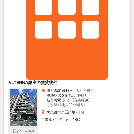
ALTERNA銀座の賃貸物件
勝どき駅 歩
13
分 （大江戸線）
築地駅 歩
5
分 （日比谷線）
新富町駅 歩
8
分 （有楽町線）
ほか6駅（徒歩20分圏内）
東京都中央区築地7丁目
11階建 / 11年6ヶ月 / RC
すべての写真