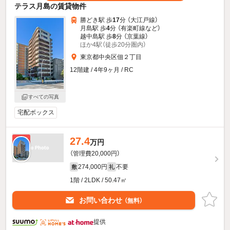
テラス月島の賃貸物件
勝どき駅 歩
17
分 （大江戸線）
月島駅 歩
4
分 （有楽町線
など
）
越中島駅 歩
8
分 （京葉線）
ほか4駅（徒歩20分圏内）
東京都中央区佃２丁目
12階建 / 4年9ヶ月 / RC
すべての写真
宅配ボックス
27.4
新着
万円
（管理費20,000円）
274,000円
不要
敷
礼
1階 / 2LDK / 50.47㎡
お問い合わせ
（無料）
提供