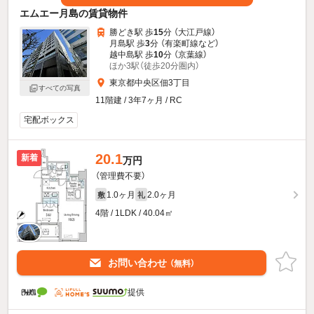
エムエー月島の賃貸物件
勝どき駅 歩
15
分 （大江戸線）
月島駅 歩
3
分 （有楽町線
など
）
越中島駅 歩
10
分 （京葉線）
ほか3駅（徒歩20分圏内）
東京都中央区佃3丁目
すべての写真
11階建 / 3年7ヶ月 / RC
宅配ボックス
20.1
新着
万円
（管理費不要）
1.0ヶ月
2.0ヶ月
敷
礼
4階 / 1LDK / 40.04㎡
お問い合わせ
（無料）
提供