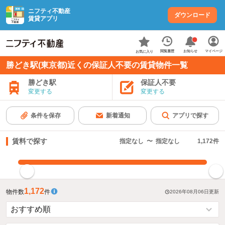
ニフティ不動産
ダウンロード
賃貸アプリ
お知らせ
閲覧履歴
マイページ
お気に入り
勝どき駅(東京都)近くの保証人不要の賃貸物件一覧
勝どき駅
保証人不要
変更する
変更する
条件を保存
新着通知
アプリで探す
賃料で探す
指定なし
〜
指定なし
1,172
件
指定した賃料で絞り込む
1,172
物件数
件
2026年08月06日
更新