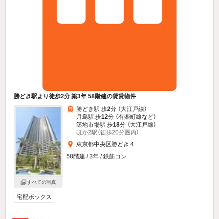
勝どき駅より徒歩2分 築3年 58階建の賃貸物件
勝どき駅 歩
2
分 （大江戸線）
月島駅 歩
12
分 （有楽町線
など
）
築地市場駅 歩
18
分 （大江戸線）
ほか2駅（徒歩20分圏内）
東京都中央区勝どき４
58階建 / 3年 / 鉄筋コン
すべての写真
宅配ボックス