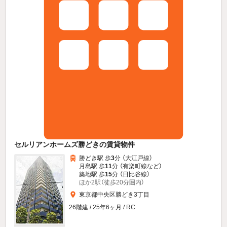
セルリアンホームズ勝どきの賃貸物件
勝どき駅 歩
3
分 （大江戸線）
月島駅 歩
11
分 （有楽町線
など
）
築地駅 歩
15
分 （日比谷線）
ほか2駅（徒歩20分圏内）
東京都中央区勝どき3丁目
26階建 / 25年6ヶ月 / RC