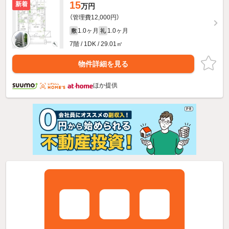
15
新着
万円
（管理費12,000円）
1.0ヶ月
1.0ヶ月
敷
礼
7階 / 1DK / 29.01㎡
物件詳細を見る
ほか提供