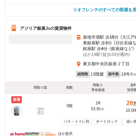
リオフレンテのすべての部屋を
アジリア銀座Jsの賃貸物件
築地市場駅 歩
15
分 （大江戸
東銀座駅 歩
3
分 （日比谷線
銀座駅 歩
4
分 （銀座線
など
）
ほか14駅（徒歩20分圏内）
東京都中央区銀座２丁目
13階建
18年3
総階数
築年数
間取り
賃
間取り図
階数
専有面積
管理
新着
28
1R
5階
53.91㎡
10,0
バス・トイレ別
オートロック
追い
ほか提供