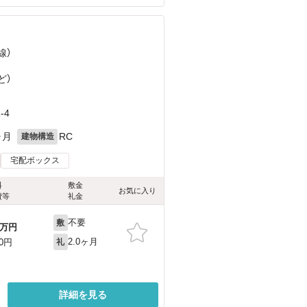
線）
ど
）
-4
ヶ月
RC
建物構造
宅配ボックス
料
敷金
お気に入り
費等
礼金
不要
敷
万円
2.0ヶ月
00円
礼
詳細を見る