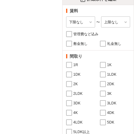
賃料
〜
管理費など込み
敷金無し
礼金無し
間取り
1R
1K
1DK
1LDK
2K
2DK
2LDK
3K
3DK
3LDK
4K
4DK
4LDK
5DK
5LDK以上