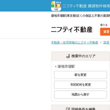
築地市場駅(東京都)近くの保証人不要の賃
借りる
賃貸
不動産・住宅情報のニフティ不動産
賃貸
検索中のエリア
築地市場駅
駅を変更
市区町村を変更
地図から探す
詳細条件を編集