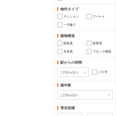
物件タイプ
マンション
アパート
一戸建て
建物構造
鉄筋系
鉄骨系
木造系
ブロック構造
駅からの時間
バス可
築年数
専有面積