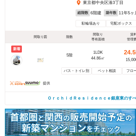
東京都中央区湊3丁目
6階建
11年5ヶ
総階数
築年数
駐輪場あり
宅配ボックス
間取り
賃
間取り図
階数
専有面積
管理
新着
24.5
1LDK
5階
44.86㎡
15,0
バス・トイレ別
ペット相談
フロ
提供
ＯｒｃｈｉｄＲｅｓｉｄｅｎｃｅ銀座東のす