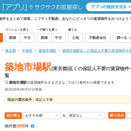
貸物件をまとめて検索、ニフティ不動産。あなたにピッタリの賃貸物件をみつけよう
マンションを買う
一戸建てを買う
建てる
新築
中古
新築
中古
土地
不動産会社
調べる
東京都
中央区
築地市場駅
築地市場駅近くの保証人不要の賃貸物件を
築地市場駅
(東京都)近くの保証人不要の賃貸物件
覧
築地市場駅
の賃貸物件をさまざまなこだわり条件から検索できます。
2026年08月07日
更新
現在の選択条件：
保証人不要
絞り込み
並び替え
＆
808
物件数
件