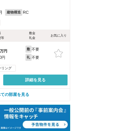
月
RC
建物構造
料
敷金
お気に入り
費等
礼金
不要
敷
万円
不要
00円
礼
ーリング
詳細を見る
べての部屋を見る