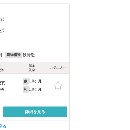
線）
ど
）
月
鉄骨造
建物構造
料
敷金
お気に入り
費等
礼金
1.0ヶ月
敷
万円
1.0ヶ月
0円
礼
詳細を見る
見る