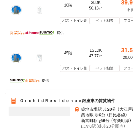
39.9
2LDK
10階
56.13㎡
不
バス・トイレ別
ペット相談
フロ
提供
31.5
1SLDK
45階
47.77㎡
20,0
バス・トイレ別
ペット相談
フロ
提供
ＯｒｃｈｉｄＲｅｓｉｄｅｎｃｅ銀座東の賃貸物件
築地市場駅 歩
20
分 （大江戸
築地駅 歩
6
分 （日比谷線）
新富町駅 歩
6
分 （有楽町線）
ほか8駅（徒歩20分圏内）