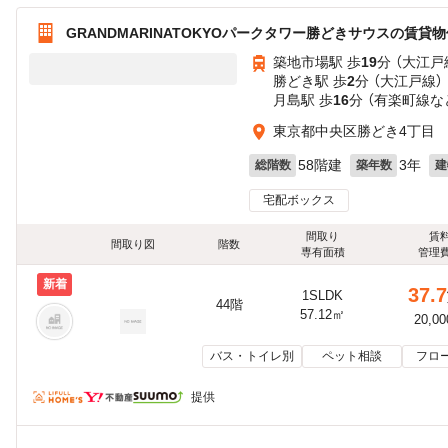
GRANDMARINATOKYOパークタワー勝どきサウスの賃貸物
築地市場駅 歩
19
分 （大江戸
勝どき駅 歩
2
分 （大江戸線）
月島駅 歩
16
分 （有楽町線
な
東京都中央区勝どき4丁目
58階建
3年
総階数
築年数
建
宅配ボックス
間取り
賃
間取り図
階数
専有面積
管理
新着
37.7
1SLDK
44階
57.12㎡
20,0
バス・トイレ別
ペット相談
フロ
提供