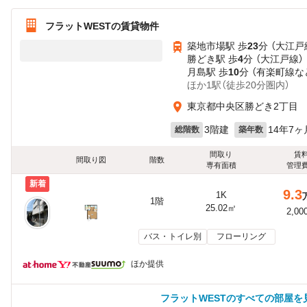
フラットWESTの賃貸物件
築地市場駅 歩
23
分 （大江戸
勝どき駅 歩
4
分 （大江戸線）
月島駅 歩
10
分 （有楽町線
な
ほか1駅（徒歩20分圏内）
東京都中央区勝どき2丁目
3階建
14年7ヶ
総階数
築年数
間取り
賃
間取り図
階数
専有面積
管理
新着
9.3
1K
1階
25.02㎡
2,00
バス・トイレ別
フローリング
ほか提供
フラットWESTのすべての部屋を