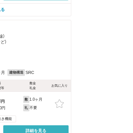
見る
線）
など
）
ヶ月
SRC
建物構造
料
敷金
お気に入り
費等
礼金
1.0ヶ月
敷
万円
不要
00円
礼
炊き機能
詳細を見る