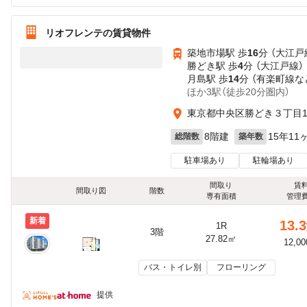
リオフレンテの賃貸物件
築地市場駅 歩
16
分 （大江戸
勝どき駅 歩
4
分 （大江戸線）
月島駅 歩
14
分 （有楽町線
な
ほか3駅（徒歩20分圏内）
東京都中央区勝どき３丁目1
8階建
15年11
総階数
築年数
駐車場あり
駐輪場あり
間取り
賃
間取り図
階数
専有面積
管理
新着
13.3
1R
3階
27.82㎡
12,0
バス・トイレ別
フローリング
提供