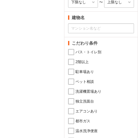
〜
建物名
こだわり条件
バス・トイレ別
2階以上
駐車場あり
ペット相談
洗濯機置場あり
独立洗面台
エアコンあり
都市ガス
温水洗浄便座