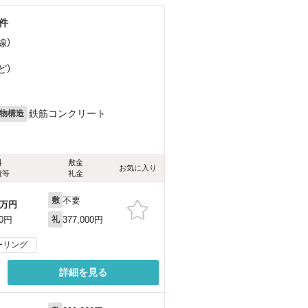
件
線）
ど
）
鉄筋コンクリート
物構造
料
敷金
お気に入り
費等
礼金
不要
敷
万円
377,000円
00円
礼
ーリング
詳細を見る