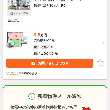
4階建 / 29年10ヶ月 / RC
すべての写真
駐車場あり
3.8
万円
（管理費3,000円）
不要
不要
敷
礼
2階 / 1LDK / 32.5㎡
お問い合わせ
（無料）
提供
新着物件メール通知
検索中の条件の新着物件情報をいち早