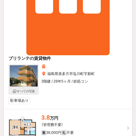
ブリランテの賃貸物件
福島県喜多方市塩川町字新町
3階建 / 28年5ヶ月 / 鉄筋コン
すべての写真
駐車場あり
3.8
万円
（管理費不要）
38,000円
不要
敷
礼