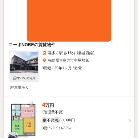
コーポNOBEの賃貸物件
喜多方駅 歩
16
分 （磐越西線）
福島県喜多方市字屋敷免
3階建 / 29年1ヶ月 / 鉄骨
すべての写真
駐車場あり
4
万円
（管理費不要）
不要
80,000円
敷
礼
3階 / 2DK / 47.7㎡