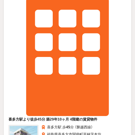
喜多方駅より徒歩45分 築29年10ヶ月 4階建の賃貸物件
喜多方駅 歩
45
分 （磐越西線）
福島県喜多方市関柴町平林字本坊