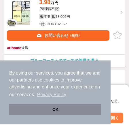
3.98
万円
（管理費不要）
不要
78,000円
敷
礼
2階 / 2DK / 32.8㎡
お問い合わせ
（無料）
提供
ブルーコーストのすべての部屋を見る
By using our services, you agree that we and
our
partners
use cookies to improve
advertising and enhance your experience on
アプリに切り替えて、サクサクお部屋探し
our services.
Privacy Policy
会員登録なしですぐ使える。マップ検索やお気に入り保存など、
アプリ限定の便利な機能が使えます！
OK
Web版で続行
アプリを開く
市区町村を変更
絞り込み条件を変更