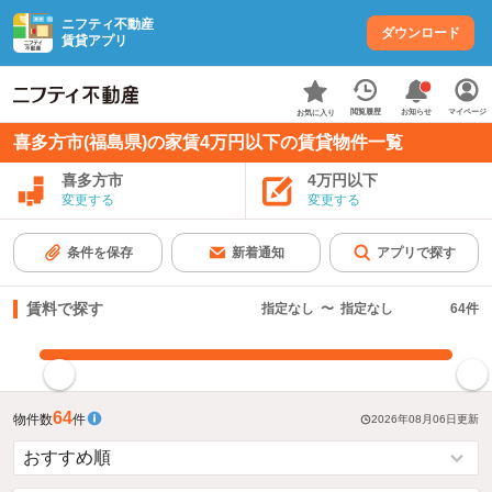
ニフティ不動産
ダウンロード
賃貸アプリ
お知らせ
閲覧履歴
マイページ
お気に入り
喜多方市(福島県)の家賃4万円以下の賃貸物件一覧
喜多方市
4万円以下
変更する
変更する
条件を保存
新着通知
アプリで探す
賃料で探す
指定なし
〜
指定なし
64
件
指定した賃料で絞り込む
64
物件数
件
2026年08月06日
更新