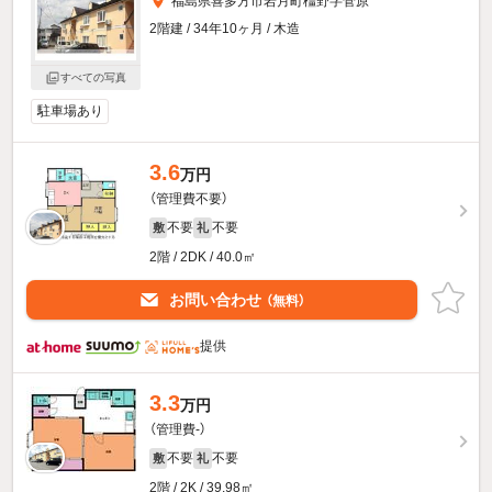
福島県喜多方市岩月町橿野字菅原
2階建 / 34年10ヶ月 / 木造
すべての写真
駐車場あり
3.6
万円
（管理費不要）
不要
不要
敷
礼
2階 / 2DK / 40.0㎡
お問い合わせ
（無料）
提供
3.3
万円
（管理費-）
不要
不要
敷
礼
2階 / 2K / 39.98㎡