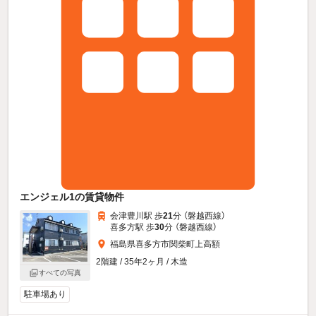
エンジェル1の賃貸物件
会津豊川駅 歩
21
分 （磐越西線）
喜多方駅 歩
30
分 （磐越西線）
福島県喜多方市関柴町上高額
2階建 / 35年2ヶ月 / 木造
すべての写真
駐車場あり