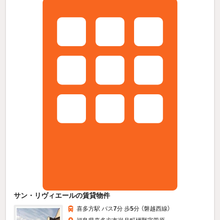
サン・リヴィエールの賃貸物件
喜多方駅 バス
7
分 歩
5
分 （磐越西線）