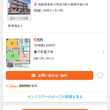
福島県喜多方市塩川町小府根字畑ケ田
3階建 / 29年3ヶ月 / RC
すべての写真
駐車場あり
4
万円
（管理費2,000円）
不要
不要
敷
礼
1階 / 2K / 44.2㎡
お問い合わせ
（無料）
提供
サンフラワーのすべての部屋を見る