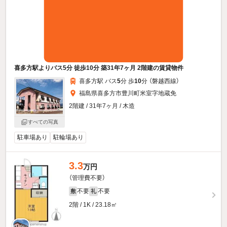
喜多方駅よりバス5分 徒歩10分 築31年7ヶ月 2階建の賃貸物件
喜多方駅 バス
5
分 歩
10
分 （磐越西線）
福島県喜多方市豊川町米室字地蔵免
2階建 / 31年7ヶ月 / 木造
すべての写真
駐車場あり
駐輪場あり
3.3
万円
（管理費不要）
不要
不要
敷
礼
2階 / 1K / 23.18㎡