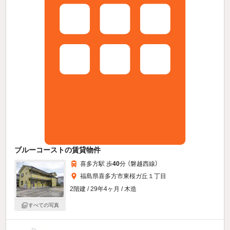
ブルーコーストの賃貸物件
喜多方駅 歩
40
分 （磐越西線）
福島県喜多方市東桜ガ丘１丁目
2階建 / 29年4ヶ月 / 木造
すべての写真