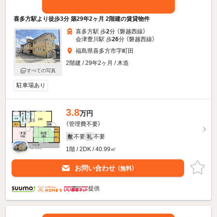
喜多方駅より徒歩3分 築29年2ヶ月 2階建の賃貸物件
喜多方駅 歩
2
分 （磐越西線）
会津豊川駅 歩
26
分 （磐越西線）
福島県喜多方市字町田
2階建 / 29年2ヶ月 / 木造
すべての写真
駐車場あり
3.8
万円
（管理費不要）
不要
不要
敷
礼
1階 / 2DK / 40.99㎡
お問い合わせ
（無料）
提供