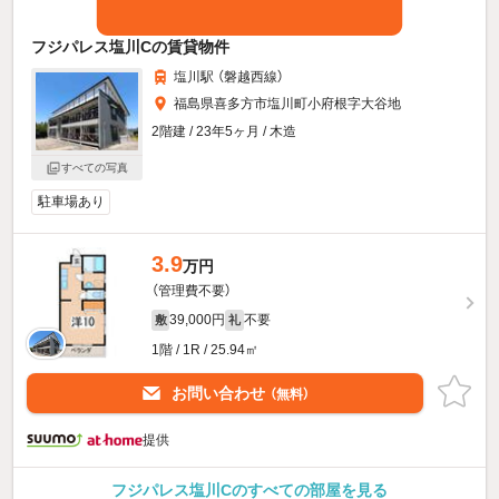
フジパレス塩川Cの賃貸物件
塩川駅 （磐越西線）
福島県喜多方市塩川町小府根字大谷地
2階建 / 23年5ヶ月 / 木造
すべての写真
駐車場あり
3.9
万円
（管理費不要）
39,000円
不要
敷
礼
1階 / 1R / 25.94㎡
お問い合わせ
（無料）
提供
フジパレス塩川Cのすべての部屋を見る