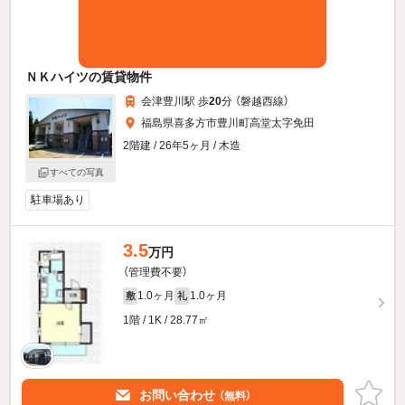
ＮＫハイツの賃貸物件
会津豊川駅 歩
20
分 （磐越西線）
福島県喜多方市豊川町高堂太字免田
2階建 / 26年5ヶ月 / 木造
すべての写真
駐車場あり
3.5
万円
（管理費不要）
1.0ヶ月
1.0ヶ月
敷
礼
1階 / 1K / 28.77㎡
お問い合わせ
（無料）