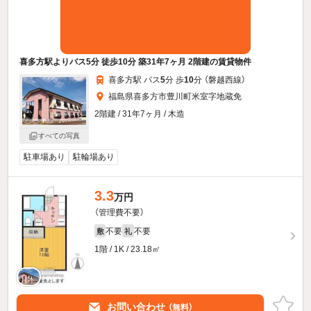
喜多方駅よりバス5分 徒歩10分 築31年7ヶ月 2階建の賃貸物件
喜多方駅 バス
5
分 歩
10
分 （磐越西線）
福島県喜多方市豊川町米室字地蔵免
2階建 / 31年7ヶ月 / 木造
すべての写真
駐車場あり
駐輪場あり
3.3
万円
（管理費不要）
不要
不要
敷
礼
1階 / 1K / 23.18㎡
お問い合わせ
（無料）