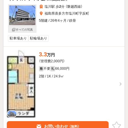
塩川駅 歩
2
分 （磐越西線）
福島県喜多方市塩川町字反町
5階建 / 26年4ヶ月 / 鉄骨
すべての写真
駐車場あり
駐輪場あり
3.3
万円
（管理費2,000円）
不要
66,000円
敷
礼
2階 / 1K / 24.9㎡
お問い合わせ
（無料）