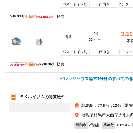
バス・トイレ別
南向き
インター
提供
3.19
2K
4階
33.09㎡
不
バス・トイレ別
南向き
インター
提供
ビレッジハウス黒木1号棟のすべての
ＥＫハイツＡの賃貸物件
相馬駅 バス
8
分 歩
2
分 （常磐
福島県相馬市大曲字大毛内51
2階建
19年4ヶ
総階数
築年数