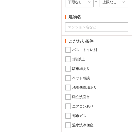
〜
建物名
こだわり条件
バス・トイレ別
2階以上
駐車場あり
ペット相談
洗濯機置場あり
独立洗面台
エアコンあり
都市ガス
温水洗浄便座