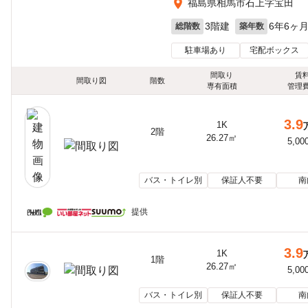
福島県相馬市石上字宝田
3階建
6年6ヶ
総階数
築年数
駐車場あり
宅配ボックス
間取り
賃
間取り図
階数
専有面積
管理
3.9
1K
2階
26.27㎡
5,00
バス・トイレ別
保証人不要
南
提供
3.9
1K
1階
26.27㎡
5,00
バス・トイレ別
保証人不要
南