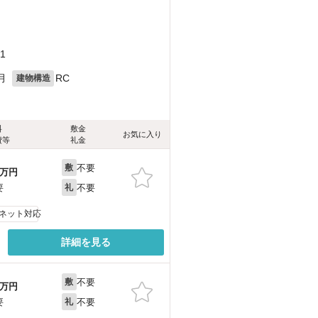
1
月
RC
建物構造
料
敷金
お気に入り
費等
礼金
不要
敷
万円
不要
要
礼
ネット対応
詳細を見る
不要
敷
万円
不要
要
礼