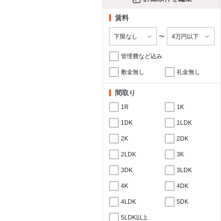
賃料
〜
管理費など込み
敷金無し
礼金無し
間取り
1R
1K
1DK
1LDK
2K
2DK
2LDK
3K
3DK
3LDK
4K
4DK
4LDK
5DK
5LDK以上