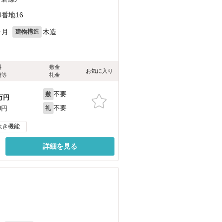
番地16
ヶ月
木造
建物構造
料
敷金
お気に入り
費等
礼金
不要
敷
万円
不要
0円
礼
炊き機能
詳細を見る