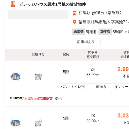
ビレッジハウス黒木1号棟の賃貸物件
相馬駅 歩
15
分 （常磐線）
福島県相馬市黒木字高池72-
5階建
55年9ヶ
総階数
築年数
駐車場あり
間取り
賃
間取り図
階数
専有面積
管理
2.99
2K
5階
33.09㎡
不
バス・トイレ別
南向き
インター
提供
3.03
2K
5階
33.09㎡
不