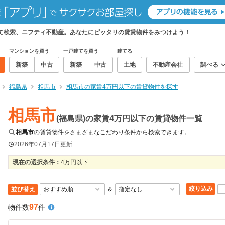
て検索、ニフティ不動産。あなたにピッタリの賃貸物件をみつけよう！
マンションを買う
一戸建てを買う
建てる
新築
中古
新築
中古
土地
不動産会社
調べる
福島県
相馬市
相馬市の家賃4万円以下の賃貸物件を探す
相馬市
(福島県)の家賃4万円以下の賃貸物件一覧
相馬市
の賃貸物件をさまざまなこだわり条件から検索できます。
2026年07月17日
更新
現在の選択条件：
4万円以下
絞り込み
並び替え
＆
97
物件数
件