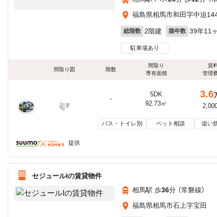
福島県相馬市和田字中迫144
2階建
39年11
総階数
築年数
駐車場あり
間取り
賃
間取り図
階数
専有面積
管理
3.6
5DK
-
92.73㎡
2,00
バス・トイレ別
ペット相談
追い
提供
セジュールIの賃貸物件
相馬駅 歩
36
分 （常磐線）
福島県相馬市石上字宝田