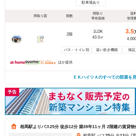
駐車場あり
間取り
賃
間取り図
階数
専有面積
管理
3.5
1LDK
2階
43.0㎡
4,00
バス・トイレ別
追い炊き機能
保証
ほか提供
ＥＫハイツＡのすべての部屋を
相馬駅よりバス25分 徒歩12分 築39年11ヶ月 2階建の賃貸物
相馬駅 バス
25
分 歩
12
分 （