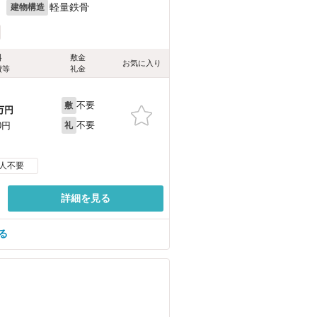
月
軽量鉄骨
建物構造
料
敷金
お気に入り
費等
礼金
不要
敷
万円
不要
0円
礼
人不要
詳細を見る
る