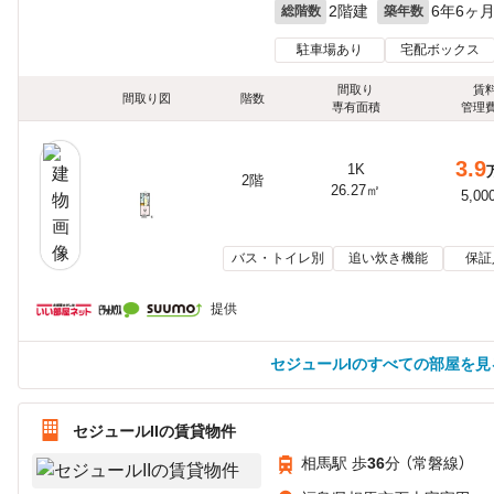
2階建
6年6ヶ
総階数
築年数
駐車場あり
宅配ボックス
間取り
賃
間取り図
階数
専有面積
管理
3.9
1K
2階
26.27㎡
5,00
バス・トイレ別
追い炊き機能
保証
提供
セジュールIのすべての部屋を見
セジュールIIの賃貸物件
相馬駅 歩
36
分 （常磐線）