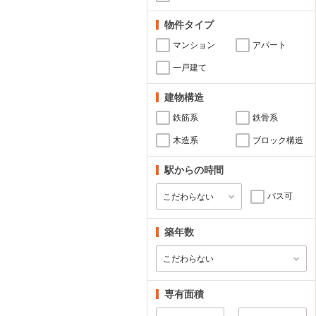
物件タイプ
マンション
アパート
一戸建て
建物構造
鉄筋系
鉄骨系
木造系
ブロック構造
駅からの時間
バス可
築年数
専有面積