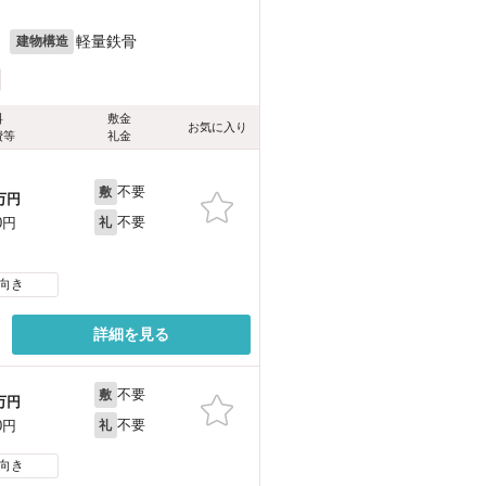
月
軽量鉄骨
建物構造
料
敷金
お気に入り
費等
礼金
不要
敷
万円
不要
0円
礼
向き
詳細を見る
不要
敷
万円
不要
0円
礼
向き