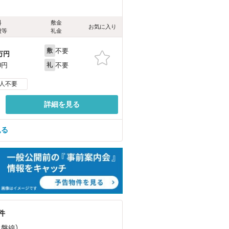
料
敷金
お気に入り
費等
礼金
不要
敷
万円
不要
0円
礼
人不要
詳細を見る
見る
件
常磐線）