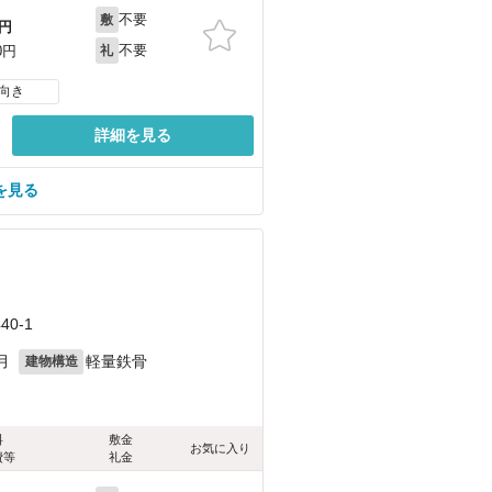
不要
敷
円
不要
0円
礼
向き
詳細を見る
を見る
0-1
月
軽量鉄骨
建物構造
料
敷金
お気に入り
費等
礼金