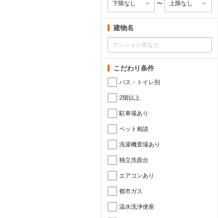
〜
建物名
こだわり条件
バス・トイレ別
2階以上
駐車場あり
ペット相談
洗濯機置場あり
独立洗面台
エアコンあり
都市ガス
温水洗浄便座