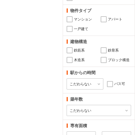
物件タイプ
マンション
アパート
一戸建て
建物構造
鉄筋系
鉄骨系
木造系
ブロック構造
駅からの時間
バス可
築年数
専有面積