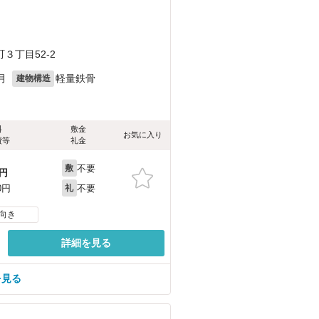
３丁目52-2
月
軽量鉄骨
建物構造
料
敷金
お気に入り
費等
礼金
不要
敷
円
不要
0円
礼
向き
詳細を見る
を見る