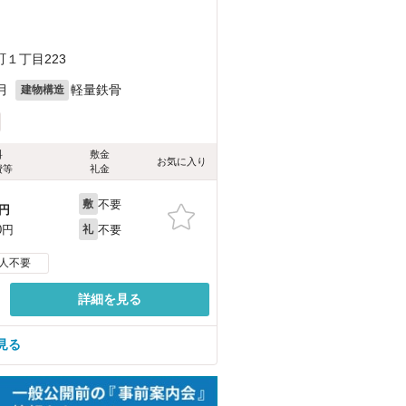
１丁目223
月
軽量鉄骨
建物構造
料
敷金
お気に入り
費等
礼金
不要
敷
円
不要
0円
礼
人不要
詳細を見る
見る