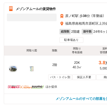
メゾンアムールの賃貸物件
原ノ町駅 歩
38
分 （常磐線）
福島県南相馬市原町区上渋佐字
2階建
24年6ヶ
総階数
築年数
駐車場あり
間取り
賃
間取り図
階数
専有面積
管理
3.8
2DK
2階
40.3㎡
5,00
バス・トイレ別
保証人不要
南
ほか提供
メゾンアムールのすべての部屋を