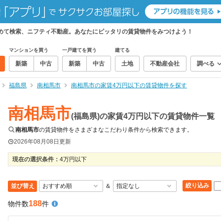
めて検索、ニフティ不動産。あなたにピッタリの賃貸物件をみつけよう！
マンションを買う
一戸建てを買う
建てる
新築
中古
新築
中古
土地
不動産会社
調べる
福島県
南相馬市
南相馬市の家賃4万円以下の賃貸物件を探す
南相馬市
(福島県)の家賃4万円以下の賃貸物件一覧
南相馬市
の賃貸物件をさまざまなこだわり条件から検索できます。
2026年08月08日
更新
現在の選択条件：
4万円以下
絞り込み
並び替え
＆
188
物件数
件