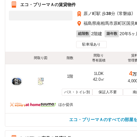
エコ・プリーマＡの賃貸物件
原ノ町駅 歩
38
分 （常磐線）
福島県南相馬市原町区国見町
2階建
20年5ヶ
総階数
築年数
駐車場あり
間取り
賃
間取り図
階数
専有面積
管理
4
1LDK
万
1階
42.0㎡
4,00
バス・トイレ別
保証人不要
南
ほか提供
エコ・プリーマＡのすべての部屋