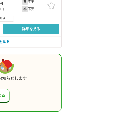
不要
敷
円
不要
0円
礼
向き
詳細を見る
を見る
お知らせします
取る