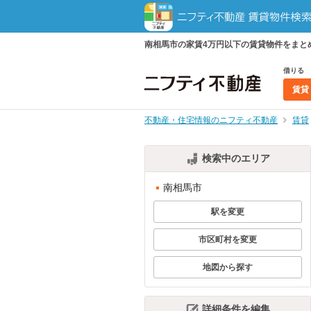
南相馬市の家賃4万円以下の賃貸物件をまと
借りる
賃貸
不動産・住宅情報のニフティ不動産
賃貸
検索中のエリア
南相馬市
駅を変更
市区町村を変更
地図から探す
詳細条件を編集