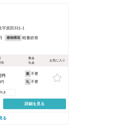
原田331-1
月
軽量鉄骨
建物構造
料
敷金
お気に入り
費等
礼金
不要
敷
万円
不要
0円
礼
向き
詳細を見る
見る