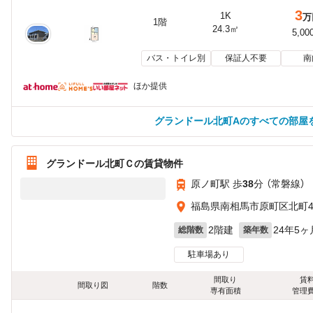
3
1K
万
1階
24.3㎡
5,00
バス・トイレ別
保証人不要
南
ほか提供
グランドール北町Aのすべての部屋
グランドール北町Ｃの賃貸物件
原ノ町駅 歩
38
分 （常磐線）
福島県南相馬市原町区北町44
2階建
24年5ヶ
総階数
築年数
駐車場あり
間取り
賃
間取り図
階数
専有面積
管理