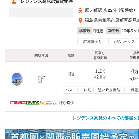
レジデンス高見の賃貸物件
原ノ町駅 歩
22
分 （常磐線）
福島県南相馬市原町区高見町
2階建
20年6ヶ
総階数
築年数
駐車場あり
宅配ボックス
間取り
賃
間取り図
階数
専有面積
管理
4
1LDK
万
1階
42.0㎡
5,00
バス・トイレ別
追い炊き機能
保証
ほか提供
レジデンス高見のすべての部屋を