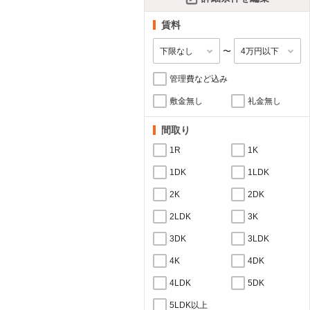
賃料
〜
管理費など込み
敷金無し
礼金無し
間取り
1R
1K
1DK
1LDK
2K
2DK
2LDK
3K
3DK
3LDK
4K
4DK
4LDK
5DK
5LDK以上