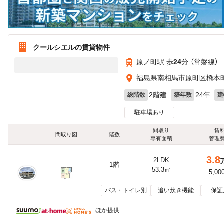
クールシエルの賃貸物件
原ノ町駅 歩
24
分 （常磐線）
福島県南相馬市原町区橋本町４
2階建
24年
総階数
築年数
建
駐車場あり
間取り
賃
間取り図
階数
専有面積
管理
3.8
2LDK
1階
53.3㎡
5,00
バス・トイレ別
追い炊き機能
保証
ほか提供