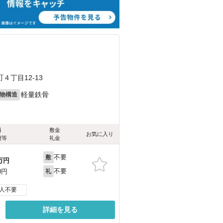
丁目12-13
軽量鉄骨
物構造
料
敷金
お気に入り
費等
礼金
不要
敷
万円
不要
0円
礼
人不要
詳細を見る