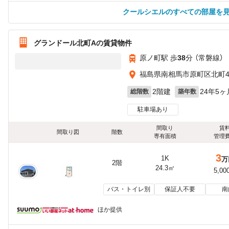
クールシエルのすべての部屋を
グランドール北町Aの賃貸物件
原ノ町駅 歩
38
分 （常磐線）
福島県南相馬市原町区北町44
2階建
24年5ヶ
総階数
築年数
駐車場あり
間取り
賃
間取り図
階数
専有面積
管理
3
1K
万
2階
24.3㎡
5,00
バス・トイレ別
保証人不要
南
ほか提供