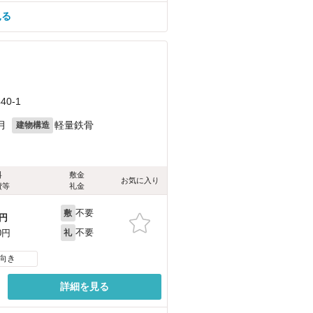
見る
0-1
月
軽量鉄骨
建物構造
料
敷金
お気に入り
費等
礼金
不要
敷
円
不要
0円
礼
向き
詳細を見る