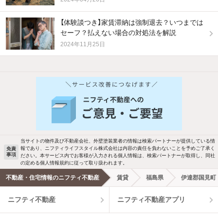
【体験談つき】家賃滞納は強制退去？いつまでは
セーフ？払えない場合の対処法を解説
2024年11月25日
他の人はこんな条件で絞り込んでいます！
人気のこだわり条件
バス・トイレ別
2階以上
駐車場あり
ペット相談
当サイトの物件及び不動産会社、外壁塗装業者の情報は検索パートナーが提供している情
報であり、ニフティライフスタイル株式会社は内容の責任を負わないことを予めご了承く
免責
洗濯機置場あり
独立洗面台
事項
ださい。本サービス内でお客様が入力される個人情報は、検索パートナーが取得し、同社
の定める個人情報規約に従って取り扱われます。
エアコンあり
都市ガス
不動産・住宅情報のニフティ不動産
賃貸
福島県
伊達郡国見町
ニフティ不動産
ニフティ不動産アプリ
温水洗浄便座
オートロック