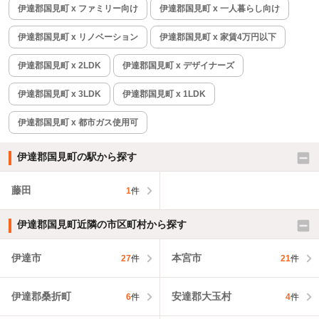
伊達郡国見町 x ファミリー向け
伊達郡国見町 x 一人暮らし向け
伊達郡国見町 x リノベーション
伊達郡国見町 x 家賃4万円以下
伊達郡国見町 x 2LDK
伊達郡国見町 x デザイナーズ
伊達郡国見町 x 3LDK
伊達郡国見町 x 1LDK
伊達郡国見町 x 都市ガス使用可
伊達郡国見町の駅から探す
藤田
1
件
伊達郡国見町近隣の市区町村から探す
伊達市
本宮市
27
件
21
件
伊達郡桑折町
安達郡大玉村
6
件
4
件