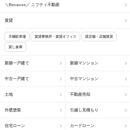
コンロ2口以上
追焚き機能
＼Because／ ニフティ不動産
TV付インターホン
角部屋
賃貸
新着のみ
インターネット無料
月極駐車場
賃貸事務所・賃貸オフィス
貸店舗・店舗賃貸
貸し倉庫
該当件数:
物件一覧に反映
1
件
新築一戸建て
新築マンション
中古一戸建て
中古マンション
土地
不動産売却
外壁塗装
引越し見積もり
住宅ローン
カードローン