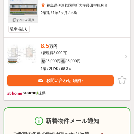
福島県伊達郡国見町大字藤田字観月台
2階建 / 1年2ヶ月 / 木造
すべての写真
駐車場あり
8.5
万円
（管理費3,000円）
85,000円
85,000円
敷
礼
1階 / 2LDK / 68.3㎡
お問い合わせ
（無料）
提供
新着物件メール通知