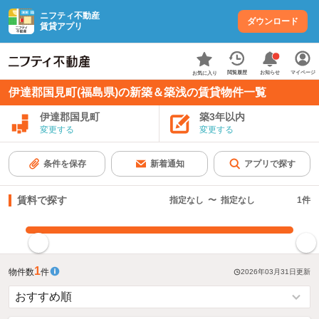
ニフティ不動産
ダウンロード
賃貸アプリ
お知らせ
閲覧履歴
マイページ
お気に入り
伊達郡国見町(福島県)の新築＆築浅の賃貸物件一覧
伊達郡国見町
築3年以内
変更する
変更する
条件を保存
新着通知
アプリで探す
賃料で探す
指定なし
〜
指定なし
1
件
指定した賃料で絞り込む
1
物件数
件
2026年03月31日
更新