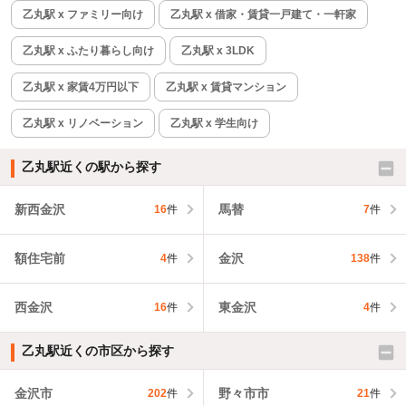
乙丸駅 x ファミリー向け
乙丸駅 x 借家・賃貸一戸建て・一軒家
乙丸駅 x ふたり暮らし向け
乙丸駅 x 3LDK
乙丸駅 x 家賃4万円以下
乙丸駅 x 賃貸マンション
乙丸駅 x リノベーション
乙丸駅 x 学生向け
乙丸駅近くの駅から探す
新西金沢
馬替
16
件
7
件
額住宅前
金沢
4
件
138
件
西金沢
東金沢
16
件
4
件
乙丸駅近くの市区から探す
金沢市
野々市市
202
件
21
件