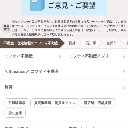
バス・トイレ別
2階以上
駐車場あり
ペット相談
当サイトの物件及び不動産会社、外壁塗装業者の情報は検索パートナーが提供している情
報であり、ニフティライフスタイル株式会社は内容の責任を負わないことを予めご了承く
免責
事項
ださい。本サービス内でお客様が入力される個人情報は、検索パートナーが取得し、同社
洗濯機置場あり
独立洗面台
の定める個人情報規約に従って取り扱われます。
不動産・住宅情報のニフティ不動産
賃貸
石川県
金沢市
エアコンあり
都市ガス
ニフティ不動産
ニフティ不動産アプリ
温水洗浄便座
オートロック
＼Because／ ニフティ不動産
コンロ2口以上
追焚き機能
賃貸
TV付インターホン
角部屋
新着のみ
インターネット無料
月極駐車場
賃貸事務所・賃貸オフィス
貸店舗・店舗賃貸
貸し倉庫
該当件数:
物件一覧に反映
2
件