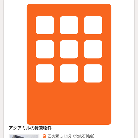
アクアミルの賃貸物件
乙丸駅 歩
11
分 （北鉄石川線）