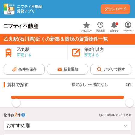
ニフティ不動産
ダウンロード
賃貸アプリ
お知らせ
閲覧履歴
マイページ
お気に入り
乙丸駅(石川県)近くの新築＆築浅の賃貸物件一覧
乙丸駅
築3年以内
変更する
変更する
条件を保存
新着通知
アプリで探す
賃料で探す
指定なし
〜
指定なし
2
件
指定した賃料で絞り込む
2
物件数
件
2026年07月26日
更新