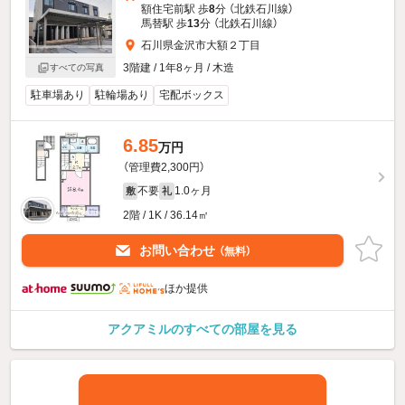
額住宅前駅 歩
8
分 （北鉄石川線）
馬替駅 歩
13
分 （北鉄石川線）
石川県金沢市大額２丁目
3階建 / 1年8ヶ月 / 木造
すべての写真
駐車場あり
駐輪場あり
宅配ボックス
6.85
万円
（管理費2,300円）
不要
1.0ヶ月
敷
礼
2階 / 1K / 36.14㎡
お問い合わせ
（無料）
ほか提供
アクアミルのすべての部屋を見る