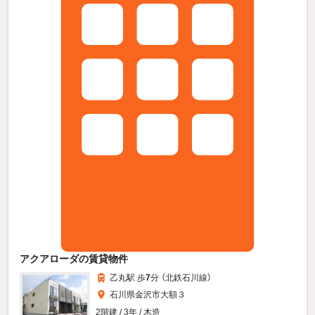
アクアローダの賃貸物件
乙丸駅 歩
7
分 （北鉄石川線）
石川県金沢市大額３
2階建 / 3年 / 木造