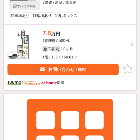
3階建 / 新築 / 鉄骨造
すべての写真
駐車場あり
駐輪場あり
宅配ボックス
7.5
万円
（管理費7,500円）
不要
2.0ヶ月
敷
礼
1階 / 1LDK / 50.81㎡
お問い合わせ
（無料）
提供