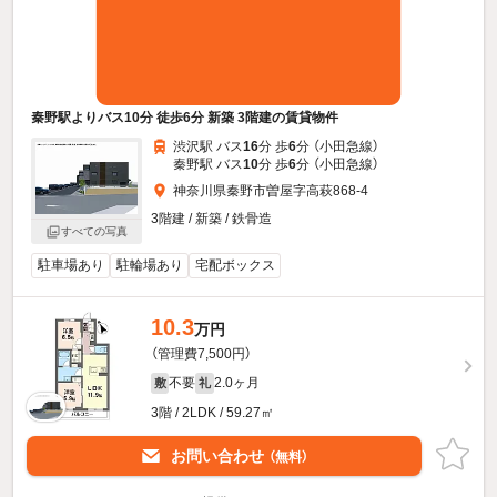
秦野駅よりバス10分 徒歩6分 新築 3階建の賃貸物件
渋沢駅 バス
16
分 歩
6
分 （小田急線）
秦野駅 バス
10
分 歩
6
分 （小田急線）
神奈川県秦野市曽屋字高萩868-4
3階建 / 新築 / 鉄骨造
すべての写真
駐車場あり
駐輪場あり
宅配ボックス
10.3
万円
（管理費7,500円）
不要
2.0ヶ月
敷
礼
3階 / 2LDK / 59.27㎡
お問い合わせ
（無料）