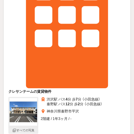
クレサンテームの賃貸物件
渋沢駅 バス
4
分 歩
7
分 （小田急線）
秦野駅 バス
12
分 歩
2
分 （小田急線）
神奈川県秦野市平沢
2階建 / 1年3ヶ月 / -
すべての写真