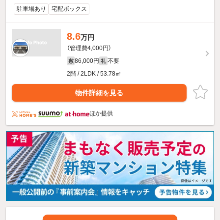
駐車場あり
宅配ボックス
8.6
万円
（管理費4,000円）
86,000円
不要
敷
礼
2階 / 2LDK / 53.78㎡
物件詳細を見る
ほか提供