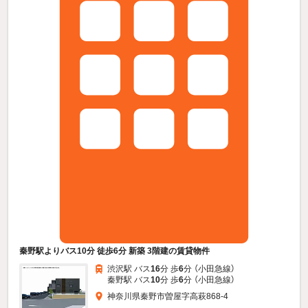
秦野駅よりバス10分 徒歩6分 新築 3階建の賃貸物件
渋沢駅 バス
16
分 歩
6
分 （小田急線）
秦野駅 バス
10
分 歩
6
分 （小田急線）
神奈川県秦野市曽屋字高萩868-4