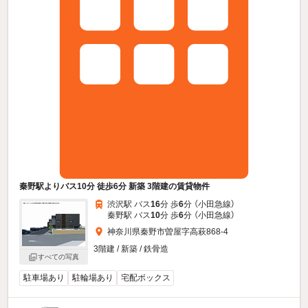
秦野駅よりバス10分 徒歩6分 新築 3階建の賃貸物件
渋沢駅 バス
16
分 歩
6
分 （小田急線）
秦野駅 バス
10
分 歩
6
分 （小田急線）
神奈川県秦野市曽屋字高萩868-4
3階建 / 新築 / 鉄骨造
すべての写真
駐車場あり
駐輪場あり
宅配ボックス