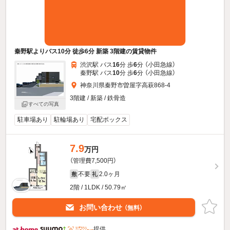
秦野駅よりバス10分 徒歩6分 新築 3階建の賃貸物件
渋沢駅 バス
16
分 歩
6
分 （小田急線）
秦野駅 バス
10
分 歩
6
分 （小田急線）
神奈川県秦野市曽屋字高萩868-4
3階建 / 新築 / 鉄骨造
すべての写真
駐車場あり
駐輪場あり
宅配ボックス
7.9
万円
（管理費7,500円）
不要
2.0ヶ月
敷
礼
2階 / 1LDK / 50.79㎡
お問い合わせ
（無料）
提供