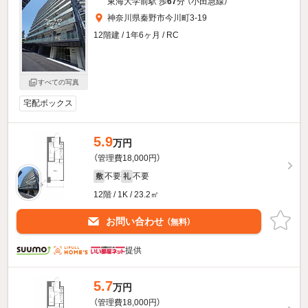
東海大学前駅 歩
67
分 （小田急線）
神奈川県秦野市今川町3-19
12階建 / 1年6ヶ月 / RC
すべての写真
宅配ボックス
5.9
万円
（管理費18,000円）
不要
不要
敷
礼
12階 / 1K / 23.2㎡
お問い合わせ
（無料）
提供
5.7
万円
（管理費18,000円）