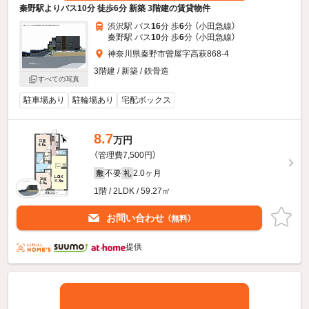
秦野駅よりバス10分 徒歩6分 新築 3階建の賃貸物件
渋沢駅 バス
16
分 歩
6
分 （小田急線）
秦野駅 バス
10
分 歩
6
分 （小田急線）
神奈川県秦野市曽屋字高萩868-4
3階建 / 新築 / 鉄骨造
すべての写真
駐車場あり
駐輪場あり
宅配ボックス
8.7
万円
（管理費7,500円）
不要
2.0ヶ月
敷
礼
1階 / 2LDK / 59.27㎡
お問い合わせ
（無料）
提供