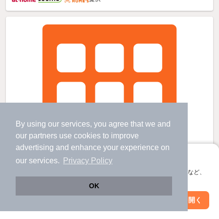
By using our services, you agree that we and
our
partners
use cookies to improve
advertising and enhance your experience on
アプリに切り替えて、サクサクお部屋探し
our services.
Privacy Policy
会員登録なしですぐ使える。マップ検索やお気に入り保存など、
アプリ限定の便利な機能が使えます！
OK
Web版で続行
アプリを開く
駅・沿線を変更
絞り込み条件を変更