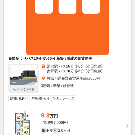
秦野駅よりバス10分 徒歩6分 新築 3階建の賃貸物件
渋沢駅 バス
16
分 歩
6
分 （小田急線）
秦野駅 バス
10
分 歩
6
分 （小田急線）
神奈川県秦野市曽屋字高萩868-4
3階建 / 新築 / 鉄骨造
すべての写真
駐車場あり
駐輪場あり
宅配ボックス
9.3
万円
（管理費7,500円）
不要
2.0ヶ月
敷
礼