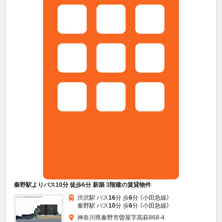
秦野駅よりバス10分 徒歩6分 新築 3階建の賃貸物件
渋沢駅 バス
16
分 歩
6
分 （小田急線）
秦野駅 バス
10
分 歩
6
分 （小田急線）
神奈川県秦野市曽屋字高萩868-4