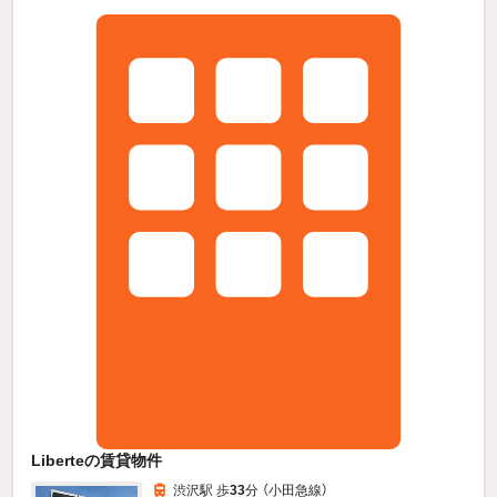
Liberteの賃貸物件
渋沢駅 歩
33
分 （小田急線）