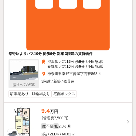
秦野駅よりバス10分 徒歩6分 新築 3階建の賃貸物件
渋沢駅 バス
16
分 歩
6
分 （小田急線）
秦野駅 バス
10
分 歩
6
分 （小田急線）
神奈川県秦野市曽屋字高萩868-4
3階建 / 新築 / 鉄骨造
すべての写真
駐車場あり
駐輪場あり
宅配ボックス
9.4
万円
（管理費7,500円）
不要
2.0ヶ月
敷
礼
2階 / 2LDK / 60.82㎡