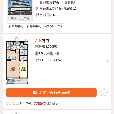
秦野駅 歩
27
分 （小田急線）
神奈川県秦野市鈴張町6-10
3階建 / 新築 / RC
すべての写真
駐車場あり
駐輪場あり
宅配ボックス
7.8
万円
（管理費3,500円）
1.0ヶ月
不要
敷
礼
3階 / 1LDK / 34.65㎡
お問い合わせ
（無料）
ほか提供