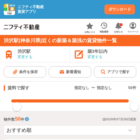
ニフティ不動産
ダウンロード
賃貸アプリ
お知らせ
閲覧履歴
マイページ
お気に入り
渋沢駅(神奈川県)近くの新築＆築浅の賃貸物件一覧
渋沢駅
築3年以内
変更する
変更する
条件を保存
新着通知
アプリで探す
賃料で探す
指定なし
〜
指定なし
50
件
指定した賃料で絞り込む
50
物件数
件
2026年07月29日
更新