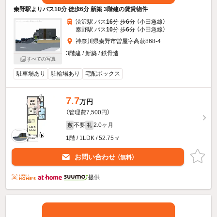
秦野駅よりバス10分 徒歩6分 新築 3階建の賃貸物件
渋沢駅 バス
16
分 歩
6
分 （小田急線）
秦野駅 バス
10
分 歩
6
分 （小田急線）
神奈川県秦野市曽屋字高萩868-4
3階建 / 新築 / 鉄骨造
すべての写真
駐車場あり
駐輪場あり
宅配ボックス
7.7
万円
（管理費7,500円）
不要
2.0ヶ月
敷
礼
1階 / 1LDK / 52.75㎡
お問い合わせ
（無料）
提供