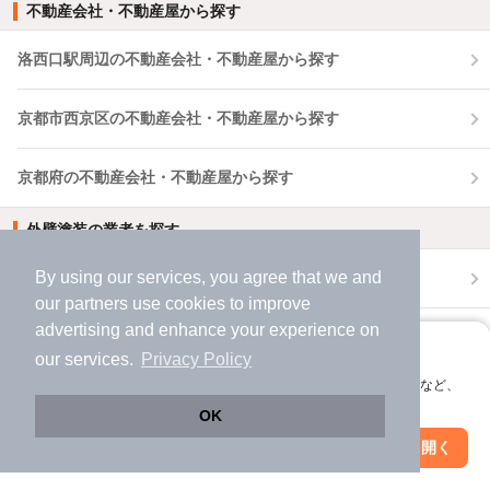
不動産会社・不動産屋から探す
洛西口駅周辺の不動産会社・不動産屋から探す
京都市西京区の不動産会社・不動産屋から探す
京都府の不動産会社・不動産屋から探す
外壁塗装の業者を探す
By using our services, you agree that we and
洛西口駅周辺で外壁塗装の業者を探す
our
partners
use cookies to improve
advertising and enhance your experience on
京都市西京区で外壁塗装の業者を探す
アプリに切り替えて、サクサクお部屋探し
our services.
Privacy Policy
会員登録なしですぐ使える。マップ検索やお気に入り保存など、
京都府で外壁塗装の業者を探す
アプリ限定の便利な機能が使えます！
OK
Web版で続行
アプリを開く
おうち時間を豊かにするヒント
駅・沿線を変更
絞り込み条件を変更