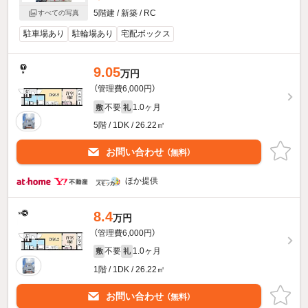
5階建 / 新築 / RC
すべての写真
駐車場あり
駐輪場あり
宅配ボックス
9.05
万円
（管理費6,000円）
不要
1.0ヶ月
敷
礼
5階 / 1DK / 26.22㎡
お問い合わせ
（無料）
ほか提供
8.4
万円
（管理費6,000円）
不要
1.0ヶ月
敷
礼
1階 / 1DK / 26.22㎡
お問い合わせ
（無料）