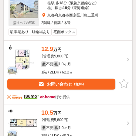
桂駅 歩
18
分 （阪急京都線
など
）
桂川駅 歩
18
分 （東海道線）
京都府京都市西京区川島三重町
2階建 / 新築 / 木造
すべての写真
駐車場あり
駐輪場あり
宅配ボックス
12.9
万円
（管理費5,800円）
不要
1.0ヶ月
敷
礼
1階 / 2LDK / 62.2㎡
お問い合わせ
（無料）
ほか提供
10.5
万円
（管理費5,800円）
不要
1.0ヶ月
敷
礼
2階 / 1LDK / 40.2㎡