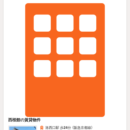
西桜館の賃貸物件
洛西口駅 歩
24
分 （阪急京都線）