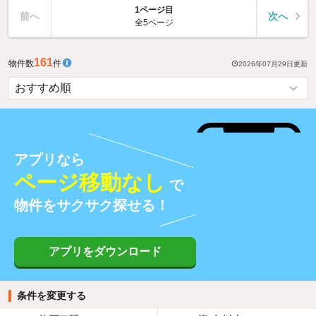
1ページ目
前へ
次へ
全5ページ
161
物件数
件
2026年07月29日
更新
アプリなら
ページ移動なし
で
物件をサクサク探せる！
アプリをダウンロード
条件を変更する