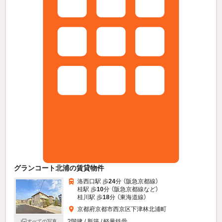
グランコート北浦の賃貸物件
洛西口駅 歩
24
分 （阪急京都線）
桂駅 歩
10
分 （阪急京都線
など
）
桂川駅 歩
18
分 （東海道線）
京都府京都市西京区下津林北浦町
2階建 / 新築 / 軽量鉄骨
すべての写真