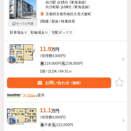
桂川駅 歩
15
分 （東海道線）
向日町駅 歩
19
分 （東海道線）
京都府京都市南区久世大薮町
3階建 / 新築 / 軽量鉄骨
すべての写真
駐車場あり
駐輪場あり
宅配ボックス
11.9
万円
（管理費4,000円）
119,000円
238,000円
敷
礼
1階 / 2LDK / 64.51㎡
お問い合わせ
（無料）
提供
11.1
万円
（管理費4,000円）
不要
222,000円
敷
礼