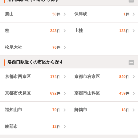
嵐山
保津峡
50
件
1
件
桂
上桂
243
件
123
件
松尾大社
76
件
洛西口駅近くの市区から探す
京都市西京区
京都市右京区
174
件
840
件
京都市伏見区
京都市山科区
692
件
459
件
福知山市
舞鶴市
70
件
18
件
綾部市
12
件