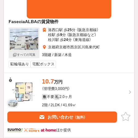
FaseciaALBAの賃貸物件
洛西口駅 歩
25
分 （阪急京都線）
桂駅 歩
9
分 （阪急京都線
など
）
桂川駅 歩
24
分 （東海道線）
京都府京都市西京区川島東代町
3階建 / 新築 / 木造
すべての写真
駐輪場あり
宅配ボックス
10.7
万円
（管理費3,000円）
不要
2.0ヶ月
敷
礼
2階 / 2LDK / 41.69㎡
お問い合わせ
（無料）
ほか提供