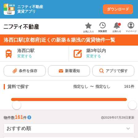
ニフティ不動産
ダウンロード
賃貸アプリ
お知らせ
閲覧履歴
マイページ
お気に入り
洛西口駅(京都府)近くの新築＆築浅の賃貸物件一覧
洛西口駅
築3年以内
変更する
変更する
条件を保存
新着通知
アプリで探す
賃料で探す
指定なし
〜
指定なし
161
件
指定した賃料で絞り込む
161
物件数
件
2026年07月29日
更新