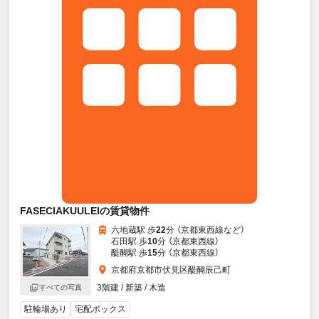
FASECIAKUULEIの賃貸物件
六地蔵駅 歩
22
分 （京都東西線
など
）
石田駅 歩
10
分 （京都東西線）
醍醐駅 歩
15
分 （京都東西線）
京都府京都市伏見区醍醐辰己町
3階建 / 新築 / 木造
すべての写真
駐輪場あり
宅配ボックス