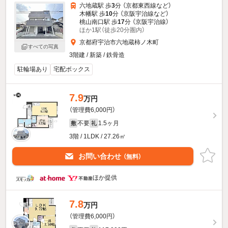
六地蔵駅 歩
3
分 （京都東西線
など
）
木幡駅 歩
10
分 （京阪宇治線
など
）
桃山南口駅 歩
17
分 （京阪宇治線）
ほか1駅（徒歩20分圏内）
京都府宇治市六地蔵柿ノ木町
すべての写真
3階建 / 新築 / 鉄骨造
駐輪場あり
宅配ボックス
7.9
万円
（管理費6,000円）
不要
1.5ヶ月
敷
礼
3階 / 1LDK / 27.26㎡
お問い合わせ
（無料）
ほか提供
7.8
万円
（管理費6,000円）