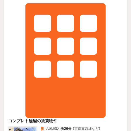
コンプレト醍醐の賃貸物件
六地蔵駅 歩
26
分 （京都東西線
など
）