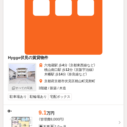
Hygge伏見の賃貸物件
六地蔵駅 歩
4
分 （京都東西線
など
）
桃山南口駅 歩
12
分 （京阪宇治線）
木幡駅 歩
14
分 （奈良線
など
）
京都府京都市伏見区桃山町見附町
3階建 / 新築 / 木造
すべての写真
駐車場あり
駐輪場あり
宅配ボックス
9.1
万円
（管理費8,000円）
不要
1.0ヶ月
敷
礼