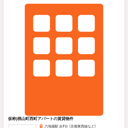
仮称)桃山町西町アパートの賃貸物件
六地蔵駅 歩
7
分 （京都東西線
など
）