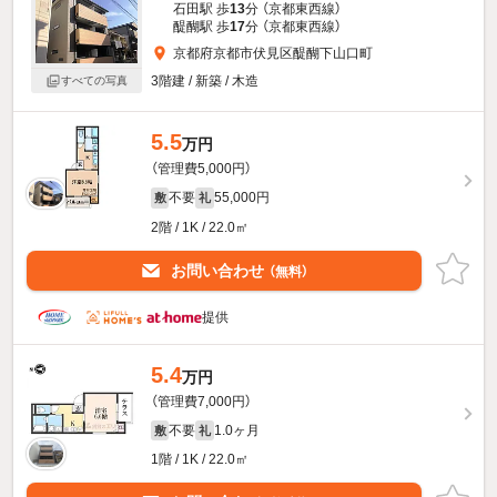
石田駅 歩
13
分 （京都東西線）
醍醐駅 歩
17
分 （京都東西線）
京都府京都市伏見区醍醐下山口町
3階建 / 新築 / 木造
すべての写真
5.5
万円
（管理費5,000円）
不要
55,000円
敷
礼
2階 / 1K / 22.0㎡
お問い合わせ
（無料）
提供
5.4
万円
（管理費7,000円）
不要
1.0ヶ月
敷
礼
1階 / 1K / 22.0㎡