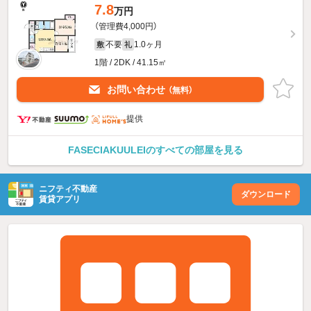
7.8
万円
（管理費4,000円）
不要
1.0ヶ月
敷
礼
1階 / 2DK / 41.15㎡
お問い合わせ
（無料）
提供
FASECIAKUULEIのすべての部屋を見る
ニフティ不動産
ダウンロード
賃貸アプリ