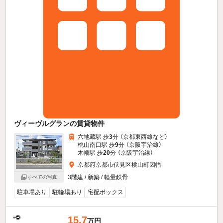
ヴィーヴルグランの賃貸物件
六地蔵駅 歩
3
分 （京都東西線
など
）
桃山南口駅 歩
9
分 （京阪宇治線）
木幡駅 歩
20
分 （京阪宇治線）
京都府京都市伏見区桃山町因幡
3階建 / 新築 / 軽量鉄骨
すべての写真
駐車場あり
駐輪場あり
宅配ボックス
15.7
万円