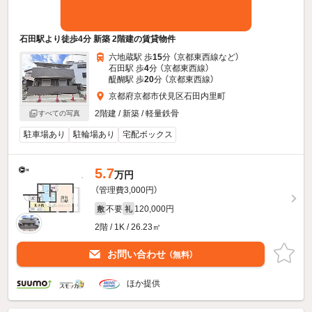
石田駅より徒歩4分 新築 2階建の賃貸物件
六地蔵駅 歩
15
分 （京都東西線
など
）
石田駅 歩
4
分 （京都東西線）
醍醐駅 歩
20
分 （京都東西線）
京都府京都市伏見区石田内里町
2階建 / 新築 / 軽量鉄骨
すべての写真
駐車場あり
駐輪場あり
宅配ボックス
5.7
万円
（管理費3,000円）
不要
120,000円
敷
礼
2階 / 1K / 26.23㎡
お問い合わせ
（無料）
ほか提供