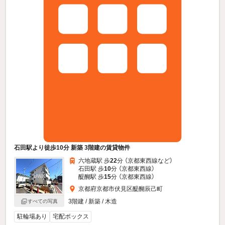
石田駅より徒歩10分 新築 3階建の賃貸物件
六地蔵駅 歩
22
分 （京都東西線
など
）
石田駅 歩
10
分 （京都東西線）
醍醐駅 歩
15
分 （京都東西線）
京都府京都市伏見区醍醐辰己町
3階建 / 新築 / 木造
すべての写真
駐輪場あり
宅配ボックス