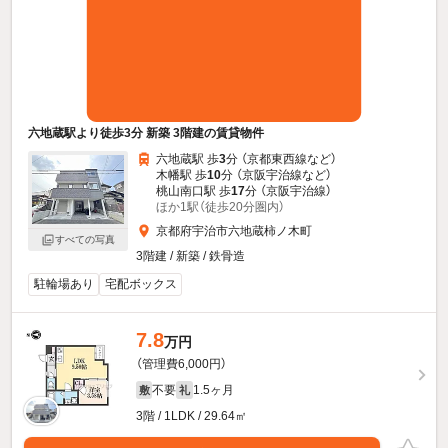
六地蔵駅より徒歩3分 新築 3階建の賃貸物件
六地蔵駅 歩
3
分 （京都東西線
など
）
木幡駅 歩
10
分 （京阪宇治線
など
）
桃山南口駅 歩
17
分 （京阪宇治線）
ほか1駅（徒歩20分圏内）
京都府宇治市六地蔵柿ノ木町
すべての写真
3階建 / 新築 / 鉄骨造
駐輪場あり
宅配ボックス
7.8
万円
（管理費6,000円）
不要
1.5ヶ月
敷
礼
3階 / 1LDK / 29.64㎡