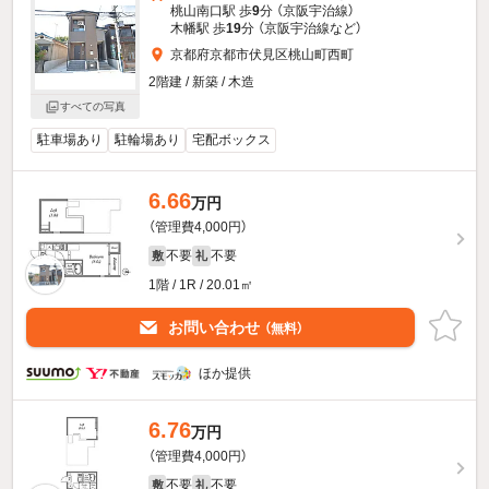
桃山南口駅 歩
9
分 （京阪宇治線）
木幡駅 歩
19
分 （京阪宇治線
など
）
京都府京都市伏見区桃山町西町
2階建 / 新築 / 木造
すべての写真
駐車場あり
駐輪場あり
宅配ボックス
6.66
万円
（管理費4,000円）
不要
不要
敷
礼
1階 / 1R / 20.01㎡
お問い合わせ
（無料）
ほか提供
6.76
万円
（管理費4,000円）
不要
不要
敷
礼