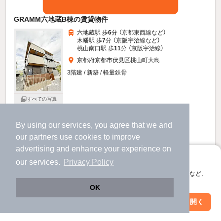
GRAMM六地蔵B棟の賃貸物件
六地蔵駅 歩
6
分 （京都東西線
など
）
木幡駅 歩
7
分 （京阪宇治線
など
）
桃山南口駅 歩
11
分 （京阪宇治線）
京都府京都市伏見区桃山町大島
3階建 / 新築 / 軽量鉄骨
すべての写真
駐車場あり
駐輪場あり
宅配ボックス
By using our services, you agree that we and
our
partners
use cookies to improve
9.8
万円
advertising and enhance your experience on
（管理費9,000円）
アプリに切り替えて、サクサクお部屋探し
our services.
Privacy Policy
不要
100,000円
敷
礼
会員登録なしですぐ使える。マップ検索やお気に入り保存など、
1階 / 1LDK / 40.24㎡
アプリ限定の便利な機能が使えます！
OK
お問い合わせ
（無料）
Web版で続行
アプリを開く
駅・沿線を変更
絞り込み条件を変更
提供