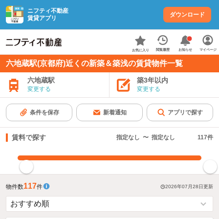
ニフティ不動産
ダウンロード
賃貸アプリ
お知らせ
閲覧履歴
マイページ
お気に入り
六地蔵駅(京都府)近くの新築＆築浅の賃貸物件一覧
六地蔵駅
築3年以内
変更する
変更する
条件を保存
新着通知
アプリで探す
賃料で探す
指定なし
〜
指定なし
117
件
指定した賃料で絞り込む
117
物件数
件
2026年07月28日
更新