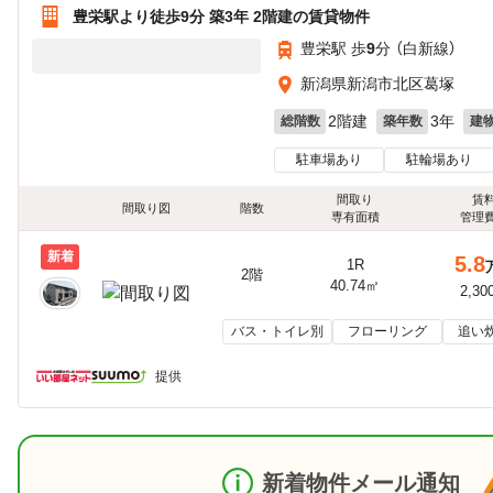
豊栄駅より徒歩9分 築3年 2階建の賃貸物件
豊栄駅 歩
9
分 （白新線）
新潟県新潟市北区葛塚
2階建
3年
総階数
築年数
建
駐車場あり
駐輪場あり
間取り
賃
間取り図
階数
専有面積
管理
新着
5.8
1R
2階
40.74㎡
2,30
バス・トイレ別
フローリング
追い
提供
新着物件メール通知