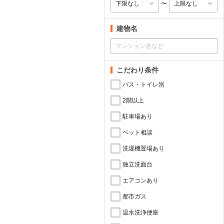
〜
建物名
こだわり条件
バス・トイレ別
2階以上
駐車場あり
ペット相談
洗濯機置場あり
独立洗面台
エアコンあり
都市ガス
温水洗浄便座