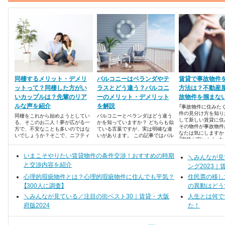
同棲するメリット・デメリ
バルコニーはベランダやテ
賃貸で事故物件
ットって？同棲した方がい
ラスとどう違う？バルコニ
方法は？不動産
いカップルは？先輩のリア
ーのメリット・デメリット
故物件を掴まな
ルな声を紹介
を解説
「事故物件に住みたく
件の見分け方を知り
同棲をこれから始めようとしてい
バルコニーとベランダはどう違う
して新しい賃貸に住
る、そこのお二人！夢が広がる一
かを知っていますか？ どちらも似
その物件が事故物件
方で、不安なことも多いのではな
ている言葉ですが、実は明確な違
なたは気にしますか
いでしょうか？そこで、ニフティ
いがあります。 この記事ではバル
「家賃が安いから」
不動産が同棲の先輩カップルにア
コニーとベランダの違いを解説し
えて事故物件を選ぶ
ンケートを敢行。同棲のメリッ
たあと、メリット・デメリットに
です。しかし多くの
ト・デメリットについてまとめま
いまこそやりたい賃貸物件の条件交渉！おすすめの時期
ついてもお伝えします。
＼みんなが見
住みたくない」と考
した。ランキング形式でご紹介し
と交渉内容を紹介
す。
ング2023｜
ます！
心理的瑕疵物件とは？心理的瑕疵物件に住んでも平気？
住民票の移し
【300人に調査】
の異動はどう
＼みんなが見ている／注目の街ベスト30｜賃貸・大阪
人生とは何で
府版2024
た！