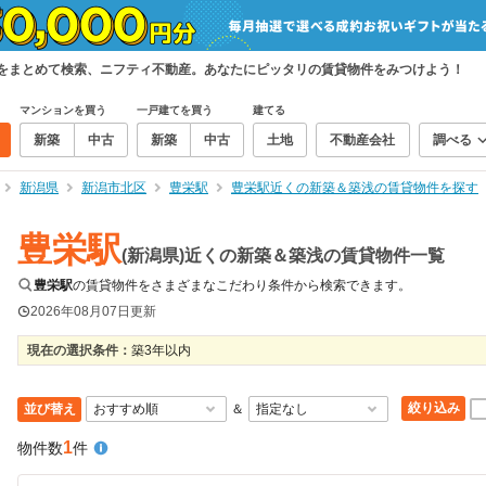
件をまとめて検索、ニフティ不動産。あなたにピッタリの賃貸物件をみつけよう！
マンションを買う
一戸建てを買う
建てる
新築
中古
新築
中古
土地
不動産会社
調べる
新潟県
新潟市北区
豊栄駅
豊栄駅近くの新築＆築浅の賃貸物件を探す
豊栄駅
(新潟県)近くの新築＆築浅の賃貸物件一覧
豊栄駅
の賃貸物件をさまざまなこだわり条件から検索できます。
2026年08月07日
更新
現在の選択条件：
築3年以内
絞り込み
並び替え
＆
1
物件数
件