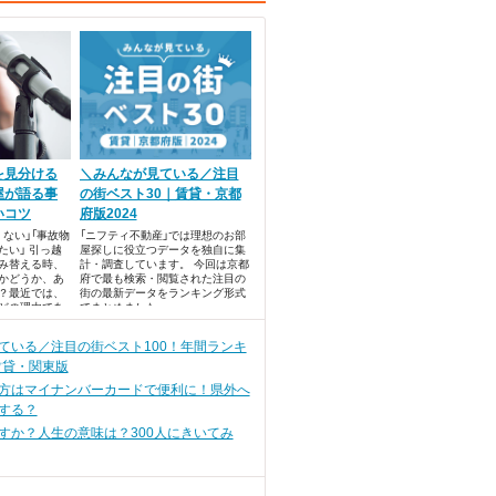
を見分ける
＼みんなが見ている／注目
屋が語る事
の街ベスト30｜賃貸・京都
いコツ
府版2024
ない」「事故物
「ニフティ不動産」では理想のお部
たい」 引っ越
屋探しに役立つデータを独自に集
み替える時、
計・調査しています。 今回は京都
かどうか、あ
府で最も検索・閲覧された注目の
？最近では、
街の最新データをランキング形式
などの理由であ
でまとめました。
方もいるそう
方は、「絶対に
ている／注目の街ベスト100！年間ランキ
えると思いま
賃貸・関東版
方はマイナンバーカードで便利に！県外へ
する？
すか？人生の意味は？300人にきいてみ