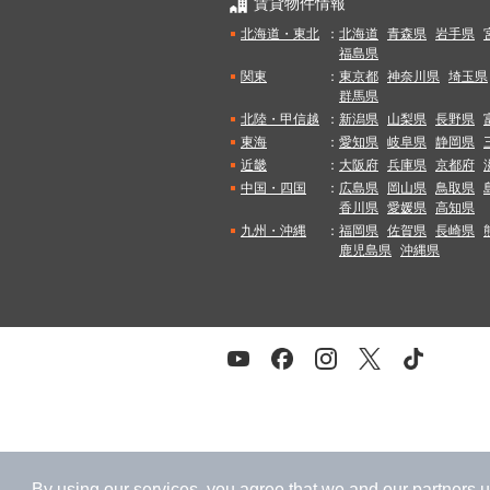
賃貸物件情報
北海道・東北
：
北海道
青森県
岩手県
福島県
関東
：
東京都
神奈川県
埼玉県
群馬県
北陸・甲信越
：
新潟県
山梨県
長野県
東海
：
愛知県
岐阜県
静岡県
近畿
：
大阪府
兵庫県
京都府
中国・四国
：
広島県
岡山県
鳥取県
香川県
愛媛県
高知県
九州・沖縄
：
福岡県
佐賀県
長崎県
鹿児島県
沖縄県
By using our services, you agree that we and our
partners
u