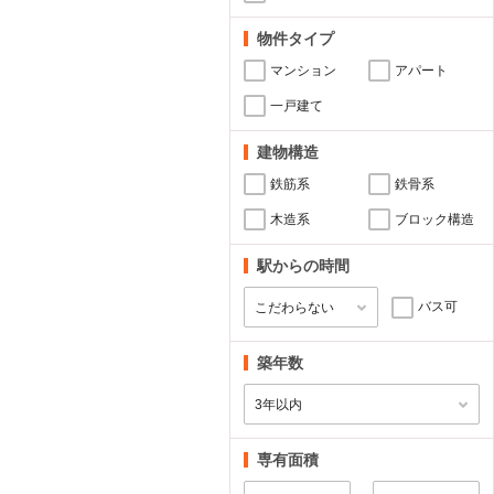
物件タイプ
マンション
アパート
一戸建て
建物構造
鉄筋系
鉄骨系
木造系
ブロック構造
駅からの時間
バス可
築年数
専有面積