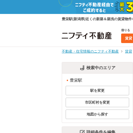
豊栄駅(新潟県)近くの新築＆築浅の賃貸物
借りる
賃貸
不動産・住宅情報のニフティ不動産
賃貸
検索中のエリア
豊栄駅
駅を変更
市区町村を変更
地図から探す
詳細条件を編集