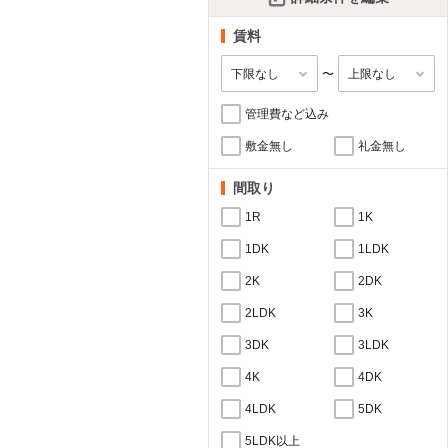
賃料
〜
管理費など込み
敷金無し
礼金無し
間取り
1R
1K
1DK
1LDK
2K
2DK
2LDK
3K
3DK
3LDK
4K
4DK
4LDK
5DK
5LDK以上