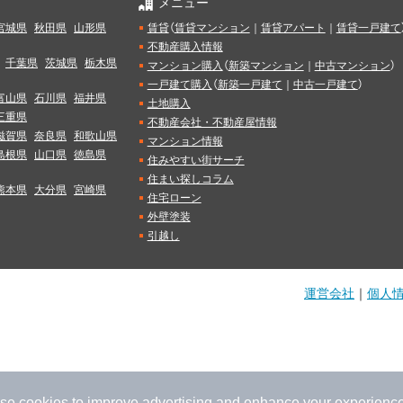
メニュー
宮城県
秋田県
山形県
賃貸
（
賃貸マンション
｜
賃貸アパート
｜
賃貸一戸建て
不動産購入情報
千葉県
茨城県
栃木県
マンション購入
（
新築マンション
｜
中古マンション
）
一戸建て購入
（
新築一戸建て
｜
中古一戸建て
）
富山県
石川県
福井県
土地購入
三重県
不動産会社・不動産屋情報
滋賀県
奈良県
和歌山県
マンション情報
島根県
山口県
徳島県
住みやすい街サーチ
住まい探しコラム
熊本県
大分県
宮崎県
住宅ローン
外壁塗装
引越し
運営会社
｜
個人
se cookies to improve advertising and enhance your experience