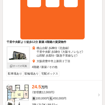
千里中央駅より徒歩12分 新築 4階建の賃貸物件
桃山台駅 歩
20
分 （北急線）
千里中央駅 歩
10
分 （大阪モノレ
など
）
山田駅 歩
22
分 （阪急千里線
など
）
大阪府豊中市上新田２丁目
すべての写真
4階建 / 新築 / その他
駐車場あり
駐輪場あり
宅配ボックス
24.5
万円
（管理費12,000円）
100,000円
450,000円
敷
礼
2階 / 2LDK / 89.52㎡