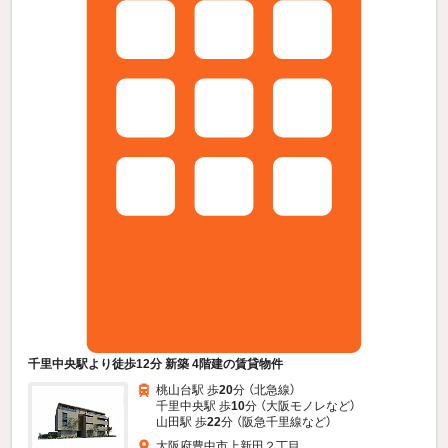
千里中央駅より徒歩12分 新築 4階建の賃貸物件
桃山台駅 歩
20
分 （北急線）
千里中央駅 歩
10
分 （大阪モノレ
など
）
山田駅 歩
22
分 （阪急千里線
など
）
大阪府豊中市上新田２丁目