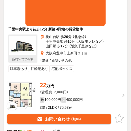
千里中央駅より徒歩12分 新築 4階建の賃貸物件
桃山台駅 歩
20
分 （北急線）
千里中央駅 歩
10
分 （大阪モノレ
など
）
山田駅 歩
17
分 （阪急千里線
など
）
大阪府豊中市上新田２丁目
すべての写真
4階建 / 新築 / その他
駐車場あり
駐輪場あり
宅配ボックス
22
万円
（管理費12,000円）
100,000円
400,000円
敷
礼
3階 / 2LDK / 75.93㎡
お問い合わせ
（無料）