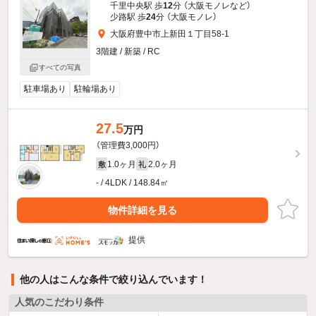
千里中央駅 歩
12
分 （大阪モノレ
など
）
少路駅 歩
24
分 （大阪モノレ）
大阪府豊中市上新田１丁目58-1
3階建 / 新築 / RC
すべての写真
駐車場あり
駐輪場あり
27.5
万円
（管理費3,000円）
1.0ヶ月
2.0ヶ月
敷
礼
- / 4LDK / 148.84㎡
物件詳細を見る
提供
他の人はこんな条件で絞り込んでいます！
人気のこだわり条件