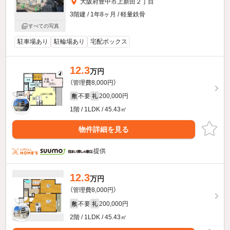
大阪府豊中市上新田２丁目
3階建 / 1年8ヶ月 / 軽量鉄骨
すべての写真
駐車場あり
駐輪場あり
宅配ボックス
12.3
万円
（管理費8,000円）
不要
200,000円
敷
礼
1階 / 1LDK / 45.43㎡
物件詳細を見る
提供
12.3
万円
（管理費8,000円）
不要
200,000円
敷
礼
2階 / 1LDK / 45.43㎡