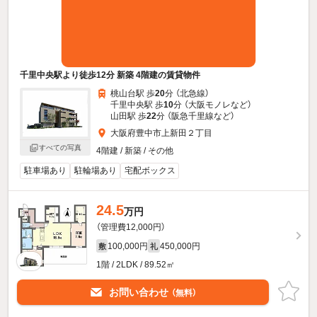
千里中央駅より徒歩12分 新築 4階建の賃貸物件
桃山台駅 歩
20
分 （北急線）
千里中央駅 歩
10
分 （大阪モノレ
など
）
山田駅 歩
22
分 （阪急千里線
など
）
大阪府豊中市上新田２丁目
すべての写真
4階建 / 新築 / その他
駐車場あり
駐輪場あり
宅配ボックス
24.5
万円
（管理費12,000円）
100,000円
450,000円
敷
礼
1階 / 2LDK / 89.52㎡
お問い合わせ
（無料）