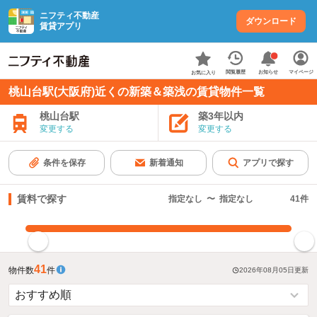
ニフティ不動産
ダウンロード
賃貸アプリ
お知らせ
閲覧履歴
マイページ
お気に入り
桃山台駅(大阪府)近くの新築＆築浅の賃貸物件一覧
桃山台駅
築3年以内
変更する
変更する
条件を保存
新着通知
アプリで探す
賃料で探す
指定なし
〜
指定なし
41
件
指定した賃料で絞り込む
41
物件数
件
2026年08月05日
更新