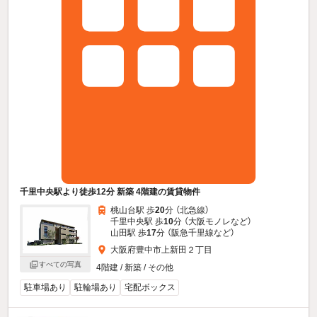
千里中央駅より徒歩12分 新築 4階建の賃貸物件
桃山台駅 歩
20
分 （北急線）
千里中央駅 歩
10
分 （大阪モノレ
など
）
山田駅 歩
17
分 （阪急千里線
など
）
大阪府豊中市上新田２丁目
すべての写真
4階建 / 新築 / その他
駐車場あり
駐輪場あり
宅配ボックス