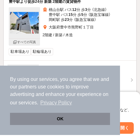
豊中駅より徒歩24分 新築 2階建の賃貸物件
桃山台駅 バス
12
分 歩
3
分 （北急線）
豊中駅 バス
15
分 歩
5
分 （阪急宝塚線）
岡町駅 歩
23
分 （阪急宝塚線）
大阪府豊中市熊野町１丁目
2階建 / 新築 / 木造
すべての写真
駐車場あり
駐輪場あり
18.5
万円
（管理費不要）
By using our services, you agree that we and
200,000円
400,000円
敷
礼
our
partners
use cookies to improve
1階 / 3LDK / 88.49㎡
advertising and enhance your experience on
アプリに切り替えて、サクサクお部屋探し
our services.
Privacy Policy
物件詳細を見る
会員登録なしですぐ使える。マップ検索やお気に入り保存など、
アプリ限定の便利な機能が使えます！
ほか提供
OK
Web版で続行
アプリを開く
駅・沿線を変更
絞り込み条件を変更