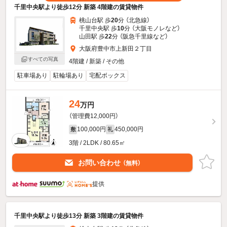
千里中央駅より徒歩12分 新築 4階建の賃貸物件
桃山台駅 歩
20
分 （北急線）
千里中央駅 歩
10
分 （大阪モノレ
など
）
山田駅 歩
22
分 （阪急千里線
など
）
大阪府豊中市上新田２丁目
すべての写真
4階建 / 新築 / その他
駐車場あり
駐輪場あり
宅配ボックス
24
万円
（管理費12,000円）
100,000円
450,000円
敷
礼
3階 / 2LDK / 80.65㎡
お問い合わせ
（無料）
提供
千里中央駅より徒歩13分 新築 3階建の賃貸物件