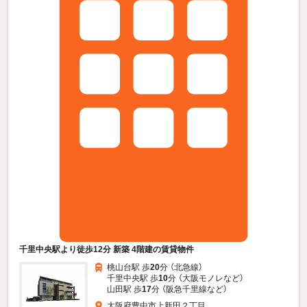
千里中央駅より徒歩12分 新築 4階建の賃貸物件
桃山台駅 歩
20
分 （北急線）
千里中央駅 歩
10
分 （大阪モノレ
など
）
山田駅 歩
17
分 （阪急千里線
など
）
大阪府豊中市上新田２丁目