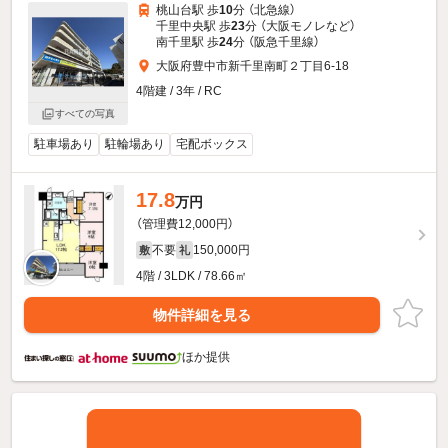
桃山台駅 歩
10
分 （北急線）
千里中央駅 歩
23
分 （大阪モノレ
など
）
南千里駅 歩
24
分 （阪急千里線）
大阪府豊中市新千里南町２丁目6-18
4階建 / 3年 / RC
すべての写真
駐車場あり
駐輪場あり
宅配ボックス
17.8
万円
（管理費12,000円）
不要
150,000円
敷
礼
4階 / 3LDK / 78.66㎡
物件詳細を見る
ほか提供