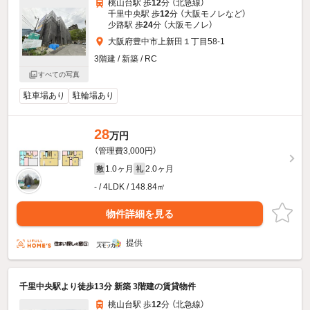
桃山台駅 歩
12
分 （北急線）
千里中央駅 歩
12
分 （大阪モノレ
など
）
少路駅 歩
24
分 （大阪モノレ）
大阪府豊中市上新田１丁目58-1
3階建 / 新築 / RC
すべての写真
駐車場あり
駐輪場あり
28
万円
（管理費3,000円）
1.0ヶ月
2.0ヶ月
敷
礼
- / 4LDK / 148.84㎡
物件詳細を見る
提供
千里中央駅より徒歩13分 新築 3階建の賃貸物件
桃山台駅 歩
12
分 （北急線）