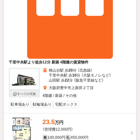
千里中央駅より徒歩12分 新築 4階建の賃貸物件
桃山台駅 歩
20
分 （北急線）
千里中央駅 歩
10
分 （大阪モノレ
など
）
山田駅 歩
22
分 （阪急千里線
など
）
大阪府豊中市上新田２丁目
すべての写真
4階建 / 新築 / その他
駐車場あり
駐輪場あり
宅配ボックス
23.5
万円
（管理費12,000円）
100,000円
450,000円
敷
礼