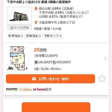
千里中央駅より徒歩12分 新築 4階建の賃貸物件
桃山台駅 歩
20
分 （北急線）
千里中央駅 歩
10
分 （大阪モノレ
など
）
山田駅 歩
17
分 （阪急千里線
など
）
大阪府豊中市上新田２丁目
すべての写真
4階建 / 新築 / その他
駐車場あり
駐輪場あり
宅配ボックス
25
万円
（管理費12,000円）
100,000円
450,000円
敷
礼
1階 / 3LDK / 85.03㎡
お問い合わせ
（無料）
提供