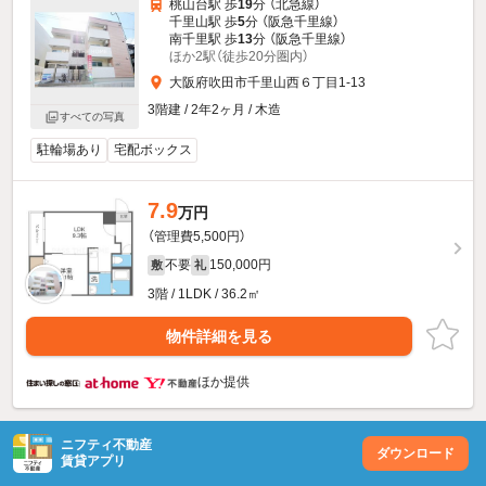
桃山台駅 歩
19
分 （北急線）
千里山駅 歩
5
分 （阪急千里線）
南千里駅 歩
13
分 （阪急千里線）
ほか2駅（徒歩20分圏内）
大阪府吹田市千里山西６丁目1-13
3階建 / 2年2ヶ月 / 木造
すべての写真
駐輪場あり
宅配ボックス
7.9
万円
（管理費5,500円）
不要
150,000円
敷
礼
3階 / 1LDK / 36.2㎡
物件詳細を見る
ほか提供
ニフティ不動産
ダウンロード
賃貸アプリ