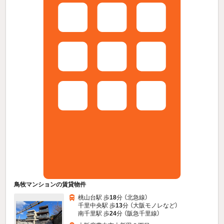
鳥牧マンションの賃貸物件
桃山台駅 歩
18
分 （北急線）
千里中央駅 歩
13
分 （大阪モノレ
など
）
南千里駅 歩
24
分 （阪急千里線）