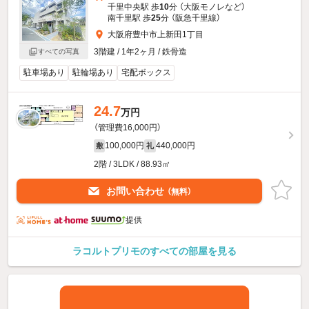
千里中央駅 歩
10
分 （大阪モノレ
など
）
南千里駅 歩
25
分 （阪急千里線）
大阪府豊中市上新田1丁目
3階建 / 1年2ヶ月 / 鉄骨造
すべての写真
駐車場あり
駐輪場あり
宅配ボックス
24.7
万円
（管理費16,000円）
100,000円
440,000円
敷
礼
2階 / 3LDK / 88.93㎡
お問い合わせ
（無料）
提供
ラコルトプリモのすべての部屋を見る